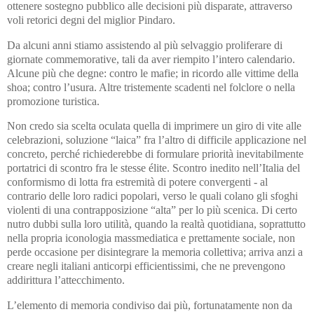
ottenere sostegno pubblico alle decisioni più disparate, attraverso
voli retorici degni del miglior Pindaro.
Da alcuni anni stiamo assistendo al più selvaggio proliferare di
giornate commemorative, tali da aver riempito l’intero calendario.
Alcune più che degne: contro le mafie; in ricordo alle vittime della
shoa; contro l’usura. Altre tristemente scadenti nel folclore o nella
promozione turistica.
Non credo sia scelta oculata quella di imprimere un giro di vite alle
celebrazioni, soluzione “laica” fra l’altro di difficile applicazione nel
concreto, perché richiederebbe di formulare priorità inevitabilmente
portatrici di scontro fra le stesse élite. Scontro inedito nell’Italia del
conformismo di lotta fra estremità di potere convergenti - al
contrario delle loro radici popolari, verso le quali colano gli sfoghi
violenti di una contrapposizione “alta” per lo più scenica. Di certo
nutro dubbi sulla loro utilità, quando la realtà quotidiana, soprattutto
nella propria iconologia massmediatica e prettamente sociale, non
perde occasione per disintegrare la memoria collettiva; arriva anzi a
creare negli italiani anticorpi efficientissimi, che ne prevengono
addirittura l’attecchimento.
L’elemento di memoria condiviso dai più, fortunatamente non da