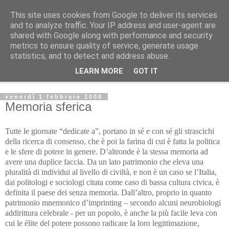
This site uses cookies from Google to deliver its services
L'Avvenire dei lavoratori
and to analyze traffic. Your IP address and user-agent are
shared with Google along with performance and security
metrics to ensure quality of service, generate usage
Cultura
statistics, and to detect and address abuse.
LEARN MORE
GOT IT
▼
venerdì 1 febbraio 2008
Memoria sferica
Tutte le giornate “dedicate a”, portano in sé e con sé gli strascichi
della ricerca di consenso, che è poi la farina di cui è fatta la politica
e le sfere di potere in genere. D’altronde è la stessa memoria ad
avere una duplice faccia. Da un lato patrimonio che eleva una
pluralità di individui al livello di civiltà, e non è un caso se l’Italia,
dai politologi e sociologi citata come caso di bassa cultura civica, è
definita il paese dei senza memoria. Dall’altro, proprio in quanto
patrimonio mnemonico d’imprinting – secondo alcuni neurobiologi
addirittura celebrale - per un popolo, è anche la più facile leva con
cui le élite del potere possono radicare la loro legittimazione,