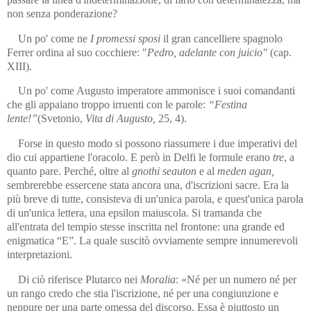
non senza ponderazione?
Un po' come ne
I promessi sposi
il gran cancelliere spagnolo
Ferrer ordina al suo cocchiere: "
Pedro, adelante con juicio"
(cap.
XIII)
.
Un po' come Augusto imperatore ammonisce i suoi comandanti
che gli appaiano troppo irruenti con le parole:
“Festina
lente!”
(Svetonio,
Vita di Augusto,
25, 4).
Forse in questo modo si possono riassumere i due imperativi del
dio cui appartiene l'oracolo. E però in Delfi le formule erano
tre
, a
quanto pare. Perché, oltre al
gnothi seauton
e al
meden agan,
sembrerebbe essercene stata ancora una, d'iscrizioni sacre. Era la
più breve di tutte, consisteva di un'unica parola, e quest'unica parola
di un'unica lettera, una epsilon maiuscola. Si tramanda che
all'entrata del tempio stesse inscritta nel frontone: una grande ed
enigmatica “E”. La quale suscitò ovviamente sempre innumerevoli
interpretazioni.
Di ciò riferisce Plutarco nei
Moralia
: «Né per un numero né per
un rango credo che stia l'iscrizione, né per una congiunzione e
neppure per una parte omessa del discorso. Essa è piuttosto un