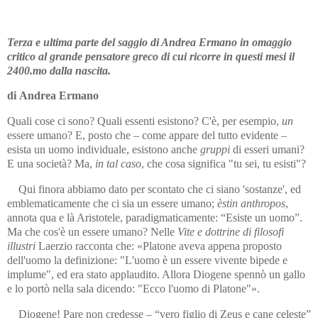
Terza e ultima parte del saggio di Andrea Ermano in omaggio
critico al grande pensatore greco di cui ricorre in que­sti mesi il
2400.mo dalla nascita.
di Andrea Ermano
Quali cose ci sono? Quali essenti esistono? C'è, per esempio,
un
essere umano? E, posto che – come appare del tutto evidente –
esista un uomo individuale, esistono anche
gruppi
di esseri umani?
E una società? Ma,
in tal caso
, che cosa significa "tu sei, tu esisti"?
Qui finora abbiamo dato per scontato che ci siano 'sostanze', ed
em­blematicamente che ci sia un essere umano;
èstin anthropos
,
annota qua e là Aristotele, paradigmaticamente: “Esiste un uomo”.
Ma che cos'è un essere umano? Nelle
Vite e dottrine di filosofi
illustri
Laerzio racconta che: «Platone aveva appena proposto
dell'uomo la definizio­ne: "L'uomo è un essere vivente bipede e
implume", ed era stato ap­plaudito. Allora Diogene spennò un gallo
e lo portò nella sala dicendo: "Ecco l'uomo di Platone"».
Diogene! Pare non credesse – “vero figlio di Zeus e cane celeste”