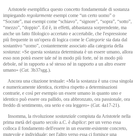
Aristotele esemplifica questo concetto fondamentale di sostanza
impiegando
regolarmente
esempi come “un certo uomo” o
“Socrate”, mai esempi come “schiavo”, “signore”, “sopra”, “sotto”,
“mezzo”, “doppio”. Ed è, in effetti, abbastanza sorprendente, ma
anche un fatto filologico accertato e accertabile, che l'espressione
più frequente in un'opera di logica come le
Categorie
sia data dal
sostantivo “uomo”, costantemente associato alla categoria della
sostanza
: «Se questa sostanza determinata è un essere umano, allora
esso non potrà essere tale né in modo più forte, né in modo più
debole, né in rapporto a sé stesso né in rapporto a un altro essere
umano» (
Cat.
3b37sgg.).
Ancora una citazione testuale: «Ma la sostanza è una cosa singola
e numericamente identica, ricettiva rispetto a determinazioni
contrarie, e così per esempio un essere umano in quanto uno e
identico può essere ora pallido, ora abbronzato, ora passionale, ora
freddo di sentimento, ora serio e ora leggero» (
Cat.
4a17-21).
Insomma, la rivoluzione
sostanziale
compiuta da Aristotele nella
pri­ma metà del quarto secolo a.C. è
duplice
: per un verso essa
colloca il fondamento dell'essere in un essente-esistente concreto,
mutevole e individuale; per l'altro verso essa ci fornisce una