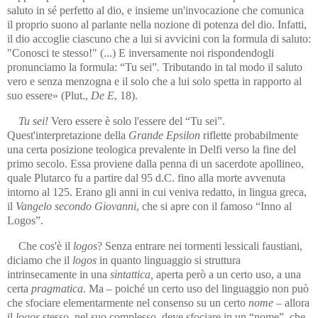
saluto in sé perfetto al dio, e insieme un'invocazione che comunica
il proprio suono al par­lante nella nozione di potenza del dio. Infatti,
il dio accoglie ciascuno che a lui si avvicini con la formula di saluto:
"Conosci te stesso!" (...) E inversamente noi rispondendogli
pronunciamo la formula: “Tu sei”
.
Tributando in tal modo il saluto
vero e senza menzogna e il solo che a lui solo spetta in rapporto al
suo essere» (Plut.,
De E
, 18).
Tu sei!
Vero essere è solo l'essere del “Tu sei”.
Quest'interpretazione della
Grande Epsilon
riflette probabilmente
una certa posizione teolo­gica prevalente in Delfi verso la fine del
primo secolo. Essa proviene dalla penna di un sacerdote apollineo,
quale Plutarco fu a partire dal 95 d.C. fino alla morte avvenuta
intorno al 125. Erano gli anni in cui ve­niva redatto, in lingua greca,
il
Vangelo secondo Giovanni
, che si apre con il famoso “Inno al
Logos”.
Che cos'è il
logos
? Senza entrare nei tormenti lessicali faustiani,
diciamo che il
logos
in quanto linguaggio si struttura
intrinsecamente in una
sintattica,
aperta però a un certo uso, a una
certa
pragmatica
. Ma – poiché un certo uso del linguaggio non può
che sfociare elementarmente nel consenso su un certo
nome
– allora
il
logos
stesso, nel suo complesso, deve sfociare in un “nome”, che