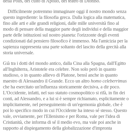
della Polis, del culto di Apollo, del teatro di Dioniso.
Difficilmente potremmo immaginare oggi il nostro mondo senza
questo ingrediente: la filosofia greca. Dalla logica alla matematica,
fino alle arti e alle grandi religioni, dalle mille università fino al
modo di pensare della maggior parte degli individui e della maggior
parte delle istituzioni sul nostro pianeta: l'orizzonte degli eventi
condizionati dal pensiero filosofico è immenso. Ma l'amicizia per la
sapienza rappresenta una parte soltanto del lascito della grecità alla
storia universale.
Già tra i dotti del mondo antico, dalla Cina alla Spagna, dall'Egitto
all'Inghilterra, Aristotele era celebre. Non solo però in quanto
studioso, o in quanto allievo di Platone, bensì anche in quanto
maestro di Alessandro il Grande. Ecco un altro
homo celeberrimus
che ha esercitato un'influenza storicamente decisiva, a dir poco.
L'Occidente, infatti, nel suo statuto cosmopolitico si rifà, in fin dei
conti, ad Alessandro, e a lui si è sempre richiamato, esplicitamente o
implicitamente, nel perseguimento di un'egemonia globale, che è
poi lo specifico modo in cui l'Occidente ha inteso sé stesso. Questo
vale, ovviamente, per l'Ellenismo e per Roma, vale per l'idea di
Cristianità, che informa di sé il medio evo, ma vale poi anche in
rapporto al dispiegamento della globalizzazione d'impronta