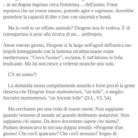
– in un dogma ingenuo circa l'esistenza… dell'uomo. Forse
reputava che un essere umano, potendo agire e ragionare, dovrebbe
possedere la ca­pacità di dire e fare con sincerità e bontà.
Ma lo vedi tu un siffatto animale? Diogene non lo vedeva. E di
con­se­guenza si pose alla ricerca di un…
anthropos
.
Atene esterno giorno, Diogene si fa largo nell'agorà dell'antica me­
tro­poli lumeggiando con la lanterna un'abbacinante estate
mediterranea: "Cerco l'uomo!", esclama. E tutt'intorno la folla
brulicante. Ma lui non riesce a vederne neanche uno solo
.
C'è un uomo?!
La domanda suona completamente assurda e forse perciò la gente
riteneva che Diogene fosse
mainomenos
, “un folle”, o meglio:
Socrates mainomenos
, “un Socrate folle” (D.L. VI, 54).
Ma cerchiamo per una volta di essere onesti. Non sappiamo
quando veniamo al mondo né quando dobbiamo andarcene. Non
sappiamo
chi
siamo. Da dove dovremmo sapere
che
siamo?
Pindaro denunciava in noi una doppia irrealtà: «Progenie d'un
giorno! Che cos'è qualcuno? Che cos'è nessuno? Sogno di