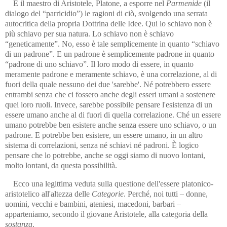
È il maestro di Aristotele, Platone, a esporre nel
Parmenide
(il
dialogo del “parricidio”) le ragioni di ciò, svolgendo una serrata
autocritica della propria Dottrina delle Idee. Qui lo schiavo non è
più schiavo per sua natura. Lo schiavo non è schiavo
“geneticamente”. No, esso è tale semplicemente in quanto “schiavo
di un padrone”. E un padrone è semplicemente padrone in quanto
“padrone di uno schiavo”. Il loro modo di essere, in quanto
meramente padrone e meramente schiavo, è una correlazione, al di
fuori della quale nessuno dei due 'sarebbe'. Né potrebbero essere
entrambi senza che ci fossero anche degli esseri umani a sostenere
quei loro ruoli. Invece, sarebbe possibile pensare l'esistenza di un
essere umano anche al di fuori di quella correlazione. Ché un essere
umano potrebbe ben esistere anche senza essere uno schiavo, o un
padrone. E potrebbe ben esistere, un essere umano, in un altro
sistema di correlazioni, senza né schiavi né padroni. È logico
pensare che lo potrebbe, anche se oggi siamo di nuovo lontani,
molto lontani, da questa possibilità.
Ecco una legittima veduta sulla questione dell'essere platonico-
aristotelico all'altezza delle
Categorie
. Perché, noi tutti – donne,
uomini, vecchi e bambini, ateniesi, macedoni, barbari –
apparteniamo, secondo il giovane Aristotele, alla categoria della
sostanza
.