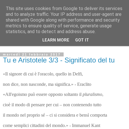
This site uses cookies from Google to deliver its services
L'Avvenire dei lavoratori
and to analyze traffic. Your IP address and user-agent are
shared with Google along with performance and security
metrics to ensure quality of service, generate usage
Cultura
statistics, and to detect and address abuse.
LEARN MORE
GOT IT
▼
martedì 21 febbraio 2017
Tu e Aristotele 3/3 - Significato del tu
«Il signore di cui è l'oracolo, quello in Delfi,
non dice, non nasconde, ma significa.» - Eraclito
«All'egoismo può essere opposto soltanto il
pluralismo
,
cioè il modo di pensare per cui – non contenendo tutto
il mondo nel proprio sé – ci si considera e bensì comporta
come semplici cittadini del mondo.» - Immanuel Kant