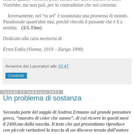
Vorrebbe, ma non può,
per la contradizion che nol consente
.
Inversamente, nel “tu sei” è sostanziata una promessa di mondo.
Pa­radossale quant'altre mai, perché
vincola
il passante che è lì a
sen­tirla.
(3/3. Fine)
Dedicato alla cara memoria di
Ernst Erdös (Vienna, 1919 – Zurigo 1998)
Avvenire dei Lavoratori
alle
10:47
Condividi
lunedì 13 febbraio 2017
Un problema di sostanza
Seconda parte del saggio di Andrea Ermano sul grande pensatore
greco, “maestro di color che sanno”, di cui ricorre in que­sti mesi
il 2400.mo dalla nascita. Il testo che qui presentiamo ripro­du­­ce
con piccole variazioni la traccia di un discorso tenuto dall’autore