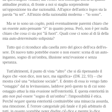
attitudine
pratica
, di fronte a noi si staglia sorprendente
un'opposizione tra
due
razionalità. All'apice dell'antico
logos
sta la
parola “tu sei”. All'inizio della razionalità moderna – “io sono”.
Ma se io sono un
cogito
, potrà eventualmente parermi chiaro che
un essente auto-pensante "è" in quanto pensa. Però, non è per nulla
chiaro che cosa ci sia poi "là fuori". Quali cose ci sono al di là della
mia
auto-determinatio
solipsista?
Tutto qui ci riconduce alla casella zero del gioco dell'oca dell'es­
sere. Di nuovo tutto potrebbe essere o non essere: scena di un auto-
inganno, sogno di un'ombra, illusione senz'evasione e senza
speranza.
Tutt'altrimenti, il punto di vista “altro” che si dà ripensando il
logos
che «non dice, non tace, ma significa» (DK 22, 93) – che
mostra cioè una “relazione sociale”. E dentro di essa io vengo fatto
“ostaggio” dal
tu
levinassiano, laddove però questo tu di cui sono
ostaggio
attua
la mia evasione nell'esteriorità. E questa esteriorità in
atto
non può
essere "sogno di un'ombra": l'impossibilità è etica.
Perché
negare
questa esteriorità costituirebbe una minaccia assurda,
una rimozione. È l'errore categoriale più fatale e il più arbitrario di
tutti, in quanto vorrebbe poter disdire ciò dice e mentre lo dice.