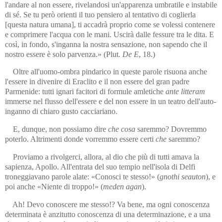
l'andare al non essere, rivelandosi un'apparenza umbratile e instabile
di sé. Se tu però orienti il tuo pensiero al tentativo di coglierla
[questa natura umana], ti accadrà proprio come se volessi contenere
e comprimere l'acqua con le mani. Uscirà dalle fessure tra le dita. E
così, in fondo, s'inganna la nostra sensazione, non sapendo che il
nostro essere è solo parvenza.» (Plut
.
De E
, 18.)
Oltre all'uomo-ombra pindarico in queste parole risuona anche
l'essere in divenire di Eraclito e il non essere del gran padre
Parmenide: tutti ignari facitori di formule amletiche
ante litteram
immerse nel flusso dell'essere e del non essere in un teatro dell'auto-
inganno di chiaro gusto cacciariano.
E, dunque, non possiamo dire
che cosa
saremmo? Dovremmo
poterlo. Altrimenti donde vorremmo essere certi
che
saremmo?
Proviamo a rivolgerci, allora, al dio che più di tutti amava la
sapienza, Apollo. All'entrata del suo tempio nell'isola di Delfi
troneggiavano parole alate: «Conosci te stesso!» (
gnothi seauton
), e
poi anche «Niente di troppo!» (
meden agan
).
Ah! Devo conoscere me stesso!? Va bene, ma ogni conoscenza
determinata è anzitutto conoscenza di una determinazione, e a una