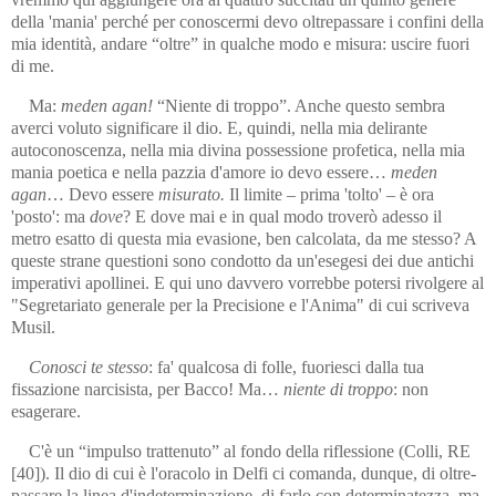
della 'mania' perché per conoscermi devo oltrepassare i confini della
mia identità, andare “oltre” in qualche modo e misura: uscire fuori
di me.
Ma:
meden agan!
“Niente di troppo”. Anche questo sembra
averci voluto significare il dio. E, quindi, nella mia delirante
autoconoscenza, nella mia divina possessione profetica, nella mia
mania poetica e nella pazzia d'amore io devo essere…
meden
agan
… Devo essere
misurato.
Il limite – prima 'tolto' – è ora
'posto': ma
dove
? E dove mai e in qual modo troverò adesso il
metro esatto di questa mia evasione, ben calcolata, da me stesso? A
queste strane questioni sono condotto da un'esegesi dei due antichi
imperativi apollinei. E qui uno davvero vorrebbe potersi rivolgere al
"Se­gretariato generale per la Precisione e l'Anima" di cui scriveva
Musil.
Conosci te stesso
: fa' qualcosa di folle, fuoriesci dalla tua
fissazione narcisista, per Bacco! Ma…
niente di troppo
: non
esagerare.
C'è un “impulso trattenuto” al fondo della riflessione (Colli, RE
[40]). Il dio di cui è l'oracolo in Delfi ci comanda, dunque, di oltre­
passare la linea d'indeterminazione, di farlo con determinatezza, ma