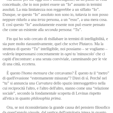
concettuale, che io non potrei essere un “Io” assunto in termini
assoluti. La mia limitatezza non reggerebbe a un siffatto “Io”.
Dunque, se questo “Io” assoluto non sono io, tuttavia io non posso
neppure ridurlo a una
terza
persona, a un “esso”, a una mera cosa.
E così questo “Io” assolutamente essente non può essere pensato
che come un esistente alla
seconda
persona: “Tu”.
Fin qui ho solo cercato di risillabare in termini di intelli­gi­bi­lità, e
sia pure molto riassuntivamente, quel che scrive Plutarco. Ma la
struttura di questo “Tu” intelligibile, noi possiamo – se vogliamo –
vederla
impersonarsi concretamente in
ogni
tu 'minuscolo' che ci
capiti d'incontrare: a una serata conviviale, camminando per le vie
di una città, eccetera.
È questo l'
homo mensura
che cercavamo? È questo
tu
il “metro”
di quell'evasione “estremamente misurata”? Direi di sì. Perché nel
“tu” si annuncia una
Curvatura
dello spazio intersoggettivo nella
cui reciprocità l'altro, e l'altro dell'altro, stanno come una “relazione
sociale”, secondo la fondamentale scoperta di Levinas rispetto
all'etica in quanto
philosophia prima
.
Ora, se noi riconsideriamo la grande causa del pensiero filosofico
da quest'angolo visuale, dal vertice dell'ontologia intesa in quanto