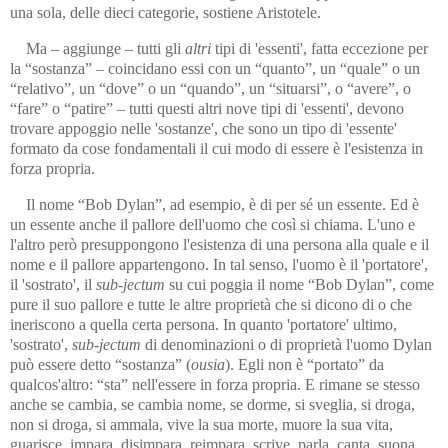
una sola, delle dieci categorie, sostiene Aristotele.
Ma – aggiunge – tutti gli
altri
tipi di 'essenti', fatta eccezione per
la “sostanza” – coincidano essi con un “quanto”, un “quale” o un
“relativo”, un “dove” o un “quando”, un “situarsi”, o “avere”, o
“fare” o “patire” – tutti questi altri nove tipi di 'essenti', devono
trovare appoggio nelle 'sostanze', che sono un tipo di 'essente'
formato da cose fondamentali il cui modo di essere è l'esistenza in
forza propria.
Il nome “Bob Dylan”, ad esempio, è di per sé un essente. Ed è
un essente anche il pallore dell'uomo che così si chiama. L'uno e
l'altro però presuppongono l'esistenza di una persona alla quale e il
nome e il pallore appartengono. In tal senso, l'uomo è il 'portatore',
il 'sostrato', il
sub-jectum
su cui poggia il nome “Bob Dylan”, come
pure il suo pallore e tutte le altre proprietà che si dicono di o che
ineriscono a quella certa persona. In quanto 'portatore' ultimo,
'sostrato',
sub-jectum
di denominazioni o di proprietà l'uomo Dylan
può essere detto “sostanza” (
ousia
). Egli non è “portato” da
qualcos'altro: “sta” nell'essere in forza propria. E rimane se stesso
anche se cambia, se cambia nome, se dorme, si sveglia, si droga,
non si droga, si ammala, vive la sua morte, muore la sua vita,
guarisce, impara, disimpara, reimpara, scrive, parla, canta, suona,