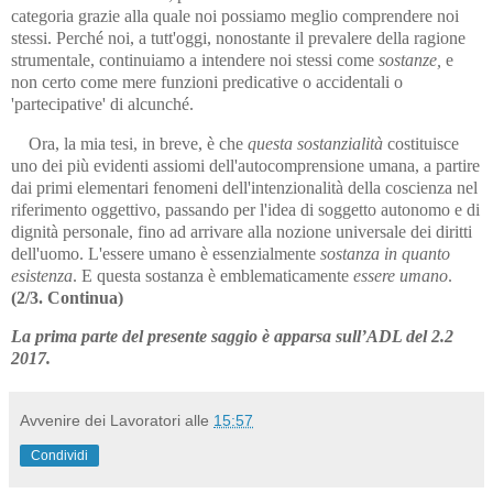
categoria grazie alla quale noi possiamo meglio comprendere noi
stessi. Perché noi, a tut­t'og­gi, nonostante il prevalere della ragione
strumentale, continuia­mo a intendere noi stessi come
sostanze,
e
non certo come mere fun­zioni predicative o accidentali o
'partecipative' di alcunché.
Ora, la mia tesi, in breve, è che
questa sostanzialità
costituisce
uno dei più evidenti assiomi dell'autocomprensione umana, a partire
dai primi elementari fenomeni dell'intenzionalità della coscienza nel
ri­fe­ri­mento oggettivo, passando per l'idea di soggetto autonomo e di
dignità personale, fino ad arrivare alla nozione universale dei diritti
del­l'uo­mo. L'essere umano è essenzialmente
sostanza in quanto
esistenza
. E questa sostanza è emblematicamente
essere umano
.
(2/3. Continua)
La prima parte del presente saggio è apparsa sull’ADL del 2.2
2017.
Avvenire dei Lavoratori
alle
15:57
Condividi