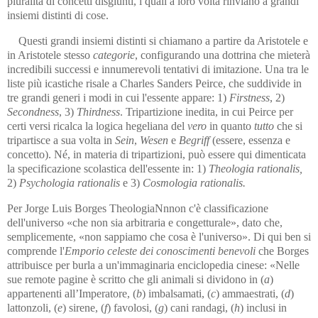
pluralità di concetti disgiunti, i quali a loro volta rinviano a grandi
insiemi distinti di cose.
Questi grandi insiemi distinti si chiamano a partire da Aristotele e
in Aristotele stesso
categorie
, configurando una dottrina che mieterà
in­cre­dibili successi e innumerevoli tentativi di imitazione. Una tra le
liste più icastiche risale a Charles Sanders Peirce, che suddivide in
tre gran­di generi i modi in cui l'essente appare: 1)
Firstness
, 2)
Second­ness
, 3)
Thirdness
. Tripartizione inedita, in cui Peirce per
certi versi ricalca la logica hegeliana del
vero
in quanto
tutto
che si
tripartisce a sua volta in
Sein
,
Wesen
e
Begriff
(essere, essenza e
concetto). Né, in materia di tri­par­tizioni, può essere qui dimenticata
la specificazione scolastica del­l'es­sente in: 1)
Theologia rationalis,
2)
Psychologia rationalis
e 3)
Cosmologia rationalis.
Per Jorge Luis Borges TheologiaNnnon c'è classificazione
dell'universo «che non sia ar­bi­tra­ria e congetturale», dato che,
semplicemente, «non sappiamo che co­sa è l'uni­verso». Di qui ben si
comprende l'
Emporio celeste dei co­no­sci­men­ti benevoli
che Borges
attribuisce per burla a un'imma­gi­na­ria en­ciclopedia cinese: «Nelle
sue remote pagine è scritto che gli ani­mali si dividono in (
a
)
appartenenti all’Imperatore, (
b
) imbalsamati, (
c
) am­maestrati, (
d
)
lattonzoli, (
e
) sirene, (
f
) favolosi, (
g
) cani randagi, (
h
) in­clusi in