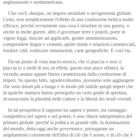
anglosassone e nordamericana.
Che cos'è, dunque, un impero mondiale o un'egemonia globale.
Certo, non semplicemente l'effetto di una conduzione bellica molto
efficace, perché ovviamente una cosa è trionfare in una guerra, o
anche in molte guerre, altro è governare terre e popoli, porre in
vigore leggi, riuscire ad applicarle, gestire amministrazioni,
comprendere lingue e costumi, aprire strade e relazioni commerciali,
fondare città, realizzare misurazioni, carte geografiche. E così via.
Da un punto di vista macro‑storico, che ci piaccia o non ci
piaccia (e a molti di noi, in effetti, questo non piace affatto), la
vicenda umana appare finora caratterizzata dalla costituzione di
imperi. Su questo fatto, sgradevolissimo, possiamo solo aggiungere
che sono durati più a lungo e in modo più stabile quegli imperi che
in qualche maniera hanno perseguito un certo grado di apertura,
riconoscendo la pluralità delle culture e la libertà dei
modi vivendi
.
In tal prospettiva il rapporto tra sapere e potere, tra vantaggio
competitivo nel sapere e nel potere, è
una
chiave interpretativa del
primato globale: perché la politica in grande stile, la dominazione
del mondo, detta oggi anche
governance
, presuppone un
ampliamento consistente dell'idea di ciò che è uomo, e di ciò che è