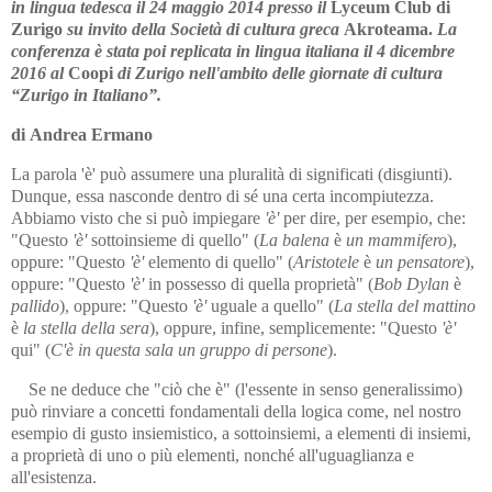
in lingua tedesca il 24 mag­gio 2014 presso il
Lyceum Club di
Zurigo
su invito della Società di cultura greca
Akroteama.
La
conferenza è stata poi replicata in lingua italiana il 4 dicembre
2016 al
Coopi
di Zurigo nel­l'ambito delle giornate di cultura
“Zurigo in Italiano”.
di Andrea Ermano
La parola 'è' può assumere una pluralità di significati (disgiunti).
Dun­que, essa nasconde dentro di sé una certa incompiutezza.
Abbiamo vi­sto che si può impiegare
'è'
per dire, per esempio, che:
"Questo
'è'
sot­to­insieme di quello" (
La balena
è
un mammifero
),
oppure: "Questo
'è'
elemento di quello" (
Aristotele
è
un pensatore
),
oppure: "Questo
'è'
in possesso di quella proprietà" (
Bob Dylan
è
pallido
), oppure: "Questo
'è'
uguale a quello" (
La stella del mattino
è
la stella della sera
), oppu­re, infine, semplicemente: "Questo
'è'
qui" (
C'è in questa sala un grup­po di persone
).
Se ne deduce che "ciò che è" (l'essente in senso generalissimo)
può rinviare a concetti fondamentali della logica come, nel nostro
esempio di gusto insiemistico, a sottoinsiemi, a elementi di insiemi,
a proprietà di uno o più elementi, nonché all'uguaglianza e
all'esistenza.