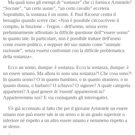
Ma quali sono gli esempi di “sostanze” che ci fornisce Aristotele?
“Socrate”, “un certo uomo”, “un certo cavallo” eccetera.
Soprattutto, la sostanza è un uomo. E Paul Ricoeur centra il
bersaglio quando scrive che: «Non è possibile circoscrivere il
compito, la funzione – l'ergon – dell'uomo, senza avere
preliminarmente affrontato la difficile questione dell'“essere uomo”
in quanto tale. In particolare, non è possibile trattare dell'uomo
come essere-politico, e neppure del suo statuto come "ani­ma­le
razionale", senza essersi confrontati con la difficile problematica
della sostanza».
Ecco un uomo, dunque: è sostanza. Ecco la sostanza, dunque: è
un essere umano. Ma allora io sono una sostanza?! Che cosa sono?!
In quanto uomo? O in quanto bambino, o in quanto straniero, o in
quanto donna, o barbaro? O schiavo? O signore? A quale categoria
appar­ter­rei? A qual genere di 'essenti' apparterresti tu?
Apparterremmo noi? E via coniugando gli interrogativi.
S'è già accennato al fatto che per il giovane Aristotele un essere
umano non può essere tale in un senso o in un grado superiore o
infe­riore né rispetto a un altro essere umano e nemmeno rispetto a
se stesso.