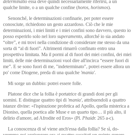
determinatio
essa deve quindi necessariamente riferirsi, a un
qualche limite, o a un qualche confine (
horos
,
horismos
).
Senonché, le determinazioni confinarie, per poter essere
conosciute, richiedono un gesto azzardoso. Ciò che le mie
determinazioni, i miei limiti e i miei confini sono davvero, questo io
posso esperirlo solo nel loro
superamento
, allorché io sia andato
“oltre”, e mi trovi nella condizione di considerare me stesso da una
sorta di “al di fuori”. Altri­menti rimarrò confinato entro una
prospettiva limitata. Ma il por­mi al di fuori dei miei confini, dei miei
limiti, delle mie determina­zioni vuol dire all'incirca “essere fuori di
me”. E se sono fuori di me, "indeter­minato", potrei essere allora un
po' come Diogene, preda di una qualche
'mania'
.
Mi sorge un dubbio: potrei essere folle.
Platone dice che la follia è portatrice di grandi doni per gli
uomini. E distingue quattro tipi di
'mania'
, attribuendoli a quattro
istanze divine: «l'ispirazione profetica ad Apollo, quella misterica a
Dioniso, quella poetica alle Muse e un quarto tipo… il più alto, il
delirio d'amore, ad Afrodite ed Eros» (Pl.
Phaidr.
265 a-c).
La conoscenza di sé viene anch'essa dalla follia? Se sì, do­
vremmo qui aggiungere ora ai quattro succitati un quinto genere