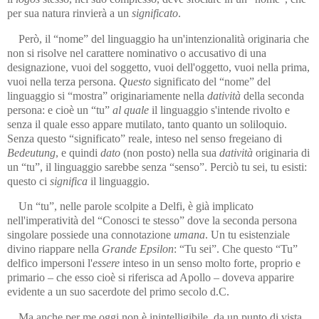
per sua natura rinvierà a un
significato
.
Però, il “nome” del linguaggio ha un'intenzionalità originaria che
non si risolve nel carattere nominativo o accusativo di una
designazio­ne, vuoi del soggetto, vuoi dell'oggetto, vuoi nella prima,
vuoi nella terza persona.
Questo
significato del “nome” del
linguaggio si “mostra” originariamente nella
datività
della seconda
persona: e cioè un “tu”
al quale
il linguaggio s'intende rivolto e
senza il quale esso appare mu­ti­lato, tanto quanto un soliloquio.
Senza questo “significato” reale, inteso nel senso fregeiano di
Bedeutung
, e quindi
dato
(non posto) nella sua
datività
originaria di
un “tu”, il linguaggio sarebbe senza “senso”. Per­ciò tu sei, tu esisti:
questo ci
significa
il linguaggio.
Un “tu”, nelle parole scolpite a Delfi, è già implicato
nell'imperati­vità del “Conosci te stesso” dove la seconda persona
singolare possiede una connotazione
umana
. Un tu esistenziale
divino riappare nella
Grande Epsilon
: “Tu sei”. Che questo “Tu”
delfico impersoni l'
essere
inteso in un senso molto forte, proprio e
primario – che esso cioè si riferisca ad Apollo – doveva apparire
evidente a un suo sacerdote del primo secolo d.C.
Ma anche per me oggi non è inintelligibile, da un punto di vista