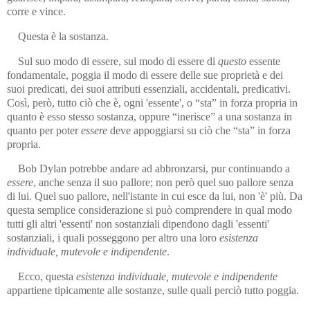
corre e vince.
Questa è la sostanza.
Sul suo modo di essere, sul modo di essere di
questo
essente
fondamentale, poggia il modo di essere delle sue proprietà e dei
suoi predicati, dei suoi attributi essenziali, accidentali, predicativi.
Così, però, tutto ciò che è, ogni 'essente', o “sta” in forza propria in
quanto è esso stesso sostanza, oppure “inerisce” a una sostanza in
quanto per poter
essere
deve appoggiarsi su ciò che “sta” in forza
propria.
Bob Dylan potrebbe andare ad abbronzarsi, pur continuando a
es­se­re
, anche senza il suo pallore; non però quel suo pallore senza
di lui. Quel suo pallore, nell'istante in cui esce da lui, non 'è' più. Da
questa semplice considerazione si può comprendere in qual modo
tutti gli altri 'essenti' non sostanziali dipendono dagli 'essenti'
sostanziali, i quali pos­seggono per altro una loro
esistenza
individuale, mutevole e in­di­pendente
.
Ecco, questa
esistenza
individuale, mutevole e indipen­dente
appartiene tipicamente alle sostanze, sulle quali perciò tutto poggia.