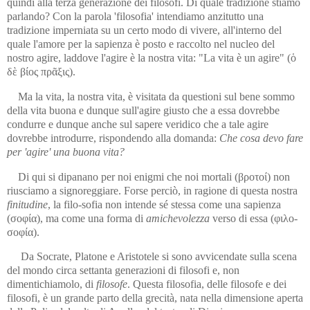
quindi alla terza generazione dei filosofi. Di quale tradizione stiamo
parlando? Con la parola 'filosofia' intendiamo anzitutto una
tradizione imperniata su un certo modo di vivere, all'interno del
quale l'amore per la sapienza è posto e raccolto nel nucleo del
nostro agire, laddove l'agire è la nostra vita: "La vita è un agire" (ὁ
δὲ βίος πρᾶξις).
Ma la vita, la nostra vita, è visitata da questioni sul bene sommo
della vita buona e dunque sull'agire giusto che a essa dovrebbe
condurre e dunque anche sul sapere veridico che a tale agire
dovrebbe introdurre, rispondendo alla domanda:
Che cosa devo fare
per 'agire' una buona vita?
Di qui si dipanano per noi enigmi che noi mortali (βροτοί) non
riusciamo a signoreggiare. Forse perciò, in ragione di questa nostra
finitudine
, la filo‑sofia non intende sé stessa come una sapienza
(σοφία), ma come una forma di
amichevolezza
verso di essa (φιλο-
σοφία).
Da Socrate, Platone e Aristotele si sono avvicendate sulla scena
del mondo circa settanta generazioni di filosofi e, non
dimentichiamolo, di
filosofe
. Questa filosofia, delle filosofe e dei
filosofi, è un grande parto della grecità, nata nella dimensione aperta