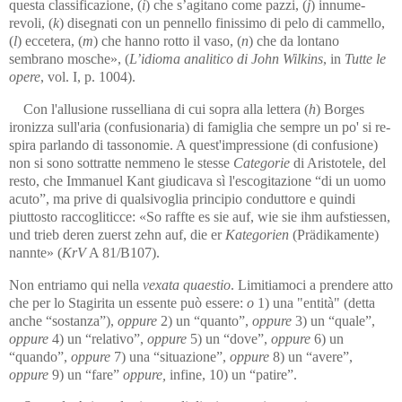
questa classificazione, (
i
) che s’agitano come pazzi, (
j
) innu­me­
revoli, (
k
) disegnati con un pennello finissimo di pelo di cam­mello,
(
l
) eccetera, (
m
) che hanno rotto il vaso, (
n
) che da lontano
sembrano mosche», (
L’idioma analitico di John Wilkins
, in
Tutte le
opere
, vol. I, p. 1004).
Con l'allusione russelliana di cui sopra alla lettera (
h
) Borges
ironiz­za sull'aria (confusionaria) di famiglia che sempre un po' si re­
spi­ra par­lando di tassonomie. A quest'impressione (di confusione)
non si sono sottratte nemmeno le stesse
Categorie
di Aristotele, del
resto, che Im­manuel Kant giudicava sì l'escogitazione “di un uomo
acuto”, ma pri­ve di qualsivoglia principio conduttore e quindi
piuttosto rac­co­gli­tic­ce: «So raffte es sie auf, wie sie ihm aufstiessen,
und trieb deren zuerst zehn auf, die er
Kategorien
(Prädikamente)
nannte» (
KrV
A 81/B107).
Non entriamo qui nella
vexata quaestio
. Limitiamoci a prendere atto
che per lo Stagirita un essente può essere:
o
1) una "entità" (detta
anche “sostanza”),
oppure
2) un “quanto”,
oppure
3) un “quale”,
oppure
4) un “relativo”,
oppure
5) un “dove”,
oppure
6) un
“quando”,
oppure
7) una “situazione”,
oppure
8) un “avere”,
oppure
9) un “fare”
oppure,
infine, 10) un “patire”.