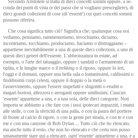
Secondo Aristotele si tratta di dieci concetti sommi oppure, a se­
conda dei punti di vista (e dei passi che si vogliano prescegliere), di
die­ci grandi collezioni di cose (di 'essenti') cui quei concetti sommi
pos­sono riferirsi.
Che cosa significa tutto ciò? Significa che: qualunque cosa noi
ve­diamo, pensiamo, rammemoriamo, invochiamo, diciamo,
incontriamo, tocchiamo, produciamo, baciamo o distruggiamo –
appartiene inevita­bil­mente a una di queste dieci collezioni, a uno di
questi dieci generi dell'essente. L'abbronzatura in estate, ad
esempio, o l'arte del tatuaggio, oppure i sandali o l'armamento di un
oplita, e le lunghe marce o il
trekking
o il riposo, oppure lo ieri,
l'oggi e il domani, oppure una bella sala o lontanissimi, caldissimi o
freddissimi corpi celesti, oppure il doppio o la metà o
l'asservimento, oppure l'essere stupefatti e sbigottiti o eruditi o
magari boriosi, altezzosi e arroganti oppure umilissimi. Ciascun
'essente' appartiene a una, e a una sola, delle dieci categorie. Non
importa se abbiamo a che fare con i tassi ipotecari impazziti, i mutui
alle stelle, o con la sfericità di una palla, o con la paura del portiere
di fronte al calcio di rigore, o con la gente per strada, e con te e con
me e con una canzone di Bob Dylan… Tutto ciò che ho elencato,
ma anche tutto il resto, che non ho elencato e che certo non posso
umanamente stare qui a elencare,
ogni
'essente' appartiene a una, e a