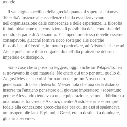
mondo.
Il vantaggio specifico della grecità quanto al sapere si chiamava:
'filosofia'. Insieme alle eccellenze che da essa derivavano
nell'organizzazione delle conoscenze e delle esperienze, la filosofia
fu indubbiamente una condizione di possibilità della conquista del
mondo da parte di Alessandro. E l'imperatore stesso dovette esserne
consapevole, giacché forniva ricco sostegno alle ricerche
filosofiche, ai filosofi e, in mondo particolare, ad Aristotele  che ad
Atene poté aprire il Liceo godendo dell'alta protezione del suo
imperiale ex discepolo.
Sono cose che si possono leggere, oggi, anche su
Wikipedia
. Ieri
si trovavano in ogni manuale. Ne citerò qui uno per tutti, quello di
August Messer, su cui si formarono nel primo Novecento
generazioni di liceali tedeschi. Messer nota che una certa distanza
insorse tra l'anziano pensatore e il giovane imperatore: «soprattutto
perché Alessandro tendeva a una equiparazione, se non addirittura a
una fusione, tra Greci e Asiatici, mentre Aristotele rimase sempre
fedele alla concezione greco‑classica per cui tra essi si spalancava
un insuperabile iato. E gli uni, i Greci, erano destinati a dominare,
gli altri a servire».