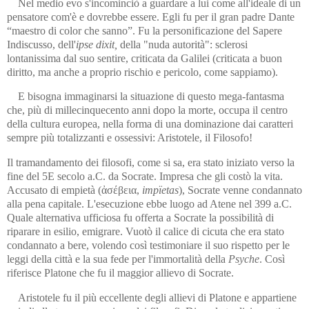
Nel medio evo s'incominciò a guardare a lui come all'ideale di un
pensatore com'è e dovrebbe essere. Egli fu per il gran padre Dante
“maestro di color che sanno”. Fu la personificazione del Sapere
Indiscusso, dell'
ipse dixit,
della "nuda autorità": sclerosi
lontanissima dal suo sentire, criticata da Galilei (criticata a buon
diritto, ma anche a proprio rischio e pericolo, come sappiamo).
E bisogna immaginarsi la situazione di questo mega‑fantasma
che, più di millecinquecento anni dopo la morte, occupa il centro
della cultura europea, nella forma di una dominazione dai caratteri
sempre più totalizzanti e ossessivi: Aristotele, il Filosofo!
Il tramandamento dei filosofi, come si sa, era stato iniziato verso la
fine del 5E secolo a.C. da Socrate. Impresa che gli costò la vita.
Accusato di empietà (ἀσέβεια,
impïetas
), Socrate venne condannato
alla pena capitale. L'esecuzione ebbe luogo ad Atene nel 399 a.C.
Quale alternativa ufficiosa fu offerta a Socrate la possibilità di
riparare in esilio, emigrare. Vuotò il calice di cicuta che era stato
condannato a bere, volendo così testimoniare il suo rispetto per le
leggi della città e la sua fede per l'immortalità della
Psyche
. Così
riferisce Platone che fu il maggior allievo di Socrate.
Aristotele fu il più eccellente degli allievi di Platone e appartiene