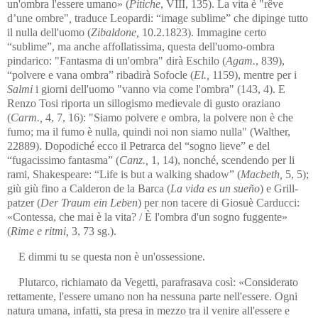
un'ombra l'essere umano» (
Pitiche
, VIII, 135). La vita è "rêve
d’une ombre"
,
traduce Leopardi: “image sublime” che dipinge tutto
il nulla dell'uomo (
Zibaldone,
10.2.1823). Immagine certo
“sublime”, ma anche affollatissima, questa dell'uomo-ombra
pindari­co: "Fantasma di un'ombra" dirà Eschilo (
Agam.
, 839),
“polvere e vana ombra” ribadirà Sofocle (
El.,
1159), mentre per i
Salmi
i giorni dell'uomo "vanno via come l'ombra" (143, 4). E
Renzo Tosi ri­porta un sillogismo medievale di gusto oraziano
(
Carm.,
4, 7, 16): "Siamo polvere e ombra, la polvere non è che
fumo; ma il fumo è nulla, quindi noi non siamo nulla" (Walther,
22889). Dopodiché ecco il Petrarca del “sogno lieve” e del
“fugacissimo fantasma” (
Canz.,
1, 14), nonché, scendendo per li
rami, Shakespeare: “Life is but a walking shadow” (
Mac­beth,
5, 5);
giù giù fino a Calderon de la Barca (
La vida es un sueño
) e Grill­
patzer (
Der Traum ein Leben
) per non tacere di Giosuè Carducci:
«Con­tes­sa, che mai è la vita? / È l'ombra d'un sogno fug­gen­te»
(
Rime e ritmi,
3, 73 sg.).
E dimmi tu se questa non è un'ossessione.
Plutarco, richiamato da Vegetti, parafrasava così: «Considerato
rettamente, l'essere umano non ha nessuna parte nell'essere. Ogni
natura umana, infatti, sta presa in mezzo tra il venire all'essere e