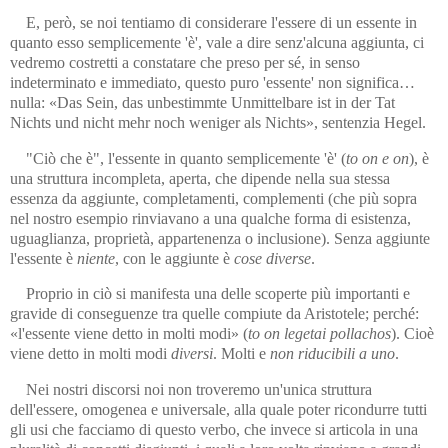
E, però, se noi tentiamo di considerare l'essere di un essente in
quan­to esso semplicemente 'è', vale a dire senz'alcuna aggiunta, ci
vedre­mo costretti a constatare che preso per sé, in senso
indeterminato e im­mediato, questo puro 'essente' non significa…
nulla: «Das Sein, das un­bestimmte Unmittelbare ist in der Tat
Nichts und nicht mehr noch we­ni­ger als Nichts», sentenzia Hegel.
"Ciò che è", l'essente in quanto semplicemente 'è' (
to on e on
), è
una struttura incompleta, aperta, che dipende nella sua stessa
essenza da ag­giunte, completamenti, complementi (che più sopra
nel nostro esem­pio rinviavano a una qualche forma di esistenza,
uguaglianza, proprie­tà, appartenenza o inclusione). Senza aggiunte
l'essente è
niente
, con le aggiunte è
cose diverse
.
Proprio in ciò si manifesta una delle scoperte più importanti e
gra­vi­de di conseguenze tra quelle compiute da Aristotele; perché:
«l'essente viene detto in molti modi» (
to on legetai pollachos
). Cioè
viene detto in molti modi
diversi
. Molti e
non riducibili a uno
.
Nei nostri discorsi noi non troveremo un'unica struttura
dell'essere, omogenea e universale, alla quale poter ricondurre tutti
gli usi che fac­ciamo di questo verbo, che invece si articola in una