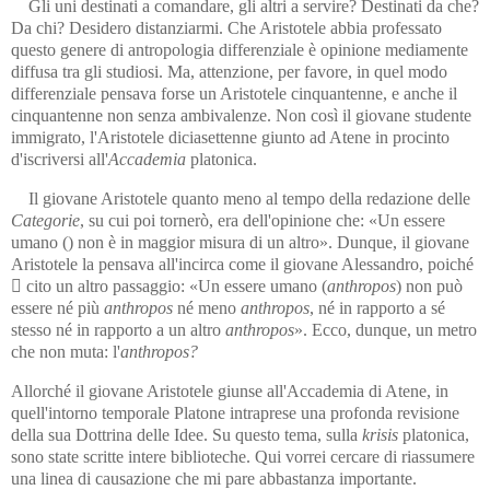
Gli uni destinati a comandare, gli altri a servire? Destinati da che?
Da chi? Desidero distanziarmi. Che Aristotele abbia professato
questo genere di antropologia differenziale è opinione mediamente
diffusa tra gli studiosi. Ma, attenzione, per favore, in quel modo
differenziale pensava forse un Aristotele cinquantenne, e anche il
cinquantenne non senza ambivalenze. Non così il giovane studente
immigrato, l'Aristotele diciasettenne giunto ad Atene in procinto
d'iscriversi all'
Accademia
platonica.
Il giovane Aristotele quanto meno al tempo della redazione delle
Categorie
, su cui poi tornerò, era dell'opinione che: «Un essere
umano () non è in maggior misura di un altro». Dunque, il giovane
Aristotele la pensava all'incirca come il giovane Alessandro, poiché
 cito un altro passaggio: «Un essere umano (
anthropos
) non può
essere né più
anthropos
né meno
anthropos
, né in rapporto a sé
stesso né in rapporto a un altro
anthropos
». Ecco, dunque, un metro
che non muta: l'
anthropos?
Allorché il giovane Aristotele giunse all'Accademia di Atene, in
quell'intorno temporale Platone intraprese una profonda revisione
della sua Dottrina delle Idee. Su questo tema, sulla
krisis
platonica,
sono state scritte intere biblioteche. Qui vorrei cercare di riassumere
una linea di causazione che mi pare abbastanza importante.