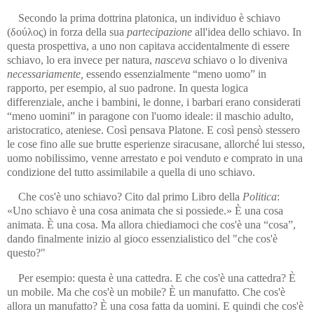
Secondo la prima dottrina platonica, un individuo è schiavo
(δούλος) in forza della sua
partecipazione
all'idea dello schiavo. In
questa prospettiva, a uno non capitava accidentalmente di essere
schiavo, lo era invece per natura,
nasceva
schiavo o lo diveniva
necessariamente,
essendo essenzialmente “meno uomo” in
rapporto, per esempio, al suo padrone. In questa logica
differenziale, anche i bambini, le donne, i barbari erano considerati
“meno uomini” in paragone con l'uomo ideale: il maschio adulto,
aristocratico, ateniese. Così pensava Platone. E così pensò stessero
le cose fino alle sue brutte esperienze siracusane, allorché lui stesso,
uomo nobilissimo, venne arrestato e poi venduto e comprato in una
condizione del tutto assimilabile a quella di uno schiavo.
Che cos'è uno schiavo? Cito dal primo Libro della
Politica
:
«Uno schiavo è una cosa animata che si possiede.» È una cosa
animata. È una cosa. Ma allora chiediamoci che cos'è una “cosa”,
dando finalmente inizio al gioco essenzialistico del "che cos'è
questo?"
Per esempio: questa è una cattedra. E che cos'è una cattedra? È
un mobile. Ma che cos'è un mobile? È un manufatto. Che cos'è
allora un manufatto? È una cosa fatta da uomini. E quindi che cos'è