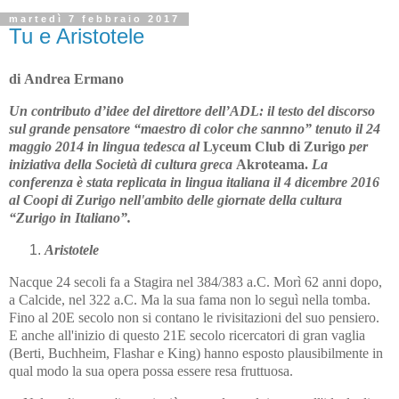
martedì 7 febbraio 2017
Tu e Aristotele
di Andrea Ermano
Un contributo d’idee del direttore dell’ADL: il testo del discorso
sul grande pensatore “maestro di color che sannno” tenuto il 24
maggio 2014 in lingua tedesca al
Lyceum Club di Zurigo
per
iniziativa della Società di cultura greca
Akroteama.
La
conferenza è stata replicata in lingua italiana il 4 dicembre 2016
al Coopi di Zurigo nell'ambito delle giornate della cultura
“Zurigo in Italiano”.
Aristotele
Nacque 24 secoli fa a Stagira nel 384/383 a.C. Morì 62 anni dopo,
a Calcide, nel 322 a.C. Ma la sua fama non lo seguì nella tomba.
Fino al 20E secolo non si contano le rivisitazioni del suo pensiero.
E anche all'inizio di questo 21E secolo ricercatori di gran vaglia
(Berti, Buchheim, Flashar e King) hanno esposto plausibilmente in
qual modo la sua opera possa essere resa fruttuosa.