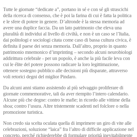
Tutte le giornate “dedicate a”, portano in sé e con sé gli strascichi
della ricerca di consenso, che è poi la farina di cui è fatta la politica
e le sfere di potere in genere. D’altronde è la stessa memoria ad
avere una duplice faccia. Da un lato patrimonio che eleva una
pluralità di individui al livello di civiltà, e non è un caso se l’Italia,
dai politologi e sociologi citata come caso di bassa cultura civica, è
definita il paese dei senza memoria. Dall’altro, proprio in quanto
patrimonio mnemonico d’imprinting – secondo alcuni neurobiologi
addirittura celebrale - per un popolo, è anche la più facile leva con
cui le élite del potere possono radicare la loro legittimazione,
ottenere sostegno pubblico alle decisioni più disparate, attraverso
voli retorici degni del miglior Pindaro.
Da alcuni anni stiamo assistendo al più selvaggio proliferare di
giornate commemorative, tali da aver riempito l’intero calendario.
Alcune più che degne: contro le mafie; in ricordo alle vittime della
shoa; contro l’usura. Altre tristemente scadenti nel folclore o nella
promozione turistica.
Non credo sia scelta oculata quella di imprimere un giro di vite alle
celebrazioni, soluzione “laica” fra l’altro di difficile applicazione nel
concreto, perché richiederebbe di formulare priorità inevitabilmente