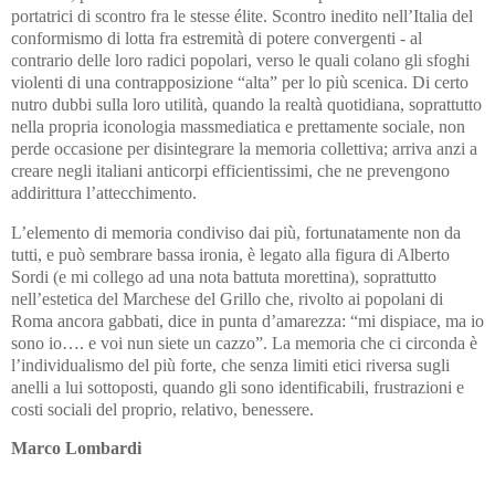
portatrici di scontro fra le stesse élite. Scontro inedito nell’Italia del
conformismo di lotta fra estremità di potere convergenti - al
contrario delle loro radici popolari, verso le quali colano gli sfoghi
violenti di una contrapposizione “alta” per lo più scenica. Di certo
nutro dubbi sulla loro utilità, quando la realtà quotidiana, soprattutto
nella propria iconologia massmediatica e prettamente sociale, non
perde occasione per disintegrare la memoria collettiva; arriva anzi a
creare negli italiani anticorpi efficientissimi, che ne prevengono
addirittura l’attecchimento.
L’elemento di memoria condiviso dai più, fortunatamente non da
tutti, e può sembrare bassa ironia, è legato alla figura di Alberto
Sordi (e mi collego ad una nota battuta morettina), soprattutto
nell’estetica del Marchese del Grillo che, rivolto ai popolani di
Roma ancora gabbati, dice in punta d’amarezza: “mi dispiace, ma io
sono io…. e voi nun siete un cazzo”. La memoria che ci circonda è
l’individualismo del più forte, che senza limiti etici riversa sugli
anelli a lui sottoposti, quando gli sono identificabili, frustrazioni e
costi sociali del proprio, relativo, benessere.
Marco Lombardi