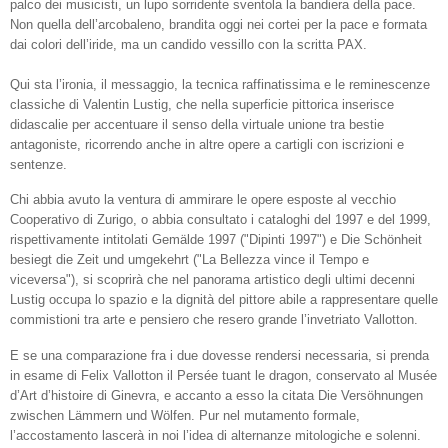
palco dei musicisti, un lupo sorridente sventola la bandiera della pace.
Non quella dell’arcobaleno, brandita oggi nei cortei per la pace e formata
dai colori dell’iride, ma un candido vessillo con la scritta PAX.
Qui sta l’ironia, il messaggio, la tecnica raffinatissima e le reminescenze
classiche di Valentin Lustig, che nella superficie pittorica inserisce
didascalie per accentuare il senso della virtuale unione tra bestie
antagoniste, ricorrendo anche in altre opere a cartigli con iscrizioni e
sentenze.
Chi abbia avuto la ventura di ammirare le opere esposte al vecchio
Cooperativo di Zurigo, o abbia consultato i cataloghi del 1997 e del 1999,
rispettivamente intitolati Gemälde 1997 ("Dipinti 1997") e Die Schönheit
besiegt die Zeit und umgekehrt ("La Bellezza vince il Tempo e
viceversa"), si scoprirà che nel panorama artistico degli ultimi decenni
Lustig occupa lo spazio e la dignità del pittore abile a rappresentare quelle
commistioni tra arte e pensiero che resero grande l’invetriato Vallotton.
E se una comparazione fra i due dovesse rendersi necessaria, si prenda
in esame di Felix Vallotton il Persée tuant le dragon, conservato al Musée
d’Art d’histoire di Ginevra, e accanto a esso la citata Die Versöhnungen
zwischen Lämmern und Wölfen. Pur nel mutamento formale,
l’accostamento lascerà in noi l’idea di alternanze mitologiche e solenni.