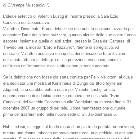
di Giuseppe Muscardini *)
L’ideale estetico di Valentin Lustig in mostra presso la Sala Ezio
Canonica del Cooperativo.
Vallotton, l’invetriato. È una definizione che anni fa qualcuno azzardò per
connotare l’arte del pittore svizzero, quando alcune delle sue opere furono
esposte, insieme a quelle di altri artisti, presso la Casa dei Carraresi di
Treviso per la mostra "L’oro e l’azzurro". Niente di spregiativo. Al
contrario: Vallotton acquisva con quella denominazione tutto il valore
dell’artista attento al dettaglio e alla perfezione esecutiva, condite
dall’ironia dell’immagine e dalla situazione pittorica adottata.
Se la definizione non fosse già stata coniata per Felix Vallotton, al quale
era dedicata una mostra al Kunsthaus di Zurigo dal titolo Idylle am
Abgrund, la si sarebbe potuta usare per Valentin Lustig, artista
contemporaneo di indubbia potenza creativa che nella sala "Ezio
Canonica" del vecchio Cooperativo alla Werdplatz ha esposto fino al 31
dicembre 2007 un gruppo di sei tele, ultima manifestazione culturale
prima del trasferimento nella nuova sede di St. Jakobstrasse 6.
Nah sind wir, si legge sul fondo rosso di un piatto da portata, ormai vuoto,
mentre una donna imbocca amorevolmente con un cucchiaio un anziano