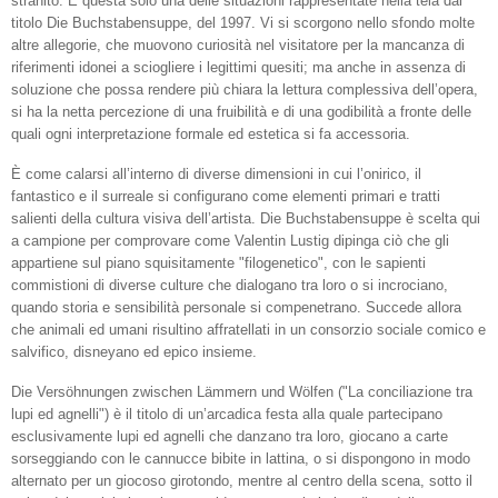
stranito. È questa solo una delle situazioni rappresentate nella tela dal
titolo Die Buchstabensuppe, del 1997. Vi si scorgono nello sfondo molte
altre allegorie, che muovono curiosità nel visitatore per la mancanza di
riferimenti idonei a sciogliere i legittimi quesiti; ma anche in assenza di
soluzione che possa rendere più chiara la lettura complessiva dell’opera,
si ha la netta percezione di una fruibilità e di una godibilità a fronte delle
quali ogni interpretazione formale ed estetica si fa accessoria.
È come calarsi all’interno di diverse dimensioni in cui l’onirico, il
fantastico e il surreale si configurano come elementi primari e tratti
salienti della cultura visiva dell’artista. Die Buchstabensuppe è scelta qui
a campione per comprovare come Valentin Lustig dipinga ciò che gli
appartiene sul piano squisitamente "filogenetico", con le sapienti
commistioni di diverse culture che dialogano tra loro o si incrociano,
quando storia e sensibilità personale si compenetrano. Succede allora
che animali ed umani risultino affratellati in un consorzio sociale comico e
salvifico, disneyano ed epico insieme.
Die Versöhnungen zwischen Lämmern und Wölfen ("La conciliazione tra
lupi ed agnelli") è il titolo di un’arcadica festa alla quale partecipano
esclusivamente lupi ed agnelli che danzano tra loro, giocano a carte
sorseggiando con le cannucce bibite in lattina, o si dispongono in modo
alternato per un giocoso girotondo, mentre al centro della scena, sotto il