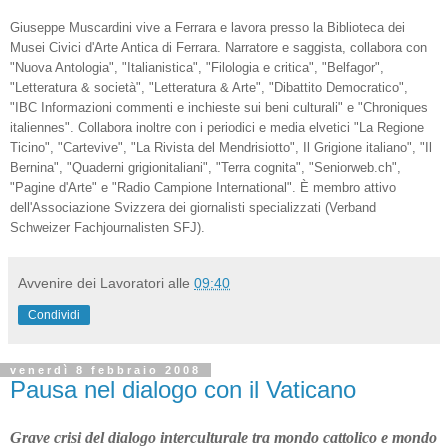
Giuseppe Muscardini vive a Ferrara e lavora presso la Biblioteca dei
Musei Civici d'Arte Antica di Ferrara. Narratore e saggista, collabora con
"Nuova Antologia", "Italianistica", "Filologia e critica", "Belfagor",
"Letteratura & società", "Letteratura & Arte", "Dibattito Democratico",
"IBC Informazioni commenti e inchieste sui beni culturali" e "Chroniques
italiennes". Collabora inoltre con i periodici e media elvetici "La Regione
Ticino", "Cartevive", "La Rivista del Mendrisiotto", Il Grigione italiano", "Il
Bernina", "Quaderni grigionitaliani", "Terra cognita", "Seniorweb.ch",
"Pagine d'Arte" e "Radio Campione International". È membro attivo
dell'Associazione Svizzera dei giornalisti specializzati (Verband
Schweizer Fachjournalisten SFJ).
Avvenire dei Lavoratori
alle
09:40
Condividi
venerdì 8 febbraio 2008
Pausa nel dialogo con il Vaticano
Grave crisi del dialogo interculturale tra mondo cattolico e mondo