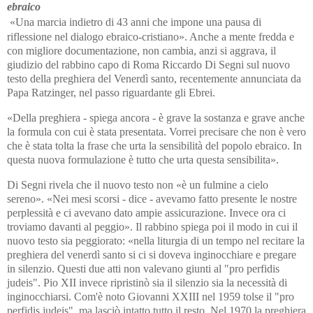
ebraico
«Una marcia indietro di 43 anni che impone una pausa di
riflessione nel dialogo ebraico-cristiano». Anche a mente fredda e
con migliore documentazione, non cambia, anzi si aggrava, il
giudizio del rabbino capo di Roma Riccardo Di Segni sul nuovo
testo della preghiera del Venerdì santo, recentemente annunciata da
Papa Ratzinger, nel passo riguardante gli Ebrei.
«Della preghiera - spiega ancora - è grave la sostanza e grave anche
la formula con cui è stata presentata. Vorrei precisare che non è vero
che è stata tolta la frase che urta la sensibilità del popolo ebraico. In
questa nuova formulazione è tutto che urta questa sensibilita».
Di Segni rivela che il nuovo testo non «è un fulmine a cielo
sereno». «Nei mesi scorsi - dice - avevamo fatto presente le nostre
perplessità e ci avevano dato ampie assicurazione. Invece ora ci
troviamo davanti al peggio». Il rabbino spiega poi il modo in cui il
nuovo testo sia peggiorato: «nella liturgia di un tempo nel recitare la
preghiera del venerdì santo si ci si doveva inginocchiare e pregare
in silenzio. Questi due atti non valevano giunti al "pro perfidis
judeis". Pio XII invece ripristinò sia il silenzio sia la necessità di
inginocchiarsi. Com'è noto Giovanni XXIII nel 1959 tolse il "pro
perfidis judeis", ma lasciò intatto tutto il resto. Nel 1970 la preghiera