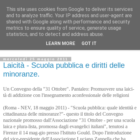
This site uses cookies from Google to deliver its services
L'Avvenire dei lavoratori
and to analyze traffic. Your IP address and user-agent are
shared with Google along with performance and security
metrics to ensure quality of service, generate usage
Cultura
statistics, and to detect and address abuse.
LEARN MORE
GOT IT
▼
mercoledì 25 maggio 2011
Laicità - Scuola pubblica e diritti delle
minoranze.
Un Convegno della "31 Ottobre". Pantaleo: Promuovere una laici-
tà di addizione con l'insegnamento aconfessionale delle religioni
(Roma - NEV, 18 maggio 2011) - "Scuola pubblica: quale identità e
cittadinanza delle minoranze?"- questo il titolo del Convegno
nazionale promosso dall'Associazione "31 Ottobre - per una scuola
laica e plura-lista, promossa dagli evangelici italiani", tenutosi a
Firenze il 14 mag-gio presso l'Istituto Gould. Dopo l'introduzione
del vice-presidente dell'Associazione Luciano Zappella che ha