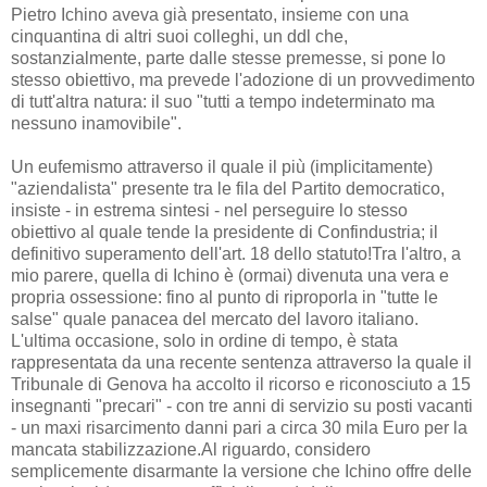
Pietro Ichino aveva già presentato, insieme con una
cinquantina di altri suoi colleghi, un ddl che,
sostanzialmente, parte dalle stesse premesse, si pone lo
stesso obiettivo, ma prevede l'adozione di un provvedimento
di tutt'altra natura: il suo "tutti a tempo indeterminato ma
nessuno inamovibile".
Un eufemismo attraverso il quale il più (implicitamente)
"aziendalista" presente tra le fila del Partito democratico,
insiste - in estrema sintesi - nel perseguire lo stesso
obiettivo al quale tende la presidente di Confindustria; il
definitivo superamento dell'art. 18 dello statuto!Tra l'altro, a
mio parere, quella di Ichino è (ormai) divenuta una vera e
propria ossessione: fino al punto di riproporla in "tutte le
salse" quale panacea del mercato del lavoro italiano.
L'ultima occasione, solo in ordine di tempo, è stata
rappresentata da una recente sentenza attraverso la quale il
Tribunale di Genova ha accolto il ricorso e riconosciuto a 15
insegnanti "precari" - con tre anni di servizio su posti vacanti
- un maxi risarcimento danni pari a circa 30 mila Euro per la
mancata stabilizzazione.Al riguardo, considero
semplicemente disarmante la versione che Ichino offre delle