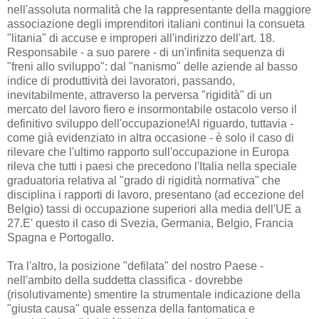
nell'assoluta normalità che la rappresentante della maggiore
associazione degli imprenditori italiani continui la consueta
"litania" di accuse e improperi all'indirizzo dell'art. 18.
Responsabile - a suo parere - di un'infinita sequenza di
"freni allo sviluppo": dal "nanismo" delle aziende al basso
indice di produttività dei lavoratori, passando,
inevitabilmente, attraverso la perversa "rigidità" di un
mercato del lavoro fiero e insormontabile ostacolo verso il
definitivo sviluppo dell'occupazione!Al riguardo, tuttavia -
come già evidenziato in altra occasione - è solo il caso di
rilevare che l'ultimo rapporto sull'occupazione in Europa
rileva che tutti i paesi che precedono l'Italia nella speciale
graduatoria relativa al "grado di rigidità normativa" che
disciplina i rapporti di lavoro, presentano (ad eccezione del
Belgio) tassi di occupazione superiori alla media dell'UE a
27.E' questo il caso di Svezia, Germania, Belgio, Francia
Spagna e Portogallo.
Tra l'altro, la posizione "defilata" del nostro Paese -
nell'ambito della suddetta classifica - dovrebbe
(risolutivamente) smentire la strumentale indicazione della
"giusta causa" quale essenza della fantomatica e