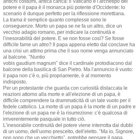
antichi costumi, antica carica: il Vaticano è l'archetipo del
potere e il papa è il monarca più potente d'Occidente: lo
scenario è dunque perfetto per la riflessione morettiana.
La trama è semplice quanto complesse sono le
conseguenze. Morto un papa se ne fa un altro, dice un
vecchio adagio romano, per indicare la continuità e
l'inesorabilità del potere. E se non fosse così? Se fosse
difficile farne un altro? Il papa appena eletto dal conclave ha
una crisi un attimo prima che il suo nome venga annunciato
al balcone. "Nuntio
vobis gaudium magnum" dice il cardinale protodiacono dal
balcone della basilica di San Pietro. Ma l'annuncio è vuoto:
il papa non c'è o, più propriamente, è al momento
indisposto.
Per un protestante che guarda con curiosità distaccata le
reazioni attorno alla morte e all'elezione di un papa, è
difficile comprendere la drammaticità di un tale vuoto per il
fedele cattolico. La morte di un papa è la morte di un padre e
l'elezione di un papa ne è la risurrezione: c'è qualcosa di
irriverentemente pasquale in tutto ciò.
L'inesorabile continuità del potere viene interrotta dai dubbi
di un uomo, dell'uomo prescelto, dell'eletto. "Ma io, Signore,
non sono che un vecchietto", potrebbe pensare il papa,