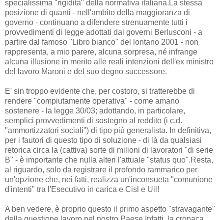
specialissima "rigidità" della normativa italiana.La stessa
posizione di quanti - nell'ambito della maggioranza di
governo - continuano a difendere strenuamente tutti i
provvedimenti di legge adottati dai governi Berlusconi - a
partire dal famoso "Libro bianco" del lontano 2001 - non
rappresenta, a mio parere, alcuna sorpresa, né infrange
alcuna illusione in merito alle reali intenzioni dell'ex ministro
del lavoro Maroni e del suo degno successore.
E' sin troppo evidente che, per costoro, si tratterebbe di
rendere "compiutamente operativa" - come amano
sostenere - la legge 30/03; adottando, in particolare,
semplici provvedimenti di sostegno al reddito (i c.d.
"ammortizzatori sociali") di tipo più generalista. In definitiva,
per i fautori di questo tipo di soluzione - di là da qualsiasi
retorica circa la (cattiva) sorte di milioni di lavoratori "di serie
B" - è importante che nulla alteri l'attuale "status quo".Resta,
al riguardo, solo da registrare il profondo rammarico per
un'opzione che, nei fatti, realizza un'inconsueta "comunione
d'intenti" tra l'Esecutivo in carica e Cisl e Uil!
A ben vedere, è proprio questo il primo aspetto "stravagante"
della questione lavoro nel nostro Paese.Infatti, la cronaca