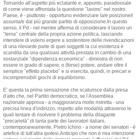
Tornando all'aspetto più eclatante e, appunto, paradossale
di come viene affrontata la questione "lavoro" nel nostro
Paese, è - piuttosto - opportuno evidenziare la/e posizione/i
assunta/e dal più grande partito di opposizione.In questo
senso, il Pd - nel mentre afferma di considerare il lavoro un
"tema" centrale della propria azione politica, lasciando
intendere di volersi ergere a sostenitore delle rivendicazioni
di una rilevante parte di quei soggetti la cui esistenza è
scandita da una qualsiasi attività prestata in cambio di una
sostanziale "dipendenza economica" - dimostra di non
essere in grado di sapere, o (forse) potere, andare oltre il
semplice "effetto placebo" e si esercita, quindi, in precari e
incomprensibili giochi di equilibrismo.
E' questa la prima sensazione che scaturisce dalla presa
d'atto che, nel Partito democratico, se l'Assemblea
nazionale approva - a maggioranza molto ristretta - una
precisa linea d'indirizzo, rispetto alle modalità attraverso le
quali tentare di risolvere il problema della dilagante
"precarietà" di tanta parte dei lavoratori italiani,
contemporaneamente, Pietro Ichino - a nome dei senatori - è
artefice di tutt'altra ipotesi.Anticipo che non è mia intenzione