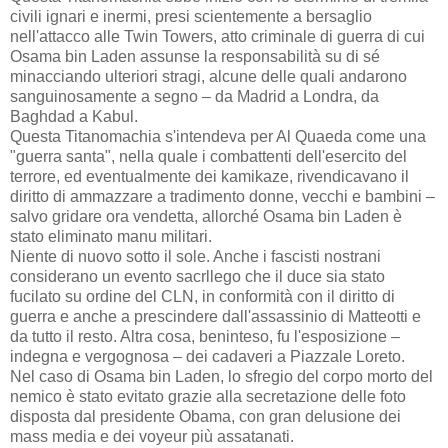
civili ignari e inermi, presi scientemente a bersaglio
nell'attacco alle Twin Towers, atto criminale di guerra di cui
Osama bin Laden assunse la responsabilità su di sé
minacciando ulteriori stragi, alcune delle quali andarono
sanguinosamente a segno – da Madrid a Londra, da
Baghdad a Kabul.
Questa Titanomachia s'intendeva per Al Quaeda come una
"guerra santa", nella quale i combattenti dell'esercito del
terrore, ed eventualmente dei kamikaze, rivendicavano il
diritto di ammazzare a tradimento donne, vecchi e bambini –
salvo gridare ora vendetta, allorché Osama bin Laden è
stato eliminato manu militari.
Niente di nuovo sotto il sole. Anche i fascisti nostrani
considerano un evento sacrllego che il duce sia stato
fucilato su ordine del CLN, in conformità con il diritto di
guerra e anche a prescindere dall'assassinio di Matteotti e
da tutto il resto. Altra cosa, beninteso, fu l'esposizione –
indegna e vergognosa – dei cadaveri a Piazzale Loreto.
Nel caso di Osama bin Laden, lo sfregio del corpo morto del
nemico è stato evitato grazie alla secretazione delle foto
disposta dal presidente Obama, con gran delusione dei
mass media e dei voyeur più assatanati.