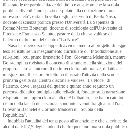
illustrato le tre parole chia-ve del titolo e auspicato che la scuola
pubblica diventi "uno spazio de-putato alla costruzione di una
nuova società", è stata la volta degli in-terventi di Paolo Naso,
docente di scienza politica presso l'Università La Sapienza di
Roma; Marco Bontempi, docente di sociologia dell'Uni-versità di
Firenze; e Francesco Sciotto, pastore della chiesa valdese di
Palermo e direttore del Centro "La Noce".
Naso ha ripercorso le tappe di avvicinamento al progetto di legge
teso ad istituire un insegnamento curriculare di "Introduzione alle
reli-gioni" (cui primo firmatario è l'on. Giovanna Melandri), mentre
Bon-tempi ha rivisitato il concetto di straniero nella situazione del
gruppo-classe all'interno di un intreccio tra minoranze, didattica e
integrazione. Il pastore Sciotto ha illustrato l'attività della scuola
primaria gestita dal Centro diaconale valdese "La Noce" di
Palermo, dove i ragazzi del quarto e quinto anno seguono un
percorso didattico multiplo sulle reli-gioni, fondato sulla narrazione
e ispirato a un approccio maieutico. Al dibattito, che ha toccato tutti
i temi della laicità della scuola, sono inter-venuti tra gli altri il l'on.
Giovanni Bachelet e Corrado Mauceri di "Scuola della
Repubblica".
Indubbia l'attualità del tema posto all'attenzione e che si evince da
alcuni dati: il 7,5 degli studenti che frequentano una scuola pubblica