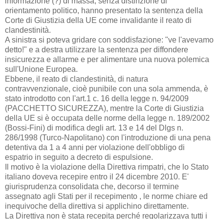
informazione (?) di massa, senza distinzione di
orientamento politico, hanno presentato la sentenza della
Corte di Giustizia della UE come invalidante il reato di
clandestinità.
A sinistra si poteva gridare con soddisfazione: "ve l'avevamo
detto!" e a destra utilizzare la sentenza per diffondere
insicurezza e allarme e per alimentare una nuova polemica
sull'Unione Europea.
Ebbene, il reato di clandestinità, di natura
contravvenzionale, cioè punibile con una sola ammenda, è
stato introdotto con l'art.1 c. 16 della legge n. 94/2009
(PACCHETTO SICUREZZA), mentre la Corte di Giustizia
della UE si è occupata delle norme della legge n. 189/2002
(Bossi-Fini) di modifica degli art. 13 e 14 del Dlgs n.
286/1998 (Turco-Napolitano) con l'introduzione di una pena
detentiva da 1 a 4 anni per violazione dell'obbligo di
espatrio in seguito a decreto di espulsione.
Il motivo è la violazione della Direttiva rimpatri, che lo Stato
italiano doveva recepire entro il 24 dicembre 2010. E'
giurisprudenza consolidata che, decorso il termine
assegnato agli Stati per il recepimento , le norme chiare ed
inequivoche della direttiva si applichino direttamente.
La Direttiva non è stata recepita perché regolarizzava tutti i