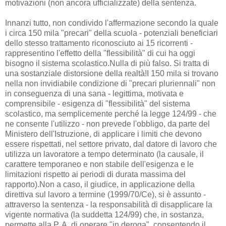
motivazioni (non ancora ufficializzate) della sentenza.
Innanzi tutto, non condivido l'affermazione secondo la quale
i circa 150 mila "precari" della scuola - potenziali beneficiari
dello stesso trattamento riconosciuto ai 15 ricorrenti -
rappresentino l'effetto della "flessibilità" di cui ha oggi
bisogno il sistema scolastico.Nulla di più falso. Si tratta di
una sostanziale distorsione della realtà!I 150 mila si trovano
nella non invidiabile condizione di "precari pluriennali" non
in conseguenza di una sana - legittima, motivata e
comprensibile - esigenza di "flessibilità" del sistema
scolastico, ma semplicemente perché la legge 124/99 - che
ne consente l'utilizzo - non prevede l'obbligo, da parte del
Ministero dell'Istruzione, di applicare i limiti che devono
essere rispettati, nel settore privato, dal datore di lavoro che
utilizza un lavoratore a tempo determinato (la causale, il
carattere temporaneo e non stabile dell'esigenza e le
limitazioni rispetto ai periodi di durata massima del
rapporto).Non a caso, il giudice, in applicazione della
direttiva sul lavoro a termine (1999/70/Ce), si è assunto -
attraverso la sentenza - la responsabilità di disapplicare la
vigente normativa (la suddetta 124/99) che, in sostanza,
permette alla P. A. di operare "in deroga", consentendo il