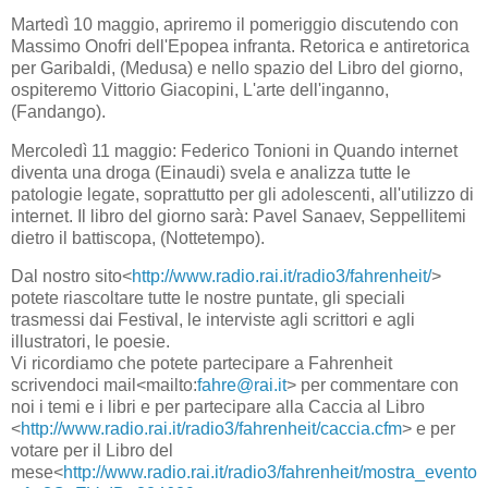
Martedì 10 maggio, apriremo il pomeriggio discutendo con
Massimo Onofri dell'Epopea infranta. Retorica e antiretorica
per Garibaldi, (Medusa) e nello spazio del Libro del giorno,
ospiteremo Vittorio Giacopini, L'arte dell'inganno,
(Fandango).
Mercoledì 11 maggio: Federico Tonioni in Quando internet
diventa una droga (Einaudi) svela e analizza tutte le
patologie legate, soprattutto per gli adolescenti, all'utilizzo di
internet. Il libro del giorno sarà: Pavel Sanaev, Seppellitemi
dietro il battiscopa, (Nottetempo).
Dal nostro sito<
http://www.radio.rai.it/radio3/fahrenheit/
>
potete riascoltare tutte le nostre puntate, gli speciali
trasmessi dai Festival, le interviste agli scrittori e agli
illustratori, le poesie.
Vi ricordiamo che potete partecipare a Fahrenheit
scrivendoci mail<mailto:
fahre@rai.it
> per commentare con
noi i temi e i libri e per partecipare alla Caccia al Libro
<
http://www.radio.rai.it/radio3/fahrenheit/caccia.cfm
> e per
votare per il Libro del
mese<
http://www.radio.rai.it/radio3/fahrenheit/mostra_evento