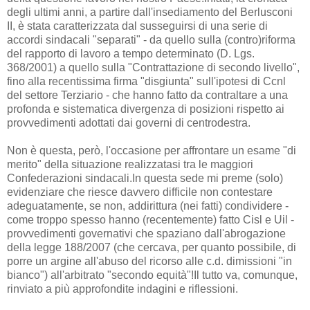
degli ultimi anni, a partire dall'insediamento del Berlusconi
II, è stata caratterizzata dal susseguirsi di una serie di
accordi sindacali "separati" - da quello sulla (contro)riforma
del rapporto di lavoro a tempo determinato (D. Lgs.
368/2001) a quello sulla "Contrattazione di secondo livello",
fino alla recentissima firma "disgiunta" sull'ipotesi di Ccnl
del settore Terziario - che hanno fatto da contraltare a una
profonda e sistematica divergenza di posizioni rispetto ai
provvedimenti adottati dai governi di centrodestra.
Non è questa, però, l'occasione per affrontare un esame "di
merito" della situazione realizzatasi tra le maggiori
Confederazioni sindacali.In questa sede mi preme (solo)
evidenziare che riesce davvero difficile non contestare
adeguatamente, se non, addirittura (nei fatti) condividere -
come troppo spesso hanno (recentemente) fatto Cisl e Uil -
provvedimenti governativi che spaziano dall'abrogazione
della legge 188/2007 (che cercava, per quanto possibile, di
porre un argine all'abuso del ricorso alle c.d. dimissioni "in
bianco") all'arbitrato "secondo equità"!Il tutto va, comunque,
rinviato a più approfondite indagini e riflessioni.