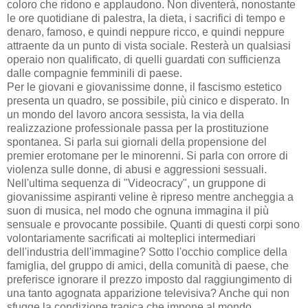
coloro che ridono e applaudono. Non diventerà, nonostante
le ore quotidiane di palestra, la dieta, i sacrifici di tempo e
denaro, famoso, e quindi neppure ricco, e quindi neppure
attraente da un punto di vista sociale. Resterà un qualsiasi
operaio non qualificato, di quelli guardati con sufficienza
dalle compagnie femminili di paese.
Per le giovani e giovanissime donne, il fascismo estetico
presenta un quadro, se possibile, più cinico e disperato. In
un mondo del lavoro ancora sessista, la via della
realizzazione professionale passa per la prostituzione
spontanea. Si parla sui giornali della propensione del
premier erotomane per le minorenni. Si parla con orrore di
violenza sulle donne, di abusi e aggressioni sessuali.
Nell'ultima sequenza di "Videocracy", un gruppone di
giovanissime aspiranti veline è ripreso mentre ancheggia a
suon di musica, nel modo che ognuna immagina il più
sensuale e provocante possibile. Quanti di questi corpi sono
volontariamente sacrificati ai molteplici intermediari
dell'industria dell'immagine? Sotto l'occhio complice della
famiglia, del gruppo di amici, della comunità di paese, che
preferisce ignorare il prezzo imposto dal raggiungimento di
una tanto agognata apparizione televisiva? Anche qui non
sfugge la condizione tragica che impone al mondo