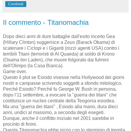
Condividi
Il commento - Titanomachia
Dopo dieci anni di dure battaglie dall'esito incerto Gea
(Hillary Clinton) suggerisce a Zeus (Barack Obama) di
scatenare i Ciclopi e i Giganti (rozzi agenti USA) contro i
terribili Titani (terroristi di Al Quaeda) al soldo di Krono
(Osama bin Laden), che muore folgorato dai fulmini
dell'Olimpo (la Casa Bianca).
Game over.
Questo il plot se Esiodo vivesse nella Hollywood dei giorni
nostri e campasse scrivendo soggetti a sfondo mitologico.
Perché Esiodo? Perché fu George W. Bush in persona,
dopo l'11 settembre, a evocare la "guerra dei titani" che
costituisce un nucleo centrale della Teogonia esiodea.
Ma una "guerra dei titani" , Esiodo alla mano, dura dieci
anni, undici al massimo, a seconda degli esegeti.
Dunque, anche il conflitto iniziato nel 2001 sarebbe in
procinto di finire.
Questa Titanomachia ebbe inizio con lo sterminio di tremila