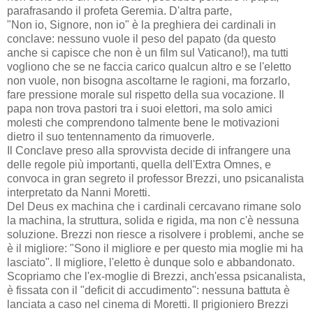
parafrasando il profeta Geremia. D'altra parte,
"Non io, Signore, non io" è la preghiera dei cardinali in
conclave: nessuno vuole il peso del papato (da questo
anche si capisce che non è un film sul Vaticano!), ma tutti
vogliono che se ne faccia carico qualcun altro e se l'eletto
non vuole, non bisogna ascoltarne le ragioni, ma forzarlo,
fare pressione morale sul rispetto della sua vocazione. Il
papa non trova pastori tra i suoi elettori, ma solo amici
molesti che comprendono talmente bene le motivazioni
dietro il suo tentennamento da rimuoverle.
Il Conclave preso alla sprovvista decide di infrangere una
delle regole più importanti, quella dell'Extra Omnes, e
convoca in gran segreto il professor Brezzi, uno psicanalista
interpretato da Nanni Moretti.
Del Deus ex machina che i cardinali cercavano rimane solo
la machina, la struttura, solida e rigida, ma non c'è nessuna
soluzione. Brezzi non riesce a risolvere i problemi, anche se
è il migliore: "Sono il migliore e per questo mia moglie mi ha
lasciato". Il migliore, l'eletto è dunque solo e abbandonato.
Scopriamo che l'ex-moglie di Brezzi, anch'essa psicanalista,
è fissata con il "deficit di accudimento": nessuna battuta è
lanciata a caso nel cinema di Moretti. Il prigioniero Brezzi