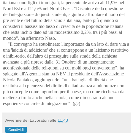
italiana sono figli di immigrati; la percentuale arriva all'11,9% nel
Nord Est e all'11,6% nel Nord Ovest. "Discutere della questione
dell'integrazione di questi studenti, significa affrontare il nodo del
pre-sente e del futuro della scuola italiana, tanto più quando si
consideri il bassissimo tasso di crescita della popolazione italiana
che resta inchio-dato ad un modestissimo 0,2%, tra i più bassi al
mondo", ha affermato Naso.
"Il convegno ha sottolineato l'importanza da un lato di dare vita a
una 'laicità di addizione' che si contrappone a un laicismo restrittivo
e inibi-torio, dall'altro di proseguire sulla strada della richiesta
avanzata a più riprese dalla '31 Ottobre' di un insegnamento
aconfessionale delle reli-gioni su cui molti oggi convengono", ha
spiegato all'Agenzia stampa NEV il presidente dell'Associazione
Nicola Pantaleo, aggiungendo: "una battaglia di libertà che
restituisca la pienezza del diritto di cittadi-nanza a minoranze non
più concepite come ingombro per il paese, ma come ricchezza da
mettere a frutto anche nella scuola, come dimostrano alcune
esperienze concrete di integrazione". (gc)
Avvenire dei Lavoratori
alle
11:43
Condividi