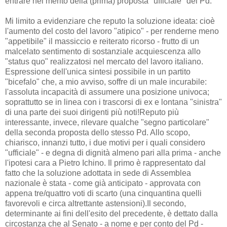
entrare nel merito della (prima) proposta "ufficiale" del Pd.
Mi limito a evidenziare che reputo la soluzione ideata: cioè
l'aumento del costo del lavoro "atipico" - per renderne meno
"appetibile" il massiccio e reiterato ricorso - frutto di un
malcelato sentimento di sostanziale acquiescenza allo
"status quo" realizzatosi nel mercato del lavoro italiano.
Espressione dell'unica sintesi possibile in un partito
"bicefalo" che, a mio avviso, soffre di un male incurabile:
l'assoluta incapacità di assumere una posizione univoca;
soprattutto se in linea con i trascorsi di ex e lontana "sinistra"
di una parte dei suoi dirigenti più noti!Reputo più
interessante, invece, rilevare qualche "segno particolare"
della seconda proposta dello stesso Pd. Allo scopo,
chiarisco, innanzi tutto, i due motivi per i quali considero
"ufficiale" - e degna di dignità almeno pari alla prima - anche
l'ipotesi cara a Pietro Ichino. Il primo è rappresentato dal
fatto che la soluzione adottata in sede di Assemblea
nazionale è stata - come già anticipato - approvata con
appena tre/quattro voti di scarto (una cinquantina quelli
favorevoli e circa altrettante astensioni).Il secondo,
determinante ai fini dell'esito del precedente, è dettato dalla
circostanza che al Senato - a nome e per conto del Pd -