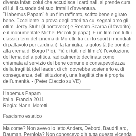
diventa infatti colui che accudisce i cardinali, si prende cura
di lui, il custode dei suoi fratelli d'avventura.
"Habemus Papam" è un film raffinato, scritto bene e girato
bene. Eccellente la prova degli attori tra cui segnaliamo gli
ottimi Jerzy Stuhr (il portavoce) e Renato Scarpa (il favorito)
e il monumentale Michel Piccoli (il papa). È un film con tutti i
classici temi del cinema di Moretti, tra cui lo sport (i mondiali
di pallavolo per cardinali), la famiglia, la golosità (le bombe
alla crema di Borgo Pio). Più di tutti nel film c'è l'evoluzione
del tema della politica, radicalmente declinata come
chiamata al servizio del bene comune e consapevolezza
della fragilità (del leader, di chi dovrebbe sostenerlo e, di
conseguenza, dell'istituzione), una fragilità che è propria
dell'umanità. - (Peter Ciaccio su VE)
________________________________
Habemus Papam
Italia, Francia 2011
Regia: Nanni Moretti
Fascismo estetico
________________________________
Ma come? Non avevo io letto Anders, Debord, Baudrillard,
Bauman, Perniola? Non conoscevo già tutta questa vicenda