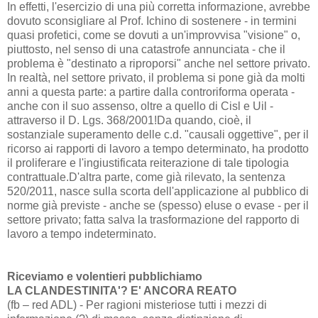
In effetti, l'esercizio di una più corretta informazione, avrebbe
dovuto sconsigliare al Prof. Ichino di sostenere - in termini
quasi profetici, come se dovuti a un'improvvisa "visione" o,
piuttosto, nel senso di una catastrofe annunciata - che il
problema è "destinato a riproporsi" anche nel settore privato.
In realtà, nel settore privato, il problema si pone già da molti
anni a questa parte: a partire dalla controriforma operata -
anche con il suo assenso, oltre a quello di Cisl e Uil -
attraverso il D. Lgs. 368/2001!Da quando, cioè, il
sostanziale superamento delle c.d. "causali oggettive", per il
ricorso ai rapporti di lavoro a tempo determinato, ha prodotto
il proliferare e l'ingiustificata reiterazione di tale tipologia
contrattuale.D'altra parte, come già rilevato, la sentenza
520/2011, nasce sulla scorta dell'applicazione al pubblico di
norme già previste - anche se (spesso) eluse o evase - per il
settore privato; fatta salva la trasformazione del rapporto di
lavoro a tempo indeterminato.
Riceviamo e volentieri pubblichiamo
LA CLANDESTINITA'? E' ANCORA REATO
(fb – red ADL) - Per ragioni misteriose tutti i mezzi di