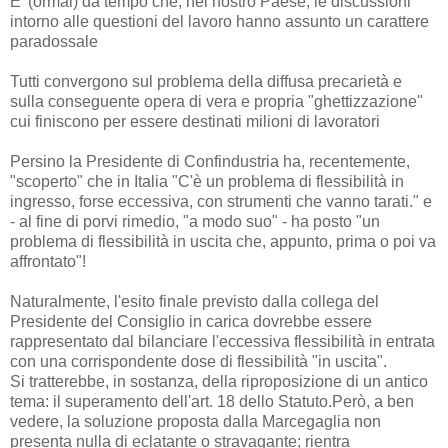
E' (ormai) da tempo che, nel nostro Paese, le discussioni
intorno alle questioni del lavoro hanno assunto un carattere
paradossale
Tutti convergono sul problema della diffusa precarietà e
sulla conseguente opera di vera e propria "ghettizzazione"
cui finiscono per essere destinati milioni di lavoratori
Persino la Presidente di Confindustria ha, recentemente,
"scoperto" che in Italia "C'è un problema di flessibilità in
ingresso, forse eccessiva, con strumenti che vanno tarati." e
- al fine di porvi rimedio, "a modo suo" - ha posto "un
problema di flessibilità in uscita che, appunto, prima o poi va
affrontato"!
Naturalmente, l'esito finale previsto dalla collega del
Presidente del Consiglio in carica dovrebbe essere
rappresentato dal bilanciare l'eccessiva flessibilità in entrata
con una corrispondente dose di flessibilità "in uscita".
Si tratterebbe, in sostanza, della riproposizione di un antico
tema: il superamento dell'art. 18 dello Statuto.Però, a ben
vedere, la soluzione proposta dalla Marcegaglia non
presenta nulla di eclatante o stravagante; rientra