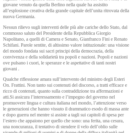
giovane venuto da quella Berlino nella quale ha assistito
all’esplosione creativa della grande capitale dell’unita ritrovata della
nuova Germania.
Nessun rilievo sugli interventi delle più alte cariche dello Stato, dal
commosso saluto del Presidente della Repubblica Giorgio
Napolitano, a quelli di Camera e Senato, Gianfranco Fini e Renato
Schifani. Parole sentite, di altissimo valore istituzionale: una visione
del mondo fondata sui sacri principi della democrazia, della
convivenza e della solidarietà tra popoli e nazioni. Popoli e nazioni
ove pulsano i cuori, le speranze e le aspettative di tanti nostri
giovani .
Qualche riflessione amara sull’intervento del ministro degli Esteri
On. Frattini. Non tanto sui contenuti del discorso, a tratti efficace e
ricco di contenuti, quanto sulla contraddizione tra affermazioni e
atti.Si assicura l’interessamento e l’impegno del governo nel
promuovere lingua e cultura italiana nel mondo, l’attenzione verso
le generazioni che hanno vissuto il drammatico esodo di massa ante
e dopo guerra nel mentre si assiste a tagli sui capitoli di spesa per
l’estero che appaiono per quello che sono: una ferita, una cesura,
una noncuranza, il tentativo di stendere il velo dell’oblio sulle
vicende di milioni di uomini e di donne della diffusa italianità nel