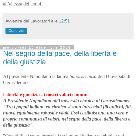
all’altezza dei tempi.
Avvenire dei Lavoratori
alle
12:51
Condividi
mercoledì 10 dicembre 2008
Nel segno della pace, della libertà e
della giustizia
Al presidente Napolitano la laurea
honoris
causa
dell'Università di
Gerusalemme
Libertà e giustizia - i nostri valori comuni
Il Presidente Napolitano all'Università ebraica di Gerusalemme:
"Tra i popoli italiano ed ebraico si sono intrecciati fili antichi, fili
nuovi, egualmente robusti e vitali. Essi costituiscono una vera e
propria comunanza di valori, nel segno della pace, della libertà e
della giustizia".
"Quanti fili si sono intrecciati tra i popoli italiano ed ebraico nel