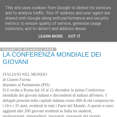
This site uses cookies from Google to deliver its services
L'Avvenire dei lavoratori
and to analyze traffic. Your IP address and user-agent are
shared with Google along with performance and security
metrics to ensure quality of service, generate usage
Cultura
statistics, and to detect and address abuse.
LEARN MORE
GOT IT
▼
lunedì 15 dicembre 2008
LA CONFERENZA MONDIALE DEI
GIOVANI
ITALIANI NEL MONDO
di Gianni Farina
deputato al Parlamento (PD)
Si è svolta a Roma dal 10 al 12 dicembre la prima Conferenza
mondiale dei giovani italiani e discendenti di italiani all'estero. I
delegati presenti nella capitale italiana erano 400 di età compresa tra
i 18 e i 35 anni, residenti in tutti i Paesi del Mondo. A questi si sono
aggiunti altri 200 giovani residenti in Italia tra studenti,
professionisti, imprenditori, lavoratori, esponenti del mondo