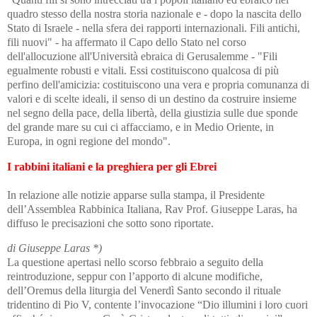
quadro stesso della nostra storia nazionale e - dopo la nascita dello
Stato di Israele - nella sfera dei rapporti internazionali. Fili antichi,
fili nuovi" - ha affermato il Capo dello Stato nel corso
dell'allocuzione all'Università ebraica di Gerusalemme - "Fili
egualmente robusti e vitali. Essi costituiscono qualcosa di più
perfino dell'amicizia: costituiscono una vera e propria comunanza di
valori e di scelte ideali, il senso di un destino da costruire insieme
nel segno della pace, della libertà, della giustizia sulle due sponde
del grande mare su cui ci affacciamo, e in Medio Oriente, in
Europa, in ogni regione del mondo".
I rabbini italiani e la preghiera per gli Ebrei
In relazione alle notizie apparse sulla stampa, il Presidente
dell’Assemblea Rabbinica Italiana, Rav Prof. Giuseppe Laras, ha
diffuso le precisazioni che sotto sono riportate.
di Giuseppe Laras *)
La questione apertasi nello scorso febbraio a seguito della
reintroduzione, seppur con l’apporto di alcune modifiche,
dell’Oremus della liturgia del Venerdì Santo secondo il rituale
tridentino di Pio V, contente l’invocazione “Dio illumini i loro cuori