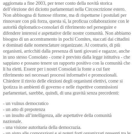
aggiornata a fine 2003, per tener conto della novità storica
dell’elezione dei diciotto parlamentari nella Circoscrizione estero.
Non abbisogna di fumose riforme, ma di rispettarne i postulati per
rinnovare con più forza, questa sì, la proficua collaborazione con le
autorità diplomatico-consolari di riferimento nel perseguire e
difendere interessi e aspettative delle nostre comunità. Non abbiamo
bisogno di un accentramento in pochi Comites, staccati dai cittadini
e dominati dalle nomenclature organizzate. Al contrario, di più
organismi, arricchiti dalla presenza di tanti giovani e ragazze, anche
in uno stesso Consolato - come è previsto dalla legge istitutiva - che
sappiano e possano tenere un rapporto positivo con la comunità che
li ha eletti. Essere per i nostri Consolati la fonte a cui fare
riferimento nei necessari processi informativi e promozionali.
Chiedere il rinvio delle elezioni degli organismi elettivi, come si
ipotizza in ambienti di governo e nelle rispettive commissioni
parlamentari, sarebbe, quindi, di una gravità senza precedenti:
- un vulnus democratico
- un atto di prepotenza
- un insulto all’intelligenza, alle aspettative della comunità
nazionale.
- una visione autoritaria della democrazia.
- un aiuto alle corporazioni e ai poteri forti organizzati presenti tra le