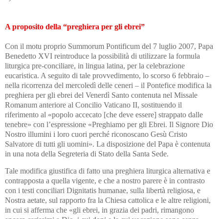
A proposito della “preghiera per gli ebrei”
Con il motu proprio Summorum Pontificum del 7 luglio 2007, Papa
Benedetto XVI reintroduce la possibilità di utilizzare la formula
liturgica pre-conciliare, in lingua latina, per la celebrazione
eucaristica. A seguito di tale provvedimento, lo scorso 6 febbraio –
nella ricorrenza del mercoledì delle ceneri – il Pontefice modifica la
preghiera per gli ebrei del Venerdì Santo contenuta nel Missale
Romanum anteriore al Concilio Vaticano II, sostituendo il
riferimento al «popolo accecato [che deve essere] strappato dalle
tenebre» con l’espressione «Preghiamo per gli Ebrei. Il Signore Dio
Nostro illumini i loro cuori perché riconoscano Gesù Cristo
Salvatore di tutti gli uomini». La disposizione del Papa è contenuta
in una nota della Segreteria di Stato della Santa Sede.
Tale modifica giustifica di fatto una preghiera liturgica alternativa e
contrapposta a quella vigente, e che a nostro parere è in contrasto
con i testi conciliari Dignitatis humanae, sulla libertà religiosa, e
Nostra aetate, sul rapporto fra la Chiesa cattolica e le altre religioni,
in cui si afferma che «gli ebrei, in grazia dei padri, rimangono