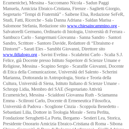
www.chiesaincammino.org
-
Salvatorelli Germano, Ordinario di Istologia, Università di Ferrara -
Sambuco Carlo - Sangermani Giovanna - Sanna Sandro - Santori
Sandro, Scrittore - Santoro Davide, Redattore di “Ebraismo e
Dintorni” - Sarati Eles - Sarubbi Giovanni, Direttore sito
www.ildialogo.org
- Savini Evelina - Scalabrini Carlo - Scalia S.J.
Felice, già Docente presso Istituto Superiore di Scienze Umane e
Religiose, Messina - Scapino Sergio - Scarafile Giovanni, Docente
di Etica della Comunicazione, Università del Salento - Scherini
Marianna, Dottoranda in Antropologia, Storia e Teoria della
Cultura, Università di Siena, Istituto Italiano di Scienze Umane -
Schropp Lidia, Membro del SAE (Segretariato Attività
Ecumeniche), Messina - Scialdoni Giovanna Ruth - Sciamanna
Emma - Scilironi Carlo, Docente di Ermeneutica Filosofica,
Università di Padova - Scoglione Cinzia - Scoppola Benedetto -
Sebastiani Lilia, Dottore in Teologia Morale - Serra Perlita,
Fondazione Serughetti-La Porta, Bergamo - Sestieri Lea, Storica,
Presidente Onorario Amicizia Ebraico-Cristiana di Roma - Sibona