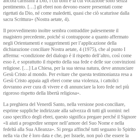
ancora carissimi a Dio, i cui doni e la cui vocazione sono senza
pentimento. […] gli ebrei non devono essere presentati come
rigettati da Dio, né come maledetti, quasi che ciò scaturisse dalla
sacra Scrittura» (Nostra aetate, 4).
Il provvedimento inoltre sembra contraddire palesemente il
magistero precedente, poiché si contrappone a quanto affermato
negli Orientamenti e suggerimenti per l’applicazione della
dichiarazione conciliare Nostra aetate, 4 (1975), che al punto I
afferma: «condizione del dialogo è il rispetto dell’altro, così come
esso è, e soprattutto il rispetto della sua fede e delle sue convinzioni
religiose. […] La Chiesa, per la sua stessa natura, deve annunciare
Gesù Cristo al mondo. Per evitare che questa testimonianza resa a
Gesù Cristo appaia agli ebrei come una violenza, i cattolici
dovranno aver cura di vivere e di annunciare la loro fede nel più
rigoroso rispetto della libertà religiosa».
La preghiera del Venerdì Santo, nella versione post-conciliare,
esprime suppliche indirizzate alla salvezza di tutti gli uomini: nel
caso specifico degli ebrei, questo significa pregare perché il Signore
«li aiuti a progredire sempre nell’amore del Suo Nome e nella
fedeltà alla Sua Alleanza». Si prega affinché tutti seguano lo Spirito
nella via che è loro data e che, per Israele, non può che essere la