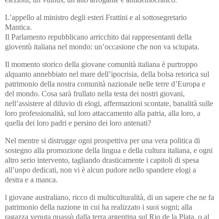
L’appello al ministro degli esteri Frattini e al sottosegretario
Mantica.
Il Parlamento repubblicano arricchito dai rappresentanti della
gioventù italiana nel mondo: un’occasione che non va sciupata.
Il momento storico della giovane comunità italiana è purtroppo
alquanto annebbiato nel mare dell’ipocrisia, della bolsa retorica sul
patrimonio della nostra comunità nazionale nelle terre d’Europa e
del mondo. Cosa sarà frullato nella testa dei nostri giovani,
nell’assistere al diluvio di elogi, affermazioni scontate, banalità sulle
loro professionalità, sul loro attaccamento alla patria, alla loro, a
quella dei loro padri e persino dei loro antenati?
Nel mentre si distrugge ogni prospettiva per una vera politica di
sostegno alla promozione della lingua e della cultura italiana, e ogni
altro serio intervento, tagliando drasticamente i capitoli di spesa
all’uopo dedicati, non vi è alcun pudore nello spandere elogi a
destra e a manca.
l giovane australiano, ricco di multiculturalità, di un sapere che ne fa
patrimonio della nazione in cui ha realizzato i suoi sogni; alla
ragazza venuta quassù dalla terra argentina sul Rio de la Plata, o al