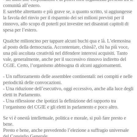
comunità all’estero.
E sarebbe altrettanto e più grave se, a quanto scritto, si aggiungesse
la favola del rinvio per il risparmio dei sei milioni previsti per il
rinnovo, allo scopo di poterli poi investire nei disastrati capitoli di
spesa per l’estero.
Qualche milioncino per tappare alcuni buchi qua e là. L’elemosina
al posto della democrazia. Accontentare, chissà?, chi ha più voce,
una più ascoltata creatività nel difendere interessi acquisiti. Tanto
vale, generalmente, anche per il successivo rinnovo indiretto del
CGIE. Certo, l’organismo abbisogna di alcuni aggiornamenti.
- Un rafforzamento delle assemblee continentali: nei compiti e nelle
periodicità delle convocazioni.
- Una riduzione dell’esecutivo, oggi eccessivo, anche alla luce degli
eletti in Parlamento.
- Una riflessione che ipotizzi la definizione del rapporto tra
l’organismo del CGIE e gli eletti in parlamento e poco altro.
Se vi è onestà intellettuale, politica e morale, si può fare presto e
bene.
Presto e bene, anche prevedendo l’elezione a suffragio universale
del Consiglio Generale.