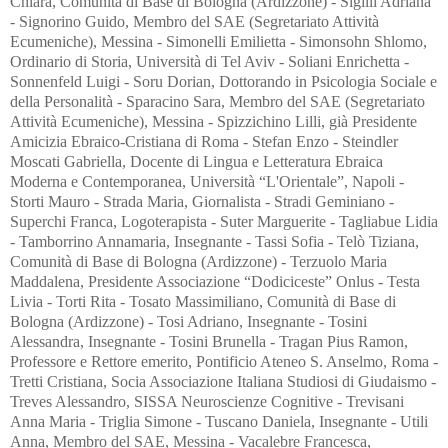
Chiara, Comunità di Base di Bologna (Ardizzone) - Sigilli Adriana
- Signorino Guido, Membro del SAE (Segretariato Attività
Ecumeniche), Messina - Simonelli Emilietta - Simonsohn Shlomo,
Ordinario di Storia, Università di Tel Aviv - Soliani Enrichetta -
Sonnenfeld Luigi - Soru Dorian, Dottorando in Psicologia Sociale e
della Personalità - Sparacino Sara, Membro del SAE (Segretariato
Attività Ecumeniche), Messina - Spizzichino Lilli, già Presidente
Amicizia Ebraico-Cristiana di Roma - Stefan Enzo - Steindler
Moscati Gabriella, Docente di Lingua e Letteratura Ebraica
Moderna e Contemporanea, Università “L'Orientale”, Napoli -
Storti Mauro - Strada Maria, Giornalista - Stradi Geminiano -
Superchi Franca, Logoterapista - Suter Marguerite - Tagliabue Lidia
- Tamborrino Annamaria, Insegnante - Tassi Sofia - Telò Tiziana,
Comunità di Base di Bologna (Ardizzone) - Terzuolo Maria
Maddalena, Presidente Associazione “Dodiciceste” Onlus - Testa
Livia - Torti Rita - Tosato Massimiliano, Comunità di Base di
Bologna (Ardizzone) - Tosi Adriano, Insegnante - Tosini
Alessandra, Insegnante - Tosini Brunella - Tragan Pius Ramon,
Professore e Rettore emerito, Pontificio Ateneo S. Anselmo, Roma -
Tretti Cristiana, Socia Associazione Italiana Studiosi di Giudaismo -
Treves Alessandro, SISSA Neuroscienze Cognitive - Trevisani
Anna Maria - Triglia Simone - Tuscano Daniela, Insegnante - Utili
Anna, Membro del SAE, Messina - Vacalebre Francesca,