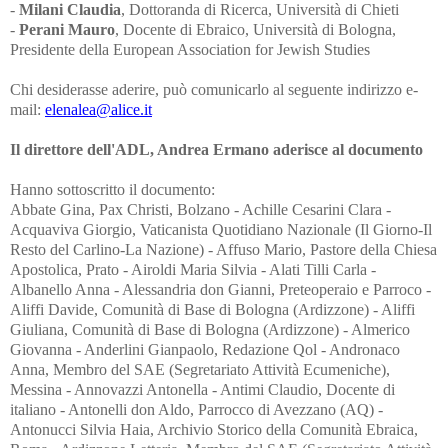
-
Milani Claudia
, Dottoranda di Ricerca, Università di Chieti
-
Perani Mauro
, Docente di Ebraico, Università di Bologna,
Presidente della European Association for Jewish Studies
Chi desiderasse aderire, può comunicarlo al seguente indirizzo e-
mail:
elenalea@alice.it
Il direttore dell'ADL, Andrea Ermano aderisce al documento
Hanno sottoscritto il documento:
Abbate Gina, Pax Christi, Bolzano - Achille Cesarini Clara - Acquaviva Giorgio, Vaticanista Quotidiano Nazionale (Il Giorno-Il Resto del Carlino-La Nazione) - Affuso Mario, Pastore della Chiesa Apostolica, Prato - Airoldi Maria Silvia - Alati Tilli Carla - Albanello Anna - Alessandria don Gianni, Preteoperaio e Parroco - Aliffi Davide, Comunità di Base di Bologna (Ardizzone) - Aliffi Giuliana, Comunità di Base di Bologna (Ardizzone) - Almerico Giovanna - Anderlini Gianpaolo, Redazione Qol - Andronaco Anna, Membro del SAE (Segretariato Attività Ecumeniche), Messina - Annovazzi Antonella - Antimi Claudio, Docente di italiano - Antonelli don Aldo, Parrocco di Avezzano (AQ) - Antonucci Silvia Haia, Archivio Storico della Comunità Ebraica, Roma - Ardizzone Letteria, Membro del SAE (Segretariato Attività Ecumeniche), Messina - Artom Gahed Cornelia - Assenso Filena, Religiosa cattolica, Direttivo Amicizia Ebraico-Cristiana di Roma - Astesani Luca - Augugliaro Alfonso, Membro del SAE (Segretariato Attività Ecumeniche), Messina - Baccarini Marcella, Comunità di Base di Bologna (Ardizzone) - Bachelet Giovanni, Ordinario di Fisica, Università “La Sapienza”, Roma - Baffioni Carmela, Docente di Storia della Filosofia Islamica, Università “L’Orientale”, Napoli - Baffioni Venturi Luciano - Baini Pierpaolo, Membro Commissione Ecumenismo e Dialogo, Diocesi di Lodi - Baldi Johnny Samuele, Archeologo Orientalista - Ballabio Fabio, Segretario Commissione Ecumenismo e Dialogo, Diocesi di Milano - Ballarini Giovanni, Professore emerito, Università di Parma - Balzani Vincenzo, Dipartimento di Chimica “G. Ciamician”, Università di Bologna - Banzato Rossella - Barbati Biondo Gianfranca - Baroncelli Molducci Maria Angela, Presidente Amicizia Ebraico-Cristiana di Romagna - Barone Antonino, Membro del SAE (Segretariato Attività Ecumeniche), Messina - Barone-Restuccia Grazia, Membro del SAE (Segretariato Attività Ecumeniche), Messina - Bartolini Fabia Veronica - Bartolomei Adelina, Psicologa, Amicizia Ebraico-Cristiana, Roma - Basile Domenico - Bassetti Maurizio - Basso Ricci Luisella - Basso Ugo, Docente di Lettere e Redattore di “Notam” e del “Gallo” - Bazec Dario, Docente presso l’Università della Terza Età, Trieste - Bellavite Vittorio, Coordinatore di “Noi siamo Chiesa” - Belloni Claudio, Dottore di Ricerca e Docente di Filosofia - Belloni Massimo - Benazzi Maurizio, Presidente di Ecumenici - Benussi Malesani Luisa - Bernardini Paolo, Docente di Storia, Università dell’Insubria, Como - Bertagnolli Paolo - Bertani Giulio - Bertani Guido - Bertani Maurizio, Bancario - Bertola Giuliana –Membro del SAE (Segretariato Attività Ecumeniche), Ivrea - Bertozzi Nealda - Bianco Francesca, Docente - Biglia Ambrogio - Boccaccini Gabriele, Docente di Storia del Giudaismo Antico e di Cristianesimo delle Origini, University of Michigan, Direttore di “Henoch” - Boccara Elia - Bodrato Aldo, Redattore mensile “Il Foglio” - Boffi Pietro - Boga Alessandra - Bogo suor Maria do Carmo, Missionaria Comboniana a Bogotá, Colombia - Boidi Filippo - Bonaccorsi Aurora - Bonetti Zanda Ornella - Bonometti Gino, Prete operaio - Bontempi Marco, Docente di Sociologia, Università di Firenze - Borelli Paola - Borghesi Mauro - Borghi Ernesto, Docente di Esegesi Biblica, Centro per le Scienze Religiose, Trento - Borghi Franco - Boschi Anna Maria - Bottoli Gisella, Insegnante - Bovi Grazia - Bozzo Maria Pia - Brandi Laura - Brigidini Grazia - Brocca Giuseppina, Graal Italia - Brockhaus Matilde - Brod Franca - Bruno Francesca, Membro del SAE (Segretariato Attività Ecumeniche), Messina - Buiatti Marcello, Ordinario di Genetica, Università di Firenze - Bulgarelli Chiara - Busato Barbaglio Carla - Cacitti Remo, Docente di Letteratura Cristiana antica, Università di Milano - Caffagnini Laura Maria Emma - Caforio Maria Pia - Cairoli Isabella - Caldarella Sergio, Docente e Scrittore - Calgaro Ottorino - Calzetti Sara, Associazione “Terra di Danza” - Camilli Giuseppina, Sociologa, Saggista, Presidente Associazione “Rut e Noemi”, Lodi - Campagnano Bianca Maria - Campana Bepi, Docente di Storia delle Religioni, U.T.E. di Modena - Camplani Alberto, Docenta di Storia del Cristianesimo, Università “La Sapienza”, Roma - Canali Antonio - Cannas Carlamaria - Capelli Piero, Docente di Lingua e Letteratura Ebraica, Università “Ca’ Foscari”, Venezia - Cappellazzi Claudia - Cappellini Roberta, Saggista e socia Associazione Italiana Studiosi di Giudaismo - Capponi Livia - Carabelli Francesca - Carabelli Mario Giovanni, Operatore pastorale, Goiás (GO), Brasile - Casadei Monica, Dottore di ricerca in Storia del Cristianesimo, Università di Padova - Casati don Angelo, Parroco, Milano - Castagnaro Mauro, Redattore “Missione Oggi” - Castelli Franco - Castelli Gloria - Cattaneo Myriam - Cattarossi Mariateresa - Cattini Cristina, Pedagogista, Applicatrice e Formatrice Metodo Feuerstein - Cavallari Maria Luisa, Comunità di Base di Bologna (Ardizzone) - Cavallari Paola, Associazione/Rivista “Esodo”, Bologna - Cavalletti Sofia, Biblista - Cavallone Minny, Redattrice “Tempi di Fraternità” - Cavazzutti Rossi Febe, Predicatrice locale Chiesa metodista - Ceccarelli Giuliana, Dirigente Scolastico - Cecchinato Franca - Cento Francesca, Insegnante di Religione Cattolica - Centonze Marcello, Insegnate di Religione Cattolica - Cerchio Roberto - Ceresa Matteo - Cerrato Rocco, Comunità di Base di Bologna (Ardizzone) - Cerrelli Lidia - Chiambretto Maria Ludovica, Direttivo Amicizia Ebraico-Cristiana di Torino - Chiarini Gemma, Comunità di Base di Bologna (Ardizzone) - Chiassi Mariangela - Chiesa de Tomaso Pablo - Chiesa Rosangela - Chillè Giovanni, Membro del SAE (Segretariato Attività Ecumeniche), Messina - Chiocchetti Marisa, Redazione SeFeR, Studi, Fatti, Ricerche - Chiti Elena - Ciccòlo Franca - Cifatte Angelo - Ciocca Beppe - Cisini Roberto, Sociologo - Ciurcina Nella, Socia di Biblia - Clementi Federica K., Docente di Letteratura Ebraica Moderna, City University of New York, USA - Cocchini Francesca, Docente di Storia del Cristianesimo, Università “La Sapienza”, Roma - Codrignani Giancarla - Coglitore Bongiovanni Rosanna - Colesanti Gemma Teresa, Ricercatrice IBAM-CNR - Collini Paolo - Colombo Irene - Colombo Ivan - Colombo Magini Marialuisa - Conforti Marisa - Conti Irma - Coppola Alba, Docente di Lettere - Corato Alessandra, Medico - Corino Armando, Vescovo Ortodosso, Borghetto S.S. (SV) - Corrao Vincenzo - Corso Roberto Maria, Avvocato del Foro di Milano - Cortese Nicolino - Cortesi Maria Teresa - Costa Kopciowski Clara, Insegnante e Scrittrice - Cova Vittoria - Covati Viola Massimiliana, Presidente dell’Amicizia Ebraico Cristiana dell’Alto Garda - Cremaschi Sergio, Docente di Filosofia Morale, Università del Piemonte Orientale - Cristina Vercellone - Crosina Maria Luisa, Storica, vicepresidente dell’Amicizia Ebraico Cristiana dell’Alto-Garda - Crosti Nicoletta, Biologa e Studiosa di Sacra Scrittura - Culicchi Cristiano - Cunico Gerardo, Docente di Filosofia Teoretica e Filosofia del Dialogo Interreligioso, Università di Genova - D’Acconti Alessandra, Insegnante - D’Amato Valeria - D’Angelo Teresa - Dal Corso Marco, Redazione CEM Mondialità - Dallavalle Sartorelli Angela - Daminelli Luisa - De Alexandris Rita - De Angelis Chiara - De Angelis Marisa - De Angelis Sergio - De Angelisi Ernesto - De Benedetti Maria, Psicologa - De Carli Sergio, Docente di Formazione al Dialogo Interreligioso, Università di Urbino - De Cassai Maria Grazia - De Domenico Giuseppe, Membro del SAE (Segretariato Attività Ecumeniche), Messina - De Dominicis Enrico - De Flumeri Enrichetta - De Giorgi Enrico - De Leo Cinzia - De Martin Roder Giusi - De Monticelli Roberta, Docente di Filosofia della Persona, Università Vita-Salute San Raffaele, Cesano Maderno (Mi) - De Nonno Mario, Docente di Letteratura Latina, Università Roma Tre - De Piero Augusta - De Salvia Luigi, Segretario Generale sezione italiana “Religions for Peace” - De Vita Loredana, Docente e Scrittrice - Degan Cristina, Docente di Filosofia - Degli Adalberti Sergio - Dejana Elisabetta, Ordinario di Patologia Generale, Università di Milano - Del Deo Fulvio - Del Verme Marcello, Docente di Cristianesimo delle Origini e Storia delle Religioni, Università “Federico II”, Napoli - Della Croce Albertina, Docente di Latino e Greco - Demattè Riccarda - Derungs Ursicin G.G., Teologo e Scrittore - Dessy Danila, Membro del SAE (Segretariato Attività Ecumeniche) e Chiesa Valdese, Mantova - Di Leo Anna Maria - Di Leo Pina, Membro del SAE (Segretariato Attività Ecumeniche), Messina - Di Libero Amerigo, Docente di Matematica - Di Sante Carmine, Teologo e Saggista - Dimallio Francesca, Insegnante di Italiano per Stranieri - Dispenza Angela - Dogliotti Angela, M.I.R., Movimento Internazionale della Riconciliazione, Torino - Donarini Adele - Dondossola Lucia - Donghi Vilma - Emiliani Franca, Comunità di Base di Bologna (Ardizzone) - Ermano Andrea, Direttore Edizioni ADL, Zurigo - Faini Gatteschi Ebe, Presidente Associazione “Amici della Facoltà Teologica dell’Italia Settentrionale” - Fait Deborah, Giornalista - Fanzaga Aderina - Farella Maristella - Fasolato Cristina - Federici Maria Teresa, Psicoterapeuta - Ferè Massimo, Pax Christi, Milano - Ferrandi Maria Gabriella - Ferrandi Patrizia Nicoletta - Ferraresi Emma - Ferrari Licia, Avvocato - Ferrari Mariagrazia - Ferrari Matteo, OSB Cam, Colloqui Ebraico-Cristiani di Camaldoli - Ferraris Carlo - Ferri Egle - Ferro Roberto, Psicologo e Psicoterapeuta, Chiesa evangelica valdese di Milano - Finzi Jessica - Fioravanti Silvia - Fiorini don Roberto, Prete operaio e Consulente teologico del SAE (Segretariato Attività Ecumeniche), Mantova - Fischetti Maria Teresa - Floridia Salvatore - Forin Marco, Docente - Forni Alessandra, Medico - Fraietta Agazio - Francese Gaetano - Franciò Carlo, Membro del SAE (Segretariato Attività Ecumeniche), Messina - Frattini Enrico - Frenkel Viviana, Redazione SeFeR, Studi, Fatti, Ricerche - Froggio Fràncica Nicola, In