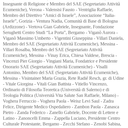
Insegnante di Religione e Membro del SAE (Segretariato Attività
Ecumeniche), Verona - Valensisi Fausto - Ventriglia Raffaele,
Membro del Direttivo “Amici di Israele”, Associazione “Italia-
Israele”, Gorizia - Ventura Nadia, Comunità di Base di Bologna
(Ardizzone) - Vertova Gian Gabriele, Insegnante, Fondazione
Serughetti Centro Studi “La Porta”, Bergamo - Viganò Aurora -
Viganò Massimo Umberto - Vigentini Giuseppina - Villari Daniela,
Membro del SAE (Segretariato Attività Ecumeniche), Messina -
Villari Rosalba, Membro del SAE (Segretariato Attività
Ecumeniche), Messina - Vinay Erica, Chiesa Valdese, Brescia -
Vincenzi Pier Giorgio - Vingiani Maria, Fondatrice e Presidente
Onorario SAE (Segretariato Attività Ecumeniche) - Visalli
Antonino, Membro del SAE (Segretariato Attività Ecumeniche),
Messina - Visintainer Maria Grazia, Rete Radié Resch, gr. di Udine
- Vitale Giorgina - Vitali Gian Battista - Vitiello Vincenzo,
Ordinario di Filosofia Teoretica (Università di Salerno) e di
Teologia Politica (Università Vita Salute San Raffaele, Milano) -
Voghera Ferruccio - Voghera Paola - Weisz Levi Saul - Zadra
Felice, Dirigente Medico Ospedaliero - Zambon Paola - Zanasca
Pietro - Zanda Federico - Zanello Gabriele, Docente di Lettere e
Latino - Zanoncelli Emma - Zappella Luciano, Presidente Centro
Culturale Protestante, Bergamo - Zecchi Stefano - Zenobi Sabina,