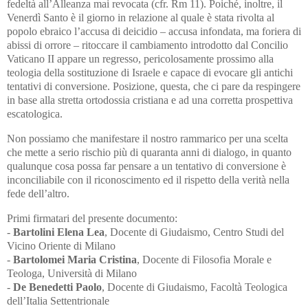
fedeltà all’Alleanza mai revocata (cfr. Rm 11). Poiché, inoltre, il
Venerdì Santo è il giorno in relazione al quale è stata rivolta al
popolo ebraico l’accusa di deicidio – accusa infondata, ma foriera di
abissi di orrore – ritoccare il cambiamento introdotto dal Concilio
Vaticano II appare un regresso, pericolosamente prossimo alla
teologia della sostituzione di Israele e capace di evocare gli antichi
tentativi di conversione. Posizione, questa, che ci pare da respingere
in base alla stretta ortodossia cristiana e ad una corretta prospettiva
escatologica.
Non possiamo che manifestare il nostro rammarico per una scelta
che mette a serio rischio più di quaranta anni di dialogo, in quanto
qualunque cosa possa far pensare a un tentativo di conversione è
inconciliabile con il riconoscimento ed il rispetto della verità nella
fede dell’altro.
Primi firmatari del presente documento:
-
Bartolini Elena Lea
, Docente di Giudaismo, Centro Studi del
Vicino Oriente di Milano
-
Bartolomei Maria Cristina
, Docente di Filosofia Morale e
Teologa, Università di Milano
-
De Benedetti Paolo
, Docente di Giudaismo, Facoltà Teologica
dell’Italia Settentrionale