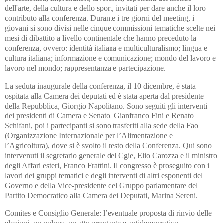
dell'arte, della cultura e dello sport, invitati per dare anche il loro
contributo alla conferenza. Durante i tre giorni del meeting, i
giovani si sono divisi nelle cinque commissioni tematiche scelte nei
mesi di dibattito a livello continentale che hanno preceduto la
conferenza, ovvero: identità italiana e multiculturalismo; lingua e
cultura italiana; informazione e comunicazione; mondo del lavoro e
lavoro nel mondo; rappresentanza e partecipazione.
La seduta inaugurale della conferenza, il 10 dicembre, è stata
ospitata alla Camera dei deputati ed è stata aperta dal presidente
della Repubblica, Giorgio Napolitano. Sono seguiti gli interventi
dei presidenti di Camera e Senato, Gianfranco Fini e Renato
Schifani, poi i partecipanti si sono trasferiti alla sede della Fao
(Organizzazione Internazionale per l’Alimentazione e
l’Agricoltura), dove si è svolto il resto della Conferenza. Qui sono
intervenuti il segretario generale del Cgie, Elio Carozza e il ministro
degli Affari esteri, Franco Frattini. Il congresso è proseguito con i
lavori dei gruppi tematici e degli interventi di altri esponenti del
Governo e della Vice-presidente del Gruppo parlamentare del
Partito Democratico alla Camera dei Deputati, Marina Sereni.
Comites e Consiglio Generale: l’eventuale proposta di rinvio delle
elezioni, un vulnus, un atto arrogante e antidemocratico.