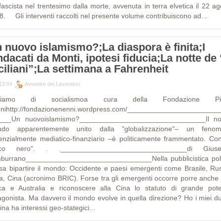
fascista nel trentesimo dalla morte, avvenuta in terra elvetica il 22 a
8. Gli interventi raccolti nel presente volume contribuiscono ad...
 nuovo islamismo?;La diaspora è finita;I
ndacati da Monti, ipotesi fiducia;La notte de 
ciliani”;La settimana a Fahrenheit
13:04
Avvenire dei Lavoratori
rliamo di socialismoa cura della Fondazione Pie
nihttp://fondazionenenni.wordpress.com/_______________________
___Un nuovoislamismo?________________________________Il no
do apparentemente unito dalla "globalizzazione"– un feno
enzialmente mediatico-finanziario –è politicamente frammentato. Co
uco nero". . .________________________________di Giuse
burrano________________________________Nella pubblicistica poli
usa bipartire il mondo: Occidente e paesi emergenti come Brasile, Rus
ia, Cina (acronimo BRIC). Forse tra gli emergenti occorre porre anche
ica e Australia e riconoscere alla Cina lo statuto di grande pot
agonista. Ma davvero il mondo evolve in quella direzione? Ho i miei du
ina ha interessi geo-stategici...