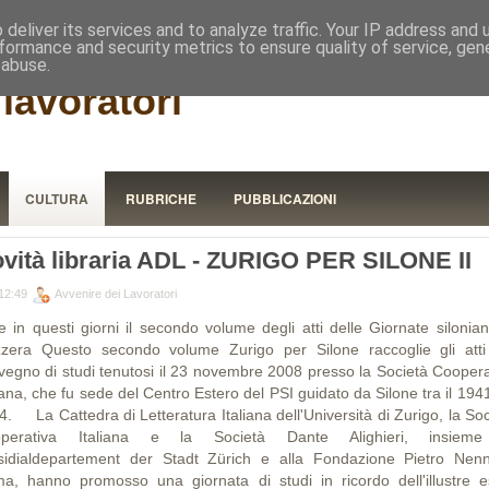
RISTORA
deliver its services and to analyze traffic. Your IP address and
formance and security metrics to ensure quality of service, ge
 abuse.
lavoratori
CULTURA
RUBRICHE
PUBBLICAZIONI
vità libraria ADL - ZURIGO PER SILONE II
12:49
Avvenire dei Lavoratori
e in questi giorni il secondo volume degli atti delle Giornate silonian
zzera Questo secondo volume Zurigo per Silone raccoglie gli atti
vegno di studi tenutosi il 23 novembre 2008 presso la Società Coopera
iana, che fu sede del Centro Estero del PSI guidato da Silone tra il 1941
4. La Cattedra di Letteratura Italiana dell'Università di Zurigo, la Soc
perativa Italiana e la Società Dante Alighieri, insiem
sidialdepartement der Stadt Zürich e alla Fondazione Pietro Nenn
a, hanno promosso una giornata di studi in ricordo dell'illustre e