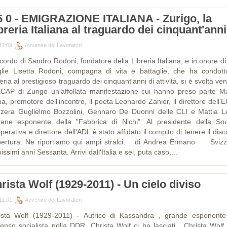
5 0 - EMIGRAZIONE ITALIANA - Zurigo, la
breria Italiana al traguardo dei cinquant'anni
11:09
Avvenire dei Lavoratori
icordo di Sandro Rodoni, fondatore della Libreria Italiana, e in onore d
lie Lisetta Rodoni, compagna di vita e battaglie, che ha condott
eria al prestigioso traguardo dei cinquant'anni di attività, si è svolta ve
'ECAP di Zurigo un'affollata manifestazione cui hanno preso parte M
a, promotore dell'incontro, il poeta Leonardo Zanier, il direttore dell'
zzera Guglielmo Bozzolini, Gennaro De Duonni delle CLI e Mattia L
vane esponente della "Fabbrica di Nichi". Al presidente della Soc
erativa e direttore dell'ADL è stato affidato il compito di tenere il dis
pertura. Ne riportiamo qui ampi stralci. di Andrea Ermano Svizz
issimi anni Sessanta. Arrivi dall'Italia e sei, puta caso,...
rista Wolf (1929-2011) - Un cielo diviso
11:01
Avvenire dei Lavoratori
ista Wolf (1929-2011) - Autrice di Kassandra , grande esponente
senso socialista nella DDR, Christa Wolf ci ha lasciati. Christa Wolf 