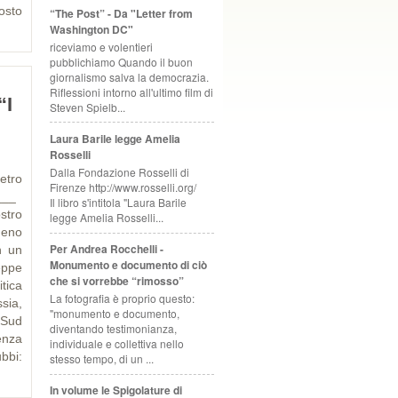
gosto
“The Post” - Da "Letter from
Washington DC"
riceviamo e volentieri
pubblichiamo Quando il buon
giornalismo salva la democrazia.
Riflessioni intorno all'ultimo film di
“I
Steven Spielb...
Laura Barile legge Amelia
Rosselli
Dalla Fondazione Rosselli di
tro
Firenze http://www.rosselli.org/
___
Il libro s'intitola "Laura Barile
stro
legge Amelia Rosselli...
meno
Per Andrea Rocchelli -
n un
Monumento e documento di ciò
ppe
che si vorrebbe “rimosso”
tica
La fotografia è proprio questo:
sia,
"monumento e documento,
 Sud
diventando testimonianza,
enza
individuale e collettiva nello
bbi:
stesso tempo, di un ...
In volume le Spigolature di