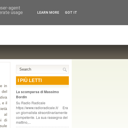
NTE COOPERATIVO, ZURIGO
 user-agent
nerate usage
LEARN MORE
GOT IT
I PIÙ LETTI
e in
 del
La scomparsa di Massimo
Bordin
tiva
Su Radio Radicale
 e il
https://www.radioradicale.it/ Era
ietà
un giornalista straordinariamente
e al
competente. La sua rassegna del
i di
mattino,...
sule