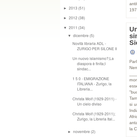
anti
2013
(51)
►
197
2012
(38)
►
2011
(34)
Un
▼
si
dicembre
(5)
▼
Si
Novità libraria ADL -
ZURIGO PER SILONE II
Un nuovo islamismo?;La
Pa
diaspora è finita;I
Nen
sindac...
___
1 5 0 - EMIGRAZIONE
mon
ITALIANA - Zurigo, la
ess
Libreria...
"b
Tam
Christa Wolf (1929-2011) -
Un cielo diviso
si 
Ind
Christa Wolf (1929-2011);
Afr
Zurigo, la Libreria Ital...
ant
la C
novembre
(2)
►