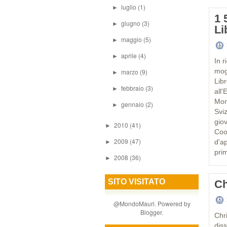
luglio
(1)
►
1 
giugno
(3)
►
Li
maggio
(5)
►
aprile
(4)
►
In r
mog
marzo
(9)
►
Libr
febbraio
(3)
►
all
Mon
gennaio
(2)
►
Svi
gio
2010
(41)
►
Coop
2009
(47)
d'a
►
prim
2008
(36)
►
SITO VISITATO
Ch
@MondoMauri. Powered by
Blogger
.
Chr
dis