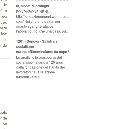
, lo
Io, nipote di profughi
29 a
FONDAZIONE NENNI
http://fondazionenenni.wordpress.
veva
com/ Noi che una patria, per
yer,
quanto sgangherata, ce
pere
l’abbiamo; noi che una casa, pu...
 Uwe
sco-
120° - Genova - Sinistra e
– da
socialismo
europeoRicominciamo da capo?
Le analisi e le prospettive del
socialismo italiano a 120 anni
dalla fondazione del Partito dei
lavoratori nella relazione
introduttiva al c...
ielo
ande
i ha