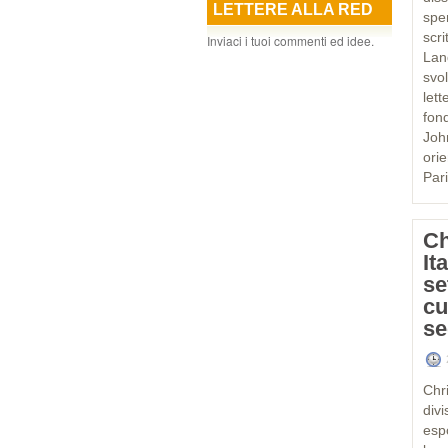
LETTERE ALLA RED
spe
scr
Inviaci i tuoi commenti ed idee.
Lan
svo
let
fon
Joh
ori
Pari
Ch
It
se
cu
se
Chr
div
esp