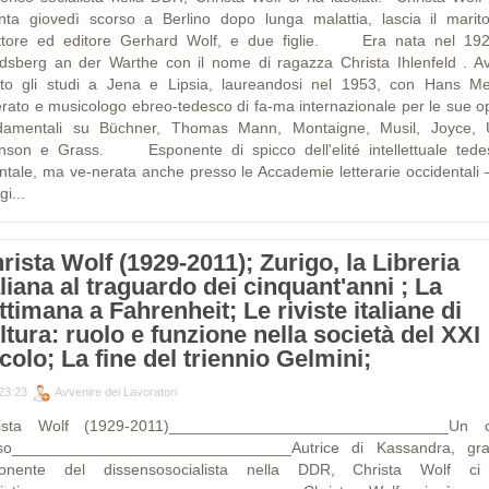
nta giovedì scorso a Berlino dopo lunga malattia, lascia il marito
ittore ed editore Gerhard Wolf, e due figlie. Era nata nel 19
dsberg an der Warthe con il nome di ragazza Christa Ihlenfeld . A
lto gli studi a Jena e Lipsia, laureandosi nel 1953, con Hans Me
terato e musicologo ebreo-tedesco di fa-ma internazionale per le sue o
damentali su Büchner, Thomas Mann, Montaigne, Musil, Joyce,
nson e Grass. Esponente di spicco dell'elité intellettuale tede
entale, ma ve-nerata anche presso le Accademie letterarie occidentali 
gi...
rista Wolf (1929-2011); Zurigo, la Libreria
aliana al traguardo dei cinquant'anni ; La
ttimana a Fahrenheit; Le riviste italiane di
ltura: ruolo e funzione nella società del XXI
colo; La fine del triennio Gelmini;
23:23
Avvenire dei Lavoratori
ista Wolf (1929-2011)________________________________Un c
iso________________________________Autrice di Kassandra, gr
onente del dissensosocialista nella DDR, Christa Wolf c