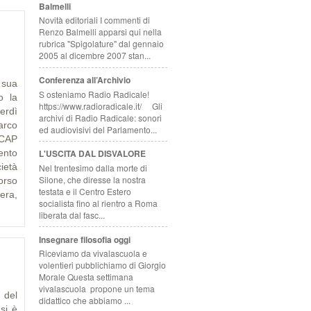
Balmelli
Novità editoriali I commenti di
Renzo Balmelli apparsi qui nella
rubrica "Spigolature" dal gennaio
2005 al dicembre 2007 stan...
Conferenza all’Archivio
i sua
S osteniamo Radio Radicale!
o la
https://www.radioradicale.it/ Gli
nerdì
archivi di Radio Radicale: sonori
arco
ed audiovisivi del Parlamento...
ECAP
ento
L'USCITA DAL DISVALORE
ietà
Nel trentesimo dalla morte di
Silone, che diresse la nostra
corso
testata e il Centro Estero
era,
socialista fino al rientro a Roma
liberata dal fasc...
Insegnare filosofia oggi
Riceviamo da vivalascuola e
volentieri pubblichiamo di Giorgio
Morale Questa settimana
vivalascuola propone un tema
 del
didattico che abbiamo ...
si è