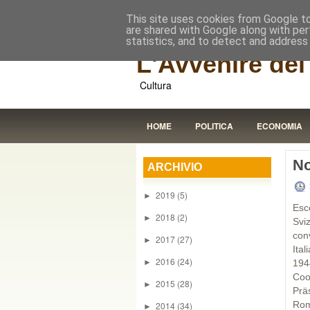
This site uses cookies from Google to 
are shared with Google along with per
statistics, and to detect and address
L'Avvenire dei 
Cultura
HOME
POLITICA
ECONOMIA
No
ARCHIVIO
2019
(5)
►
Esc
2018
(2)
►
Svi
con
2017
(27)
►
Ital
2016
(24)
►
194
Coo
2015
(28)
►
Prä
Rom
2014
(34)
►