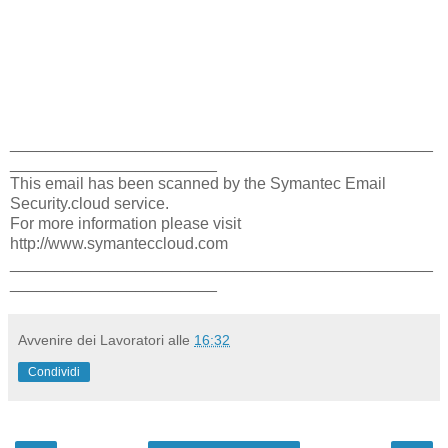
_______________________________________________
_______________________
This email has been scanned by the Symantec Email
Security.cloud service.
For more information please visit
http://www.symanteccloud.com
_______________________________________________
_______________________
Avvenire dei Lavoratori
alle
16:32
Condividi