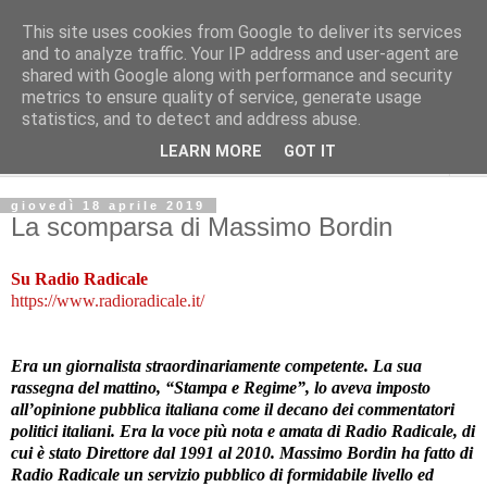
This site uses cookies from Google to deliver its services
L'Avvenire dei lavoratori
and to analyze traffic. Your IP address and user-agent are
shared with Google along with performance and security
metrics to ensure quality of service, generate usage
Cultura
statistics, and to detect and address abuse.
LEARN MORE
GOT IT
▼
giovedì 18 aprile 2019
La scomparsa di Massimo Bordin
Su Radio Radicale
https://www.radioradicale.it/
Era un giornalista straordinariamente competente. La sua
rassegna del mattino, “Stampa e Regime”, lo aveva imposto
all’opinione pubblica italiana come il decano dei commentatori
politici italiani. Era la voce più nota e amata di Radio Radicale, di
cui è stato Direttore dal 1991 al 2010. Massimo Bordin ha fatto di
Radio Radicale un servizio pubblico di formidabile livello ed