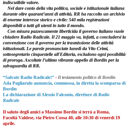
indiscutibile valore.
Nel dare conto della vita politica, sociale e istituzionale italiana
durante oltre quarant’anni di attività, RR ha raccolto un archivio
di enorme interesse storico e civile: 540 mila registrazioni
disponibili a tutti gli utenti in tutto il mondo.
Con misura pazzescamente liberticida il governo italiano vuole
chiudere Radio Radicale. Il 21 maggio va, infatti, a concludersi la
convenzione con il governo per la trasmissione delle attività
istituzionali. Le parole pronunciate lunedì da Vito Crimi,
sottosegretario cinquestelle all'Editoria, escludono ogni possibilità
di proroga. Ascoltate l’ultimo vibrante appello di Bordin per la
salvaguardia di RR.
“Salvate Radio Radicale!”
-
Il testamento politico di Bordin
Ada Pagliarulo a
nnuncia
, commossa, in diretta
la scomparsa di
Bordin
La dichiarazione di A
lessio Falconio, direttore di
Radio
Radicale
Il saluto degli amici a Massimo Bordin si terrà a Roma,
Facoltà Valdese, via Pietro Cossa 40, alle 10:30 di venerdì 19
aprile.