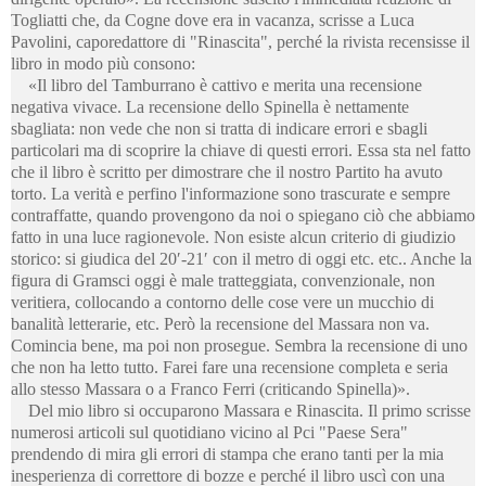
Togliatti che, da Cogne dove era in vacanza, scrisse a Luca
Pavolini, caporedattore di "Rinascita", perché la rivista recensisse il
libro in modo più consono:
«Il libro del Tamburrano è cattivo e merita una recensione
negativa vivace. La recensione dello Spinella è nettamente
sbagliata: non vede che non si tratta di indicare errori e sbagli
particolari ma di scoprire la chiave di questi errori. Essa sta nel fatto
che il libro è scritto per dimostrare che il nostro Partito ha avuto
torto. La verità e perfino l'informazione sono trascurate e sempre
contraffatte, quando provengono da noi o spiegano ciò che abbiamo
fatto in una luce ragionevole. Non esiste alcun criterio di giudizio
storico: si giudica del 20′-21′ con il metro di oggi etc. etc.. Anche la
figura di Gramsci oggi è male tratteggiata, convenzionale, non
veritiera, collocando a contorno delle cose vere un mucchio di
banalità letterarie, etc. Però la recensione del Massara non va.
Comincia bene, ma poi non prosegue. Sembra la recensione di uno
che non ha letto tutto. Farei fare una recensione completa e seria
allo stesso Massara o a Franco Ferri (criticando Spinella)».
Del mio libro si occuparono Massara e Rinascita. Il primo scrisse
numerosi articoli sul quotidiano vicino al Pci "Paese Sera"
prendendo di mira gli errori di stampa che erano tanti per la mia
inesperienza di correttore di bozze e perché il libro uscì con una