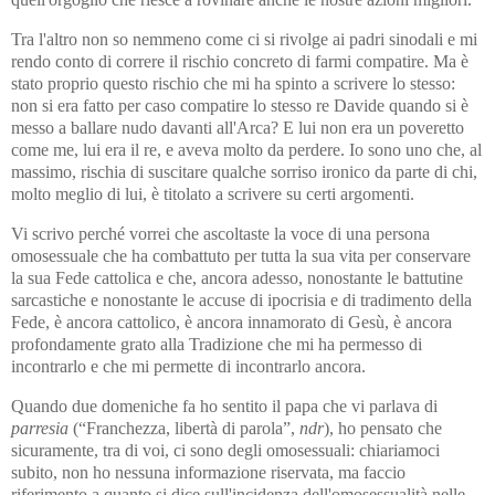
Tra l'altro non so nemmeno come ci si rivolge ai padri sinodali e mi
rendo conto di correre il rischio concreto di farmi compatire. Ma è
stato proprio questo rischio che mi ha spinto a scrivere lo stesso:
non si era fatto per caso compatire lo stesso re Davide quando si è
messo a ballare nudo davanti all'Arca? E lui non era un poveretto
come me, lui era il re, e aveva molto da perdere. Io sono uno che, al
massimo, rischia di suscitare qualche sorriso ironico da parte di chi,
molto meglio di lui, è titolato a scrivere su certi argomenti.
Vi scrivo perché vorrei che ascoltaste la voce di una persona
omosessuale che ha combattuto per tutta la sua vita per conservare
la sua Fede cattolica e che, ancora adesso, nonostante le battutine
sarcastiche e nonostante le accuse di ipocrisia e di tradimento della
Fede, è ancora cattolico, è ancora innamorato di Gesù, è ancora
profondamente grato alla Tradizione che mi ha permesso di
incontrarlo e che mi permette di incontrarlo ancora.
Quando due domeniche fa ho sentito il papa che vi parlava di
parresia
(“Franchezza, libertà di parola”,
ndr
), ho pensato che
sicuramente, tra di voi, ci sono degli omosessuali: chiariamoci
subito, non ho nessuna informazione riservata, ma faccio
riferimento a quanto si dice sull'incidenza dell'omosessualità nelle