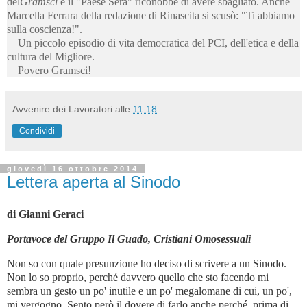
del
Gramsci
e il "Paese Sera" riconobbe di avere sbagliato. Anche
Marcella Ferrara della redazione di Rinascita si scusò: "Ti abbiamo
sulla coscienza!".
Un piccolo episodio di vita democratica del PCI, dell'etica e della
cultura del Migliore.
Povero Gramsci!
Avvenire dei Lavoratori
alle
11:18
Condividi
giovedì 16 ottobre 2014
Lettera aperta al Sinodo
di Gianni Geraci
Portavoce del Gruppo Il Guado, Cristiani Omosessuali
Non so con quale presunzione ho deciso di scrivere a un Sinodo.
Non lo so proprio, perché davvero quello che sto facendo mi
sembra un gesto un po' inutile e un po' megalomane di cui, un po',
mi vergogno. Sento però il dovere di farlo anche perché, prima di