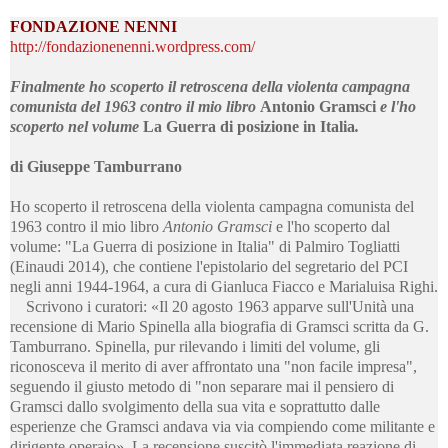
FONDAZIONE NENNI
http://fondazionenenni.wordpress.com/
Finalmente ho scoperto il retroscena della violenta campagna
comunista del 1963 contro il mio libro
Antonio Gramsci
e l'ho
scoperto nel volume
La Guerra di posizione in Italia
.
di
Giuseppe Tamburrano
Ho scoperto il retroscena della violenta campagna comunista del
1963 contro il mio libro
Antonio Gramsci
e l'ho scoperto dal
volume: "La Guerra di posizione in Italia" di Palmiro Togliatti
(Einaudi 2014), che contiene l'epistolario del segretario del PCI
negli anni 1944-1964, a cura di Gianluca Fiacco e Marialuisa Righi.
Scrivono i curatori: «Il 20 agosto 1963 apparve sull'Unità una
recensione di Mario Spinella alla biografia di Gramsci scritta da G.
Tamburrano. Spinella, pur rilevando i limiti del volume, gli
riconosceva il merito di aver affrontato una "non facile impresa",
seguendo il giusto metodo di "non separare mai il pensiero di
Gramsci dallo svolgimento della sua vita e soprattutto dalle
esperienze che Gramsci andava via via compiendo come militante e
dirigente operaio». La recensione suscitò l'immediata reazione di