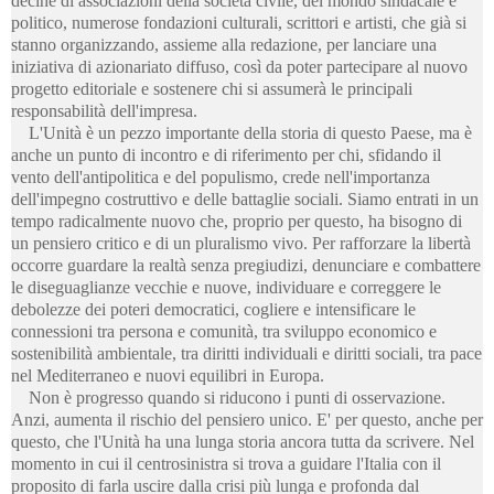
decine di associazioni della società civile, del mondo sindacale e
politico, numerose fondazioni culturali, scrittori e artisti, che già si
stanno organizzando, assieme alla redazione, per lanciare una
iniziativa di azionariato diffuso, così da poter partecipare al nuovo
progetto editoriale e sostenere chi si assumerà le principali
responsabilità dell'impresa.
L'Unità è un pezzo importante della storia di questo Paese, ma è
anche un punto di incontro e di riferimento per chi, sfidando il
vento dell'antipolitica e del populismo, crede nell'importanza
dell'impegno costruttivo e delle battaglie sociali. Siamo entrati in un
tempo radicalmente nuovo che, proprio per questo, ha bisogno di
un pensiero critico e di un pluralismo vivo. Per rafforzare la libertà
occorre guardare la realtà senza pregiudizi, denunciare e combattere
le diseguaglianze vecchie e nuove, individuare e correggere le
debolezze dei poteri democratici, cogliere e intensificare le
connessioni tra persona e comunità, tra sviluppo economico e
sostenibilità ambientale, tra diritti individuali e diritti sociali, tra pace
nel Mediterraneo e nuovi equilibri in Europa.
Non è progresso quando si riducono i punti di osservazione.
Anzi, aumenta il rischio del pensiero unico. E' per questo, anche per
questo, che l'Unità ha una lunga storia ancora tutta da scrivere. Nel
momento in cui il centrosinistra si trova a guidare l'Italia con il
proposito di farla uscire dalla crisi più lunga e profonda dal