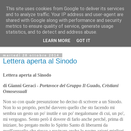
This site uses cookies from Google to deliver its services
L'Avvenire dei lavoratori
and to analyze traffic. Your IP address and user-agent are
shared with Google along with performance and security
metrics to ensure quality of service, generate usage
Cultura
statistics, and to detect and address abuse.
LEARN MORE
GOT IT
▼
martedì 28 ottobre 2014
Lettera aperta al Sinodo
Lettera aperta al Sinodo
di Gianni Geraci -
Portavoce del Gruppo Il Guado, Cristiani
Omosessuali
Non so con quale presunzione ho deciso di scrivere a un Sinodo.
Non lo so proprio, perché davvero quello che sto facendo mi
sembra un gesto un po' inutile e un po' megalomane di cui, un po',
mi vergogno. Sento però il dovere di farlo anche perché, prima di
iniziare, ho pregato molto lo Spirito Santo di liberarmi da
quell'orgoglio che riesce a rovinare anche le nostre azioni migliori.