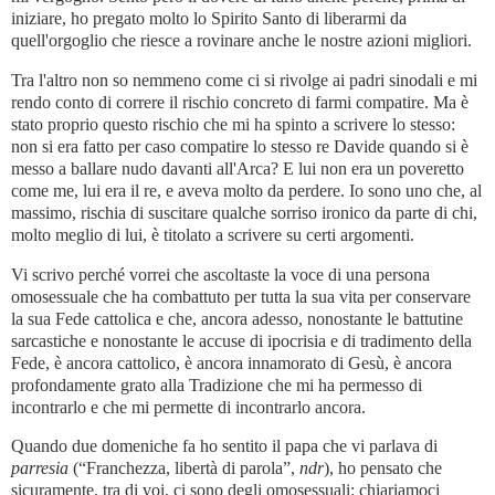
iniziare, ho pregato molto lo Spirito Santo di liberarmi da
quell'orgoglio che riesce a rovinare anche le nostre azioni migliori.
Tra l'altro non so nemmeno come ci si rivolge ai padri sinodali e mi
rendo conto di correre il rischio concreto di farmi compatire. Ma è
stato proprio questo rischio che mi ha spinto a scrivere lo stesso:
non si era fatto per caso compatire lo stesso re Davide quando si è
messo a ballare nudo davanti all'Arca? E lui non era un poveretto
come me, lui era il re, e aveva molto da perdere. Io sono uno che, al
massimo, rischia di suscitare qualche sorriso ironico da parte di chi,
molto meglio di lui, è titolato a scrivere su certi argomenti.
Vi scrivo perché vorrei che ascoltaste la voce di una persona
omosessuale che ha combattuto per tutta la sua vita per conservare
la sua Fede cattolica e che, ancora adesso, nonostante le battutine
sarcastiche e nonostante le accuse di ipocrisia e di tradimento della
Fede, è ancora cattolico, è ancora innamorato di Gesù, è ancora
profondamente grato alla Tradizione che mi ha permesso di
incontrarlo e che mi permette di incontrarlo ancora.
Quando due domeniche fa ho sentito il papa che vi parlava di
parresia
(“Franchezza, libertà di parola”,
ndr
), ho pensato che
sicuramente, tra di voi, ci sono degli omosessuali: chiariamoci