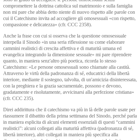
compromettere la dottrina cattolica sul matrimonio e sulla famiglia
non mi pare che abbia detto niente di nuovo rispetto alle parole con
cui il Catechismo invita ad accogliere gli omosessuali «con rispetto,
compassione e delicatezza» (cfr. CCC 2358).
Anche la frase con cui si osserva che la questione omosessuale
interpella il Sinodo «in una seria riflessione su come elaborare
cammini realistici di crescita affettiva e di maturità umana ed
evangelica integrando la dimensione sessuale» mi pare riprendere
quanto, in maniera senz'altro più poetica, ricorda lo stesso
Catechismo: «Le persone omosessuali sono chiamate alla castità.
Attraverso le virtù della padronanza di sé, educatrici della libertà
interiore, mediante il sostegno, talvolta, di un'amicizia disinteressata,
con la preghiera e la grazia sacramentale, possono e devono,
gradatamente e risolutamente, avvicinarsi alla perfezione cristiana»
(cfr. CCC 235).
Direi addirittura che il catechismo va più in là delle parole usate per
riassumere il dibattito della prima settimana del Sinodo, perché parla
in maniera esplicita di alcuni elementi essenziali di questi “cammini
realistici”: alcuni collegati alla maturità affettiva (padronanza di sé,
libertà interiore), altri collegati in maniera più specifica alla