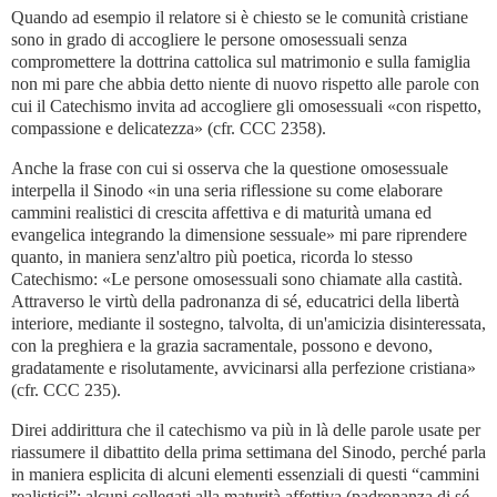
Quando ad esempio il relatore si è chiesto se le comunità cristiane
sono in grado di accogliere le persone omosessuali senza
compromettere la dottrina cattolica sul matrimonio e sulla famiglia
non mi pare che abbia detto niente di nuovo rispetto alle parole con
cui il Catechismo invita ad accogliere gli omosessuali «con rispetto,
compassione e delicatezza» (cfr. CCC 2358).
Anche la frase con cui si osserva che la questione omosessuale
interpella il Sinodo «in una seria riflessione su come elaborare
cammini realistici di crescita affettiva e di maturità umana ed
evangelica integrando la dimensione sessuale» mi pare riprendere
quanto, in maniera senz'altro più poetica, ricorda lo stesso
Catechismo: «Le persone omosessuali sono chiamate alla castità.
Attraverso le virtù della padronanza di sé, educatrici della libertà
interiore, mediante il sostegno, talvolta, di un'amicizia disinteressata,
con la preghiera e la grazia sacramentale, possono e devono,
gradatamente e risolutamente, avvicinarsi alla perfezione cristiana»
(cfr. CCC 235).
Direi addirittura che il catechismo va più in là delle parole usate per
riassumere il dibattito della prima settimana del Sinodo, perché parla
in maniera esplicita di alcuni elementi essenziali di questi “cammini
realistici”: alcuni collegati alla maturità affettiva (padronanza di sé,