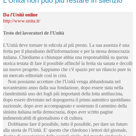
L’Unità non può più restare in silenzio
Da
l'Unità
online
http://www.unita.it/
Testo dei l
avoratori de l'Unità
L'Unità deve tornare in edicola al più presto. La sua assenza è una
ferita per il pluralismo dell'informazione e per la stessa democrazia
italiana. Chiediamo a chiunque abbia una responsabilità su questa
storica testata di fare il possibile affinché la ferita sia sanata e decolli
un nuovo progetto. Sappiamo che c'è spazio per un rilancio pure in
un mercato editoriale così in crisi.
Non possiamo accettare che l'Unità venga abbandonata nel
novantesimo anno dalla sua fondazione, dopo essere stata nella
clandestinità uno dei fogli più importanti della lotta antifascista,
dopo essere diventato nel dopoguerra il primo autentico quotidiano
nazionale, dopo aver accompagnato e sostenuto il cammino della
sinistra italiana nella democrazia, dopo aver scritto pagine
indimenticabili di giornalismo e di cultura.
Dobbiamo fare il possibile, tutto il possibile, per dare un futuro
alla storia de l'Unità. E' questo che chiedono i lettori del giornale,