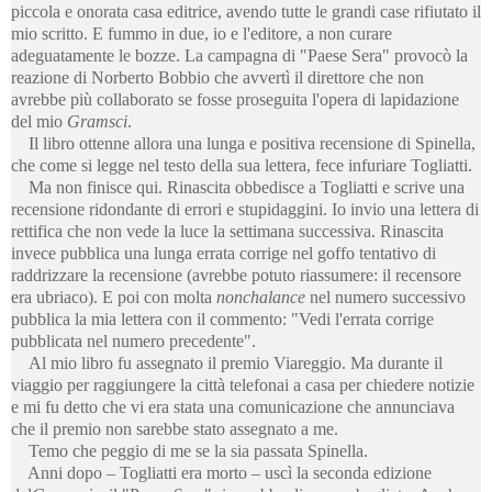
piccola e onorata casa editrice, avendo tutte le grandi case rifiutato il
mio scritto. E fummo in due, io e l'editore, a non curare
adeguatamente le bozze. La campagna di "Paese Sera" provocò la
reazione di Norberto Bobbio che avvertì il direttore che non
avrebbe più collaborato se fosse proseguita l'opera di lapidazione
del mio
Gramsci
.
Il libro ottenne allora una lunga e positiva recensione di Spinella,
che come si legge nel testo della sua lettera, fece infuriare Togliatti.
Ma non finisce qui. Rinascita obbedisce a Togliatti e scrive una
recensione ridondante di errori e stupidaggini. Io invio una lettera di
rettifica che non vede la luce la settimana successiva. Rinascita
invece pubblica una lunga errata corrige nel goffo tentativo di
raddrizzare la recensione (avrebbe potuto riassumere: il recensore
era ubriaco). E poi con molta
nonchalance
nel numero successivo
pubblica la mia lettera con il commento: "Vedi l'errata corrige
pubblicata nel numero precedente".
Al mio libro fu assegnato il premio Viareggio. Ma durante il
viaggio per raggiungere la città telefonai a casa per chiedere notizie
e mi fu detto che vi era stata una comunicazione che annunciava
che il premio non sarebbe stato assegnato a me.
Temo che peggio di me se la sia passata Spinella.
Anni dopo – Togliatti era morto – uscì la seconda edizione