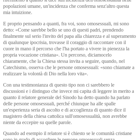
popolazioni umane, un'incidenza che conferma senz'altro questa
mia intuizione.
E proprio pensando a quanti, fra voi, sono omosessuali, mi sono
detto: «Come sarebbe bello se uno di questi padri, prendendo
finalmente sul serio l'invito del papa alla chiarezza e al superamento
di qualunque ipocrisia, trovasse il coraggio di raccontare con il
cuore in mano il percorso che l'ha portato a vivere in pienezza la
propria vocazione cristiana». Un percorso, diciamocelo
chiaramente, che la Chiesa stessa invita a seguire, quando, nel
Catechismo, osserva che le persone omosessuali: «sono chiamate a
realizzare la volontà di Dio nella loro vita».
Con una testimonianza di questo tipo non ci sarebbero le
discussioni e i distinguo che invece mi capita di leggere in merito a
quanto il relatore generale del Sinodo ha detto quando ha parlato
delle persone omosessuali, perché chiunque ha alle spalle
un'esperienza seria di ascolto e di accoglienza di quanto dice il
magistero della chiesa cattolica sull'omosessualità, non avrebbe
niente da eccepire su quelle parole.
Quando ad esempio il relatore si è chiesto se le comunità cristiane
sono in grado di accogliere le persone omosessuali senza