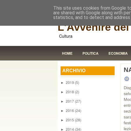
This site uses cookies from Google to 
are shared with Google along with per
statistics, and to detect and address
L'Avvenire dei 
Cultura
HOME
POLITICA
ECONOMIA
N
ARCHIVIO
2019
(5)
►
Dis
2018
(2)
►
sel
Mod
2017
(27)
►
entr
2016
(24)
►
sez
sara
2015
(28)
►
fes
lez
2014
(34)
►