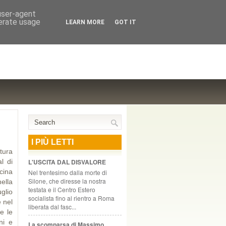
NTE COOPERATIVO, ZURIGO
 user-agent
nerate usage
LEARN MORE
GOT IT
I PIÙ LETTI
tura
l di
L'USCITA DAL DISVALORE
cina
Nel trentesimo dalla morte di
Silone, che diresse la nostra
nella
testata e il Centro Estero
glio
socialista fino al rientro a Roma
e nel
liberata dal fasc...
e le
ni e
La scomparsa di Massimo