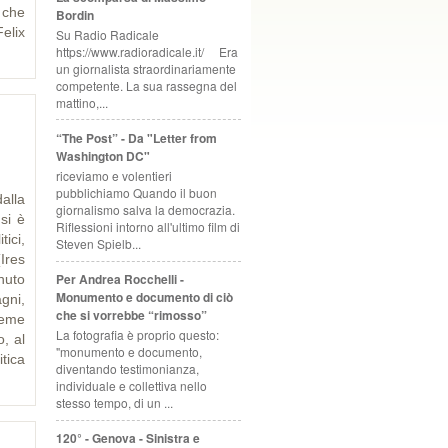
 che
Bordin
elix
Su Radio Radicale
https://www.radioradicale.it/ Era
un giornalista straordinariamente
competente. La sua rassegna del
mattino,...
“The Post” - Da "Letter from
Washington DC"
riceviamo e volentieri
pubblichiamo Quando il buon
alla
giornalismo salva la democrazia.
si è
Riflessioni intorno all'ultimo film di
ici,
Steven Spielb...
(Ires
Per Andrea Rocchelli -
enuto
Monumento e documento di ciò
gni,
che si vorrebbe “rimosso”
ieme
La fotografia è proprio questo:
, al
"monumento e documento,
itica
diventando testimonianza,
individuale e collettiva nello
stesso tempo, di un ...
120° - Genova - Sinistra e