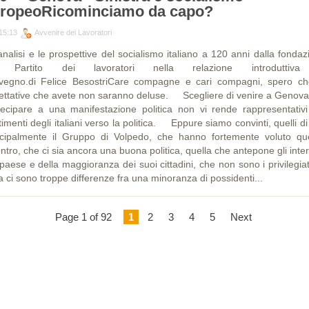
ropeoRicominciamo da capo?
15:13
Avvenire dei Lavoratori
analisi e le prospettive del socialismo italiano a 120 anni dalla fondaz
l Partito dei lavoratori nella relazione introduttiva
vegno.di Felice BesostriCare compagne e cari compagni, spero ch
ettative che avete non saranno deluse. Scegliere di venire a Genova
tecipare a una manifestazione politica non vi rende rappresentativi
imenti degli italiani verso la politica. Eppure siamo convinti, quelli di
ncipalmente il Gruppo di Volpedo, che hanno fortemente voluto qu
ntro, che ci sia ancora una buona politica, quella che antepone gli inte
paese e della maggioranza dei suoi cittadini, che non sono i privilegiat
ia ci sono troppe differenze fra una minoranza di possidenti...
Page 1 of 92
1
2
3
4
5
Next