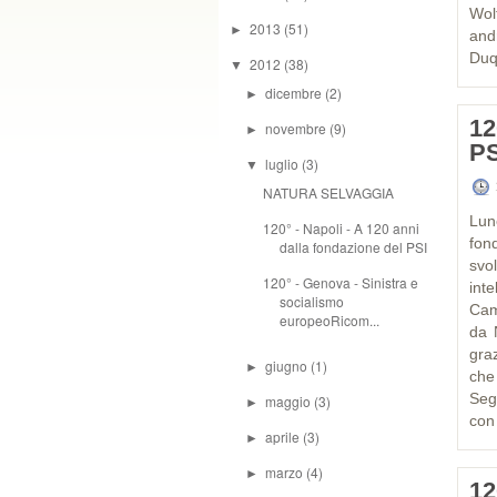
Wol
2013
(51)
►
and
Duq
2012
(38)
▼
dicembre
(2)
►
12
novembre
(9)
►
PS
luglio
(3)
▼
NATURA SELVAGGIA
Lun
120° - Napoli - A 120 anni
fon
dalla fondazione del PSI
svo
120° - Genova - Sinistra e
inte
socialismo
Camp
europeoRicom...
da 
gra
giugno
(1)
►
che
Segr
maggio
(3)
►
con 
aprile
(3)
►
marzo
(4)
►
12