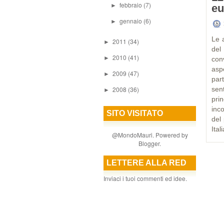
febbraio
(7)
►
eu
gennaio
(6)
►
Le 
2011
(34)
►
de
2010
(41)
►
con
asp
2009
(47)
►
par
2008
(36)
sent
►
pri
inco
SITO VISITATO
del 
Ital
@MondoMauri. Powered by
Blogger
.
LETTERE ALLA RED
Inviaci i tuoi commenti ed idee.