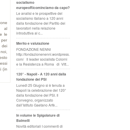
socialismo
europeoRicominciamo da capo?
Le analisi e le prospettive del
socialismo italiano a 120 anni
ione
dalla fondazione del Partito dei
lavoratori nella relazione
 al
introduttiva al c...
e le
 per
Merito e valutazione
 dei
FONDAZIONE NENNI
 noi,
http://fondazionenenni.wordpress.
esto
com/ Il leader socialista Colorni
ressi
e la Resistenza a Roma di Vitt...
i (in
120° - Napoli - A 120 anni dalla
fondazione del PSI
Lunedì 25 Giugno si è tenuta a
Napoli la celebrazione del 120°
dalla fondazione del PSI. Il
Convegno, organizzato
dall’Istituto Gaetano Arfè...
In volume le Spigolature di
Balmelli
Novità editoriali I commenti di