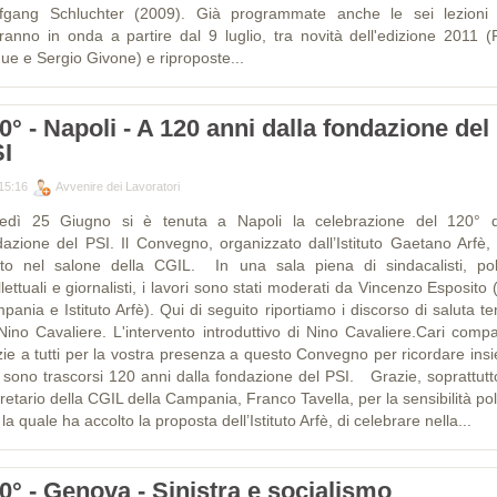
fgang Schluchter (2009). Già programmate anche le sei lezioni
ranno in onda a partire dal 9 luglio, tra novità dell'edizione 2011 (F
ue e Sergio Givone) e riproposte...
0° - Napoli - A 120 anni dalla fondazione del
I
15:16
Avvenire dei Lavoratori
edì 25 Giugno si è tenuta a Napoli la celebrazione del 120° d
dazione del PSI. Il Convegno, organizzato dall’Istituto Gaetano Arfè, 
lto nel salone della CGIL. In una sala piena di sindacalisti, polit
llettuali e giornalisti, i lavori sono stati moderati da Vincenzo Esposito 
ania e Istituto Arfè). Qui di seguito riportiamo i discorso di saluta t
Nino Cavaliere. L'intervento introduttivo di Nino Cavaliere.Cari compa
zie a tutti per la vostra presenza a questo Convegno per ricordare ins
 sono trascorsi 120 anni dalla fondazione del PSI. Grazie, soprattutto
etario della CGIL della Campania, Franco Tavella, per la sensibilità pol
la quale ha accolto la proposta dell’Istituto Arfè, di celebrare nella...
0° - Genova - Sinistra e socialismo