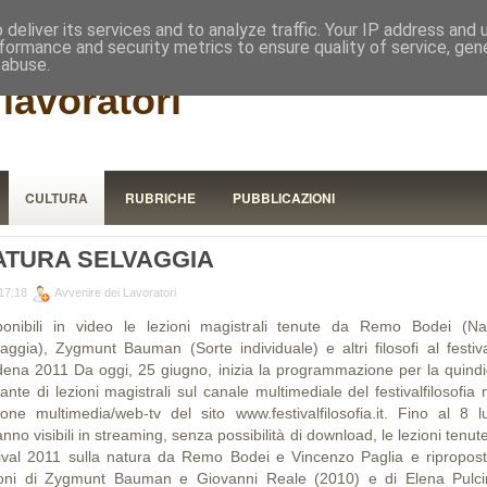
RISTORA
deliver its services and to analyze traffic. Your IP address and
formance and security metrics to ensure quality of service, ge
 abuse.
lavoratori
CULTURA
RUBRICHE
PUBBLICAZIONI
ATURA SELVAGGIA
17:18
Avvenire dei Lavoratori
ponibili in video le lezioni magistrali tenute da Remo Bodei (Na
vaggia), Zygmunt Bauman (Sorte individuale) e altri filosofi al festiva
ena 2011 Da oggi, 25 giugno, inizia la programmazione per la quindi
ante di lezioni magistrali sul canale multimediale del festivalfilosofia 
ione multimedia/web-tv del sito www.festivalfilosofia.it. Fino al 8 lu
nno visibili in streaming, senza possibilità di download, le lezioni tenut
tival 2011 sulla natura da Remo Bodei e Vincenzo Paglia e ripropost
ioni di Zygmunt Bauman e Giovanni Reale (2010) e di Elena Pulci