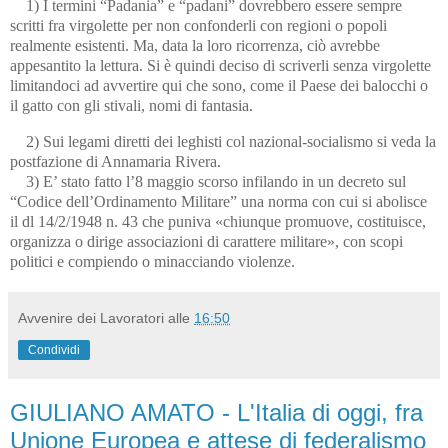
1) I termini “Padania” e “padani” dovrebbero essere sempre
scritti fra virgolette per non confonderli con regioni o popoli
realmente esistenti. Ma, data la loro ricorrenza, ciò avrebbe
appesantito la lettura. Si è quindi deciso di scriverli senza virgolette
limitandoci ad avvertire qui che sono, come il Paese dei balocchi o
il gatto con gli stivali, nomi di fantasia.
2) Sui legami diretti dei leghisti col nazional-socialismo si veda la
postfazione di Annamaria Rivera.
3) E’ stato fatto l’8 maggio scorso infilando in un decreto sul
“Codice dell’Ordinamento Militare” una norma con cui si abolisce
il dl 14/2/1948 n. 43 che puniva «chiunque promuove, costituisce,
organizza o dirige associazioni di carattere militare», con scopi
politici e compiendo o minacciando violenze.
Avvenire dei Lavoratori
alle
16:50
Condividi
GIULIANO AMATO - L'Italia di oggi, fra
Unione Europea e attese di federalismo