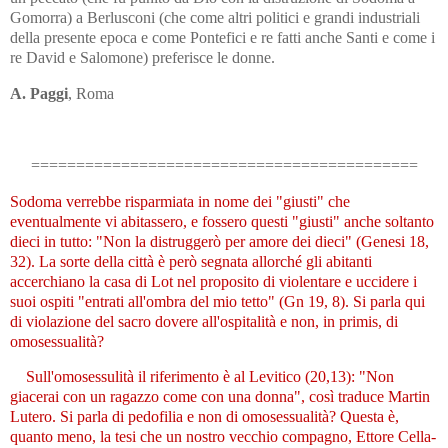
Gomorra) a Berlusconi (che come altri politici e grandi industriali
della presente epoca e come Pontefici e re fatti anche Santi e come i
re David e Salomone) preferisce le donne.
A. Paggi
, Roma
===========================================
Sodoma verrebbe risparmiata in nome dei "giusti" che
eventualmente vi abitassero, e fossero questi "giusti" anche soltanto
dieci in tutto: "Non la distruggerò per amore dei dieci" (Genesi 18,
32). La sorte della città è però segnata allorché gli abitanti
accerchiano la casa di Lot nel proposito di violentare e uccidere i
suoi ospiti "entrati all'ombra del mio tetto" (Gn 19, 8). Si parla qui
di violazione del sacro dovere all'ospitalità e non, in primis, di
omosessualità?
Sull'omosessulità il riferimento è al Levitico (20,13): "Non
giacerai con un ragazzo come con una donna", così traduce Martin
Lutero. Si parla di pedofilia e non di omosessualità? Questa è,
quanto meno, la tesi che un nostro vecchio compagno, Ettore Cella-