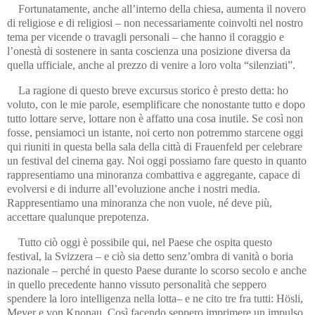
Fortunatamente, anche all’interno della chiesa, aumenta il novero
di religiose e di religiosi – non necessariamente coinvolti nel nostro
tema per vicende o travagli personali – che hanno il coraggio e
l’onestà di sostenere in santa coscienza una posizione diversa da
quella ufficiale, anche al prezzo di venire a loro volta “silenziati”.
La ragione di questo breve excursus storico è presto detta: ho
voluto, con le mie parole, esemplificare che nonostante tutto e dopo
tutto lottare serve, lottare non è affatto una cosa inutile. Se così non
fosse, pensiamoci un istante, noi certo non potremmo starcene oggi
qui riuniti in questa bella sala della città di Frauenfeld per celebrare
un festival del cinema gay. Noi oggi possiamo fare questo in quanto
rappresentiamo una minoranza combattiva e aggregante, capace di
evolversi e di indurre all’evoluzione anche i nostri media.
Rappresentiamo una minoranza che non vuole, né deve più,
accettare qualunque prepotenza.
Tutto ciò oggi è possibile qui, nel Paese che ospita questo
festival, la Svizzera – e ciò sia detto senz’ombra di vanità o boria
nazionale – perché in questo Paese durante lo scorso secolo e anche
in quello precedente hanno vissuto personalità che seppero
spendere la loro intelligenza nella lotta– e ne cito tre fra tutti: Hösli,
Meyer e von Knonau. Così facendo seppero imprimere un impulso