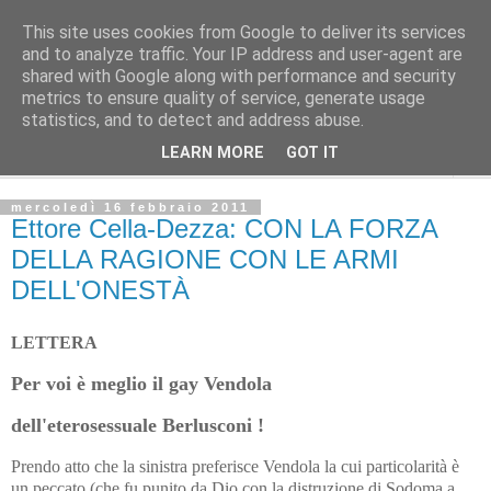
This site uses cookies from Google to deliver its services
L'Avvenire dei lavoratori
and to analyze traffic. Your IP address and user-agent are
shared with Google along with performance and security
metrics to ensure quality of service, generate usage
Cultura
statistics, and to detect and address abuse.
LEARN MORE
GOT IT
▼
mercoledì 16 febbraio 2011
Ettore Cella-Dezza: CON LA FORZA
DELLA RAGIONE CON LE ARMI
DELL'ONESTÀ
LETTERA
Per voi è meglio il gay Vendola
dell'eterosessuale Berlusconi !
Prendo atto che la sinistra preferisce Vendola la cui particolarità è
un peccato (che fu punito da Dio con la distruzione di Sodoma a