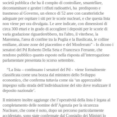
società pubblica che ha il compito di controllare, smantellare,
decontaminare e gestire i rifiuti radioattivi, ha predisposto e
trasmesso al Governo, un elenco di 52 aree con caratteristiche
adeguate per ospitare i siti per le scorie nucleari, e che questa lista
non viene per ora divulgata. Le aree indicate, con dimensioni di
circa 300 ettari e in grado di accogliere i depositi per le scorie di
varia gradazione riguarderebbero, tra l'altro, il viterbese, la
Maremma, l'area di confine tra la Puglia e la Basilicata, le colline
emiliane, alcune zone del piacentino e del Monferrato" - lo dicono i
senatori del Pd Roberto Della Seta e Francesco Ferrante, che
rendono pubblico quanto esposto nella risposta all’interrogazione
parlamentare presentata lo scorso settembre.
“La lista – continuano i senatori del Pd - viene formalmente
classificata come una bozza dal ministero dello Sviluppo
economico, che conferma tuttavia come sia ‘un apprezzabile
impegno sulla strada dell’individuazione del sito dove realizzare il
deposito nazionale’.
Il ministero inoltre aggiunge che l’operatività della lista è legata al
completamento delle nomine dell’Agenzia per la sicurezza
Nucleare, che come è noto, dopo un percorso particolarmente
accidentato, sono state confermate dal Consiglio dei Ministri lo