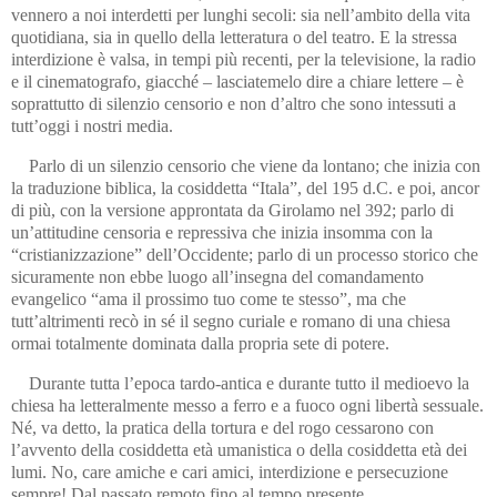
vennero a noi interdetti per lunghi secoli: sia nell’ambito della vita
quotidiana, sia in quello della letteratura o del teatro. E la stressa
interdizione è valsa, in tempi più recenti, per la televisione, la radio
e il cinematografo, giacché – lasciatemelo dire a chiare lettere – è
soprattutto di silenzio censorio e non d’altro che sono intessuti a
tutt’oggi i nostri media.
Parlo di un silenzio censorio che viene da lontano; che inizia con
la traduzione biblica, la cosiddetta “Itala”, del 195 d.C. e poi, ancor
di più, con la versione approntata da Girolamo nel 392; parlo di
un’attitudine censoria e repressiva che inizia insomma con la
“cristianizzazione” dell’Occidente; parlo di un processo storico che
sicuramente non ebbe luogo all’insegna del comandamento
evangelico “ama il prossimo tuo come te stesso”, ma che
tutt’altrimenti recò in sé il segno curiale e romano di una chiesa
ormai totalmente dominata dalla propria sete di potere.
Durante tutta l’epoca tardo-antica e durante tutto il medioevo la
chiesa ha letteralmente messo a ferro e a fuoco ogni libertà sessuale.
Né, va detto, la pratica della tortura e del rogo cessarono con
l’avvento della cosiddetta età umanistica o della cosiddetta età dei
lumi. No, care amiche e cari amici, interdizione e persecuzione
sempre! Dal passato remoto fino al tempo presente.