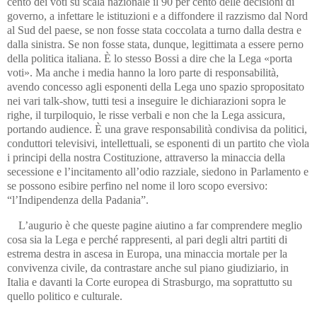
cento dei voti su scala nazionale il 90 per cento delle decisioni di
governo, a infettare le istituzioni e a diffondere il razzismo dal Nord
al Sud del paese, se non fosse stata coccolata a turno dalla destra e
dalla sinistra. Se non fosse stata, dunque, legittimata a essere perno
della politica italiana. È lo stesso Bossi a dire che la Lega «porta
voti». Ma anche i media hanno la loro parte di responsabilità,
avendo concesso agli esponenti della Lega uno spazio spropositato
nei vari talk-show, tutti tesi a inseguire le dichiarazioni sopra le
righe, il turpiloquio, le risse verbali e non che la Lega assicura,
portando audience. È una grave responsabilità condivisa da politici,
conduttori televisivi, intellettuali, se esponenti di un partito che vìola
i principi della nostra Costituzione, attraverso la minaccia della
secessione e l’incitamento all’odio razziale, siedono in Parlamento e
se possono esibire perfino nel nome il loro scopo eversivo:
“l’Indipendenza della Padania”.
L’augurio è che queste pagine aiutino a far comprendere meglio
cosa sia la Lega e perché rappresenti, al pari degli altri partiti di
estrema destra in ascesa in Europa, una minaccia mortale per la
convivenza civile, da contrastare anche sul piano giudiziario, in
Italia e davanti la Corte europea di Strasburgo, ma soprattutto su
quello politico e culturale.