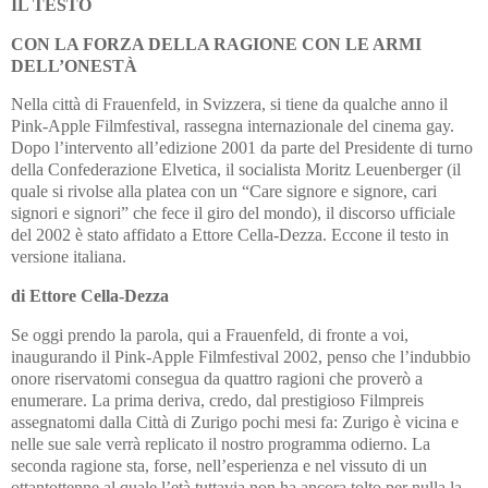
IL TESTO
CON LA FORZA DELLA RAGIONE CON LE ARMI
DELL’ONESTÀ
Nella città di Frauenfeld, in Svizzera, si tiene da qualche anno il
Pink-Apple Filmfestival, rassegna internazionale del cinema gay.
Dopo l’intervento all’edizione 2001 da parte del Presidente di turno
della Confederazione Elvetica, il socialista Moritz Leuenberger (il
quale si rivolse alla platea con un “Care signore e signore, cari
signori e signori” che fece il giro del mondo), il discorso ufficiale
del 2002 è stato affidato a Ettore Cella-Dezza.
Eccone il testo in
versione italiana.
di Ettore Cella-Dezza
Se oggi prendo la parola, qui a Frauenfeld, di fronte a voi,
inaugurando il Pink-Apple Filmfestival 2002, penso che l’indubbio
onore riservatomi consegua da quattro ragioni che proverò a
enumerare. La prima deriva, credo, dal prestigioso Filmpreis
assegnatomi dalla Città di Zurigo pochi mesi fa: Zurigo è vicina e
nelle sue sale verrà replicato il nostro programma odierno. La
seconda ragione sta, forse, nell’esperienza e nel vissuto di un
ottantottenne al quale l’età tuttavia non ha ancora tolto per nulla la