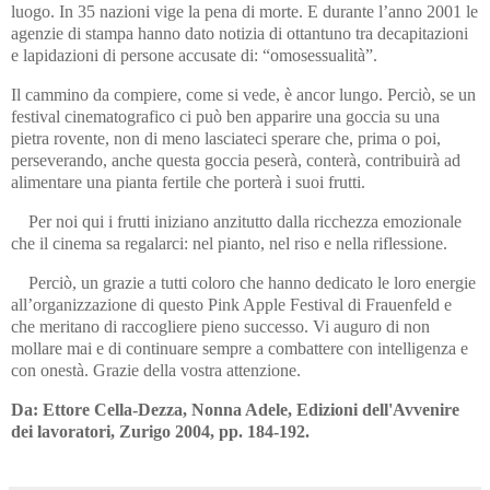
luogo. In 35 nazioni vige la pena di morte. E durante l’anno 2001 le
agenzie di stampa hanno dato notizia di ottantuno tra decapitazioni
e lapidazioni di persone accusate di: “omosessualità”.
Il cammino da compiere, come si vede, è ancor lungo. Perciò, se un
festival cinematografico ci può ben apparire una goccia su una
pietra rovente, non di meno lasciateci sperare che, prima o poi,
perseverando, anche questa goccia peserà, conterà, contribuirà ad
alimentare una pianta fertile che porterà i suoi frutti.
Per noi qui i frutti iniziano anzitutto dalla ricchezza emozionale
che il cinema sa regalarci: nel pianto, nel riso e nella riflessione.
Perciò, un grazie a tutti coloro che hanno dedicato le loro energie
all’organizzazione di questo Pink Apple Festival di Frauenfeld e
che meritano di raccogliere pieno successo. Vi auguro di non
mollare mai e di continuare sempre a combattere con intelligenza e
con onestà.
Grazie della vostra attenzione.
Da: Ettore Cella-Dezza, Nonna Adele, Edizioni dell'Avvenire
dei lavoratori, Zurigo 2004, pp. 184-192.