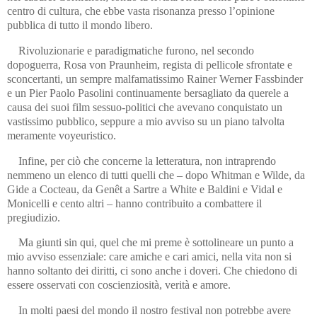
centro di cultura, che ebbe vasta risonanza presso l’opinione
pubblica di tutto il mondo libero.
Rivoluzionarie e paradigmatiche furono, nel secondo
dopoguerra, Rosa von Praunheim, regista di pellicole sfrontate e
sconcertanti, un sempre malfamatissimo Rainer Werner Fassbinder
e un Pier Paolo Pasolini continuamente bersagliato da querele a
causa dei suoi film sessuo-politici che avevano conquistato un
vastissimo pubblico, seppure a mio avviso su un piano talvolta
meramente voyeuristico.
Infine, per ciò che concerne la letteratura, non intraprendo
nemmeno un elenco di tutti quelli che – dopo Whitman e Wilde, da
Gide a Cocteau, da Genêt a Sartre a White e Baldini e Vidal e
Monicelli e cento altri – hanno contribuito a combattere il
pregiudizio.
Ma giunti sin qui, quel che mi preme è sottolineare un punto a
mio avviso essenziale: care amiche e cari amici, nella vita non si
hanno soltanto dei diritti, ci sono anche i doveri. Che chiedono di
essere osservati con coscienziosità, verità e amore.
In molti paesi del mondo il nostro festival non potrebbe avere