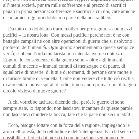
all’intera società, pur tra mille sofferenze e al prezzo di sacrifici
pagati in prima persona: sofferenze e sacrifici a cui noi, care amiche
e cari amici, oggi noi dobbiamo parte della nostra libertà.
Da tutto ciò dobbiamo trarre motivo per proseguire – con mezzi
pacifici – la nostra lotta. Con mezzi pacifici: perché non è né con
battaglie campali né con altre operazioni di guerra che si risolvono i
problemi dell’umanità. Ogni giorno sperimentiamo questa semplice
verità, sebbene l’orda militarista non intenda averne contezza.
Eppure, le conseguenze della guerra sono – oltre agli immani
cumuli di macerie – immani cumuli di menzogne e di paure, di
squallori e di miserie, di lutti e di tormenti, di persone care morte e
di furiose brame di vendetta. Come non vedere che tutto ciò rischia
di alimentare nuove spirali di odio, innescando prima o poi il tragico
circolo vizioso di nuove guerre?
A chi vorrebbe tacitarci dicendo che, però, le guerre ci sono
sempre state, io rispondo: non lasciatevi incantare da queste parole,
non lasciatevi chiudere la bocca, fate che la pace non sia un tabù!
Ecco, bisogna lottare con la forza della ragione, impiegando le
armi dell’onestà, della rettitudine e dell’intelligenza. E in tal senso le
possibilità offerteci dai mezzi di comunicazione sembrano oggi