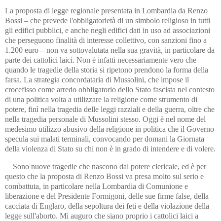
La proposta di legge regionale presentata in Lombardia da Renzo
Bossi – che prevede l'obbligatorietà di un simbolo religioso in tutti
gli edifici pubblici, e anche negli edifici dati in uso ad associazioni
che perseguono finalità di interesse collettivo, con sanzioni fino a
1.200 euro – non va sottovalutata nella sua gravità, in particolare da
parte dei cattolici laici. Non è infatti necessariamente vero che
quando le tragedie della storia si ripetono prendono la forma della
farsa. La strategia concordataria di Mussolini, che impose il
crocefisso come arredo obbligatorio dello Stato fascista nel contesto
di una politica volta a utilizzare la religione come strumento di
potere, finì nella tragedia delle leggi razziali e della guerra, oltre che
nella tragedia personale di Mussolini stesso. Oggi è nel nome del
medesimo utilizzo abusivo della religione in politica che il Governo
specula sui malati terminali, convocando per domani la Giornata
della violenza di Stato su chi non è in grado di intendere e di volere.
Sono nuove tragedie che nascono dal potere clericale, ed è per
questo che la proposta di Renzo Bossi va presa molto sul serio e
combattuta, in particolare nella Lombardia di Comunione e
liberazione e del Presidente Formigoni, delle sue firme false, della
cacciata di Englaro, della sepoltura dei feti e della violazione della
legge sull'aborto. Mi auguro che siano proprio i cattolici laici a