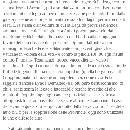
magistratura contro i corrotti o invocando i rigori della legge contro
«il mafioso di Arcore», poi a solidarizzare proprio con Berlusconi e
a votare tutte le leggi ad personam necessarie per tenerlo fuori dalla
galera insieme ai suoi parlamentari e sodali indagati per mafia o altri
reati. È la stessa disinvoltura di cui la Lega dà prova servendosi
strumentalmente della religione a fini di potere, passando dai
matrimoni celtici e dal culto pagano del Dio Po alla campagna in
favore del crocefisso e del presepio. Oppure dall’intesa con
monsignor Fisichella e le solitamente compiacenti gerarchie
vaticane in «difesa della vita» e contro la pillola Ru486 agli insulti
contro l’«imam» Tettamanzi, troppo «accogliente» verso i
musulmani. Doppia morale, dunque, in uno stile a metà strada tra le
furbizie ingenue di una maschera popolare (quella bergamasca di
Gioppino, nata in funzione antinapoleonica, come ricorda la
saggista francese Lynda Dematteo) e il più puro berlusconismo, di
chi si sente sopra la legge e intoccabile perché investito di alte
missioni. Doppio linguaggio anche: giustizialista se ci si trova
all’opposizione, autoassolvente se si è al potere. Lampante il caso
delle campagne a suo tempo condotte dalla Lega contro l’uso delle
auto blu o per la soppressione delle Provincie: oggi sono utilizzate
le une e difese le altre.
Naturalmente non sono mancati, nel corso dei decenni,