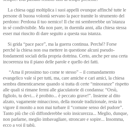
La chiesa oggi moltiplica i suoi appelli ovunque affinché tutte le
persone di buona volontà servano la pace tramite lo strumento del
perdono: Perdona il tuo nemico! Il che mi sembrerebbe un’istanza
in sé condivisibile. Ma non pare, in duemila anni, alla chiesa stessa
esser mai riuscito di dare seguito a questa sua istanza.
Si grida “pace pace”, ma la guerra continua. Perché? Forse
perché la chiesa non osa mettere in questione alcuni pseudo-
fondamenti sociali della propria dottrina. Certo, anche per una certa
incoerenza tra il piano delle parole e quello dei fatti.
“Ama il prossimo tuo come te stesso” – il comandamento
evangelico vale sì per tutti, ma, care amiche e cari amici, la chiesa
sembra dimenticarsene quando si tratta di certe “minoranze” rispetto
alle quali si rimane fermi alle giaculatorie di condanna: “Orsù,
figliolo, tu devi... è proibito... è peccato grave!”. Insieme al dito
alzato, vagamente minaccioso, della morale tradizionale, resta in
vigore il monito a non mai turbare il “comune senso del pudore”.
Tanto più che ciò diffonderebbe solo insicurezza... Meglio, dunque,
non parlarne, meglio imbavagliare, stroncare e sopire... Insomma,
ecco a voi il tabù.