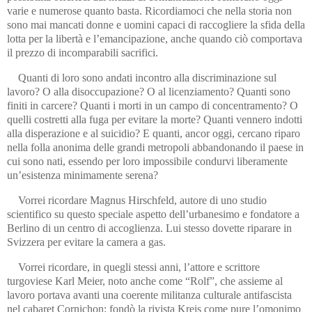
varie e numerose quanto basta. Ricordiamoci che nella storia non
sono mai mancati donne e uomini capaci di raccogliere la sfida della
lotta per la libertà e l’emancipazione, anche quando ciò comportava
il prezzo di incomparabili sacrifici.
Quanti di loro sono andati incontro alla discriminazione sul
lavoro? O alla disoccupazione? O al licenziamento? Quanti sono
finiti in carcere? Quanti i morti in un campo di concentramento? O
quelli costretti alla fuga per evitare la morte? Quanti vennero indotti
alla disperazione e al suicidio? E quanti, ancor oggi, cercano riparo
nella folla anonima delle grandi metropoli abbandonando il paese in
cui sono nati, essendo per loro impossibile condurvi liberamente
un’esistenza minimamente serena?
Vorrei ricordare Magnus Hirschfeld, autore di uno studio
scientifico su questo speciale aspetto dell’urbanesimo e fondatore a
Berlino di un centro di accoglienza. Lui stesso dovette riparare in
Svizzera per evitare la camera a gas.
Vorrei ricordare, in quegli stessi anni, l’attore e scrittore
turgoviese Karl Meier, noto anche come “Rolf”, che assieme al
lavoro portava avanti una coerente militanza culturale antifascista
nel cabaret Cornichon; fondò la rivista Kreis come pure l’omonimo