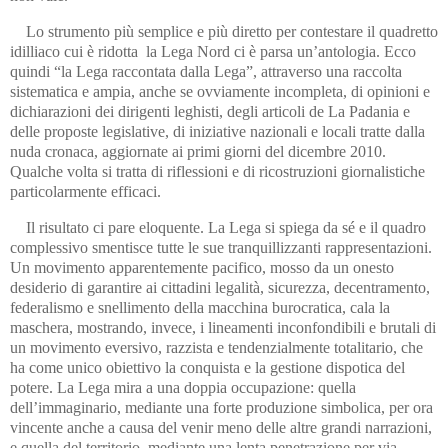
Lo strumento più semplice e più diretto per contestare il quadretto
idilliaco cui è ridotta la Lega Nord ci è parsa un’antologia. Ecco
quindi “la Lega raccontata dalla Lega”, attraverso una raccolta
sistematica e ampia, anche se ovviamente incompleta, di opinioni e
dichiarazioni dei dirigenti leghisti, degli articoli de La Padania e
delle proposte legislative, di iniziative nazionali e locali tratte dalla
nuda cronaca, aggiornate ai primi giorni del dicembre 2010.
Qualche volta si tratta di riflessioni e di ricostruzioni giornalistiche
particolarmente efficaci.
Il risultato ci pare eloquente. La Lega si spiega da sé e il quadro
complessivo smentisce tutte le sue tranquillizzanti rappresentazioni.
Un movimento apparentemente pacifico, mosso da un onesto
desiderio di garantire ai cittadini legalità, sicurezza, decentramento,
federalismo e snellimento della macchina burocratica, cala la
maschera, mostrando, invece, i lineamenti inconfondibili e brutali di
un movimento eversivo, razzista e tendenzialmente totalitario, che
ha come unico obiettivo la conquista e la gestione dispotica del
potere. La Lega mira a una doppia occupazione: quella
dell’immaginario, mediante una forte produzione simbolica, per ora
vincente anche a causa del venir meno delle altre grandi narrazioni,
e quella del territorio, mediante una lenta penetrazione per via