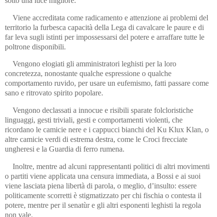
sotto una luce migliore.
Viene accreditata come radicamento e attenzione ai problemi del
territorio la furbesca capacità della Lega di cavalcare le paure e di
far leva sugli istinti per impossessarsi del potere e arraffare tutte le
poltrone disponibili.
Vengono elogiati gli amministratori leghisti per la loro
concretezza, nonostante qualche espressione o qualche
comportamento ruvido, per usare un eufemismo, fatti passare come
sano e ritrovato spirito popolare.
Vengono declassati a innocue e risibili sparate folcloristiche
linguaggi, gesti triviali, gesti e comportamenti violenti, che
ricordano le camicie nere e i cappucci bianchi del Ku Klux Klan, o
altre camicie verdi di estrema destra, come le Croci frecciate
ungheresi e la Guardia di ferro rumena.
Inoltre, mentre ad alcuni rappresentanti politici di altri movimenti
o partiti viene applicata una censura immediata, a Bossi e ai suoi
viene lasciata piena libertà di parola, o meglio, d’insulto: essere
politicamente scorretti è stigmatizzato per chi fischia o contesta il
potere, mentre per il senatùr e gli altri esponenti leghisti la regola
non vale.