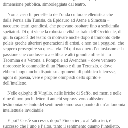
dimensione pubblica, simboleggiata dal teatro.
Non a caso fu per effetto dell’onda culturale ellenistica che –
dalla Persia alla Tunisia, da Epidauro ad Atene a Siracusa –
nacquero teatri grandiosi, che potevano ospitare fino a sedicimila
spettatori. Di qui viene la robusta civiltà teatrale dell’Occidente, di
qui la capacità del teatro di motivare anche dopo il tramonto delle
poleis greche ulteriori generazioni di artisti, e non tra i peggiori, che
seppero proseguire su questa via. Di qui nacquero l’entusiasmo e la
passione che condussero a edificare altri grandi anfiteatri – a
Taormina e a Verona, a Pompei e ad Avenches – dove vennero
riproposte le commedie di un Plauto e di un Terenzio, e dove
ebbero luogo anche dispute su argomenti di pubblico interesse,
agoni di poesia, vere e proprie olimpiadi dello spirito e
dell’intelletto.
Nelle egloghe di Virgilio, nelle liriche di Saffo, nei metri e nelle
rime di non pochi letterati antichi sopravvivono altissime
testimonianze tanto del sentimento amoroso quanto di un’autonomia
intellettuale invidiabile.
E poi? Cos’è successo, dopo? Fino a ieri, o all’altro ieri, è
successo che l’uno e l’altra, tanto il sentimento quanto l’intelletto,