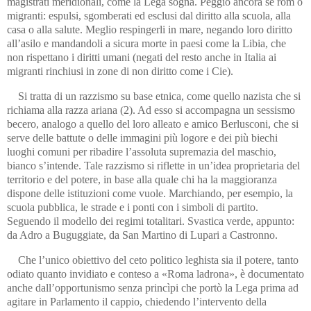
magistrati meridionali, come la Lega sogna. Peggio ancora se rom o
migranti: espulsi, sgomberati ed esclusi dal diritto alla scuola, alla
casa o alla salute. Meglio respingerli in mare, negando loro diritto
all’asilo e mandandoli a sicura morte in paesi come la Libia, che
non rispettano i diritti umani (negati del resto anche in Italia ai
migranti rinchiusi in zone di non diritto come i Cie).
Si tratta di un razzismo su base etnica, come quello nazista che si
richiama alla razza ariana (2). Ad esso si accompagna un sessismo
becero, analogo a quello del loro alleato e amico Berlusconi, che si
serve delle battute o delle immagini più logore e dei più biechi
luoghi comuni per ribadire l’assoluta supremazia del maschio,
bianco s’intende. Tale razzismo si riflette in un’idea proprietaria del
territorio e del potere, in base alla quale chi ha la maggioranza
dispone delle istituzioni come vuole. Marchiando, per esempio, la
scuola pubblica, le strade e i ponti con i simboli di partito.
Seguendo il modello dei regimi totalitari. Svastica verde, appunto:
da Adro a Buguggiate, da San Martino di Lupari a Castronno.
Che l’unico obiettivo del ceto politico leghista sia il potere, tanto
odiato quanto invidiato e conteso a «Roma ladrona», è documentato
anche dall’opportunismo senza princìpi che portò la Lega prima ad
agitare in Parlamento il cappio, chiedendo l’intervento della