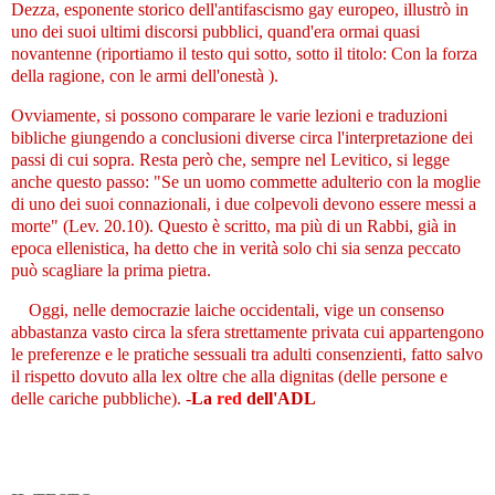
Dezza, esponente storico dell'antifascismo gay europeo, illustrò in
uno dei suoi ultimi discorsi pubblici, quand'era ormai quasi
novantenne (riportiamo il testo qui sotto, sotto il titolo: Con la forza
della ragione, con le armi dell'onestà ).
Ovviamente, si possono comparare le varie lezioni e traduzioni
bibliche giungendo a conclusioni diverse circa l'interpretazione dei
passi di cui sopra. Resta però che, sempre nel Levitico, si legge
anche questo passo: "Se un uomo commette adulterio con la moglie
di uno dei suoi connazionali, i due colpevoli devono essere messi a
morte"
(Lev. 20.10). Questo è scritto, ma più di un Rabbi, già in
epoca ellenistica, ha detto che in verità solo chi sia senza peccato
può scagliare la prima pietra.
Oggi, nelle democrazie laiche occidentali, vige un consenso
abbastanza vasto circa la sfera strettamente privata cui appartengono
le preferenze e le pratiche sessuali tra adulti consenzienti, fatto salvo
il rispetto dovuto alla lex oltre che alla dignitas (delle persone e
delle cariche pubbliche).
-
La
red
dell'ADL