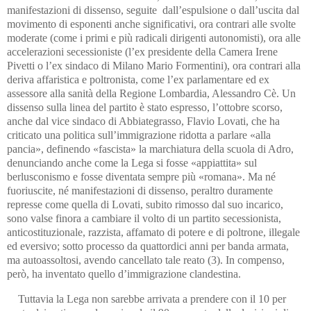
manifestazioni di dissenso, seguite dall’espulsione o dall’uscita dal
movimento di esponenti anche significativi, ora contrari alle svolte
moderate (come i primi e più radicali dirigenti autonomisti), ora alle
accelerazioni secessioniste (l’ex presidente della Camera Irene
Pivetti o l’ex sindaco di Milano Mario Formentini), ora contrari alla
deriva affaristica e poltronista, come l’ex parlamentare ed ex
assessore alla sanità della Regione Lombardia, Alessandro Cè. Un
dissenso sulla linea del partito è stato espresso, l’ottobre scorso,
anche dal vice sindaco di Abbiategrasso, Flavio Lovati, che ha
criticato una politica sull’immigrazione ridotta a parlare «alla
pancia», definendo «fascista» la marchiatura della scuola di Adro,
denunciando anche come la Lega si fosse «appiattita» sul
berlusconismo e fosse diventata sempre più «romana». Ma né
fuoriuscite, né manifestazioni di dissenso, peraltro duramente
represse come quella di Lovati, subito rimosso dal suo incarico,
sono valse finora a cambiare il volto di un partito secessionista,
anticostituzionale, razzista, affamato di potere e di poltrone, illegale
ed eversivo; sotto processo da quattordici anni per banda armata,
ma autoassoltosi, avendo cancellato tale reato (3). In compenso,
però, ha inventato quello d’immigrazione clandestina.
Tuttavia la Lega non sarebbe arrivata a prendere con il 10 per