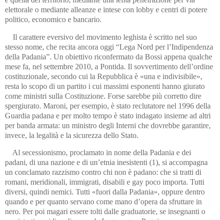
elettorale o mediante alleanze e intese con lobby e centri di potere
politico, economico e bancario.
Il carattere eversivo del movimento leghista è scritto nel suo
stesso nome, che recita ancora oggi “Lega Nord per l’Indipendenza
della Padania”. Un obiettivo riconfermato da Bossi appena qualche
mese fa, nel settembre 2010, a Pontida. Il sovvertimento dell’ordine
costituzionale, secondo cui la Repubblica è «una e indivisibile»,
resta lo scopo di un partito i cui massimi esponenti hanno giurato
come ministri sulla Costituzione. Forse sarebbe più corretto dire
spergiurato. Maroni, per esempio, è stato reclutatore nel 1996 della
Guardia padana e per molto tempo è stato indagato insieme ad altri
per banda armata: un ministro degli Interni che dovrebbe garantire,
invece, la legalità e la sicurezza dello Stato.
Al secessionismo, proclamato in nome della Padania e dei
padani, di una nazione e di un’etnia inesistenti (1), si accompagna
un conclamato razzismo contro chi non è padano: che si tratti di
romani, meridionali, immigrati, disabili e gay poco importa. Tutti
diversi, quindi nemici. Tutti «fuori dalla Padania», oppure dentro
quando e per quanto servano come mano d’opera da sfruttare in
nero. Per poi magari essere tolti dalle graduatorie, se insegnanti o