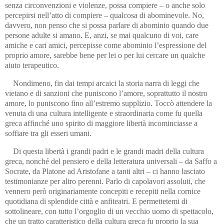
senza circonvenzioni e violenze, possa compiere – o anche solo
percepirsi nell’atto di compiere – qualcosa di abominevole. No,
davvero, non penso che si possa parlare di abominio quando due
persone adulte si amano. E, anzi, se mai qualcuno di voi, care
amiche e cari amici, percepisse come abominio l’espressione del
proprio amore, sarebbe bene per lei o per lui cercare un qualche
aiuto terapeutico.
Nondimeno, fin dai tempi arcaici la storia narra di leggi che
vietano e di sanzioni che puniscono l’amore, soprattutto il nostro
amore, lo puniscono fino all’estremo supplizio. Toccò attendere la
venuta di una cultura intelligente e straordinaria come fu quella
greca affinché uno spirito di maggiore libertà incominciasse a
soffiare tra gli esseri umani.
Di questa libertà i grandi padri e le grandi madri della cultura
greca, nonché del pensiero e della letteratura universali – da Saffo a
Socrate, da Platone ad Aristofane a tanti altri – ci hanno lasciato
testimonianze per altro perenni. Parlo di capolavori assoluti, che
vennero però originariamente concepiti e recepiti nella cornice
quotidiana di splendide città e anfiteatri. E permettetemi di
sottolineare, con tutto l’orgoglio di un vecchio uomo di spettacolo,
che un tratto caratteristico della cultura greca fu proprio la sua