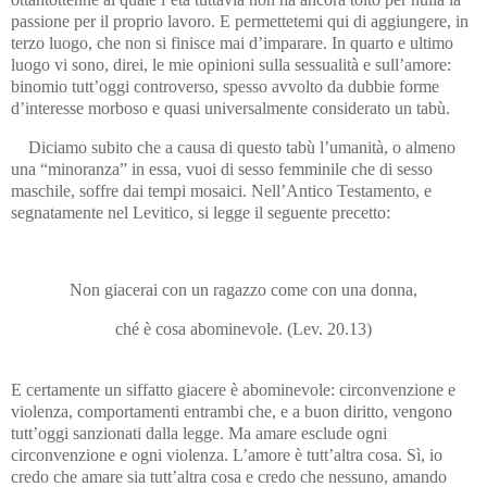
passione per il proprio lavoro. E permettetemi qui di aggiungere, in
terzo luogo, che non si finisce mai d’imparare. In quarto e ultimo
luogo vi sono, direi, le mie opinioni sulla sessualità e sull’amore:
binomio tutt’oggi controverso, spesso avvolto da dubbie forme
d’interesse morboso e quasi universalmente considerato un tabù.
Diciamo subito che a causa di questo tabù l’umanità, o almeno
una “minoranza” in essa, vuoi di sesso femminile che di sesso
maschile, soffre dai tempi mosaici. Nell’Antico Testamento, e
segnatamente nel Levitico, si legge il seguente precetto:
Non giacerai con un ragazzo come con una donna,
ché è cosa abominevole. (Lev. 20.13)
E certamente un siffatto giacere è abominevole: circonvenzione e
violenza, comportamenti entrambi che, e a buon diritto, vengono
tutt’oggi sanzionati dalla legge. Ma amare esclude ogni
circonvenzione e ogni violenza. L’amore è tutt’altra cosa. Sì, io
credo che amare sia tutt’altra cosa e credo che nessuno, amando