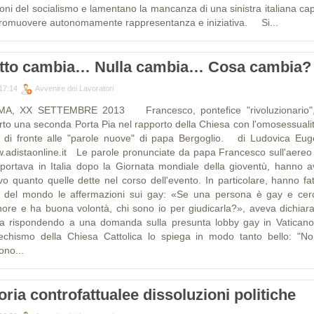
ioni del socialismo e lamentano la mancanza di una sinistra italiana ca
promuovere autonomamente rappresentanza e iniziativa. Si...
tto cambia… Nulla cambia… Cosa cambia?
17:14
Avvenire dei Lavoratori
A, XX SETTEMBRE 2013 Francesco, pontefice "rivoluzionario"
rto una seconda Porta Pia nel rapporto della Chiesa con l'omosessualit
ci di fronte alle "parole nuove" di papa Bergoglio. di Ludovica Eug
.adistaonline.it Le parole pronunciate da papa Francesco sull'aereo
riportava in Italia dopo la Giornata mondiale della gioventù, hanno a
evo quanto quelle dette nel corso dell'evento. In particolare, hanno fat
o del mondo le affermazioni sui gay: «Se una persona è gay e cerc
nore e ha buona volontà, chi sono io per giudicarla?», aveva dichiarat
a rispondendo a una domanda sulla presunta lobby gay in Vaticano.
echismo della Chiesa Cattolica lo spiega in modo tanto bello: "No
ono...
oria controfattualee dissoluzioni politiche