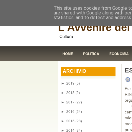
This site uses cookies from Google to 
are shared with Google along with per
statistics, and to detect and address
L'Avvenire dei 
Cultura
HOME
POLITICA
ECONOMIA
E
ARCHIVIO
2019
(5)
►
Per
2018
(2)
►
RIN
org
2017
(27)
►
Ogg
2016
(24)
►
cent
talo
2015
(28)
►
mod
pre
2014
(34)
►