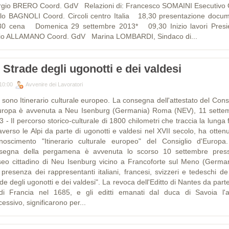
rgio BRERO Coord. GdV Relazioni di: Francesco SOMAINI Esecutivo
lo BAGNOLI Coord. Circoli centro Italia 18,30 presentazione docum
30 cena Domenica 29 settembre 2013* 09,30 Inizio lavori Presi
io ALLAMANO Coord. GdV Marina LOMBARDI, Sindaco di...
 Strade degli ugonotti e dei valdesi
10:00
Avvenire dei Lavoratori
 sono Itinerario culturale europeo. La consegna dell'attestato del Consi
uropa è avvenuta a Neu Isenburg (Germania) Roma (NEV), 11 sette
 - Il percorso storico-culturale di 1800 chilometri che traccia la lunga
averso le Alpi da parte di ugonotti e valdesi nel XVII secolo, ha ottenu
onoscimento "Itinerario culturale europeo" del Consiglio d'Europa
segna della pergamena è avvenuta lo scorso 10 settembre press
eo cittadino di Neu Isenburg vicino a Francoforte sul Meno (German
a presenza dei rappresentanti italiani, francesi, svizzeri e tedeschi de
de degli ugonotti e dei valdesi". La revoca dell'Editto di Nantes da part
di Francia nel 1685, e gli editti emanati dal duca di Savoia l'
essivo, significarono per...