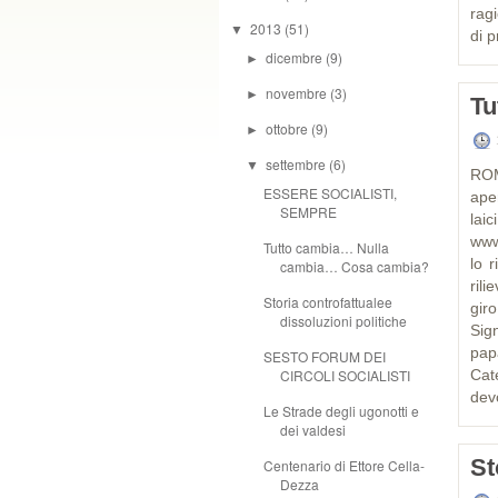
rag
2013
(51)
▼
di 
dicembre
(9)
►
novembre
(3)
►
Tu
ottobre
(9)
►
settembre
(6)
▼
ROM
ESSERE SOCIALISTI,
ape
SEMPRE
lai
www
Tutto cambia… Nulla
lo 
cambia… Cosa cambia?
rili
Storia controfattualee
gir
dissoluzioni politiche
Sig
pap
SESTO FORUM DEI
CIRCOLI SOCIALISTI
Cat
dev
Le Strade degli ugonotti e
dei valdesi
St
Centenario di Ettore Cella-
Dezza