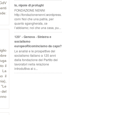
 GdV
Io, nipote di profughi
enti
FONDAZIONE NENNI
ede:
http://fondazionenenni.wordpress.
com/ Noi che una patria, per
quanto sgangherata, ce
l’abbiamo; noi che una casa, pu...
120° - Genova - Sinistra e
socialismo
europeoRicominciamo da capo?
glio
Le analisi e le prospettive del
socialismo italiano a 120 anni
mbre
dalla fondazione del Partito dei
 fuga
lavoratori nella relazione
to il
introduttiva al c...
. La
o il
ia),
 "Le
e del
anno