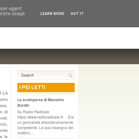
NTE COOPERATIVO, ZURIGO
 user-agent
nerate usage
LEARN MORE
GOT IT
I PIÙ LETTI
R LA
ismo
La scomparsa di Massimo
Bordin
ana.
Su Radio Radicale
o di
https://www.radioradicale.it/ Era
rali;
un giornalista straordinariamente
orio,
competente. La sua rassegna del
ente
mattino,...
e le