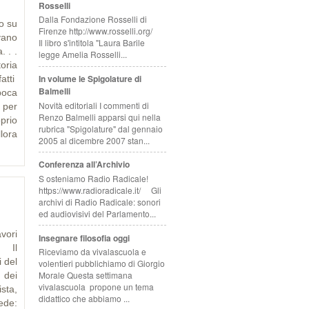
Rosselli
Dalla Fondazione Rosselli di
o su
Firenze http://www.rosselli.org/
vano
Il libro s'intitola "Laura Barile
. . .
legge Amelia Rosselli...
oria
In volume le Spigolature di
atti
Balmelli
poca
Novità editoriali I commenti di
 per
Renzo Balmelli apparsi qui nella
oprio
rubrica "Spigolature" dal gennaio
lora
2005 al dicembre 2007 stan...
Conferenza all’Archivio
S osteniamo Radio Radicale!
https://www.radioradicale.it/ Gli
archivi di Radio Radicale: sonori
ed audiovisivi del Parlamento...
vori
Insegnare filosofia oggi
 Il
Riceviamo da vivalascuola e
i del
volentieri pubblichiamo di Giorgio
Morale Questa settimana
 dei
vivalascuola propone un tema
sta,
didattico che abbiamo ...
ede: