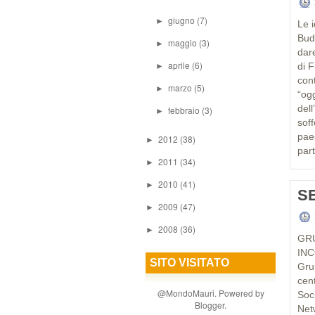
giugno
(7)
►
Le 
Bud
maggio
(3)
►
dare
aprile
(6)
di 
►
con
marzo
(5)
►
“og
del
febbraio
(3)
►
soff
pae
2012
(38)
►
part
2011
(34)
►
2010
(41)
►
S
2009
(47)
►
2008
(36)
►
GRU
IN
SITO VISITATO
Grup
cen
@MondoMauri. Powered by
Soc
Blogger
.
Net