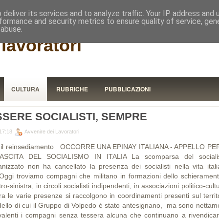
RISTORA
deliver its services and to analyze traffic. Your IP address and
formance and security metrics to ensure quality of service, ge
 abuse.
lavoratori
CULTURA
RUBRICHE
PUBBLICAZIONI
SSERE SOCIALISTI, SEMPRE
17:18
Avvenire dei Lavoratori
 il reinsediamento OCCORRE UNA EPINAY ITALIANA - APPELLO PE
ASCITA DEL SOCIALISMO IN ITALIA La scomparsa del social
anizzato non ha cancellato la presenza dei socialisti nella vita itali
i troviamo compagni che militano in formazioni dello schierament
ro-sinistra, in circoli socialisti indipendenti, in associazioni politico-cultu
ra le varie presenze si raccolgono in coordinamenti presenti sul territ
ello di cui il Gruppo di Volpedo è stato antesignano, ma sono nettam
valenti i compagni senza tessera alcuna che continuano a rivendicar