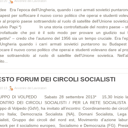
10:20
Avvenire dei Lavoratori
idee Era l’epoca dell’Ungheria, quando i carri armati sovietici puntaron
apest per soffocare il nuovo corso politico che operai e studenti vole
 al proprio paese sottraendolo al ruolo di satellite dell’Unione sovietica
Fulvio Papi *) In una storia controfattuale del nostro paese – st
trofattuale che poi è il solo modo per provare un giudizio sui f
gettivi” – credo che l’autunno del 1956 sia un tempo cruciale. Era l’e
l’Ungheria quando i carri armati sovietici puntarono su Budapest
ocare il nuovo corso politico che operai e studenti volevano dare al pr
se sottraendolo al ruolo di satellite dell’Unione sovietica. Nell’al
ito...
ESTO FORUM DEI CIRCOLI SOCIALISTI
10:13
Avvenire dei Lavoratori
PPO DI VOLPEDO Sabato 28 settembre 2013* 15,30 Inizio la
CONTRO DEI CIRCOLI SOCIALISTI / PER LA RETE SOCIALISTA
po di Volpedo (GdV), ha invitato all’incontro: Coordinamento dei circol
tro Italia; Democrazia Socialista (NA), Domani Socialista, Lega
ialisti, Gruppo dei circoli del nord est, Movimento d’azione laburi
work per il socialismo europeo, Socialismo e Democrazia (FG). Presi