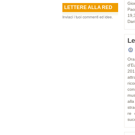
Gio
LETTERE ALLA RED
Pao
19,
Inviaci i tuoi commenti ed idee.
Dar
Le
Ora
d'E
2013
attr
ric
con
mus
all
stra
re 
succ