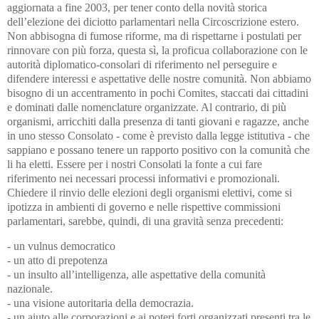
aggiornata a fine 2003, per tener conto della novità storica
dell’elezione dei diciotto parlamentari nella Circoscrizione estero.
Non abbisogna di fumose riforme, ma di rispettarne i postulati per
rinnovare con più forza, questa sì, la proficua collaborazione con le
autorità diplomatico-consolari di riferimento nel perseguire e
difendere interessi e aspettative delle nostre comunità. Non abbiamo
bisogno di un accentramento in pochi Comites, staccati dai cittadini
e dominati dalle nomenclature organizzate. Al contrario, di più
organismi, arricchiti dalla presenza di tanti giovani e ragazze, anche
in uno stesso Consolato - come è previsto dalla legge istitutiva - che
sappiano e possano tenere un rapporto positivo con la comunità che
li ha eletti. Essere per i nostri Consolati la fonte a cui fare
riferimento nei necessari processi informativi e promozionali.
Chiedere il rinvio delle elezioni degli organismi elettivi, come si
ipotizza in ambienti di governo e nelle rispettive commissioni
parlamentari, sarebbe, quindi, di una gravità senza precedenti:
- un vulnus democratico
- un atto di prepotenza
- un insulto all’intelligenza, alle aspettative della comunità
nazionale.
- una visione autoritaria della democrazia.
- un aiuto alle corporazioni e ai poteri forti organizzati presenti tra le