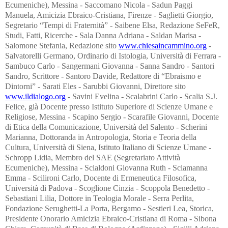
www.chiesaincammino.org
-
Salvatorelli Germano, Ordinario di Istologia, Università di Ferrara -
Sambuco Carlo - Sangermani Giovanna - Sanna Sandro - Santori
Sandro, Scrittore - Santoro Davide, Redattore di “Ebraismo e
Dintorni” - Sarati Eles - Sarubbi Giovanni, Direttore sito
www.ildialogo.org
- Savini Evelina - Scalabrini Carlo - Scalia S.J.
Felice, già Docente presso Istituto Superiore di Scienze Umane e
Religiose, Messina - Scapino Sergio - Scarafile Giovanni, Docente
di Etica della Comunicazione, Università del Salento - Scherini
Marianna, Dottoranda in Antropologia, Storia e Teoria della
Cultura, Università di Siena, Istituto Italiano di Scienze Umane -
Schropp Lidia, Membro del SAE (Segretariato Attività
Ecumeniche), Messina - Scialdoni Giovanna Ruth - Sciamanna
Emma - Scilironi Carlo, Docente di Ermeneutica Filosofica,
Università di Padova - Scoglione Cinzia - Scoppola Benedetto -
Sebastiani Lilia, Dottore in Teologia Morale - Serra Perlita,
Fondazione Serughetti-La Porta, Bergamo - Sestieri Lea, Storica,
Presidente Onorario Amicizia Ebraico-Cristiana di Roma - Sibona