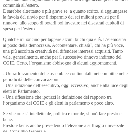
comunità all’estero.
E sarebbe altrettanto e più grave se, a quanto scritto, si aggiungesse
la favola del rinvio per il risparmio dei sei milioni previsti per il
rinnovo, allo scopo di poterli poi investire nei disastrati capitoli di
spesa per l’estero.
Qualche milioncino per tappare alcuni buchi qua e là. L’elemosina
al posto della democrazia. Accontentare, chissà?, chi ha più voce,
una più ascoltata creatività nel difendere interessi acquisiti. Tanto
vale, generalmente, anche per il successivo rinnovo indiretto del
CGIE. Certo, l’organismo abbisogna di alcuni aggiornamenti.
- Un rafforzamento delle assemblee continentali: nei compiti e nelle
periodicità delle convocazioni.
- Una riduzione dell’esecutivo, oggi eccessivo, anche alla luce degli
eletti in Parlamento.
- Una riflessione che ipotizzi la definizione del rapporto tra
l’organismo del CGIE e gli eletti in parlamento e poco altro.
Se vi è onestà intellettuale, politica e morale, si può fare presto e
bene.
Presto e bene, anche prevedendo l’elezione a suffragio universale
del Consiglio Generale.