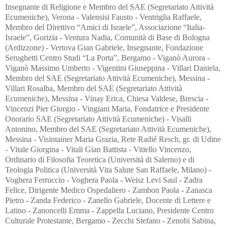
Insegnante di Religione e Membro del SAE (Segretariato Attività
Ecumeniche), Verona - Valensisi Fausto - Ventriglia Raffaele,
Membro del Direttivo “Amici di Israele”, Associazione “Italia-
Israele”, Gorizia - Ventura Nadia, Comunità di Base di Bologna
(Ardizzone) - Vertova Gian Gabriele, Insegnante, Fondazione
Serughetti Centro Studi “La Porta”, Bergamo - Viganò Aurora -
Viganò Massimo Umberto - Vigentini Giuseppina - Villari Daniela,
Membro del SAE (Segretariato Attività Ecumeniche), Messina -
Villari Rosalba, Membro del SAE (Segretariato Attività
Ecumeniche), Messina - Vinay Erica, Chiesa Valdese, Brescia -
Vincenzi Pier Giorgio - Vingiani Maria, Fondatrice e Presidente
Onorario SAE (Segretariato Attività Ecumeniche) - Visalli
Antonino, Membro del SAE (Segretariato Attività Ecumeniche),
Messina - Visintainer Maria Grazia, Rete Radié Resch, gr. di Udine
- Vitale Giorgina - Vitali Gian Battista - Vitiello Vincenzo,
Ordinario di Filosofia Teoretica (Università di Salerno) e di
Teologia Politica (Università Vita Salute San Raffaele, Milano) -
Voghera Ferruccio - Voghera Paola - Weisz Levi Saul - Zadra
Felice, Dirigente Medico Ospedaliero - Zambon Paola - Zanasca
Pietro - Zanda Federico - Zanello Gabriele, Docente di Lettere e
Latino - Zanoncelli Emma - Zappella Luciano, Presidente Centro
Culturale Protestante, Bergamo - Zecchi Stefano - Zenobi Sabina,