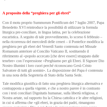
A proposito della “preghiera per gli ebrei”
Con il motu proprio Summorum Pontificum del 7 luglio 2007, Papa
Benedetto XVI reintroduce la possibilità di utilizzare la formula
liturgica pre-conciliare, in lingua latina, per la celebrazione
eucaristica. A seguito di tale provvedimento, lo scorso 6 febbraio –
nella ricorrenza del mercoledì delle ceneri – il Pontefice modifica la
preghiera per gli ebrei del Venerdì Santo contenuta nel Missale
Romanum anteriore al Concilio Vaticano II, sostituendo il
riferimento al «popolo accecato [che deve essere] strappato dalle
tenebre» con l’espressione «Preghiamo per gli Ebrei. Il Signore Dio
Nostro illumini i loro cuori perché riconoscano Gesù Cristo
Salvatore di tutti gli uomini». La disposizione del Papa è contenuta
in una nota della Segreteria di Stato della Santa Sede.
Tale modifica giustifica di fatto una preghiera liturgica alternativa e
contrapposta a quella vigente, e che a nostro parere è in contrasto
con i testi conciliari Dignitatis humanae, sulla libertà religiosa, e
Nostra aetate, sul rapporto fra la Chiesa cattolica e le altre religioni,
in cui si afferma che «gli ebrei, in grazia dei padri, rimangono