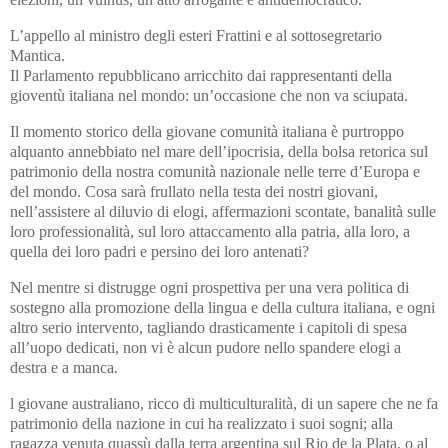
L’appello al ministro degli esteri Frattini e al sottosegretario
Mantica.
Il Parlamento repubblicano arricchito dai rappresentanti della
gioventù italiana nel mondo: un’occasione che non va sciupata.
Il momento storico della giovane comunità italiana è purtroppo
alquanto annebbiato nel mare dell’ipocrisia, della bolsa retorica sul
patrimonio della nostra comunità nazionale nelle terre d’Europa e
del mondo. Cosa sarà frullato nella testa dei nostri giovani,
nell’assistere al diluvio di elogi, affermazioni scontate, banalità sulle
loro professionalità, sul loro attaccamento alla patria, alla loro, a
quella dei loro padri e persino dei loro antenati?
Nel mentre si distrugge ogni prospettiva per una vera politica di
sostegno alla promozione della lingua e della cultura italiana, e ogni
altro serio intervento, tagliando drasticamente i capitoli di spesa
all’uopo dedicati, non vi è alcun pudore nello spandere elogi a
destra e a manca.
l giovane australiano, ricco di multiculturalità, di un sapere che ne fa
patrimonio della nazione in cui ha realizzato i suoi sogni; alla
ragazza venuta quassù dalla terra argentina sul Rio de la Plata, o al