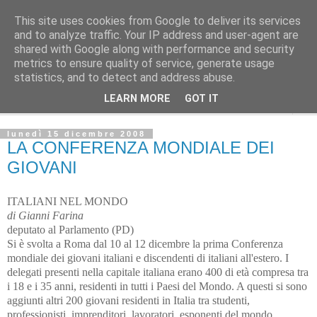
This site uses cookies from Google to deliver its services
L'Avvenire dei lavoratori
and to analyze traffic. Your IP address and user-agent are
shared with Google along with performance and security
metrics to ensure quality of service, generate usage
Cultura
statistics, and to detect and address abuse.
LEARN MORE
GOT IT
▼
lunedì 15 dicembre 2008
LA CONFERENZA MONDIALE DEI
GIOVANI
ITALIANI NEL MONDO
di Gianni Farina
deputato al Parlamento (PD)
Si è svolta a Roma dal 10 al 12 dicembre la prima Conferenza
mondiale dei giovani italiani e discendenti di italiani all'estero. I
delegati presenti nella capitale italiana erano 400 di età compresa tra
i 18 e i 35 anni, residenti in tutti i Paesi del Mondo. A questi si sono
aggiunti altri 200 giovani residenti in Italia tra studenti,
professionisti, imprenditori, lavoratori, esponenti del mondo