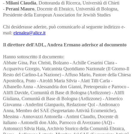
-
Milani Claudia
, Dottoranda di Ricerca, Università di Chieti
-
Perani Mauro
, Docente di Ebraico, Università di Bologna,
Presidente della European Association for Jewish Studies
Chi desiderasse aderire, può comunicarlo al seguente indirizzo e-
mail:
elenalea@alice.it
Il direttore dell'ADL, Andrea Ermano aderisce al documento
Hanno sottoscritto il documento:
Abbate Gina, Pax Christi, Bolzano - Achille Cesarini Clara - Acquaviva Giorgio, Vaticanista Quotidiano Nazionale (Il Giorno-Il Resto del Carlino-La Nazione) - Affuso Mario, Pastore della Chiesa Apostolica, Prato - Airoldi Maria Silvia - Alati Tilli Carla - Albanello Anna - Alessandria don Gianni, Preteoperaio e Parroco - Aliffi Davide, Comunità di Base di Bologna (Ardizzone) - Aliffi Giuliana, Comunità di Base di Bologna (Ardizzone) - Almerico Giovanna - Anderlini Gianpaolo, Redazione Qol - Andronaco Anna, Membro del SAE (Segretariato Attività Ecumeniche), Messina - Annovazzi Antonella - Antimi Claudio, Docente di italiano - Antonelli don Aldo, Parrocco di Avezzano (AQ) - Antonucci Silvia Haia, Archivio Storico della Comunità Ebraica, Roma - Ardizzone Letteria, Membro del SAE (Segretariato Attività Ecumeniche), Messina - Artom Gahed Cornelia - Assenso Filena, Religiosa cattolica, Direttivo Amicizia Ebraico-Cristiana di Roma - Astesani Luca - Augugliaro Alfonso, Membro del SAE (Segretariato Attività Ecumeniche), Messina - Baccarini Marcella, Comunità di Base di Bologna (Ardizzone) - Bachelet Giovanni, Ordinario di Fisica, Università “La Sapienza”, Roma - Baffioni Carmela, Docente di Storia della Filosofia Islamica, Università “L’Orientale”, Napoli - Baffioni Venturi Luciano - Baini Pierpaolo, Membro Commissione Ecumenismo e Dialogo, Diocesi di Lodi - Baldi Johnny Samuele, Archeologo Orientalista - Ballabio Fabio, Segretario Commissione Ecumenismo e Dialogo, Diocesi di Milano - Ballarini Giovanni, Professore emerito, Università di Parma - Balzani Vincenzo, Dipartimento di Chimica “G. Ciamician”, Università di Bologna - Banzato Rossella - Barbati Biondo Gianfranca - Baroncelli Molducci Maria Angela, Presidente Amicizia Ebraico-Cristiana di Romagna - Barone Antonino, Membro del SAE (Segretariato Attività Ecumeniche), Messina - Barone-Restuccia Grazia, Membro del SAE (Segretariato Attività Ecumeniche), Messina - Bartolini Fabia Veronica - Bartolomei Adelina, Psicologa, Amicizia Ebraico-Cristiana, Roma - Basile Domenico - Bassetti Maurizio - Basso Ricci Luisella - Basso Ugo, Docente di Lettere e Redattore di “Notam” e del “Gallo” - Bazec Dario, Docente presso l’Università della Terza Età, Trieste - Bellavite Vittorio, Coordinatore di “Noi siamo Chiesa” - Belloni Claudio, Dottore di Ricerca e Docente di Filosofia - Belloni Massimo - Benazzi Maurizio, Presidente di Ecumenici - Benussi Malesani Luisa - Bernardini Paolo, Docente di Storia, Università dell’Insubria, Como - Bertagnolli Paolo - Bertani Giulio - Bertani Guido - Bertani Maurizio, Bancario - Bertola Giuliana –Membro del SAE (Segretariato Attività Ecumeniche), Ivrea - Bertozzi Nealda - Bianco Francesca, Docente - Biglia Ambrogio - Boccaccini Gabriele, Docente di Storia del Giudaismo Antico e di Cristianesimo delle Origini, University of Michigan, Direttore di “Henoch” - Boccara Elia - Bodrato Aldo, Redattore mensile “Il Foglio” - Boffi Pietro - Boga Alessandra - Bogo suor Maria do Carmo, Missionaria Comboniana a Bogotá, Colombia - Boidi Filippo - Bonaccorsi Aurora - Bonetti Zanda Ornella - Bonometti Gino, Prete operaio - Bontempi Marco, Docente di Sociologia, Università di Firenze - Borelli Paola - Borghesi Mauro - Borghi Ernesto, Docente di Esegesi Biblica, Centro per le Scienze Religiose, Trento - Borghi Franco - Boschi Anna Maria - Bottoli Gisella, Insegnante - Bovi Grazia - Bozzo Maria Pia - Brandi Laura - Brigidini Grazia - Brocca Giuseppina, Graal Italia - Brockhaus Matilde - Brod Franca - Bruno Francesca, Membro del SAE (Segretariato Attività Ecumeniche), Messina - Buiatti Marcello, Ordinario di Genetica, Università di Firenze - Bulgarelli Chiara - Busato Barbaglio Carla - Cacitti Remo, Docente di Letteratura Cristiana antica, Università di Milano - Caffagnini Laura Maria Emma - Caforio Maria Pia - Cairoli Isabella - Caldarella Sergio, Docente e Scrittore - Calgaro Ottorino - Calzetti Sara, Associazione “Terra di Danza” - Camilli Giuseppina, Sociologa, Saggista, Presidente Associazione “Rut e Noemi”, Lodi - Campagnano Bianca Maria - Campana Bepi, Docente di Storia delle Religioni, U.T.E. di Modena - Camplani Alberto, Docenta di Storia del Cristianesimo, Università “La Sapienza”, Roma - Canali Antonio - Cannas Carlamaria - Capelli Piero, Docente di Lingua e Letteratura Ebraica, Università “Ca’ Foscari”, Venezia - Cappellazzi Claudia - Cappellini Roberta, Saggista e socia Associazione Italiana Studiosi di Giudaismo - Capponi Livia - Carabelli Francesca - Carabelli Mario Giovanni, Operatore pastorale, Goiás (GO), Brasile - Casadei Monica, Dottore di ricerca in Storia del Cristianesimo, Università di Padova - Casati don Angelo, Parroco, Milano - Castagnaro Mauro, Redattore “Missione Oggi” - Castelli Franco - Castelli Gloria - Cattaneo Myriam - Cattarossi Mariateresa - Cattini Cristina, Pedagogista, Applicatrice e Formatrice Metodo Feuerstein - Cavallari Maria Luisa, Comunità di Base di Bologna (Ardizzone) - Cavallari Paola, Associazione/Rivista “Esodo”, Bologna - Cavalletti Sofia, Biblista - Cavallone Minny, Redattrice “Tempi di Fraternità” - Cavazzutti Rossi Febe, Predicatrice locale Chiesa metodista - Ceccarelli Giuliana, Dirigente Scolastico - Cecchinato Franca - Cento Francesca, Insegnante di Religione Cattolica - Centonze Marcello, Insegnate di Religione Cattolica - Cerchio Roberto - Ceresa Matteo - Cerrato Rocco, Comunità di Base di Bologna (Ardizzone) - Cerrelli Lidia - Chiambretto Maria Ludovica, Direttivo Amicizia Ebraico-Cristiana di Torino - Chiarini Gemma, Comunità di Base di Bologna (Ardizzone) - Chiassi Mariangela - Chiesa de Tomaso Pablo - Chiesa Rosangela - Chillè Giovanni, Membro del SAE (Segretariato Attività Ecumeniche), Messina - Chiocchetti Marisa, Redazione SeFeR, Studi, Fatti, Ricerche - Chiti Elena - Ciccòlo Franca - Cifatte Angelo - Ciocca Beppe - Cisini Roberto, Sociologo - Ciurcina Nella, Socia di Biblia - Clementi Federica K., Docente di Letteratura Ebraica Moderna, City University of New York, USA - Cocchini Francesca, Docente di Storia del Cristianesimo, Università “La Sapienza”, Roma - Codrignani Giancarla - Coglitore Bongiovanni Rosanna - Colesanti Gemma Teresa, Ricercatrice IBAM-CNR - Collini Paolo - Colombo Irene - Colombo Ivan - Colombo Magini Marialuisa - Conforti Marisa - Conti Irma - Coppola Alba, Docente di Lettere - Corato Alessandra, Medico - Corino Armando, Vescovo Ortodosso, Borghetto S.S. (SV) - Corrao Vincenzo - Corso Roberto Maria, Avvocato del Foro di Milano - Cortese Nicolino - Cortesi Maria Teresa - Costa Kopciowski Clara, Insegnante e Scrittrice - Cova Vittoria - Covati Viola Massimiliana, Presidente dell’Amicizia Ebraico Cristiana dell’Alto Garda - Cremaschi Sergio, Docente di Filosofia Morale, Università del Piemonte Orientale - Cristina Vercellone - Crosina Maria Luisa, Storica, vicepresidente dell’Amicizia Ebraico Cristiana dell’Alto-Garda - Crosti Nicoletta, Biologa e Studiosa di Sacra Scrittura - Culicchi Cristiano - Cunico Gerardo, Docente di Filosofia Teoretica e Filosofia del Dialogo Interreligioso, Università di Genova - D’Acconti Alessandra, Insegnante - D’Amato Valeria - D’Angelo Teresa - Dal Corso Marco, Redazione CEM Mondialità - Dallavalle Sartorelli Angela - Daminelli Luisa - De Alexandris Rita - De Angelis Chiara - De Angelis Marisa - De Angelis Sergio - De Angelisi Ernesto - De Benedetti Maria, Psicologa - De Carli Sergio, Docente di Formazione al Dialogo Interreligioso, Università di Urbino - De Cassai Maria Grazia - De Domenico Giuseppe, Membro del SAE (Segretariato Attività Ecumeniche), Messina - De Dominicis Enrico - De Flumeri Enrichetta - De Giorgi Enrico - De Leo Cinzia - De Martin Roder Giusi - De Monticelli Roberta, Docente di Filosofia della Persona, Università Vita-Salute San Raffaele, Cesano Maderno (Mi) - De Nonno Mario, Docente di Letteratura Latina, Università Roma Tre - De Piero Augusta - De Salvia Luigi, Segretario Generale sezione italiana “Religions for Peace” - De Vita Loredana, Docente e Scrittrice - Degan Cristina, Docente di Filosofia - Degli Adalberti Sergio - Dejana Elisabetta, Ordinario di Patologia Generale, Università di Milano - Del Deo Fulvio - Del Verme Marcello, Docente di Cristianesimo delle Origini e Storia delle Religioni, Università “Federico II”, Napoli - Della Croce Albertina, Docente di Latino e Greco - Demattè Riccarda - Derungs Ursicin G.G., Teologo e Scrittore - Dessy Danila, Membro del SAE (Segretariato Attività Ecumeniche) e Chiesa Valdese, Mantova - Di Leo Anna Maria - Di Leo Pina, Membro del SAE (Segretariato Attività Ecumeniche), Messina - Di Libero Amerigo, Docente di Matematica - Di Sante Carmine, Teologo e Saggista - Dimallio Francesca, Insegnante di Italiano per Stranieri - Dispenza Angela - Dogliotti Angela, M.I.R., Movimento Internazionale della Riconciliazione, Torino - Donarini Adele - Dondossola Lucia - Donghi Vilma - Emiliani Franca, Comunità di Base di Bologna (Ardizzone) - Ermano Andrea, Direttore Edizioni ADL, Zurigo - Faini Gatteschi Ebe, Presidente Associazione “Amici della Facoltà Teologica dell’Italia Settentrionale” - Fait Deborah, Giornalista - Fanzaga Aderina - Farella Maristella - Fasolato Cristina - Federici Maria Teresa, Psicoterapeuta - Ferè Massimo, Pax Christi, Milano - Ferrandi Maria Gabriella - Ferrandi Patrizia Nicoletta - Ferraresi Emma - Ferrari Licia, Avvocato - Ferrari Mariagrazia - Ferrari Matteo, OSB Cam, Colloqui Ebraico-Cristiani di Camaldoli - Ferraris Carlo - Ferri Egle - Ferro Roberto, Psicologo e Psicoterapeuta, Chiesa evangelica valdese di Milano - Finzi Jessica - Fioravanti Silvia - Fiorini don Roberto, Prete operaio e Consulente teologico del SAE (Segretariato Attività Ecumeniche), Mantova - Fischetti Maria Teresa - Floridia Salvatore - Forin Marco, Docente - Forni Alessandra, Medico - Fraietta Agazio - Francese Gaetano - Franciò Carlo, Membro del SAE (Segretariato Attività Ecumeniche), Messina - Frattini Enrico - Frenkel Viviana, Redazione SeFeR, Studi, Fatti, Ricerche - Froggio Fràncica Nicola, In