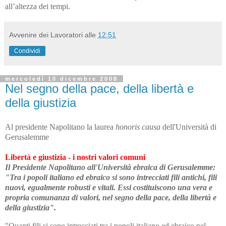
all’altezza dei tempi.
Avvenire dei Lavoratori
alle
12:51
Condividi
mercoledì 10 dicembre 2008
Nel segno della pace, della libertà e
della giustizia
Al presidente Napolitano la laurea
honoris
causa
dell'Università di
Gerusalemme
Libertà e giustizia - i nostri valori comuni
Il Presidente Napolitano all'Università ebraica di Gerusalemme:
"Tra i popoli italiano ed ebraico si sono intrecciati fili antichi, fili
nuovi, egualmente robusti e vitali. Essi costituiscono una vera e
propria comunanza di valori, nel segno della pace, della libertà e
della giustizia".
"Quanti fili si sono intrecciati tra i popoli italiano ed ebraico nel