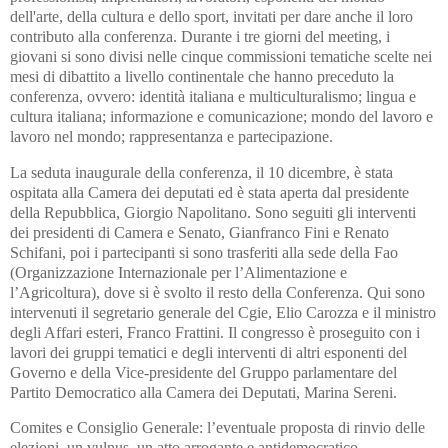
dell'arte, della cultura e dello sport, invitati per dare anche il loro
contributo alla conferenza. Durante i tre giorni del meeting, i
giovani si sono divisi nelle cinque commissioni tematiche scelte nei
mesi di dibattito a livello continentale che hanno preceduto la
conferenza, ovvero: identità italiana e multiculturalismo; lingua e
cultura italiana; informazione e comunicazione; mondo del lavoro e
lavoro nel mondo; rappresentanza e partecipazione.
La seduta inaugurale della conferenza, il 10 dicembre, è stata
ospitata alla Camera dei deputati ed è stata aperta dal presidente
della Repubblica, Giorgio Napolitano. Sono seguiti gli interventi
dei presidenti di Camera e Senato, Gianfranco Fini e Renato
Schifani, poi i partecipanti si sono trasferiti alla sede della Fao
(Organizzazione Internazionale per l’Alimentazione e
l’Agricoltura), dove si è svolto il resto della Conferenza. Qui sono
intervenuti il segretario generale del Cgie, Elio Carozza e il ministro
degli Affari esteri, Franco Frattini. Il congresso è proseguito con i
lavori dei gruppi tematici e degli interventi di altri esponenti del
Governo e della Vice-presidente del Gruppo parlamentare del
Partito Democratico alla Camera dei Deputati, Marina Sereni.
Comites e Consiglio Generale: l’eventuale proposta di rinvio delle
elezioni, un vulnus, un atto arrogante e antidemocratico.