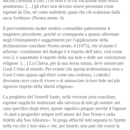
ancora carissimi a Dio, i cui doni e la cui vocazione sono senza
pentimento. […] gli ebrei non devono essere presentati come
rigettati da Dio, né come maledetti, quasi che ciò scaturisse dalla
sacra Scrittura» (Nostra aetate, 4).
Il provvedimento inoltre sembra contraddire palesemente il
magistero precedente, poiché si contrappone a quanto affermato
negli Orientamenti e suggerimenti per l’applicazione della
dichiarazione conciliare Nostra aetate, 4 (1975), che al punto I
afferma: «condizione del dialogo è il rispetto dell’altro, così come
esso è, e soprattutto il rispetto della sua fede e delle sue convinzioni
religiose. […] La Chiesa, per la sua stessa natura, deve annunciare
Gesù Cristo al mondo. Per evitare che questa testimonianza resa a
Gesù Cristo appaia agli ebrei come una violenza, i cattolici
dovranno aver cura di vivere e di annunciare la loro fede nel più
rigoroso rispetto della libertà religiosa».
La preghiera del Venerdì Santo, nella versione post-conciliare,
esprime suppliche indirizzate alla salvezza di tutti gli uomini: nel
caso specifico degli ebrei, questo significa pregare perché il Signore
«li aiuti a progredire sempre nell’amore del Suo Nome e nella
fedeltà alla Sua Alleanza». Si prega affinché tutti seguano lo Spirito
nella via che è loro data e che, per Israele, non può che essere la