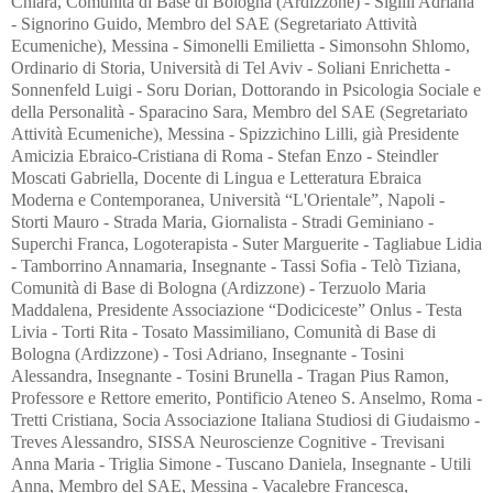
Chiara, Comunità di Base di Bologna (Ardizzone) - Sigilli Adriana
- Signorino Guido, Membro del SAE (Segretariato Attività
Ecumeniche), Messina - Simonelli Emilietta - Simonsohn Shlomo,
Ordinario di Storia, Università di Tel Aviv - Soliani Enrichetta -
Sonnenfeld Luigi - Soru Dorian, Dottorando in Psicologia Sociale e
della Personalità - Sparacino Sara, Membro del SAE (Segretariato
Attività Ecumeniche), Messina - Spizzichino Lilli, già Presidente
Amicizia Ebraico-Cristiana di Roma - Stefan Enzo - Steindler
Moscati Gabriella, Docente di Lingua e Letteratura Ebraica
Moderna e Contemporanea, Università “L'Orientale”, Napoli -
Storti Mauro - Strada Maria, Giornalista - Stradi Geminiano -
Superchi Franca, Logoterapista - Suter Marguerite - Tagliabue Lidia
- Tamborrino Annamaria, Insegnante - Tassi Sofia - Telò Tiziana,
Comunità di Base di Bologna (Ardizzone) - Terzuolo Maria
Maddalena, Presidente Associazione “Dodiciceste” Onlus - Testa
Livia - Torti Rita - Tosato Massimiliano, Comunità di Base di
Bologna (Ardizzone) - Tosi Adriano, Insegnante - Tosini
Alessandra, Insegnante - Tosini Brunella - Tragan Pius Ramon,
Professore e Rettore emerito, Pontificio Ateneo S. Anselmo, Roma -
Tretti Cristiana, Socia Associazione Italiana Studiosi di Giudaismo -
Treves Alessandro, SISSA Neuroscienze Cognitive - Trevisani
Anna Maria - Triglia Simone - Tuscano Daniela, Insegnante - Utili
Anna, Membro del SAE, Messina - Vacalebre Francesca,