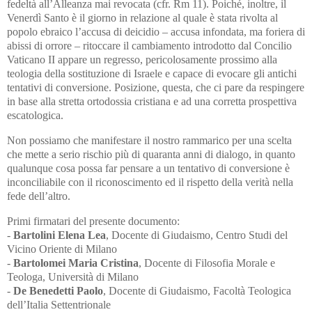
fedeltà all’Alleanza mai revocata (cfr. Rm 11). Poiché, inoltre, il
Venerdì Santo è il giorno in relazione al quale è stata rivolta al
popolo ebraico l’accusa di deicidio – accusa infondata, ma foriera di
abissi di orrore – ritoccare il cambiamento introdotto dal Concilio
Vaticano II appare un regresso, pericolosamente prossimo alla
teologia della sostituzione di Israele e capace di evocare gli antichi
tentativi di conversione. Posizione, questa, che ci pare da respingere
in base alla stretta ortodossia cristiana e ad una corretta prospettiva
escatologica.
Non possiamo che manifestare il nostro rammarico per una scelta
che mette a serio rischio più di quaranta anni di dialogo, in quanto
qualunque cosa possa far pensare a un tentativo di conversione è
inconciliabile con il riconoscimento ed il rispetto della verità nella
fede dell’altro.
Primi firmatari del presente documento:
-
Bartolini Elena Lea
, Docente di Giudaismo, Centro Studi del
Vicino Oriente di Milano
-
Bartolomei Maria Cristina
, Docente di Filosofia Morale e
Teologa, Università di Milano
-
De Benedetti Paolo
, Docente di Giudaismo, Facoltà Teologica
dell’Italia Settentrionale