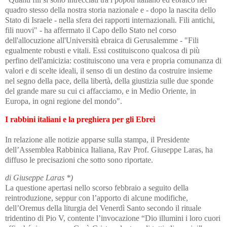
quadro stesso della nostra storia nazionale e - dopo la nascita dello
Stato di Israele - nella sfera dei rapporti internazionali. Fili antichi,
fili nuovi" - ha affermato il Capo dello Stato nel corso
dell'allocuzione all'Università ebraica di Gerusalemme - "Fili
egualmente robusti e vitali. Essi costituiscono qualcosa di più
perfino dell'amicizia: costituiscono una vera e propria comunanza di
valori e di scelte ideali, il senso di un destino da costruire insieme
nel segno della pace, della libertà, della giustizia sulle due sponde
del grande mare su cui ci affacciamo, e in Medio Oriente, in
Europa, in ogni regione del mondo".
I rabbini italiani e la preghiera per gli Ebrei
In relazione alle notizie apparse sulla stampa, il Presidente
dell’Assemblea Rabbinica Italiana, Rav Prof. Giuseppe Laras, ha
diffuso le precisazioni che sotto sono riportate.
di Giuseppe Laras *)
La questione apertasi nello scorso febbraio a seguito della
reintroduzione, seppur con l’apporto di alcune modifiche,
dell’Oremus della liturgia del Venerdì Santo secondo il rituale
tridentino di Pio V, contente l’invocazione “Dio illumini i loro cuori