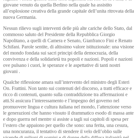
giovane venuto da quella Berlino nella quale ha assistito
all’esplosione creativa della grande capitale dell’unita ritrovata della
nuova Germania.
Nessun rilievo sugli interventi delle più alte cariche dello Stato, dal
commosso saluto del Presidente della Repubblica Giorgio
Napolitano, a quelli di Camera e Senato, Gianfranco Fini e Renato
Schifani. Parole sentite, di altissimo valore istituzionale: una visione
del mondo fondata sui sacri principi della democrazia, della
convivenza e della solidarietà tra popoli e nazioni. Popoli e nazioni
ove pulsano i cuori, le speranze e le aspettative di tanti nostri
giovani .
Qualche riflessione amara sull’intervento del ministro degli Esteri
On. Frattini. Non tanto sui contenuti del discorso, a tratti efficace e
ricco di contenuti, quanto sulla contraddizione tra affermazioni e
atti.Si assicura l’interessamento e l’impegno del governo nel
promuovere lingua e cultura italiana nel mondo, l’attenzione verso
le generazioni che hanno vissuto il drammatico esodo di massa ante
e dopo guerra nel mentre si assiste a tagli sui capitoli di spesa per
l’estero che appaiono per quello che sono: una ferita, una cesura,
una noncuranza, il tentativo di stendere il velo dell’oblio sulle
vicende di milioni di uomini e di donne della diffusa italianità nel