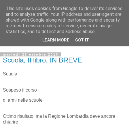
This site uses cookies from Google to deliver its services
L'Avvenire dei lavoratori
and to analyze traffic. Your IP address and user-agent are
shared with Google along with performance and security
metrics to ensure quality of service, generate usage
Cultura
statistics, and to detect and address abuse.
LEARN MORE
GOT IT
▼
martedì 26 ottobre 2010
Scuola, Il libro, IN BREVE
Scuola
Sospeso il corso
di armi nelle scuole
Ottimo risultato, ma la Regione Lombardia deve ancora
chiarire