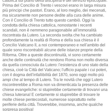
cattolica sul piano della disciplina e del servizio episcopale.
Prima del Concilio di Trento i vescovi erano in larga misura
più principi che pastori. Erano, al loro meglio, dei mecenati,
ma sicuramente non persone dedite alla cura delle anime.
Con il Concilio di Trento tutto questo cambiò. Oggi la
condotta della chiesa cattolica, nonostante i recenti
scandali, non è nemmeno paragonabile all'immoralità
riscontrata da Lutero. La seconda svolta che ha cambiato
profondamente la realtà di Roma e della sua chiesa è il
Concilio Vaticano II, a noi contemporaneo e nell'ambito del
quale sono riscontrabili alcune delle istanze proprie della
Riforma. Oltre a queste discontinuità, vi sono certamente
anche delle continuità che rendono Roma non molto diversa
da quella conosciuta da Lutero: l'esistenza di uno stato della
chiesa, cioè la Città del Vaticano; l'ufficio papale i cui poteri,
con il dogma dell'infallibilità del 1870, sono oggi molto più
ampi che al tempo di Lutero. Tra le novità che oggi Lutero
riscontrerebbe a Roma non va dimenticata la presenza delle
chiese evangeliche: si stupirebbe certamente di trovarvi una
chiesa luterana! E certamente si stupirebbe di trovare le
molte chiese pentecostali, numerose soprattutto nelle
periferie della città. Troverebbe, insomma, anche qualche
sorpresa positiva!