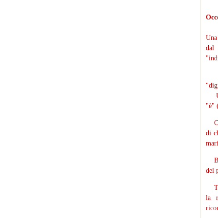
Occo
Una 
dal
"ind
La 
"dig
Una 
"è" 
Ci s
di c
mari
Biso
del 
Tutt
la r
rico