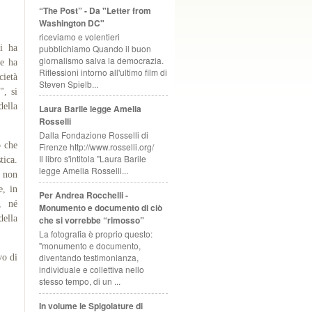
“The Post” - Da "Letter from
Washington DC"
riceviamo e volentieri
pubblichiamo Quando il buon
ti ha
giornalismo salva la democrazia.
 e ha
Riflessioni intorno all'ultimo film di
cietà
Steven Spielb...
", si
della
Laura Barile legge Amelia
Rosselli
Dalla Fondazione Rosselli di
o che
Firenze http://www.rosselli.org/
Il libro s'intitola "Laura Barile
tica.
legge Amelia Rosselli...
 non
e, in
Per Andrea Rocchelli -
e, né
Monumento e documento di ciò
della
che si vorrebbe “rimosso”
La fotografia è proprio questo:
"monumento e documento,
diventando testimonianza,
vo di
individuale e collettiva nello
stesso tempo, di un ...
In volume le Spigolature di