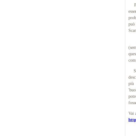
Prov
esse
prob
può 
Scan
Sare
(sem
que
comp
Suic
desc
più 
'buo
potr
foss
Vai 
http