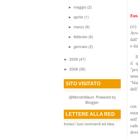
maggio
(2)
►
Euta
aprile
(1)
►
marzo
(9)
(rr)
►
Avv
febbraio
(6)
►
dall
gennaio
(2)
e da
►
Il v
2009
(47)
►
il q
2008
(36)
►
“pr
sens
“bla
SITO VISITATO
dell
@MondoMauri. Powered by
“Va 
Blogger
.
con 
euta
LETTERE ALLA RED
nell
Inviaci i tuoi commenti ed idee.
radi
dove