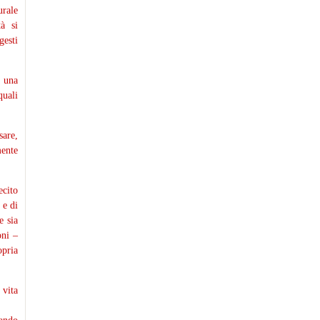
urale
tà si
gesti
a una
quali
sare,
mente
ecito
 e di
e sia
oni –
opria
vita