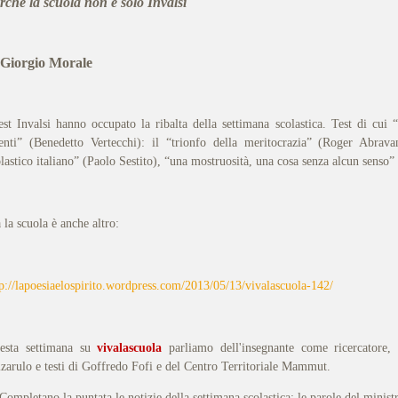
rché la scuola non è solo Invalsi
 Giorgio Morale
test Invalsi hanno occupato la ribalta della settimana scolastica. Test di cui 
tenti” (Benedetto Vertecchi): il “trionfo della meritocrazia” (Roger Abravan
olastico italiano” (Paolo Sestito), “una mostruosità, una cosa senza alcun senso
la scuola è anche altro:
tp://lapoesiaelospirito.wordpress.com/2013/05/13/vivalascuola-142/
esta settimana su
vivalascuola
parliamo dell'insegnante come ricercatore,
lzarulo e testi di Goffredo Fofi e del Centro Territoriale Mammut.
pletano la puntata le notizie della settimana scolastica: le parole del ministro