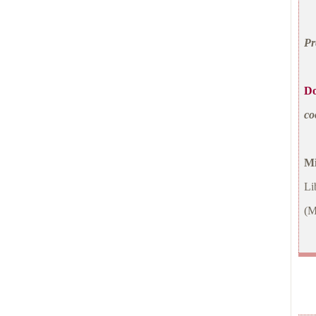
Pr
Do
co
Mi
Li
(M