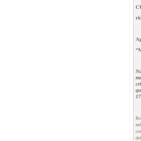
CU
ri
Ap
“M
Na
me
cr
qu
17
Ro
ne
co
de