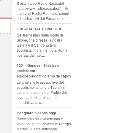
S osteniamo Radio Radicale!
https://www.radioradicale.it/ Gli
archivi di Radio Radicale: sonori
ed audiovisivi del Parlamento...
L'USCITA DAL DISVALORE
Nel trentesimo dalla morte di
Silone, che diresse la nostra
testata e il Centro Estero
socialista fino al rientro a Roma
liberata dal fasc...
120° - Genova - Sinistra e
socialismo
europeoRicominciamo da capo?
Le analisi e le prospettive del
socialismo italiano a 120 anni
dalla fondazione del Partito dei
lavoratori nella relazione
introduttiva al c...
Insegnare filosofia oggi
Riceviamo da vivalascuola e
volentieri pubblichiamo di Giorgio
Morale Questa settimana