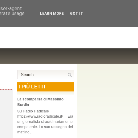
NTE COOPERATIVO, ZURIGO
 user-agent
nerate usage
LEARN MORE
GOT IT
I PIÙ LETTI
La scomparsa di Massimo
Bordin
Su Radio Radicale
https://www.radioradicale.it/ Era
un giornalista straordinariamente
competente. La sua rassegna del
mattino,...