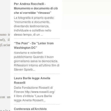
Per Andrea Rocchelli -
Monumento e documento di ciò
che si vorrebbe “rimosso”
La fotografia è proprio questo:
"monumento e documento,
diventando testimonianza,
individuale e collettiva nello
stesso tempo, di un ...
“sono troppo poco definiti gli
el), il “rilancio del sistema
“The Post” - Da "Letter from
” (Luciano Canfora).
Washington DC"
riceviamo e volentieri
pubblichiamo Quando il buon
giornalismo salva la democrazia.
Riflessioni intorno all'ultimo film di
Steven Spielb...
Laura Barile legge Amelia
Rosselli
Dalla Fondazione Rosselli di
Firenze http://www.rosselli.org/
Il libro s'intitola "Laura Barile
 con una intervista a Donato
legge Amelia Rosselli...
Conferenza all’Archivio
 e la realtà della scuola.