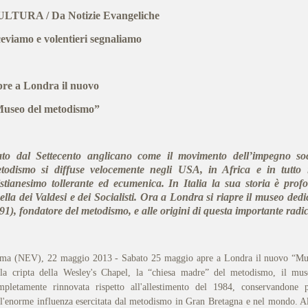
LTURA / Da Notizie Evangeliche
ceviamo e volentieri segnaliamo
re a Londra il nuovo
useo del metodismo”
to dal Settecento anglicano come il movimento dell’impegno soc
todismo si diffuse velocemente negli USA, in Africa e in tutt
istianesimo tollerante ed ecumenica. In Italia la sua storia è pro
ella dei Valdesi e dei Socialisti. Ora a Londra si riapre il museo de
91), fondatore del metodismo, e alle origini di questa importante radic
ma (NEV), 22 maggio 2013 - Sabato 25 maggio apre a Londra il nuovo “Mus
lla cripta della Wesley's Chapel, la “chiesa madre” del metodismo, il mu
mpletamente rinnovata rispetto all'allestimento del 1984, conservandone p
ll'enorme influenza esercitata dal metodismo in Gran Bretagna e nel mondo. A