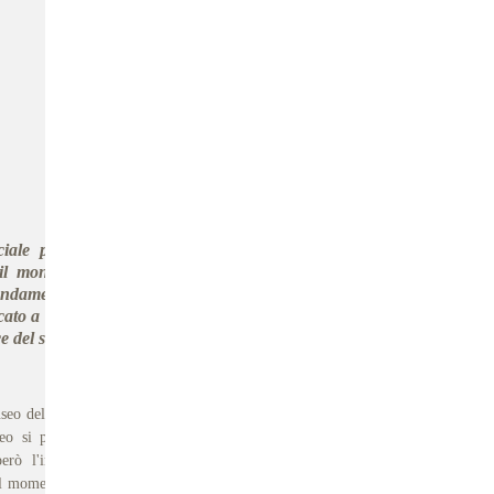
iale per antonomasia, il
o il mondo come forma di
fondamente intrecciata con
dicato a John Wesley (1703-
e del socialismo religioso.
eo del metodismo”. Ospitato
seo si presenta in una forma
erò l'intento: rendere conto
l momento il museo ospita tre