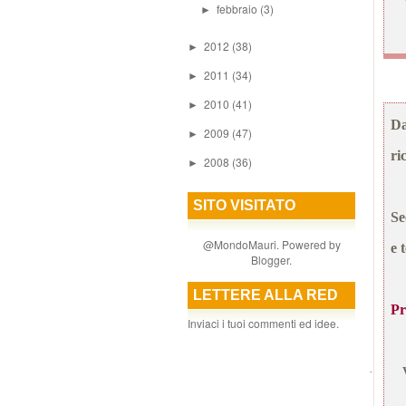
febbraio
(3)
►
2012
(38)
►
2011
(34)
►
2010
(41)
►
D
2009
(47)
►
ri
2008
(36)
►
SITO VISITATO
Se
@MondoMauri. Powered by
e 
Blogger
.
LETTERE ALLA RED
Pr
Inviaci i tuoi commenti ed idee.
·