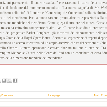
posizioni permanenti: “Il cuore riscaldato” che racconta la storia della conv
91), il fondatore del movimento metodista; “La nuova cappella di Mr. Wesl
todismo nella città di Londra; e “Connecting the Connexion” sulla rivoluziona
rcuiti del metodismo. Per l'autunno saranno pronte altre tre esposizioni sulla t
mensione mondiale del metodismo. Come spiega il curatore del museo, Christian 
l museo ha coinvolto competenze di alto livello”, come lo studio di architett
ello del progettista Barker Langham, già incaricati del rinnovamento della sta
g's Cross e della Royal Opera House. Accanto all'esposizione di reperti d'epoca 
nsentono un acceso interattivo ad un ampio archivio che va dai sermoni di John
atello Charles. L'intera operazione è costata oltre un milione di sterline. Tra
anglim Methodist Church della Corea del Sud con un contributo di circa 630
esto della dimensione mondiale del metodismo.
più recente
Home page
Post più ve