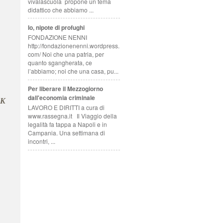
vivalascuola propone un tema
didattico che abbiamo ...
Io, nipote di profughi
FONDAZIONE NENNI
http://fondazionenenni.wordpress.
com/ Noi che una patria, per
quanto sgangherata, ce
l’abbiamo; noi che una casa, pu...
Per liberare il Mezzogiorno
dall'economia criminale
LK
LAVORO E DIRITTI a cura di
www.rassegna.it Il Viaggio della
legalità fa tappa a Napoli e in
Campania. Una settimana di
incontri, ...