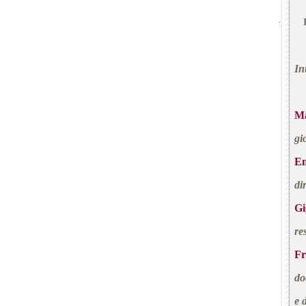
·
In
Ma
gi
En
di
Gi
re
Fr
do
e 