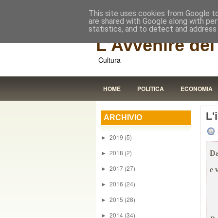
This site uses cookies from Google to 
are shared with Google along with per
statistics, and to detect and address
L'Avvenire dei 
Cultura
HOME
POLITICA
ECONOMIA
L'
ARCHIVIO
2019
(5)
►
2018
(2)
D
►
2017
(27)
►
e 
2016
(24)
►
2015
(28)
►
2014
(34)
►