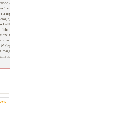
ersione di John Wesley (1703-
ey” sulla presenza del primo
ria organizzazione in classi e
eologia, l'impegno sociale e la
Dettlaff, “la ristrutturazione
ura John McAslan & Partners, e
zione ferroviaria londinese di
sono stati inseriti tablets che
 Wesley agli inni composti dal
 i maggiori donatori figura la
mila sterline.
Un segno anche
cchio