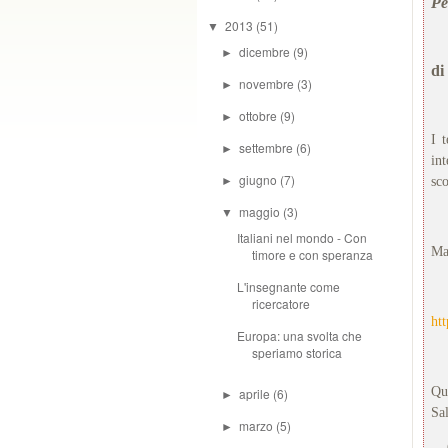
Pe
2013
(51)
▼
dicembre
(9)
►
di
novembre
(3)
►
ottobre
(9)
►
I 
settembre
(6)
►
in
giugno
(7)
►
sc
maggio
(3)
▼
Italiani nel mondo - Con
Ma 
timore e con speranza
L'insegnante come
ricercatore
ht
Europa: una svolta che
speriamo storica
Qu
aprile
(6)
►
Sa
marzo
(5)
►
Com