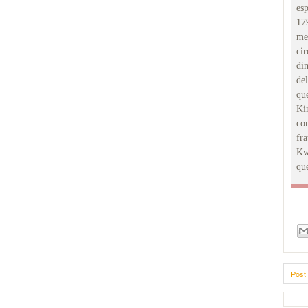
es
17
me
ci
di
de
qu
Kin
co
fr
Kw
qu
Post 