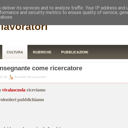
RISTORA
deliver its services and to analyze traffic. Your IP address and
formance and security metrics to ensure quality of service, ge
 abuse.
lavoratori
CULTURA
RUBRICHE
PUBBLICAZIONI
insegnante come ricercatore
16:46
Avvenire dei Lavoratori
a
vivalascuola
riceviamo
volentieri pubblichiamo