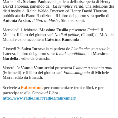
Martedì 31:
Stefano Paolucci
ci parlerà della riscoperta di Henry
David Thoreau, partendo da
La semplice verità,
una selezione dei
diari inediti di Ralph Waldo Emerson ed Henry David Thoreau,
pubblicata da Piano B edizioni. Il Libro del giorno sarà quello di
Antonia Arslan,
Il libro di Mush
, Skira edizioni.
Mercoledì 1 febbraio:
Massimo Fusillo
presenterà
Feticci,
Il
Mulino. Il libro del giorno sarà
Nodi al pettine,
(Giunti) di M.Aude
Murail e ce lo racconterà
Caterina Ramonda
.
Giovedì 2:
Salvo Intravaia
ci parlerà de
L'italia che va a scuola
,
Laterza. Il libro del giorno sarà:
Il male quotidiano,
di
Massimo
Gardella
, edito da Guanda.
Venerdì 3:
Vanna Vannuccini
presenterà
L'amore a settanta anni.
(Feltrinelli) e il libro del giorno sarà
Fantasmagonia
di
Michele
Mari
, edito da Einaudi.
Scrivete a
Fahrenheit
per commentare temi e libri, e per
partecipare alla
Caccia al Libro
.
http://www.radio.rai.it/radio3/fahrenheit/