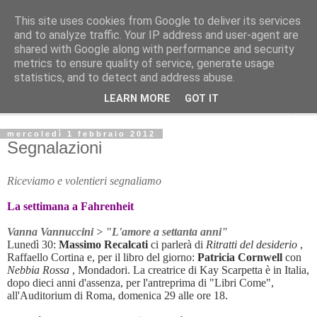
This site uses cookies from Google to deliver its services
L'Avvenire dei lavoratori
and to analyze traffic. Your IP address and user-agent are
shared with Google along with performance and security
metrics to ensure quality of service, generate usage
Cultura
statistics, and to detect and address abuse.
LEARN MORE
GOT IT
▼
mercoledì 1 febbraio 2012
Segnalazioni
Riceviamo e volentieri segnaliamo
La settimana a Fahrenheit
Vanna Vannuccini > "L'amore a settanta anni"
Lunedì 30:
Massimo Recalcati
ci parlerà di
Ritratti del desiderio
,
Raffaello Cortina e, per il libro del giorno:
Patricia Cornwell
con
Nebbia Rossa
, Mondadori. La creatrice di Kay Scarpetta è in Italia,
dopo dieci anni d'assenza, per l'antreprima di "Libri Come",
all'Auditorium di Roma, domenica 29 alle ore 18.