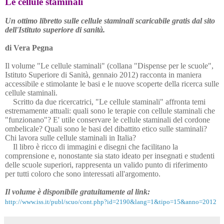
Le cellule staminali
Un ottimo libretto sulle cellule staminali scaricabile
gratis dal sito
dell'Istituto superiore di sanità.
di Vera Pegna
Il volume "Le cellule staminali" (collana "Dispense per le scuole",
Istituto Superiore di Sanità, gennaio 2012) racconta in maniera
accessibile e stimolante le basi e le nuove scoperte della ricerca sulle
cellule staminali.
Scritto da due ricercatrici, "Le cellule staminali" affronta temi
estremamente attuali: quali sono le terapie con cellule staminali che
"funzionano"? E' utile conservare le cellule staminali del cordone
ombelicale? Quali sono le basi del dibattito etico sulle staminali?
Chi lavora sulle cellule staminali in Italia?
Il libro è ricco di immagini e disegni che facilitano la
comprensione e, nonostante sia stato ideato per insegnati e studenti
delle scuole superiori, rappresenta un valido punto di riferimento
per tutti coloro che sono interessati all'argomento.
Il volume è disponibile gratuitamente al link:
http://www.iss.it/publ/scuo/cont.php?id=2190&lang=1&tipo=15&anno=2012