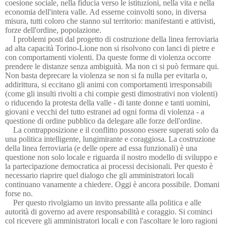
coesione sociale, nella fiducia verso le istituzioni, nella vita e nella
economia dell'intera valle. Ad esserne coinvolti sono, in diversa
misura, tutti coloro che stanno sul territorio: manifestanti e attivisti,
forze dell'ordine, popolazione.
I problemi posti dal progetto di costruzione della linea ferroviaria
ad alta capacità Torino-Lione non si risolvono con lanci di pietre e
con comportamenti violenti. Da queste forme di violenza occorre
prendere le distanze senza ambiguità. Ma non ci si può fermare qui.
Non basta deprecare la violenza se non si fa nulla per evitarla o,
addirittura, si eccitano gli animi con comportamenti irresponsabili
(come gli insulti rivolti a chi compie gesti dimostrativi non violenti)
o riducendo la protesta della valle - di tante donne e tanti uomini,
giovani e vecchi del tutto estranei ad ogni forma di violenza - a
questione di ordine pubblico da delegare alle forze dell'ordine.
La contrapposizione e il conflitto possono essere superati solo da
una politica intelligente, lungimirante e coraggiosa. La costruzione
della linea ferroviaria (e delle opere ad essa funzionali) è una
questione non solo locale e riguarda il nostro modello di sviluppo e
la partecipazione democratica ai processi decisionali. Per questo è
necessario riaprire quel dialogo che gli amministratori locali
continuano vanamente a chiedere. Oggi è ancora possibile. Domani
forse no.
Per questo rivolgiamo un invito pressante alla politica e alle
autorità di governo ad avere responsabilità e coraggio. Si cominci
col ricevere gli amministratori locali e con l'ascoltare le loro ragioni