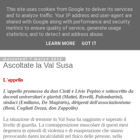
This site uses cookies from Google to deliver its services
L'Avvenire dei lavoratori
and to analyze traffic. Your IP address and user-agent are
shared with Google along with performance and security
metrics to ensure quality of service, generate usage
Cultura
statistics, and to detect and address abuse.
LEARN MORE
GOT IT
▼
mercoledì 7 marzo 2012
Ascoltate la Val Susa
L'appello
L'appello promosso da don Ciotti e Livio Pepino e sottoscritto da
docenti universitari e giuristi (Mattei, Revelli, Palombarini),
sindaci (Emiliano, De Magistris), dirigenti dell'associazionismo
(Beni, Cogliati Dezza, don Zappolin)
La situazione di tensione in Val Susa ha raggiunto e superato il
livello di guardia. La contrapposizione muscolare di questi mesi
degenera in episodi di violenza e di esasperazione che stanno
provocando danni incalcolabili nel fisico delle persone, nella