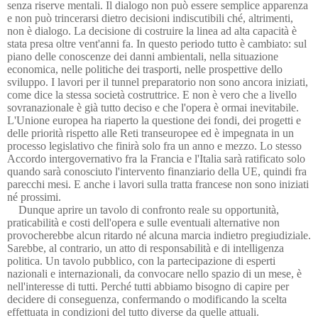
senza riserve mentali. Il dialogo non può essere semplice apparenza
e non può trincerarsi dietro decisioni indiscutibili ché, altrimenti,
non è dialogo. La decisione di costruire la linea ad alta capacità è
stata presa oltre vent'anni fa. In questo periodo tutto è cambiato: sul
piano delle conoscenze dei danni ambientali, nella situazione
economica, nelle politiche dei trasporti, nelle prospettive dello
sviluppo. I lavori per il tunnel preparatorio non sono ancora iniziati,
come dice la stessa società costruttrice. E non è vero che a livello
sovranazionale è già tutto deciso e che l'opera è ormai inevitabile.
L'Unione europea ha riaperto la questione dei fondi, dei progetti e
delle priorità rispetto alle Reti transeuropee ed è impegnata in un
processo legislativo che finirà solo fra un anno e mezzo. Lo stesso
Accordo intergovernativo fra la Francia e l'Italia sarà ratificato solo
quando sarà conosciuto l'intervento finanziario della UE, quindi fra
parecchi mesi. E anche i lavori sulla tratta francese non sono iniziati
né prossimi.
Dunque aprire un tavolo di confronto reale su opportunità,
praticabilità e costi dell'opera e sulle eventuali alternative non
provocherebbe alcun ritardo né alcuna marcia indietro pregiudiziale.
Sarebbe, al contrario, un atto di responsabilità e di intelligenza
politica. Un tavolo pubblico, con la partecipazione di esperti
nazionali e internazionali, da convocare nello spazio di un mese, è
nell'interesse di tutti. Perché tutti abbiamo bisogno di capire per
decidere di conseguenza, confermando o modificando la scelta
effettuata in condizioni del tutto diverse da quelle attuali.