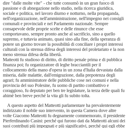
dire "dalle molte vite" - che tutte consumò in un gran fuoco di
passione e di abnegazione nello studio, nella ricerca giuridica,
sociale e politica, nel lavoro diurno e notturno, nella propaganda,
nell'organizzazione, nell'amministrazione, nell'impegno nei consigli
comunali e provinciali e nel Parlamento nazionale. Sempre
consapevole delle proprie scelte e delle rinunce che esse
comportavano, sempre pronto anche al sacrificio, sino a quello
supremo, e tuttavia animato, quasi sino alla fine, della speranza di
potere un giorno trovare la possibilità di conciliare i propri interessi
culturali con la strenua difesa degli interessi del proletariato e la non
meno strenua difesa della libertà.
Matteotti fu studioso di diritto, di diritto penale prima e di pubblica
finanza poi; fu organizzatore di leghe bracciantili per il
collocamento della mano d'opera in un zona d'Italia devastata dalla
miseria, dalle malattie, dall'emigrazione, dalla prepotenza degli
agrari; fu amministratore delle pubbliche cose nei comuni e nella
provincia del suo Polesine, fu uomo di partito combattivo e
coraggioso, fu deputato per ben tre legislature, la terza delle quali fu
ahimè ben breve perché la vita gli fu subito tolta.
A questo aspetto del Matteotti parlamentare ha prevalentemente
indirizzato il nobile suo intervento, in questa Camera dove altre
volte Giacomo Matteotti fu degnamente commemorato, il presidente
Pierferdinando Casini: perché qui furono dati da Matteotti alcuni dei
suoi contributi più impegnati e più significativi, perché qui egli ebbe