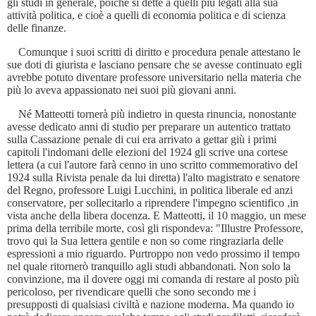
gli studi in generale, poiché si dette a quelli più legati alla sua
attività politica, e cioè a quelli di economia politica e di scienza
delle finanze.
Comunque i suoi scritti di diritto e procedura penale attestano le
sue doti di giurista e lasciano pensare che se avesse continuato egli
avrebbe potuto diventare professore universitario nella materia che
più lo aveva appassionato nei suoi più giovani anni.
Né Matteotti tornerà più indietro in questa rinuncia, nonostante
avesse dedicato anni di studio per preparare un autentico trattato
sulla Cassazione penale di cui era arrivato a gettar giù i primi
capitoli l'indomani delle elezioni del 1924 gli scrive una cortese
lettera (a cui l'autore farà cenno in uno scritto commemorativo del
1924 sulla Rivista penale da lui diretta) l'alto magistrato e senatore
del Regno, professore Luigi Lucchini, in politica liberale ed anzi
conservatore, per sollecitarlo a riprendere l'impegno scientifico ,in
vista anche della libera docenza. E Matteotti, il 10 maggio, un mese
prima della terribile morte, così gli rispondeva: "Illustre Professore,
trovo qui la Sua lettera gentile e non so come ringraziarla delle
espressioni a mio riguardo. Purtroppo non vedo prossimo il tempo
nel quale ritornerò tranquillo agli studi abbandonati. Non solo la
convinzione, ma il dovere oggi mi comanda di restare al posto più
pericoloso, per rivendicare quelli che sono secondo me i
presupposti di qualsiasi civiltà e nazione moderna. Ma quando io