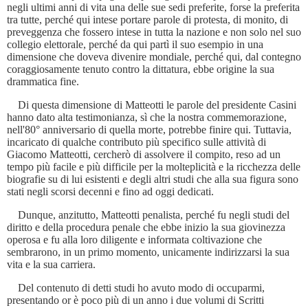
negli ultimi anni di vita una delle sue sedi preferite, forse la preferita
tra tutte, perché qui intese portare parole di protesta, di monito, di
preveggenza che fossero intese in tutta la nazione e non solo nel suo
collegio elettorale, perché da qui partì il suo esempio in una
dimensione che doveva divenire mondiale, perché qui, dal contegno
coraggiosamente tenuto contro la dittatura, ebbe origine la sua
drammatica fine.
Di questa dimensione di Matteotti le parole del presidente Casini
hanno dato alta testimonianza, sì che la nostra commemorazione,
nell'80° anniversario di quella morte, potrebbe finire qui. Tuttavia,
incaricato di qualche contributo più specifico sulle attività di
Giacomo Matteotti, cercherò di assolvere il compito, reso ad un
tempo più facile e più difficile per la molteplicità e la ricchezza delle
biografie su di lui esistenti e degli altri studi che alla sua figura sono
stati negli scorsi decenni e fino ad oggi dedicati.
Dunque, anzitutto, Matteotti penalista, perché fu negli studi del
diritto e della procedura penale che ebbe inizio la sua giovinezza
operosa e fu alla loro diligente e informata coltivazione che
sembrarono, in un primo momento, unicamente indirizzarsi la sua
vita e la sua carriera.
Del contenuto di detti studi ho avuto modo di occuparmi,
presentando or è poco più di un anno i due volumi di Scritti