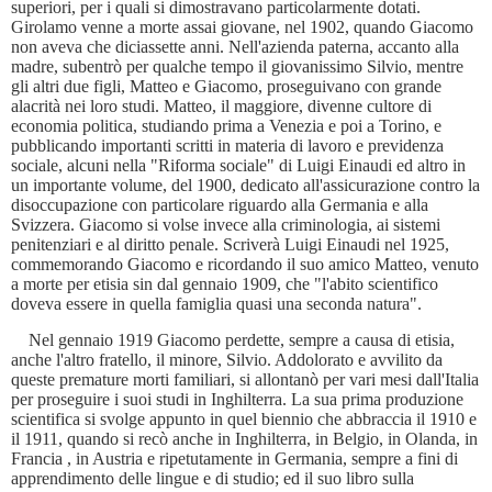
superiori, per i quali si dimostravano particolarmente dotati.
Girolamo venne a morte assai giovane, nel 1902, quando Giacomo
non aveva che diciassette anni. Nell'azienda paterna, accanto alla
madre, subentrò per qualche tempo il giovanissimo Silvio, mentre
gli altri due figli, Matteo e Giacomo, proseguivano con grande
alacrità nei loro studi. Matteo, il maggiore, divenne cultore di
economia politica, studiando prima a Venezia e poi a Torino, e
pubblicando importanti scritti in materia di lavoro e previdenza
sociale, alcuni nella "Riforma sociale" di Luigi Einaudi ed altro in
un importante volume, del 1900, dedicato all'assicurazione contro la
disoccupazione con particolare riguardo alla Germania e alla
Svizzera. Giacomo si volse invece alla criminologia, ai sistemi
penitenziari e al diritto penale. Scriverà Luigi Einaudi nel 1925,
commemorando Giacomo e ricordando il suo amico Matteo, venuto
a morte per etisia sin dal gennaio 1909, che "l'abito scientifico
doveva essere in quella famiglia quasi una seconda natura".
Nel gennaio 1919 Giacomo perdette, sempre a causa di etisia,
anche l'altro fratello, il minore, Silvio. Addolorato e avvilito da
queste premature morti familiari, si allontanò per vari mesi dall'Italia
per proseguire i suoi studi in Inghilterra. La sua prima produzione
scientifica si svolge appunto in quel biennio che abbraccia il 1910 e
il 1911, quando si recò anche in Inghilterra, in Belgio, in Olanda, in
Francia , in Austria e ripetutamente in Germania, sempre a fini di
apprendimento delle lingue e di studio; ed il suo libro sulla