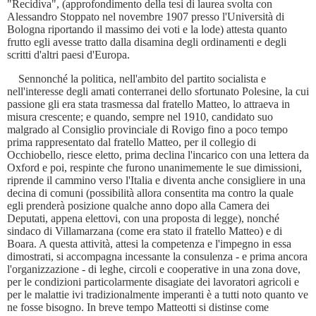
"Recidiva", (approfondimento della tesi di laurea svolta con
Alessandro Stoppato nel novembre 1907 presso l'Università di
Bologna riportando il massimo dei voti e la lode) attesta quanto
frutto egli avesse tratto dalla disamina degli ordinamenti e degli
scritti d'altri paesi d'Europa.
Sennonché la politica, nell'ambito del partito socialista e
nell'interesse degli amati conterranei dello sfortunato Polesine, la cui
passione gli era stata trasmessa dal fratello Matteo, lo attraeva in
misura crescente; e quando, sempre nel 1910, candidato suo
malgrado al Consiglio provinciale di Rovigo fino a poco tempo
prima rappresentato dal fratello Matteo, per il collegio di
Occhiobello, riesce eletto, prima declina l'incarico con una lettera da
Oxford e poi, respinte che furono unanimemente le sue dimissioni,
riprende il cammino verso l'Italia e diventa anche consigliere in una
decina di comuni (possibilità allora consentita ma contro la quale
egli prenderà posizione qualche anno dopo alla Camera dei
Deputati, appena elettovi, con una proposta di legge), nonché
sindaco di Villamarzana (come era stato il fratello Matteo) e di
Boara. A questa attività, attesi la competenza e l'impegno in essa
dimostrati, si accompagna incessante la consulenza - e prima ancora
l'organizzazione - di leghe, circoli e cooperative in una zona dove,
per le condizioni particolarmente disagiate dei lavoratori agricoli e
per le malattie ivi tradizionalmente imperanti è a tutti noto quanto ve
ne fosse bisogno. In breve tempo Matteotti si distinse come