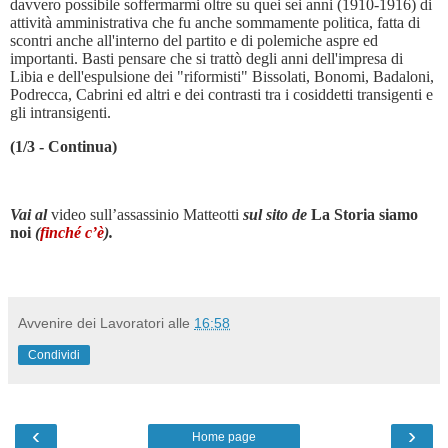
davvero possibile soffermarmi oltre su quei sei anni (1910-1916) di
attività amministrativa che fu anche sommamente politica, fatta di
scontri anche all'interno del partito e di polemiche aspre ed
importanti. Basti pensare che si trattò degli anni dell'impresa di
Libia e dell'espulsione dei "riformisti" Bissolati, Bonomi, Badaloni,
Podrecca, Cabrini ed altri e dei contrasti tra i cosiddetti transigenti e
gli intransigenti.
(1/3 - Continua)
Vai al
video sull’assassinio Matteotti
sul sito de
La Storia siamo
noi
(
finché c’è
).
Avvenire dei Lavoratori
alle
16:58
Condividi
‹
›
Home page