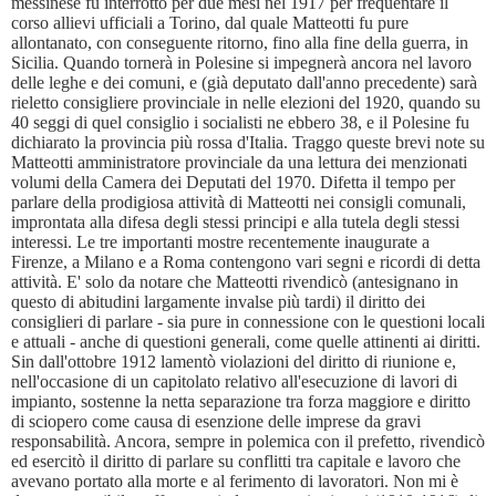
messinese fu interrotto per due mesi nel 1917 per frequentare il
corso allievi ufficiali a Torino, dal quale Matteotti fu pure
allontanato, con conseguente ritorno, fino alla fine della guerra, in
Sicilia. Quando tornerà in Polesine si impegnerà ancora nel lavoro
delle leghe e dei comuni, e (già deputato dall'anno precedente) sarà
rieletto consigliere provinciale in nelle elezioni del 1920, quando su
40 seggi di quel consiglio i socialisti ne ebbero 38, e il Polesine fu
dichiarato la provincia più rossa d'Italia. Traggo queste brevi note su
Matteotti amministratore provinciale da una lettura dei menzionati
volumi della Camera dei Deputati del 1970. Difetta il tempo per
parlare della prodigiosa attività di Matteotti nei consigli comunali,
improntata alla difesa degli stessi principi e alla tutela degli stessi
interessi. Le tre importanti mostre recentemente inaugurate a
Firenze, a Milano e a Roma contengono vari segni e ricordi di detta
attività. E' solo da notare che Matteotti rivendicò (antesignano in
questo di abitudini largamente invalse più tardi) il diritto dei
consiglieri di parlare - sia pure in connessione con le questioni locali
e attuali - anche di questioni generali, come quelle attinenti ai diritti.
Sin dall'ottobre 1912 lamentò violazioni del diritto di riunione e,
nell'occasione di un capitolato relativo all'esecuzione di lavori di
impianto, sostenne la netta separazione tra forza maggiore e diritto
di sciopero come causa di esenzione delle imprese da gravi
responsabilità. Ancora, sempre in polemica con il prefetto, rivendicò
ed esercitò il diritto di parlare su conflitti tra capitale e lavoro che
avevano portato alla morte e al ferimento di lavoratori. Non mi è