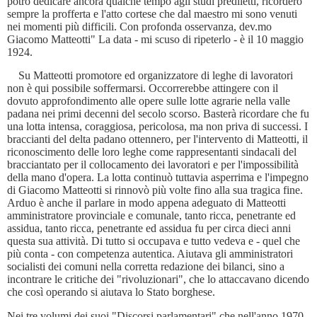
potrò dedicare ancora qualche tempo agli studi prediletti, ricorderò
sempre la profferta e l'atto cortese che dal maestro mi sono venuti
nei momenti più difficili. Con profonda osservanza, dev.mo
Giacomo Matteotti" La data - mi scuso di ripeterlo - è il 10 maggio
1924.
Su Matteotti promotore ed organizzatore di leghe di lavoratori
non è qui possibile soffermarsi. Occorrerebbe attingere con il
dovuto approfondimento alle opere sulle lotte agrarie nella valle
padana nei primi decenni del secolo scorso. Basterà ricordare che fu
una lotta intensa, coraggiosa, pericolosa, ma non priva di successi. I
braccianti del delta padano ottennero, per l'intervento di Matteotti, il
riconoscimento delle loro leghe come rappresentanti sindacali del
bracciantato per il collocamento dei lavoratori e per l'impossibilità
della mano d'opera. La lotta continuò tuttavia asperrima e l'impegno
di Giacomo Matteotti si rinnovò più volte fino alla sua tragica fine.
Arduo è anche il parlare in modo appena adeguato di Matteotti
amministratore provinciale e comunale, tanto ricca, penetrante ed
assidua, tanto ricca, penetrante ed assidua fu per circa dieci anni
questa sua attività. Di tutto si occupava e tutto vedeva e - quel che
più conta - con competenza autentica. Aiutava gli amministratori
socialisti dei comuni nella corretta redazione dei bilanci, sino a
incontrare le critiche dei "rivoluzionari", che lo attaccavano dicendo
che così operando si aiutava lo Stato borghese.
Nei tre volumi dei suoi "Discorsi parlamentari" che nell'anno 1970