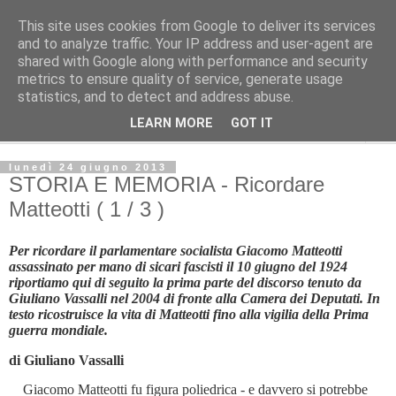
This site uses cookies from Google to deliver its services
L'Avvenire dei lavoratori
and to analyze traffic. Your IP address and user-agent are
shared with Google along with performance and security
metrics to ensure quality of service, generate usage
Cultura
statistics, and to detect and address abuse.
LEARN MORE
GOT IT
▼
lunedì 24 giugno 2013
STORIA E MEMORIA - Ricordare
Matteotti ( 1 / 3 )
Per ricordare il parlamentare socialista Giacomo Matteotti
assassinato per mano di sicari fascisti il 10 giugno del 1924
riportiamo qui di seguito la prima parte del discorso tenuto da
Giuliano Vassalli nel 2004 di fronte alla Camera dei Deputati. In
testo ricostruisce la vita di Matteotti fino alla vigilia della Prima
guerra mondiale.
di Giuliano Vassalli
Giacomo Matteotti fu figura poliedrica - e davvero si potrebbe