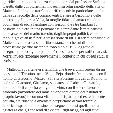
giuridici, curati con sapienza e con amore dal professore Stefano
Caretti, dalle cui pluriennali indagini su ogni aspetto della vita di
Matteotti fatalmente trarrò molti riferimenti: in particolare, anche
dalle sue raccolte delle commoventi Lettere a Giacomo e delle
tenerissime Lettere a Velia, la moglie fidata ed amata che dopo
pochi anni di gioia familiare con Giacomo e i tre bambini fu
costretta a vivere in una permanente e trepidante lettera causata
dalle assenze del marito travolto dagli impegni politici, e non di
rado in grave ansietà per la stessa sorte di lui. Gli scritti penalistici di
Matteotti vertono sia sul diritto sostanziale che sul diritto
processuale (le due materie furono sino al 1938 oggetto di
insegnamento congiunto) e non è questa la sede per soffermarvisi.
Vorrei invece ricordare brevemente il contesto in cui quegli studi si
svolsero.
Matteotti apparteneva a famiglia che traeva umili origini da un
paesino del Trentino, nella Val di Pejo, donde s'era spostata con il
nonno di Giacomo, Matteo, a Fratta Polesine in quel di Rovigo. Il
padre di Giacomo, Girolamo, sposatosi ad Isabella Garzarolo,
donna di forti capacità e di grandi virtù, con il solerte lavoro di
calderaio (lavoratore del rame e venditore diretto dei risultati del
proprio lavoro) e con una vita tutta di risparmio ed estremamente
oculata, era riuscito a diventare proprietario di vari terreni e
fabbricati sparsi nel Polesine, conseguendo così quella media
agiatezza che gli consentì di avviare i figli maggiori agli studi