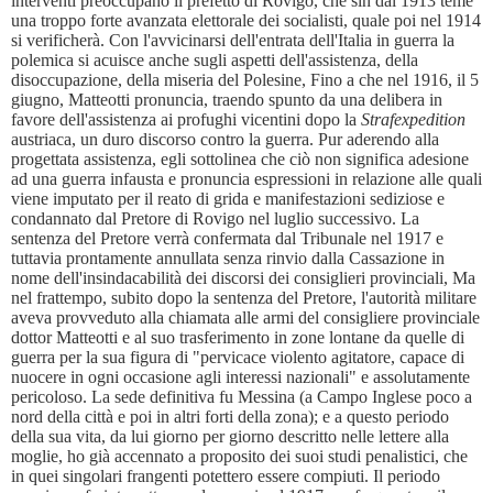
interventi preoccupano il prefetto di Rovigo, che sin dal 1913 teme
una troppo forte avanzata elettorale dei socialisti, quale poi nel 1914
si verificherà. Con l'avvicinarsi dell'entrata dell'Italia in guerra la
polemica si acuisce anche sugli aspetti dell'assistenza, della
disoccupazione, della miseria del Polesine, Fino a che nel 1916, il 5
giugno, Matteotti pronuncia, traendo spunto da una delibera in
favore dell'assistenza ai profughi vicentini dopo la
Strafexpedition
austriaca, un duro discorso contro la guerra. Pur aderendo alla
progettata assistenza, egli sottolinea che ciò non significa adesione
ad una guerra infausta e pronuncia espressioni in relazione alle quali
viene imputato per il reato di grida e manifestazioni sediziose e
condannato dal Pretore di Rovigo nel luglio successivo. La
sentenza del Pretore verrà confermata dal Tribunale nel 1917 e
tuttavia prontamente annullata senza rinvio dalla Cassazione in
nome dell'insindacabilità dei discorsi dei consiglieri provinciali, Ma
nel frattempo, subito dopo la sentenza del Pretore, l'autorità militare
aveva provveduto alla chiamata alle armi del consigliere provinciale
dottor Matteotti e al suo trasferimento in zone lontane da quelle di
guerra per la sua figura di "pervicace violento agitatore, capace di
nuocere in ogni occasione agli interessi nazionali" e assolutamente
pericoloso. La sede definitiva fu Messina (a Campo Inglese poco a
nord della città e poi in altri forti della zona); e a questo periodo
della sua vita, da lui giorno per giorno descritto nelle lettere alla
moglie, ho già accennato a proposito dei suoi studi penalistici, che
in quei singolari frangenti potettero essere compiuti. Il periodo