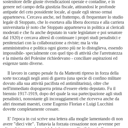
sostenitore delle giuste rivendicazioni operaie e contadine, e in
genere nel campo della giustizia fiscale, attirandosi le profonde
antipatie del ceto possidente locale, al quale egli stesso ormai
apparteneva. Cercava anche, nel frattempo, di frequentare lo studio
legale di Stoppato, che lo esortava alla libera docenza e alla carriera
universitaria (è noto che Stoppato apparteneva in politica ai clericali
moderati e che fu anche deputato in varie legislature e poi senatore
dal 1920) e cercava altresì di continuare i propri studi penalistici e
penitenziari con la collaborazione a riviste; ma la vita
amministrativa e politica ogni giorno più ne lo distoglieva, essendo
impossibile- specialmente con quel tipo di attività che l'arretratezza
e la miseria del Polesine richiedevano - conciliare aspirazioni ed
esigenze tanto diverse.
Il lavoro in campo penale fu da Matteotti ripreso in forza della
sorte toccatagli negli anni di guerra (una specie di confino militare
dovuto alla sua attività pacifista ed antimilitarista), oltre che
nell'immediato dopoguerra prima d'essere eletto deputato. Fu il
biennio 1917-1919, dopo del quale la sua partecipazione agli studi
penalistici, nonostante gli incoraggiamenti che riceveva anche da
altri rinomati maestri, come Eugenio Florian e Luigi Lucchini
dovette completamente cessare.
E' l'epoca in cui scrive una lettera alla moglie lamentando di non
avere "dieci vite". Tuttavia la forzata cessazione non avvenne per