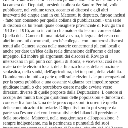
la camera dei Deputati, presieduta allora da Sandro Pertini, volle
pubblicare, nel volume terzo, accanto ai discorsi e agli altri
interventi dei cinque anni in cui Matteotti fu deputato, furono inclusi
- fatto non consueto per quella collana di pubblicazioni - una serie
di discorsi da lui tenuti quale consigliere provinciale di Rovigo tra il
1910 e il 1916, anno in cui fu chiamato sotto le armi come soldato.
Quella della Camera fu una iniziativa sana, integrata del resto con
altri importanti documenti, perché collegata con i numerosi discorsi
tenuti alla Camera stessa nelle materie concernenti gli enti locali e
anche per dare un'idea della reale dimensione dell'uomo e del suo
impegno. Ed inoltre gli argomenti dei discorsi di Rovigo si
intersecano in più punti con quelli di Roma, e viceversa; così nella
materia delle elezioni locali, della finanza locale, della situazione
scolastica, della sanità, dell'agricoltura, dei trasporti, della viabilità.
Dominarono in tutti - a parte quelli sulle elezioni - le preoccupazioni
per la spesa pubblica e una costante vigilanza per impedire spese
giudicate inutili o che potrebbero essere meglio avviate verso
direzioni diverse di quelle proposte dalla Deputazione. L'oratore si
occupa dei minuti bisogni quotidiani delle popolazioni e dimostra di
conoscerli a fondo. Una delle preoccupazioni ricorrenti è quella
delle comunicazioni tranviarie. Diligentissimo fu poi sempre da
parte sua l'esame dei conti consuntivi e dei bilanci di previsione
della provincia. Matteotti, nella maggioranza o all'opposizione, è
sempre indipendente, ma la pertinenza e puntualità dei suoi