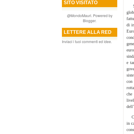
SITO VISITATO
Scri
glob
@MondoMauri. Powered by
fatt
Blogger
.
di i
Euro
LETTERE ALLA RED
cond
Inviaci i tuoi commenti ed idee.
gene
euro
sind
e ta
gove
sist
con 
rott
che 
liv
dell
Oltr
in c
cons