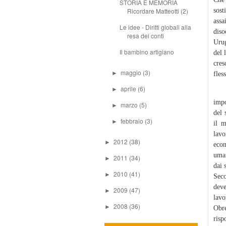
STORIA E MEMORIA
Ricordare Matteotti (2)
sost
assa
Le idee - Diritti globali alla
diso
resa dei conti
Urug
Il bambino artigiano
del 
cres
maggio
(3)
►
fless
aprile
(6)
►
Cosa
impo
marzo
(5)
►
del 
febbraio
(3)
►
il m
lavo
2012
(38)
►
econ
uman
2011
(34)
►
dai 
2010
(41)
►
Seco
deve
2009
(47)
►
lavo
2008
(36)
►
Obre
risp