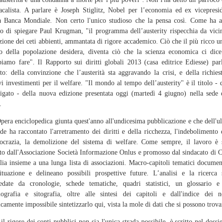
acalista. A parlare è Joseph Stiglitz, Nobel per l’economia ed ex vicepresi
a Banca Mondiale. Non certo l'unico studioso che la pensa così. Come ha 
 di spiegare Paul Krugman, "il programma dell’austerity rispecchia da vici
zione dei ceti abbienti, ammantata di rigore accademico. Ciò che il più ricco u
o della popolazione desidera, diventa ciò che la scienza economica ci dic
iamo fare". Il Rapporto sui diritti globali 2013 (casa editrice Ediesse) par
to: della convinzione che l’austerità sta aggravando la crisi, e della richies
i investimenti per il welfare. "Il mondo al tempo dell’austerity" è il titolo - 
igato - della nuova edizione presentata oggi (martedì 4 giugno) nella sede 
.
a enciclopedica giunta quest'anno all'undicesima pubblicazione e che dell'u
de ha raccontato l'arretramento dei diritti e della ricchezza, l'indebolimento 
crazia, la demolizione del sistema di welfare. Come sempre, il lavoro è 
to dall'Associazione Società Informazione Onlus e promosso dal sindacato di 
alia insieme a una lunga lista di associazioni. Macro-capitoli tematici docume
ituazione e delineano possibili prospettive future. L’analisi e la ricerca
edate da cronologie, schede tematiche, quadri statistici, un glossario 
iografia e sitografia, oltre alle sintesi dei capitoli e dall'indice dei 
icamente impossibile sintetizzarlo qui, vista la mole di dati che si possono trova
il rigore dei conti pubblici non sia l'unica strada possibile, è scritto nel dossie