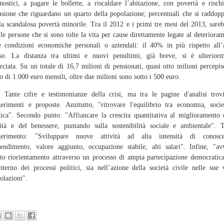
nostici, a pagare le bollette, a riscaldare l’abitazione, con povertà e risch
usione che riguardano un quarto della popolazione; percentuali che si raddop
la scandalosa povertà minorile. Tra il 2012 e i primi tre mesi del 2013, sare
le persone che si sono tolte la vita per cause direttamente legate al deteriora
e condizioni economiche personali o aziendali: il 40% in più rispetto all
rso. La distanza tra ultimi e nuovi penultimi, già breve, si è ulteriorm
rciata. Su un totale di 16,7 milioni di pensionati, quasi otto milioni percepi
 di 1.000 euro mensili, oltre due milioni sono sotto i 500 euro.
te cifre e testimonianze della crisi, ma tra le pagine d'analisi trov
erimenti e proposte. Anzitutto, "ritrovare l'equilibrio tra economia, soci
tica". Secondo punto: "Affiancare la crescita quantitativa al miglioramento 
ità e del benessere, puntando sulla sostenibilità sociale e ambientale". 
gerimento: "Sviluppare nuove attività ad alta intensità di conosce
endimento, valore aggiunto, occupazione stabile, alti salari". Infine, "av
to riorientamento attraverso un processo di ampia partecipazione democratica
interno dei processi politici, sia nell’azione della società civile nelle sue 
colazioni".