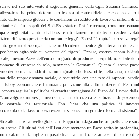
ve nel suo intervento il segretario generale della Cgil, Susanna Camusso
alizzazione ha prima determinato le enormi contraddizioni che conosciamo t
urato delle imprese globali e le condizioni di reddito e di lavoro di milioni di ci
ndiani e di altri popoli del Sud-Est asiatico. Poi è ritornata, come uno tsunam
pa e negli Stati Uniti ad abbassare i trattamenti retributivi e rendere volati
izioni di lavoro previste da contratti e leggi". E così "il capitalismo senza rego
rato giovani disoccupati anche in Occidente, mentre gli interventi delle aut
pee hanno agito solo sul versante del rigore". Eppure, osserva ancora la diri
acale, "nessun Paese dell'euro è in grado di produrre un equilibrio stabile dei 
ntomeno di crescere da solo, nemmeno la Germania". Quanto al nostro paese
rno dei tecnici ha addirittura immaginato che fosse utile, nella crisi, indeboli
ema della rappresentanza sociale, e sostituirlo con una rete di rapporti privile
le lobby economiche e finanziarie più vicine alla cultura liberista". Per cam
a occorre seguire le politiche di crescita immaginate dal Piano del Lavoro della
"coinvolgono imprese, università, centri di ricerca e istituzioni di governo 
ello centrale che territoriale. Con l’idea che una politica di innovaz
’economia e del lavoro possa essere in se stessa una grande riforma di sistema".
e alle analisi a livello globale, il Rapporto indaga anche su quello che è suc
asa nostra. Gli ultimi dati dell’Istat documentano un Paese ferito in profondità
umi calanti e famiglie impossibilitate a far fronte ai costi di cure ed 