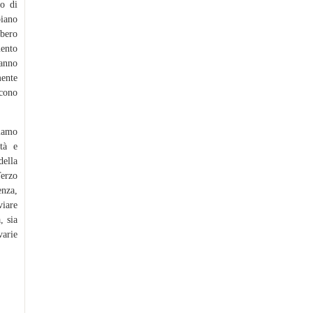
io di
piano
bbero
mento
’anno
ente
scono
iamo
età e
della
Terzo
nza,
viare
, sia
varie