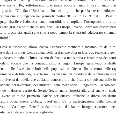
iene anche l’Ilo, sottolineando che strade opposte hanno finora ottenuto risu
i positivi. "Gli Stati Uniti hanno finanziato politiche per la crescita riducen
ccupazione e giungendo nel primo trimestre 2013 a un +2,5% del Pil. Paesi
uay, Brasile e Indonesia hanno consolidato e ampliato l’occupazione e la qu
lavoro grazie a politiche di sviluppo". In Europa, invece, "oltre alla disoccupaz
ce la precarietà, quella che sino a poco tempo fa si era usi edulcorare chiama
ibilità".
 si nasconde, allora, dietro l’apparente asetticità e inevitabilità delle m
ste dalla Troika? Come spiega nella prefazione Sharan Burrow, segretario gen
sindacato mondiale (Ituc), "siamo di fronte a una storica e finale resa dei cont
odello sociale che ha contraddistinto a lungo l’Europa, garantendo i diritt
ro e delle fasce più deboli della popolazione. Dietro allo schermo delle ra
omiche e di bilancio, si afferma una visione del mondo e delle relazioni soci
e diversa da quella che abbiamo conosciuto e che è stata conquistata dalle lo
sacrifici dei lavoratori, dei sindacati, delle forze sociali lungo tutto il secolo sco
ndo il dossier curato da Sergio Segio, nella risposta alla crisi anche il sind
 avere un ruolo primario. Anche per questo, affinché la difesa dei diritt
ratori possa essere globale, quest’anno c'è la partecipazione della Comis
ras de Catalunya. Poiché se dai diritti e dal lavoro bisogna ripartire, anc
osta dei sindacati deve essere globale.