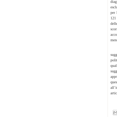
diag
escl
per 
121 
dell
sco
acco
meno
Tan
sugg
poli
qual
sug
appr
ques
all’
arti