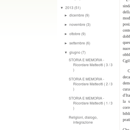
sind
2013
(51)
▼
dell
dicembre
(9)
►
modo
novembre
(3)
posi
►
cent
ottobre
(9)
►
dobb
settembre
(6)
ques
►
nuov
giugno
(7)
▼
obbl
STORIA E MEMORIA -
Cgil
Ricordare Matteotti ( 3 / 3
)
Oper
deca
STORIA E MEMORIA -
demo
Ricordare Matteotti ( 2 / 3
)
cura
d'It
STORIA E MEMORIA -
la s
Ricordare Matteotti ( 1 / 3
)
corr
bibl
Religioni, dialogo,
prat
integrazione
Che 