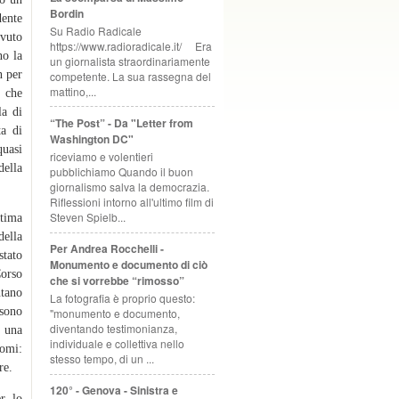
Bordin
dente
Su Radio Radicale
avuto
https://www.radioradicale.it/ Era
no la
un giornalista straordinariamente
n per
competente. La sua rassegna del
mattino,...
e che
la di
“The Post” - Da "Letter from
ta di
Washington DC"
quasi
riceviamo e volentieri
della
pubblichiamo Quando il buon
giornalismo salva la democrazia.
Riflessioni intorno all'ultimo film di
Steven Spielb...
ltima
della
Per Andrea Rocchelli -
stato
Monumento e documento di ciò
Corso
che si vorrebbe “rimosso”
ntano
La fotografia è proprio questo:
 sono
"monumento e documento,
diventando testimonianza,
e una
individuale e collettiva nello
nomi:
stesso tempo, di un ...
re.
120° - Genova - Sinistra e
r, lo