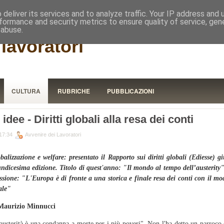
RISTORA
deliver its services and to analyze traffic. Your IP address and
formance and security metrics to ensure quality of service, ge
 abuse.
lavoratori
CULTURA
RUBRICHE
PUBBLICAZIONI
 idee - Diritti globali alla resa dei conti
17:34
Avvenire dei Lavoratori
balizzazione e welfare: presentato il Rapporto sui diritti globali (Ediesse) g
undicesima edizione. Titolo di quest'anno: "Il mondo al tempo dell’austerity
essione: "L'Europa è di fronte a una storica e finale resa dei conti con il mo
ale"
Maurizio Minnucci
austerità è una condanna a morte per i più poveri". Non l'ha detto un parroco