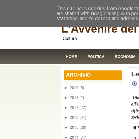
This site uses cookies from Google to 
are shared with Google along with per
statistics, and to detect and address
L'Avvenire dei 
Cultura
HOME
POLITICA
ECONOMIA
Le
ARCHIVIO
2019
(5)
►
2018
(2)
Glo
►
all'
2017
(27)
►
rifl
2016
(24)
soci
►
2015
(28)
►
di 
2014
(34)
►
"L’