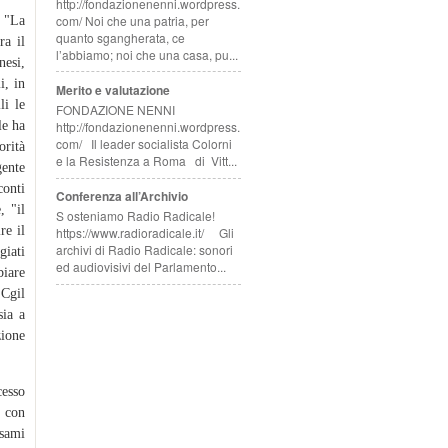
http://fondazionenenni.wordpress.
com/ Noi che una patria, per
: "La
quanto sgangherata, ce
ra il
l’abbiamo; noi che una casa, pu...
nesi,
i, in
Merito e valutazione
li le
FONDAZIONE NENNI
le ha
http://fondazionenenni.wordpress.
com/ Il leader socialista Colorni
orità
e la Resistenza a Roma di Vitt...
gente
conti
Conferenza all’Archivio
, "il
S osteniamo Radio Radicale!
re il
https://www.radioradicale.it/ Gli
archivi di Radio Radicale: sonori
giati
ed audiovisivi del Parlamento...
biare
 Cgil
sia a
ione
cesso
, con
esami