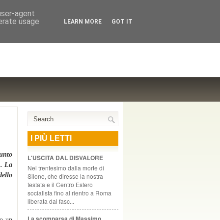
NTE COOPERATIVO, ZURIGO
 user-agent
nerate usage
LEARN MORE
GOT IT
I PIÙ LETTI
iunto
L'USCITA DAL DISVALORE
". La
Nel trentesimo dalla morte di
dello
Silone, che diresse la nostra
testata e il Centro Estero
socialista fino al rientro a Roma
liberata dal fasc...
La scomparsa di Massimo
 o un