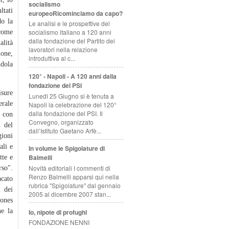
socialismo
ltati
europeoRicominciamo da capo?
do la
Le analisi e le prospettive del
socialismo italiano a 120 anni
 come
dalla fondazione del Partito dei
alità
lavoratori nella relazione
ione,
introduttiva al c...
ndola
120° - Napoli - A 120 anni dalla
fondazione del PSI
isure
Lunedì 25 Giugno si è tenuta a
erale
Napoli la celebrazione del 120°
dalla fondazione del PSI. Il
i con
Convegno, organizzato
i del
dall’Istituto Gaetano Arfè...
gioni
ali e
In volume le Spigolature di
Balmelli
tte e
Novità editoriali I commenti di
rso".
Renzo Balmelli apparsi qui nella
acato
rubrica "Spigolature" dal gennaio
i dei
2005 al dicembre 2007 stan...
iones
he la
Io, nipote di profughi
FONDAZIONE NENNI