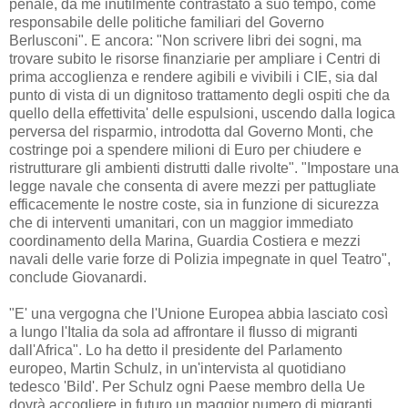
penale, da me inutilmente contrastato a suo tempo, come
responsabile delle politiche familiari del Governo
Berlusconi". E ancora: "Non scrivere libri dei sogni, ma
trovare subito le risorse finanziarie per ampliare i Centri di
prima accoglienza e rendere agibili e vivibili i CIE, sia dal
punto di vista di un dignitoso trattamento degli ospiti che da
quello della effettivita' delle espulsioni, uscendo dalla logica
perversa del risparmio, introdotta dal Governo Monti, che
costringe poi a spendere milioni di Euro per chiudere e
ristrutturare gli ambienti distrutti dalle rivolte". "Impostare una
legge navale che consenta di avere mezzi per pattugliate
efficacemente le nostre coste, sia in funzione di sicurezza
che di interventi umanitari, con un maggior immediato
coordinamento della Marina, Guardia Costiera e mezzi
navali delle varie forze di Polizia impegnate in quel Teatro",
conclude Giovanardi.
"E' una vergogna che l'Unione Europea abbia lasciato così
a lungo l'Italia da sola ad affrontare il flusso di migranti
dall'Africa". Lo ha detto il presidente del Parlamento
europeo, Martin Schulz, in un'intervista al quotidiano
tedesco 'Bild'. Per Schulz ogni Paese membro della Ue
dovrà accogliere in futuro un maggior numero di migranti.