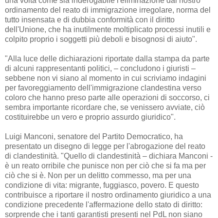
una volta come sia inderogabile l'eliminazione dal nostro
ordinamento del reato di immigrazione irregolare, norma del
tutto insensata e di dubbia conformità con il diritto
dell'Unione, che ha inutilmente moltiplicato processi inutili e
colpito proprio i soggetti più deboli e bisognosi di aiuto".
"Alla luce delle dichiarazioni riportate dalla stampa da parte
di alcuni rappresentanti politici, – concludono i giuristi –
sebbene non vi siano al momento in cui scriviamo indagini
per favoreggiamento dell'immigrazione clandestina verso
coloro che hanno preso parte alle operazioni di soccorso, ci
sembra importante ricordare che, se venissero avviate, ciò
costituirebbe un vero e proprio assurdo giuridico".
Luigi Manconi, senatore del Partito Democratico, ha
presentato un disegno di legge per l'abrogazione del reato
di clandestinità. "Quello di clandestinità – dichiara Manconi -
è un reato orribile che punisce non per ciò che si fa ma per
ciò che si è. Non per un delitto commesso, ma per una
condizione di vita: migrante, fuggiasco, povero. E questo
contribuisce a riportare il nostro ordinamento giuridico a una
condizione precedente l'affermazione dello stato di diritto:
sorprende che i tanti garantisti presenti nel PdL non siano