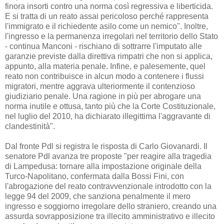
finora insorti contro una norma così regressiva e liberticida.
E si tratta di un reato assai pericoloso perché rappresenta
l'immigrato e il richiedente asilo come un nemico". Inoltre,
l'ingresso e la permanenza irregolari nel territorio dello Stato
- continua Manconi - rischiano di sottrarre l'imputato alle
garanzie previste dalla direttiva rimpatri che non si applica,
appunto, alla materia penale. Infine, e palesemente, quel
reato non contribuisce in alcun modo a contenere i flussi
migratori, mentre aggrava ulteriormente il contenzioso
giudiziario penale. Una ragione in più per abrogare una
norma inutile e ottusa, tanto più che la Corte Costituzionale,
nel luglio del 2010, ha dichiarato illegittima l'aggravante di
clandestinità".
Dal fronte Pdl si registra le risposta di Carlo Giovanardi. Il
senatore Pdl avanza tre proposte "per reagire alla tragedia
di Lampedusa: tornare alla impostazione originale della
Turco-Napolitano, confermata dalla Bossi Fini, con
l'abrogazione del reato contravvenzionale introdotto con la
legge 94 del 2009, che sanziona penalmente il mero
ingresso e soggiorno irregolare dello straniero, creando una
assurda sovrapposizione tra illecito amministrativo e illecito