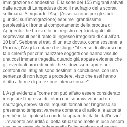
immigrazione clandestina. È la sorte dei 155 migranti salvati
dalle acque di Lampedusa dopo il naufragio della scorsa
settimana. Al riguardo l'Asgi (Associazione per gli studi
giuridici sull'immigrazione) esprime "grandissime
perplessità di fronte al comportamento della procura di
Agrigento che ha iscritto nel registro degli indagati tutti i
sopravvissuti per il reato di ingresso irregolare di cui all'art.
10 bis". Sebbene si tratti di un atto dovuto, come sostiene la
Procura, l'Asgi fa notare che sfugge "il senso di attivarsi con
tale celerità per criminalizzare soggetti che hanno vissuto
una così immane tragedia, quando già appare evidente che
gli eventuali procedimenti che si dovessero aprire nei
confronti dei rifugiati sono destinati a concludersi con una
sentenza di non luogo a procedere, visto che essi hanno
diritto a forme di protezione internazionale".
L'Asgi evidenzia "come non può affatto essere considerato
irregolare l'ingresso di coloro che sopravvivono ad un
naufragio, sprovvisti dei requisiti formali per l'ingresso se
presentano tempestivamente domanda di asilo alle autorità,
perché in tali ipotesi la condotta appare lecita fin dall'inizio".
"L'evidente assurdità di detta situazione mette in luce ancora