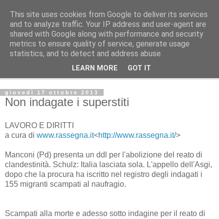
This site uses cookies from Google to deliver its services
L'Avvenire dei lavoratori
and to analyze traffic. Your IP address and user-agent are
shared with Google along with performance and security
metrics to ensure quality of service, generate usage
Cultura
statistics, and to detect and address abuse.
LEARN MORE
GOT IT
▼
giovedì 17 ottobre 2013
Non indagate i superstiti
LAVORO E DIRITTI
a cura di
www.rassegna.it
<
http://www.rassegna.it/
>
Manconi (Pd) presenta un ddl per l'abolizione del reato di
clandestinità. Schulz: Italia lasciata sola. L'appello dell'Asgi,
dopo che la procura ha iscritto nel registro degli indagati i
155 migranti scampati al naufragio.
Scampati alla morte e adesso sotto indagine per il reato di