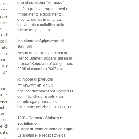
che si vorrebbe “rimosso”
ario
La fotografia è proprio questo:
 con
"monumento e documento,
stire
diventando testimonianza,
sono
individuale e collettiva nello
ro e
stesso tempo, di un ...
o di
In volume le Spigolature di
oli,
Balmelli
 lato
Novità editoriali I commenti di
o ai
Renzo Balmelli apparsi qui nella
sso,
rubrica "Spigolature" dal gennaio
 poi
2005 al dicembre 2007 stan...
o un
Io, nipote di profughi
FONDAZIONE NENNI
oso,
http://fondazionenenni.wordpress.
a in
com/ Noi che una patria, per
quanto sgangherata, ce
vice
l’abbiamo; noi che una casa, pu...
ochi,
aele
120° - Genova - Sinistra e
prio
socialismo
le di
europeoRicominciamo da capo?
arità
Le analisi e le prospettive del
ltre