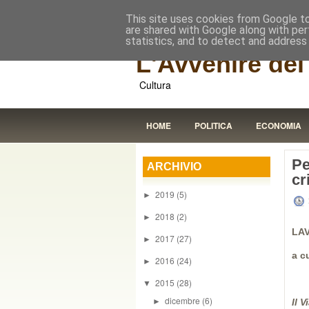
This site uses cookies from Google to 
are shared with Google along with per
statistics, and to detect and address
L'Avvenire dei 
Cultura
HOME
POLITICA
ECONOMIA
Pe
ARCHIVIO
cr
2019
(5)
►
2018
(2)
►
LAV
2017
(27)
►
a c
2016
(24)
►
2015
(28)
▼
dicembre
(6)
►
Il 