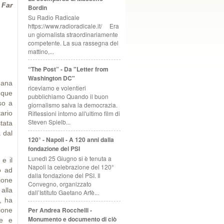
 Far
Bordin
Su Radio Radicale
https://www.radioradicale.it/ Era
un giornalista straordinariamente
competente. La sua rassegna del
mattino,...
“The Post” - Da "Letter from
Washington DC"
imana
riceviamo e volentieri
inque
pubblichiamo Quando il buon
so a
giornalismo salva la democrazia.
ario
Riflessioni intorno all'ultimo film di
Steven Spielb...
tata
 dal
120° - Napoli - A 120 anni dalla
fondazione del PSI
Lunedì 25 Giugno si è tenuta a
e il
Napoli la celebrazione del 120°
o ad
dalla fondazione del PSI. Il
ione
Convegno, organizzato
alla
dall’Istituto Gaetano Arfè...
, ha
Per Andrea Rocchelli -
ione
Monumento e documento di ciò
ie e