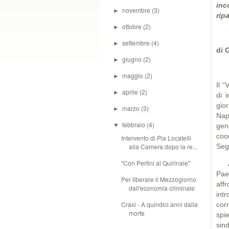
inc
novembre
(3)
►
ripa
ottobre
(2)
►
settembre
(4)
►
di 
giugno
(2)
►
maggio
(2)
►
Il “
aprile
(2)
►
di i
gio
marzo
(3)
►
Nap
febbraio
(4)
▼
gen
coo
Intervento di Pia Locatelli
alla Camera dopo la re...
Segr
"Con Pertini al Quirinale"
Al 
Pae
Per liberare il Mezzogiorno
aff
dall'economia criminale
int
Craxi - A quindici anni dalla
cor
morte
spi
sin