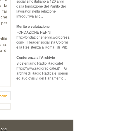
socialismo italiano a 120 anni
o la
dalla fondazione del Partito dei
lavoratori nella relazione
 far
introduttiva al c...
 che
 per
Merito e valutazione
FONDAZIONE NENNI
http://fondazionenenni.wordpress.
lità
com/ Il leader socialista Colorni
ana.
e la Resistenza a Roma di Vitt...
a di
Conferenza all’Archivio
S osteniamo Radio Radicale!
https://www.radioradicale.it/ Gli
archivi di Radio Radicale: sonori
ed audiovisivi del Parlamento...
cchio
onti