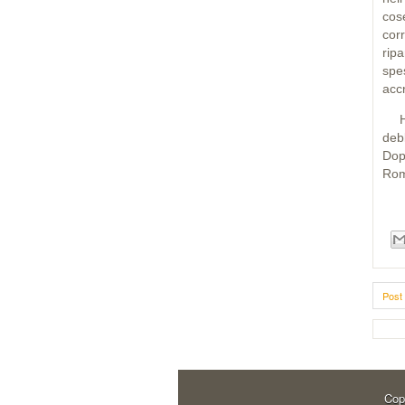
cos
cor
rip
spe
acc
Ha 
deb
Dop
Rom
Post 
Cop