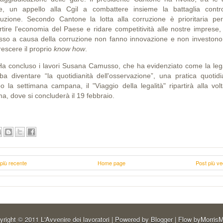
e, un appello alla Cgil a combattere insieme la battaglia contr
ruzione. Secondo Cantone la lotta alla corruzione è prioritaria per
artire l'economia del Paese e ridare competitività alle nostre imprese,
sso a causa della corruzione non fanno innovazione e non investono
rescere il proprio
know how
.
concluso i lavori Susana Camusso, che ha evidenziato come la lega
ba diventare “la quotidianità dell'osservazione”, una pratica quotidi
o la settimana campana, il "Viaggio della legalità" ripartirà alla volt
a, dove si concluderà il 19 febbraio.
più recente
Home page
Post più ve
yright © 2011
L'Avvenire dei lavoratori
| Powered by
Blogger
| Flow by
MorrisM