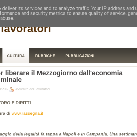
RISTORA
deliver its services and to analyze traffic. Your IP address and
formance and security metrics to ensure quality of service, ge
 abuse.
lavoratori
CULTURA
RUBRICHE
PUBBLICAZIONI
r liberare il Mezzogiorno dall'economia
iminale
15:36
Avvenire dei Lavoratori
ORO E DIRITTI
ura di
www.rassegna.it
Viaggio della legalità fa tappa a Napoli e in Campania. Una settiman