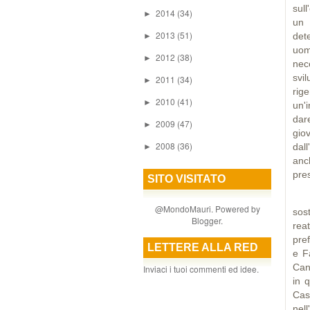
sul
2014
(34)
►
un 
2013
(51)
dete
►
uom
2012
(38)
►
nec
svi
2011
(34)
►
rig
2010
(41)
►
un'i
dar
2009
(47)
►
gio
2008
(36)
dal
►
anc
pre
SITO VISITATO
All
@MondoMauri. Powered by
sos
Blogger
.
rea
pref
LETTERE ALLA RED
e F
Can
Inviaci i tuoi commenti ed idee.
in q
Case
nel