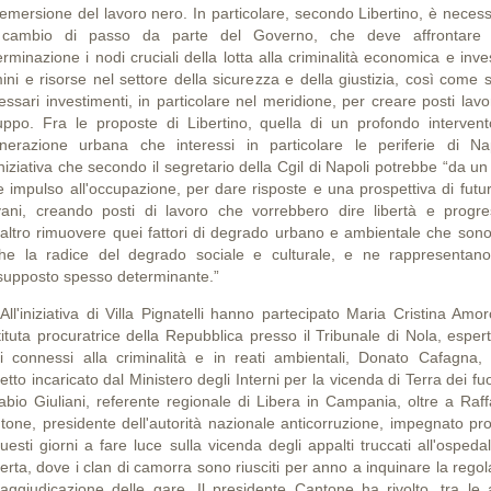
l'emersione del lavoro nero. In particolare, secondo Libertino, è necess
cambio di passo da parte del Governo, che deve affrontare
rminazione i nodi cruciali della lotta alla criminalità economica e inve
ini e risorse nel settore della sicurezza e della giustizia, così come 
essari investimenti, in particolare nel meridione, per creare posti lavo
luppo. Fra le proposte di Libertino, quella di un profondo intervent
enerazione urbana che interessi in particolare le periferie di Nap
niziativa che secondo il segretario della Cgil di Napoli potrebbe “da un
e impulso all'occupazione, per dare risposte e una prospettiva di futur
vani, creando posti di lavoro che vorrebbero dire libertà e progre
l'altro rimuovere quei fattori di degrado urbano e ambientale che sono
he la radice del degrado sociale e culturale, e ne rappresentan
supposto spesso determinante.”
'iniziativa di Villa Pignatelli hanno partecipato Maria Cristina Amor
tituta procuratrice della Repubblica presso il Tribunale di Nola, espert
ti connessi alla criminalità e in reati ambientali, Donato Cafagna, 
etto incaricato dal Ministero degli Interni per la vicenda di Terra dei fu
abio Giuliani, referente regionale di Libera in Campania, oltre a Raff
tone, presidente dell'autorità nazionale anticorruzione, impegnato pro
uesti giorni a fare luce sulla vicenda degli appalti truccati all'ospeda
rta, dove i clan di camorra sono riusciti per anno a inquinare la regol
l'aggiudicazione delle gare. Il presidente Cantone ha rivolto, tra le a