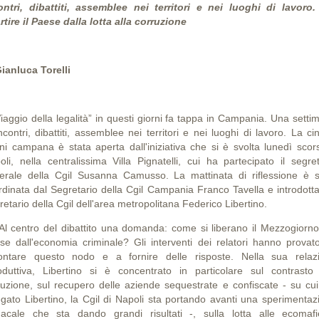
ontri, dibattiti, assemblee nei territori e nei luoghi di lavoro.
rtire il Paese dalla lotta alla corruzione
Gianluca Torelli
Viaggio della legalità” in questi giorni fa tappa in Campania. Una sett
ncontri, dibattiti, assemblee nei territori e nei luoghi di lavoro. La c
rni campana è stata aperta dall'iniziativa che si è svolta lunedì scor
oli, nella centralissima Villa Pignatelli, cui ha partecipato il segret
erale della Cgil Susanna Camusso. La mattinata di riflessione è s
rdinata dal Segretario della Cgil Campania Franco Tavella e introdotta
etario della Cgil dell'area metropolitana Federico Libertino.
centro del dibattito una domanda: come si liberano il Mezzogiorno 
se dall'economia criminale? Gli interventi dei relatori hanno provat
rontare questo nodo e a fornire delle risposte. Nella sua relaz
roduttiva, Libertino si è concentrato in particolare sul contrasto 
ruzione, sul recupero delle aziende sequestrate e confiscate - su cui
egato Libertino, la Cgil di Napoli sta portando avanti una sperimentaz
dacale che sta dando grandi risultati -, sulla lotta alle ecomaf