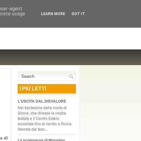
NTE COOPERATIVO, ZURIGO
 user-agent
nerate usage
LEARN MORE
GOT IT
I PIÙ LETTI
L'USCITA DAL DISVALORE
Nel trentesimo dalla morte di
Silone, che diresse la nostra
testata e il Centro Estero
socialista fino al rientro a Roma
liberata dal fasc...
a di
La scomparsa di Massimo