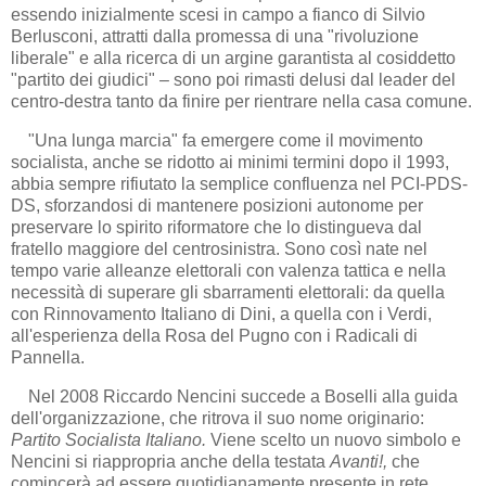
essendo inizialmente scesi in campo a fianco di Silvio
Berlusconi, attratti dalla promessa di una "rivoluzione
liberale" e alla ricerca di un argine garantista al cosiddetto
"partito dei giudici" – sono poi rimasti delusi dal leader del
centro-destra tanto da finire per rientrare nella casa comune.
"Una lunga marcia" fa emergere come il movimento
socialista, anche se ridotto ai minimi termini dopo il 1993,
abbia sempre rifiutato la semplice confluenza nel PCI-PDS-
DS, sforzandosi di mantenere posizioni autonome per
preservare lo spirito riformatore che lo distingueva dal
fratello maggiore del centrosinistra. Sono così nate nel
tempo varie alleanze elettorali con valenza tattica e nella
necessità di superare gli sbarramenti elettorali: da quella
con Rinnovamento Italiano di Dini, a quella con i Verdi,
all'esperienza della Rosa del Pugno con i Radicali di
Pannella.
Nel 2008 Riccardo Nencini succede a Boselli alla guida
dell'organizzazione, che ritrova il suo nome originario:
Partito Socialista Italiano.
Viene scelto un nuovo simbolo e
Nencini si riappropria anche della testata
Avanti!,
che
comincerà ad essere quotidianamente presente in rete.