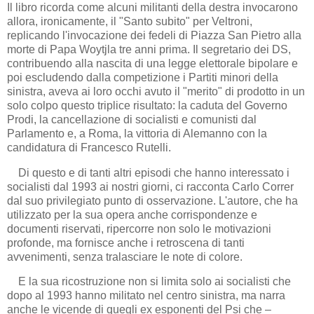
Il libro ricorda come alcuni militanti della destra invocarono
allora, ironicamente, il "Santo subito" per Veltroni,
replicando l'invocazione dei fedeli di Piazza San Pietro alla
morte di Papa Woytjla tre anni prima. Il segretario dei DS,
contribuendo alla nascita di una legge elettorale bipolare e
poi escludendo dalla competizione i Partiti minori della
sinistra, aveva ai loro occhi avuto il "merito" di prodotto in un
solo colpo questo triplice risultato: la caduta del Governo
Prodi, la cancellazione di socialisti e comunisti dal
Parlamento e, a Roma, la vittoria di Alemanno con la
candidatura di Francesco Rutelli.
Di questo e di tanti altri episodi che hanno interessato i
socialisti dal 1993 ai nostri giorni, ci racconta Carlo Correr
dal suo privilegiato punto di osservazione. L'autore, che ha
utilizzato per la sua opera anche corrispondenze e
documenti riservati, ripercorre non solo le motivazioni
profonde, ma fornisce anche i retroscena di tanti
avvenimenti, senza tralasciare le note di colore.
E la sua ricostruzione non si limita solo ai socialisti che
dopo al 1993 hanno militato nel centro sinistra, ma narra
anche le vicende di quegli ex esponenti del Psi che –