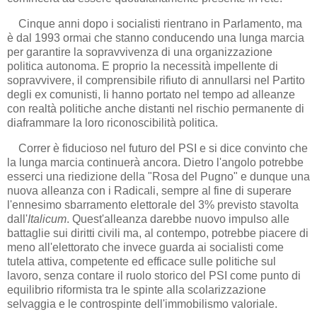
Cinque anni dopo i socialisti rientrano in Parlamento, ma
è dal 1993 ormai che stanno conducendo una lunga marcia
per garantire la sopravvivenza di una organizzazione
politica autonoma. E proprio la necessità impellente di
sopravvivere, il comprensibile rifiuto di annullarsi nel Partito
degli ex comunisti, li hanno portato nel tempo ad alleanze
con realtà politiche anche distanti nel rischio permanente di
diaframmare la loro riconoscibilità politica.
Correr è fiducioso nel futuro del PSI e si dice convinto che
la lunga marcia continuerà ancora. Dietro l'angolo potrebbe
esserci una riedizione della "Rosa del Pugno" e dunque una
nuova alleanza con i Radicali, sempre al fine di superare
l'ennesimo sbarramento elettorale del 3% previsto stavolta
dall'
Italicum
. Quest'alleanza darebbe nuovo impulso alle
battaglie sui diritti civili ma, al contempo, potrebbe piacere di
meno all'elettorato che invece guarda ai socialisti come
tutela attiva, competente ed efficace sulle politiche sul
lavoro, senza contare il ruolo storico del PSI come punto di
equilibrio riformista tra le spinte alla scolarizzazione
selvaggia e le controspinte dell'immobilismo valoriale.