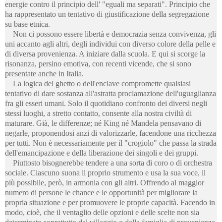
energie contro il principio dell' "eguali ma separati". Principio che
ha rappresentato un tentativo di giustificazione della segregazione
su base etnica.
Non ci possono essere libertà e democrazia senza convivenza, gli
uni accanto agli altri, degli individui con diverso colore della pelle e
di diversa provenienza. A iniziare dalla scuola. E qui si scorge la
risonanza, persino emotiva, con recenti vicende, che si sono
presentate anche in Italia.
La logica del ghetto o dell'enclave compromette qualsiasi
tentativo di dare sostanza all'astratta proclamazione dell'uguaglianza
fra gli esseri umani. Solo il quotidiano confronto dei diversi negli
stessi luoghi, a stretto contatto, consente alla nostra civiltà di
maturare. Già, le differenze; né King né Mandela pensavano di
negarle, proponendosi anzi di valorizzarle, facendone una ricchezza
per tutti. Non è necessariamente per il "crogiolo" che passa la strada
dell'emancipazione e della liberazione dei singoli e dei gruppi.
Piuttosto bisognerebbe tendere a una sorta di coro o di orchestra
sociale. Ciascuno suona il proprio strumento e usa la sua voce, il
più possibile, però, in armonia con gli altri. Offrendo al maggior
numero di persone le chance e le opportunità per migliorare la
propria situazione e per promuovere le proprie capacità. Facendo in
modo, cioè, che il ventaglio delle opzioni e delle scelte non sia