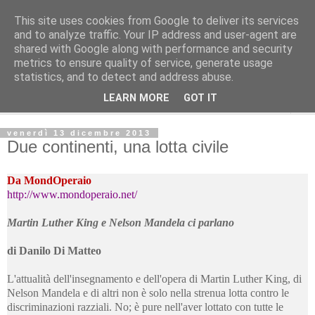
This site uses cookies from Google to deliver its services
L'Avvenire dei lavoratori
and to analyze traffic. Your IP address and user-agent are
shared with Google along with performance and security
metrics to ensure quality of service, generate usage
Cultura
statistics, and to detect and address abuse.
LEARN MORE
GOT IT
▼
venerdì 13 dicembre 2013
Due continenti, una lotta civile
Da MondOperaio
http://www.mondoperaio.net/
Martin Luther King e Nelson Mandela ci parlano
di Danilo Di Matteo
L'attualità dell'insegnamento e dell'opera di Martin Luther King, di
Nelson Mandela e di altri non è solo nella strenua lotta contro le
discriminazioni razziali. No; è pure nell'aver lottato con tutte le