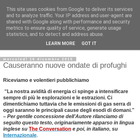
This site uses cookies from Google to deliver its services
L'Avvenire dei lavoratori
and to analyze traffic. Your IP address and user-agent are
shared with Google along with performance and security
metrics to ensure quality of service, generate usage
Cultura
statistics, and to detect and address abuse.
LEARN MORE
GOT IT
▼
mercoledì 16 dicembre 2015
Causeranno nuove ondate di profughi
Riceviamo e volentieri pubblichiamo
“La nostra avidità di energia ci spinge a intensificare
sempre di più le esplorazioni e le estrazioni. Ci
dimentichiamo tuttavia che le emissioni di gas serra di
oggi saranno le principali cause degli esodi di domani.”
–
Per gentile concessione dell’Autore rilanciamo di
seguito questo testo, originariamente apparso in lingua
inglese su
The Conversation
e poi, in italiano, su
Internazionale
.