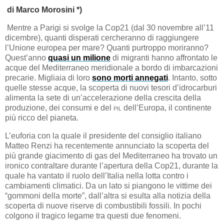
di Marco Morosini *)
Mentre a Parigi si svolge la Cop21 (dal 30 novembre all’11
dicembre), quanti disperati cercheranno di raggiungere
l’Unione europea per mare? Quanti purtroppo moriranno?
Quest’anno
quasi un milione
di migranti hanno affrontato le
acque del Mediterraneo meridionale a bordo di imbarcazioni
precarie. Migliaia di loro
sono morti annegati
. Intanto, sotto
quelle stesse acque, la scoperta di nuovi tesori d’idrocarburi
alimenta la sete di un’accelerazione della crescita della
produzione, dei consumi e del
pil
dell’Europa, il continente
più ricco del pianeta.
L’euforia con la quale il presidente del consiglio italiano
Matteo Renzi ha recentemente annunciato la scoperta del
più grande giacimento di gas del Mediterraneo ha trovato un
ironico contraltare durante l’apertura della Cop21, durante la
quale ha vantato il ruolo dell’Italia nella lotta contro i
cambiamenti climatici. Da un lato si piangono le vittime dei
“gommoni della morte”, dall’altra si esulta alla notizia della
scoperta di nuove riserve di combustibili fossili. In pochi
colgono il tragico legame tra questi due fenomeni.