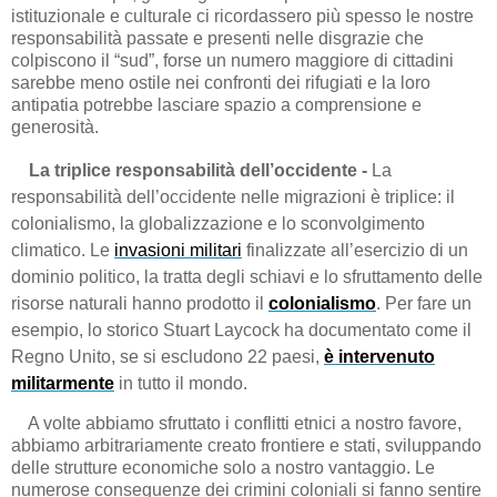
istituzionale e culturale ci ricordassero più spesso le nostre
responsabilità passate e presenti nelle disgrazie che
colpiscono il “sud”, forse un numero maggiore di cittadini
sarebbe meno ostile nei confronti dei rifugiati e la loro
antipatia potrebbe lasciare spazio a comprensione e
generosità.
La triplice responsabilità dell’occidente -
La
responsabilità dell’occidente nelle migrazioni è triplice: il
colonialismo, la globalizzazione e lo sconvolgimento
climatico. Le
invasioni militari
finalizzate all’esercizio di un
dominio politico, la tratta degli schiavi e lo sfruttamento delle
risorse naturali hanno prodotto il
colonialismo
. Per fare un
esempio, lo storico Stuart Laycock ha documentato come il
Regno Unito, se si escludono 22 paesi,
è intervenuto
militarmente
in tutto il mondo.
A volte abbiamo sfruttato i conflitti etnici a nostro favore,
abbiamo arbitrariamente creato frontiere e stati, sviluppando
delle strutture economiche solo a nostro vantaggio. Le
numerose conseguenze dei crimini coloniali si fanno sentire