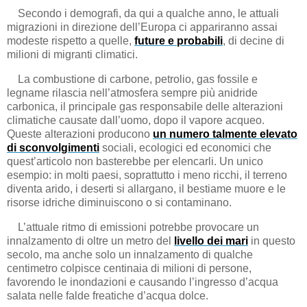
Secondo i demografi, da qui a qualche anno, le attuali
migrazioni in direzione dell’Europa ci appariranno assai
modeste rispetto a quelle,
future e probabili
, di decine di
milioni di migranti climatici.
La combustione di carbone, petrolio, gas fossile e
legname rilascia nell’atmosfera sempre più anidride
carbonica, il principale gas responsabile delle alterazioni
climatiche causate dall’uomo, dopo il vapore acqueo.
Queste alterazioni producono
un numero talmente elevato
di sconvolgimenti
sociali, ecologici ed economici che
quest’articolo non basterebbe per elencarli. Un unico
esempio: in molti paesi, soprattutto i meno ricchi, il terreno
diventa arido, i deserti si allargano, il bestiame muore e le
risorse idriche diminuiscono o si contaminano.
L’attuale ritmo di emissioni potrebbe provocare un
innalzamento di oltre un metro del
livello dei mari
in questo
secolo, ma anche solo un innalzamento di qualche
centimetro colpisce centinaia di milioni di persone,
favorendo le inondazioni e causando l’ingresso d’acqua
salata nelle falde freatiche d’acqua dolce.