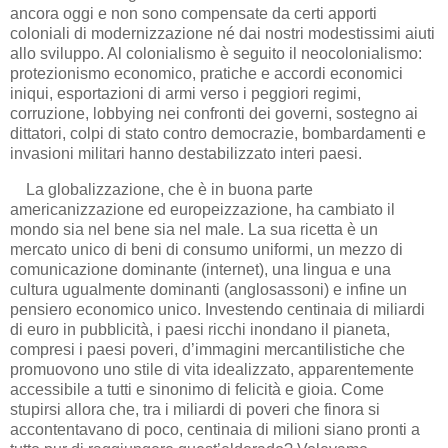
ancora oggi e non sono compensate da certi apporti
coloniali di modernizzazione né dai nostri modestissimi aiuti
allo sviluppo. Al colonialismo è seguito il neocolonialismo:
protezionismo economico, pratiche e accordi economici
iniqui, esportazioni di armi verso i peggiori regimi,
corruzione, lobbying nei confronti dei governi, sostegno ai
dittatori, colpi di stato contro democrazie, bombardamenti e
invasioni militari hanno destabilizzato interi paesi.
La globalizzazione, che è in buona parte
americanizzazione ed europeizzazione, ha cambiato il
mondo sia nel bene sia nel male. La sua ricetta è un
mercato unico di beni di consumo uniformi, un mezzo di
comunicazione dominante (internet), una lingua e una
cultura ugualmente dominanti (anglosassoni) e infine un
pensiero economico unico. Investendo centinaia di miliardi
di euro in pubblicità, i paesi ricchi inondano il pianeta,
compresi i paesi poveri, d’immagini mercantilistiche che
promuovono uno stile di vita idealizzato, apparentemente
accessibile a tutti e sinonimo di felicità e gioia. Come
stupirsi allora che, tra i miliardi di poveri che finora si
accontentavano di poco, centinaia di milioni siano pronti a