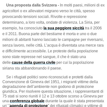
Una proposta dalla Svizzera -
In molti paesi, milioni di ex
agricoltori o ex allevatori migrano verso le città, spesso
provocando tensioni sociali. Rivolte e repressione
determinano, a loro volta, ondate di violenza. La Siria, per
esempio, ha conosciuto
la sua peggiore siccità
tra il 2006
e il 2011. Buona parte del bestiame è morta e uno o due
milioni di abitanti hanno lasciato le campagne per riversarsi,
senza lavoro, nelle città. L’acqua è diventata una merce rara
e difficilmente accessibile. Le proteste della popolazione
sono state represse nel sangue, il che è stato una
delle
cause della guerra civile
per cui la popolazione
siriana sta abbandonando il paese.
Se i rifugiati politici sono riconosciuti e protetti dalla
Convenzione di Ginevra del 1951, i migranti vittime della
degradazione dell’ambiente non godono di protezione
giuridica. Per risolvere questa situazione, i rappresentanti di
75 stati si sono riuniti il 12 e 13 ottobre scorso a Ginevra per
una
conferenza globale
durante la quale è stata presentata
un’ “
agenda di protezione
” dei rifugiati climatici e vittime di