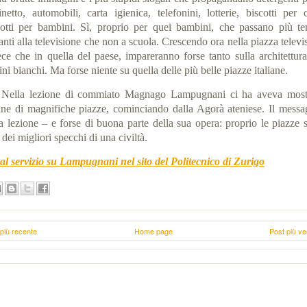
inetto, automobili, carta igienica, telefonini, lotterie, biscotti per c
cotti per bambini. Sì, proprio per quei bambini, che passano più te
nti alla televisione che non a scuola. Crescendo ora nella piazza te­le­vi
ece che in quella del paese, impareranno forse tanto sulla ar­chitettura
ni bianchi. Ma forse niente su quella delle più belle piazze italiane.
Nella lezione di commiato Magnago Lampugnani ci ha aveva most
ine di magnifiche piazze, cominciando dalla Agorà ateniese. Il messa
la lezione – e forse di buona parte della sua opera: proprio le piazze 
dei migliori specchi di una civiltà.
 al servizio su Lampugnani nel sito del Politecnico di Zurigo
più recente
Home page
Post più ve