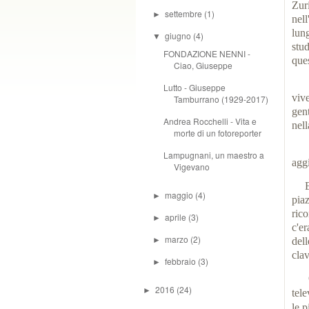
Zur
settembre
(1)
►
nell
lun
giugno
(4)
▼
stu
FONDAZIONE NENNI -
ques
Ciao, Giuseppe
"Tr
Lutto - Giuseppe
viv
Tamburrano (1929-2017)
gen
Andrea Rocchelli - Vita e
nel
morte di un fotoreporter
"Ei
Lampugnani, un maestro a
agg
Vigevano
E h
maggio
(4)
►
pia
rico
aprile
(3)
►
c'e
marzo
(2)
►
del
cla
febbraio
(3)
►
2016
(24)
►
tel
le p