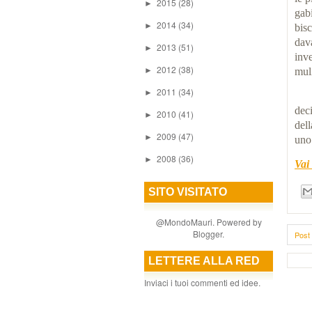
2015
(28)
►
gab
2014
(34)
►
bis
dava
2013
(51)
►
inv
2012
(38)
►
muli
2011
(34)
►
dec
2010
(41)
►
del
2009
(47)
►
uno 
2008
(36)
►
Vai
SITO VISITATO
@MondoMauri. Powered by
Blogger
.
Post 
LETTERE ALLA RED
Inviaci i tuoi commenti ed idee.