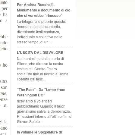
iato
Per Andrea Rocchelli -
a per
Monumento e documento di ciò
e ha
che si vorrebbe “rimosso”
no a
La fotografia è proprio questo:
"monumento e documento,
diventando testimonianza,
individuale e collettiva nello
ebbe
stesso tempo, di un ...
endo
etto
L'USCITA DAL DISVALORE
Nel trentesimo dalla morte di
Silone, che diresse la nostra
) ho
testata e il Centro Estero
socialista fino al rientro a Roma
liberata dal fasc...
ltra
 son
“The Post” - Da "Letter from
ame
,
Washington DC"
enze
riceviamo e volentieri
e di
pubblichiamo Quando il buon
giornalismo salva la democrazia.
Riflessioni intorno all'ultimo film di
Steven Spielb...
i la
a­no
In volume le Spigolature di
er il