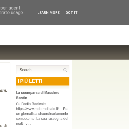
NTE COOPERATIVO, ZURIGO
 user-agent
nerate usage
LEARN MORE
GOT IT
I PIÙ LETTI
ani.
La scomparsa di Massimo
Bordin
Su Radio Radicale
https://www.radioradicale.it/ Era
un giornalista straordinariamente
competente. La sua rassegna del
mattino,...
o di