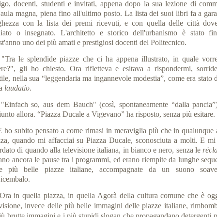
igo, docenti, studenti e invitati, appena dopo la sua lezione di comm
'aula magna, piena fino all'ultimo posto. La lista dei suoi libri fa a gar
ghezza con la lista dei premi ricevuti, e con quella delle città dov
diato o insegnato. L'architetto e storico dell'urbanismo è stato fi
t'anno uno dei più amati e prestigiosi docenti del Politecnico.
a le splendide piazze che ci ha appena illustrato, in quale vorr
ere?", gli ho chiesto. Ora rifletteva e esitava a rispondermi, sorrid
tile, nella sua “leggendaria ma ingannevole modestia”, come era stato d
la
laudatio
.
nfach so, aus dem Bauch" (così, spontaneamente “dalla pancia”
iunto allora. “Piazza Ducale a Vigevano” ha risposto, senza più esitare.
o subito pensato a come rimasi in meraviglia più che in qualunque a
zza, quando mi affacciai su Piazza Ducale, sconosciuta a molti. E mi
rdato di quando alla televisione italiana, in bianco e nero, senza le
récl
rano ancora le pause tra i programmi, ed erano riempite da lunghe sequ
le più belle piazze italiane, accompagnate da un suono soav
vicembalo.
Ora in quella piazza, in quella Agorà della cultura comune che è ogg
evisione, invece delle più belle immagini delle piazze italiane, rimbomb
iù brutte immagini e i più stupidi slogan che propagandano detergenti p