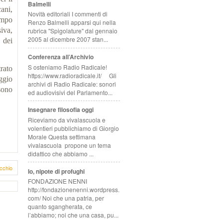
Balmelli
ani,
Novità editoriali I commenti di
m­po
Renzo Balmelli apparsi qui nella
siva,
rubrica "Spigolature" dal gennaio
2005 al dicembre 2007 stan...
 dei
Conferenza all’Archivio
S osteniamo Radio Radicale!
rato
https://www.radioradicale.it/ Gli
ggio
archivi di Radio Radicale: sonori
sono
ed audiovisivi del Parlamento...
Insegnare filosofia oggi
Riceviamo da vivalascuola e
volentieri pubblichiamo di Giorgio
Morale Questa settimana
vivalascuola propone un tema
didattico che abbiamo ...
cchio
Io, nipote di profughi
FONDAZIONE NENNI
http://fondazionenenni.wordpress.
com/ Noi che una patria, per
quanto sgangherata, ce
l’abbiamo; noi che una casa, pu...