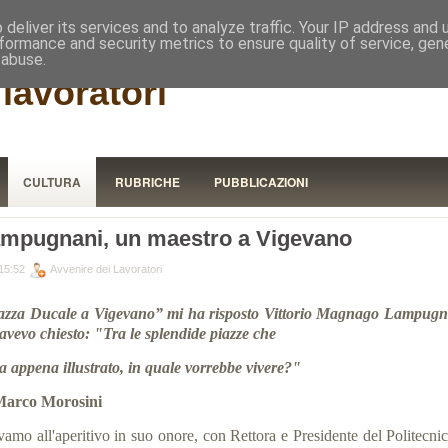
RISTORA
deliver its services and to analyze traffic. Your IP address and
formance and security metrics to ensure quality of service, ge
 abuse.
lavoratori
CULTURA
RUBRICHE
PUBBLICAZIONI
mpugnani, un maestro a Vigevano
15:52
Avvenire dei Lavoratori
azza Ducale a Vigevano” mi ha risposto Vittorio Magnago Lampugn
 avevo chiesto: "Tra le splendide piazze che
ha appena illustrato, in quale vorrebbe vivere?"
Marco Morosini
vamo all'aperitivo in suo onore, con Rettora e Presidente del Politecnic