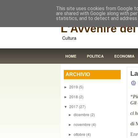
This site uses cookies from Google to 
are shared with Google along with per
statistics, and to detect and address
L'Avvenire dei 
Cultura
HOME
POLITICA
ECONOMIA
La
ARCHIVIO
2019
(5)
►
2018
(2)
“Pi
►
Gli
2017
(27)
▼
ci 
dicembre
(2)
►
di 
novembre
(4)
►
ottobre
(4)
Era
►