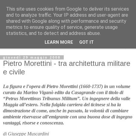
This site uses cookies from Google to deliver its services
L'Avvenire dei lavoratori
and to analyze traffic. Your IP address and user-agent are
shared with Google along with performance and security
metrics to ensure quality of service, generate usage
Cultura
statistics, and to detect and address abuse.
LEARN MORE
GOT IT
▼
giovedì 29 maggio 2008
Pietro Morettini - tra architettura militare
e civile
La figura e l’opera di Pietro Morettini (1660-1737) in un volume
curato da Marino Viganò edito da Casagrande con il titolo di
“Petrus Morettinus Tribunus Militum”. Un ingegnere della valle
Maggia all’estero. Nella fulgida carriera del ticinese si ha la
dimostrazione di come, anche in passato, la volontà di cambiare
ambiente riservasse all’emigrante con una buona dose di ingegno
vantaggi, risorse e conoscenza.
di Giuseppe Muscardini