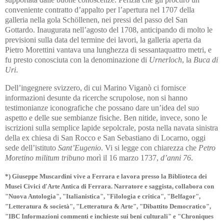
conveniente contratto d’appalto per l’apertura nel 1707 della
galleria nella gola Schöllenen, nei pressi del passo del San
Gottardo. Inaugurata nell’agosto del 1708, anticipando di molto le
previsioni sulla data del termine dei lavori, la galleria aperta da
Pietro Morettini vantava una lunghezza di sessantaquattro metri, e
fu presto conosciuta con la denominazione di
Urnerloch
, la
Buca di
Uri
.
Dell’ingegnere svizzero, di cui Marino Viganò ci fornisce
informazioni desunte da ricerche scrupolose, non si hanno
testimonianze iconografiche che possano dare un’idea del suo
aspetto e delle sue sembianze fisiche. Ben nitide, invece, sono le
iscrizioni sulla semplice lapide sepolcrale, posta nella navata sinistra
della ex chiesa di San Rocco e San Sebastiano di Locarno, oggi
sede dell’istituto
Sant’Eugenio
. Vi si legge con chiarezza che
Petro
Moretino militum tribuno
morì il 16 marzo 1737,
d’anni 76
.
*) Giuseppe Muscardini vive a Ferrara e lavora presso la Biblioteca dei
Musei Civici d'Arte Antica di Ferrara. Narratore e saggista, collabora con
"Nuova Antologia", "Italianistica", "Filologia e critica", "Belfagor",
"Letteratura & società", "Letteratura & Arte", "Dibattito Democratico",
"IBC Informazioni commenti e inchieste sui beni culturali" e "Chroniques