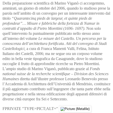
Della preparazione scientifica di Marino Viganò ci accorgemmo,
ammirati, un giorno di ottobre del 2006, quando lo studioso prese la
parola nell’ambito di un convegno per un interessante intervento dal
titolo
“Quarantecinq pieds de largeur, et quinte pieds de
profondeur”… Misure e fabbriche della fortezza di Namur in
contratti d’appalto di Pietro Morettini (1696- 1697)
. Non solo
quell’intervento fu puntualmente pubblicato nello stesso anno
all’interno del volume
Le misure del Castello. Un percorso per la
conoscenza dell’architettura fortificata. Atti del convegno di Studi
Castellologici,
a cura di Franca Manenti Valli, Felina, Istituto
Italiano dei Castelli, 2006; ma ne segue ora un corposo volume
edito in bella veste tipografica da Casagrande, dove lo studioso
raccoglie il frutto di approfondite ricerche su Pietro Morettini.
L’ampio studio di Marino Viganò, pubblicato grazie al
Fonds
national suisse de la recherche scientifique – Division des Sciences
Humaines
diretta dall’illustre professor Leonardo Benevolo presso
l’Accademia di Architettura dell’Università di Mendrisio, costituisce
il più aggiornato contributo sull’ingegnere che tanta parte ebbe nella
progettazione e nella stessa edificazione degli apparati difensivi di
diverse città europee fra Sei e Settecento.
￹FPRIVATE "TYPE=PICT;ALT="