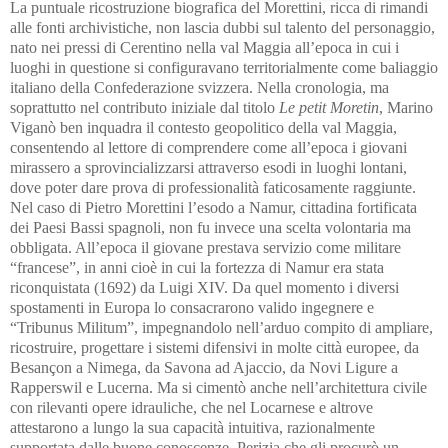
La puntuale ricostruzione biografica del Morettini, ricca di rimandi
alle fonti archivistiche, non lascia dubbi sul talento del personaggio,
nato nei pressi di Cerentino nella val Maggia all’epoca in cui i
luoghi in questione si configuravano territorialmente come baliaggio
italiano della Confederazione svizzera. Nella cronologia, ma
soprattutto nel contributo iniziale dal titolo
Le petit Moretin
, Marino
Viganò ben inquadra il contesto geopolitico della val Maggia,
consentendo al lettore di comprendere come all’epoca i giovani
mirassero a sprovincializzarsi attraverso esodi in luoghi lontani,
dove poter dare prova di professionalità faticosamente raggiunte.
Nel caso di Pietro Morettini l’esodo a Namur, cittadina fortificata
dei Paesi Bassi spagnoli, non fu invece una scelta volontaria ma
obbligata. All’epoca il giovane prestava servizio come militare
“francese”, in anni cioè in cui la fortezza di Namur era stata
riconquistata (1692) da Luigi XIV. Da quel momento i diversi
spostamenti in Europa lo consacrarono valido ingegnere e
“Tribunus Militum”, impegnandolo nell’arduo compito di ampliare,
ricostruire, progettare i sistemi difensivi in molte città europee, da
Besançon a Nimega, da Savona ad Ajaccio, da Novi Ligure a
Rapperswil e Lucerna. Ma si cimentò anche nell’architettura civile
con rilevanti opere idrauliche, che nel Locarnese e altrove
attestarono a lungo la sua capacità intuitiva, razionalmente
supportata dalle buone conoscenze. Perizia che gli procurò un