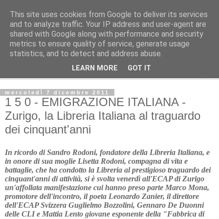
This site uses cookies from Google to deliver its services
L'Avvenire dei lavoratori
and to analyze traffic. Your IP address and user-agent are
shared with Google along with performance and security
metrics to ensure quality of service, generate usage
Cultura
statistics, and to detect and address abuse.
LEARN MORE
GOT IT
▼
mercoledì 7 dicembre 2011
1 5 0 - EMIGRAZIONE ITALIANA -
Zurigo, la Libreria Italiana al traguardo
dei cinquant'anni
In ricordo di Sandro Rodoni, fondatore della Libreria Italiana, e
in onore di sua moglie Lisetta Rodoni, compagna di vita e
battaglie, che ha condotto la Libreria al prestigioso traguardo dei
cinquant'anni di attività, si è svolta venerdì all'ECAP di Zurigo
un'affollata manifestazione cui hanno preso parte Marco Mona,
promotore dell'incontro, il poeta Leonardo Zanier, il direttore
dell'ECAP Svizzera Guglielmo Bozzolini, Gennaro De Duonni
delle CLI e Mattia Lento giovane esponente della "Fabbrica di