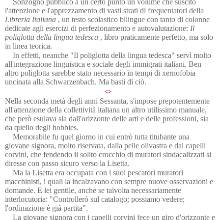
Sonzogno pubblicò a un certo punto un volume che suscitò
l'attenzione e l'apprezzamento di vasti strati di frequentatori della
Libreria Italiana
, un testo scolastico bilingue con tanto di colonne
dedicate agli esercizi di perfezionamento e autovalutazione:
Il
poliglotta della lingua tedesca
, libro praticamente perfetto, ma solo
in linea teorica.
In effetti, neanche "Il poliglotta della lingua tedesca" servì molto
all'integrazione linguistica e sociale degli immigrati italiani. Ben
altro poliglotta sarebbe stato necessario in tempi di xernofobia
uncinata alla Schwarzenbach. Ma basti di ciò.
<>
Nella seconda metà degli anni Sessanta, s'impose prepotentemente
all'attenzione della collettività italiana un altro utilissimo manuale,
che però esulava sia dall'orizzonte delle arti e delle professioni, sia
da quello degli hobbies.
Memorabile fu quel giorno in cui entrò tutta titubante una
giovane signora, molto riservata, dalla pelle olivastra e dai capelli
corvini, che fendendo il solito crocchio di muratori sindacalizzati si
diresse con passo sicuro verso la Lisetta.
Ma la Lisetta era occupata con i suoi pescatori muratori
macchinisti, i quali la incalzavano con sempre nuove osservazioni e
domande. E lei gentile, anche se talvolta necessariamente
interlocutoria: "Controllerò sul catalogo; possiamo vedere;
l'ordinazione è già partita".
La giovane signora con i capelli corvini fece un giro d'orizzonte e