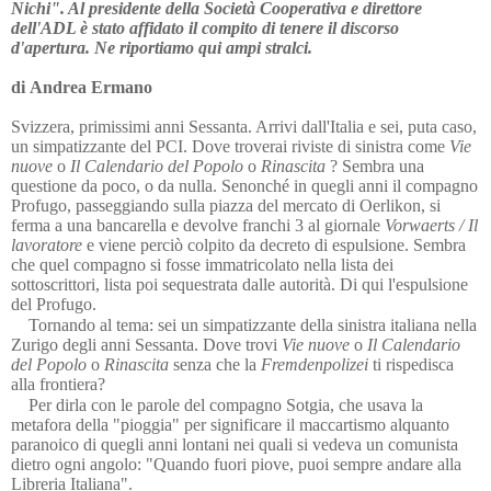
Nichi". Al presidente della Società Cooperativa e direttore
dell'ADL è stato affidato il compito di tenere il discorso
d'apertura. Ne riportiamo qui ampi stralci.
di Andrea Ermano
Svizzera, primissimi anni Sessanta. Arrivi dall'Italia e sei, puta caso,
un simpatizzante del PCI. Dove troverai riviste di sinistra come
Vie
nuove
o
Il Calendario del Popolo
o
Rinascita
? Sembra una
questione da poco, o da nulla. Senonché in quegli anni il compagno
Profugo, passeggiando sulla piazza del mercato di Oerlikon, si
ferma a una bancarella e devolve franchi 3 al giornale
Vorwaerts / Il
lavoratore
e viene perciò colpito da decreto di espulsione. Sembra
che quel compagno si fosse immatricolato nella lista dei
sottoscrittori, lista poi sequestrata dalle autorità. Di qui l'espulsione
del Profugo.
Tornando al tema: sei un simpatizzante della sinistra italiana nella
Zurigo degli anni Sessanta. Dove trovi
Vie nuove
o
Il Calendario
del Popolo
o
Rinascita
senza che la
Fremdenpolizei
ti rispedisca
alla frontiera?
Per dirla con le parole del compagno Sotgia, che usava la
metafora della "pioggia" per significare il maccartismo alquanto
paranoico di quegli anni lontani nei quali si vedeva un comunista
dietro ogni angolo: "Quando fuori piove, puoi sempre andare alla
Libreria Italiana".