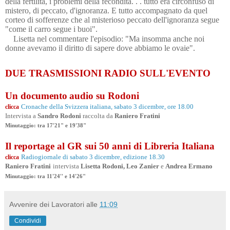
della fertilità, i problemi della fecondità. . . tutto era circonfuso di
mistero, di peccato, d'ignoranza. E tutto accompagnato da quel
corteo di sofferenze che al misterioso peccato dell'ignoranza segue
"come il carro segue i buoi".
Lisetta nel commentare l'episodio: "Ma insomma anche noi
donne avevamo il diritto di sapere dove abbiamo le ovaie".
DUE TRASMISSIONI RADIO SULL'EVENTO
Un documento
audio su Rodoni
Cronache della Svizzera italiana, sabato 3 dicembre, ore 18.00
clicca
Intervista a
Sandro Rodoni
raccolta da
Raniero Fratini
Minutaggio: tra 17'21" e 19'38"
Il reportage al GR sui 50 anni di Libreria Italiana
Radiogiornale di sabato 3 dicembre, edizione 18.30
clicca
Raniero Fratini
intervista
Lisetta Rodoni, Leo Zanier
e
Andrea Ermano
Minutaggio: tra 11'24'' e 14'26"
Avvenire dei Lavoratori
alle
11:09
Condividi