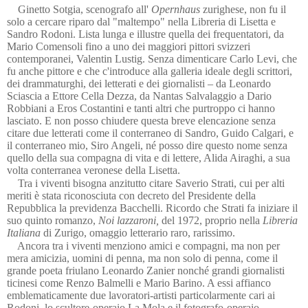
Ginetto Sotgia, scenografo all'
Opernhaus
zurighese, non fu il
solo a cercare riparo dal "maltempo" nella Libreria di Lisetta e
Sandro Rodoni. Lista lunga e illustre quella dei frequentatori, da
Mario Comensoli fino a uno dei maggiori pittori svizzeri
contemporanei, Valentin Lustig. Senza dimenticare Carlo Levi, che
fu anche pittore e che c'introduce alla galleria ideale degli scrittori,
dei drammaturghi, dei letterati e dei giornalisti – da Leonardo
Sciascia a Ettore Cella Dezza, da Nantas Salvalaggio a Dario
Robbiani a Eros Costantini e tanti altri che purtroppo ci hanno
lasciato. E non posso chiudere questa breve elencazione senza
citare due letterati come il conterraneo di Sandro, Guido Calgari, e
il conterraneo mio, Siro Angeli, né posso dire questo nome senza
quello della sua compagna di vita e di lettere, Alida Airaghi, a sua
volta conterranea veronese della Lisetta.
Tra i viventi bisogna anzitutto citare Saverio Strati, cui per alti
meriti è stata riconosciuta con decreto del Presidente della
Repubblica la previdenza Bacchelli. Ricordo che Strati fa iniziare il
suo quinto romanzo,
Noi lazzaroni,
del 1972, proprio nella
Libreria
Italiana
di Zurigo, omaggio letterario raro, rarissimo.
Ancora tra i viventi menziono amici e compagni, ma non per
mera amicizia, uomini di penna, ma non solo di penna, come il
grande poeta friulano Leonardo Zanier nonché grandi giornalisti
ticinesi come Renzo Balmelli e Mario Barino. A essi affianco
emblematicamente due lavoratori-artisti particolarmente cari ai
Rodoni, lo scultore-operaio La Mola e il fotografo-operaio