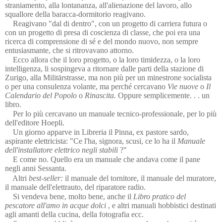
straniamento, alla lontananza, all'alienazione del lavoro, allo
squallore della baracca-dormitorio reagivano.
Reagivano "dal di dentro", con un progetto di carriera futura o
con un progetto di presa di coscienza di classe, che poi era una
ricerca di comprensione di sé e del mondo nuovo, non sempre
entusiasmante, che si ritrovavano attorno.
Ecco allora che il loro progetto, o la loro timidezza, o la loro
intelligenza, li sospingeva a ritornare dalle parti della stazione di
Zurigo, alla Militärstrasse, ma non più per un minestrone socialista
o per una consulenza volante, ma perché cercavano
Vie nuove
o
Il
Calendario del Popolo
o
Rinascita.
Oppure semplicemente. . . un
libro.
Per lo più cercavano un manuale tecnico-professionale, per lo più
dell'editore Hoepli.
Un giorno apparve in Libreria il Pinna, ex pastore sardo,
aspirante elettricista: "Ce l'ha, signora, scusi, ce lo ha il
Manuale
dell'installatore elettrico negli stabili
?"
E come no. Quello era un manuale che andava come il pane
negli anni Sessanta.
Altri
best-seller:
il manuale del tornitore, il manuale del muratore,
il manuale dell'elettrauto, del riparatore radio.
Si vendeva bene, molto bene, anche il
Libro pratico del
pescatore all'amo in acque dolci
, e altri manuali hobbistici destinati
agli amanti della cucina, della fotografia ecc.