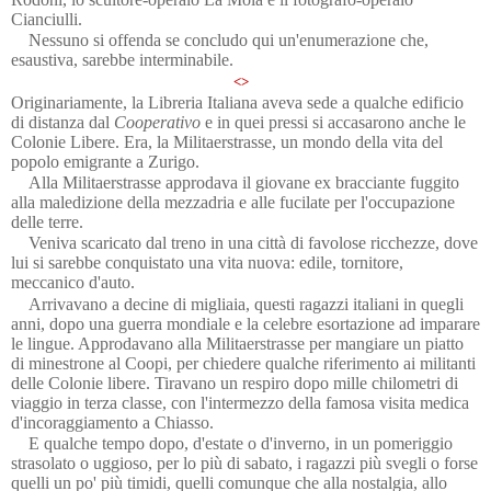
Cianciulli.
Nessuno si offenda se concludo qui un'enumerazione che,
esaustiva, sarebbe interminabile.
<>
Originariamente, la Libreria Italiana aveva sede a qualche edificio
di distanza dal
Cooperativo
e in quei pressi si accasarono anche le
Colonie Libere. Era, la Militaerstrasse, un mondo della vita del
popolo emigrante a Zurigo.
Alla Militaerstrasse approdava il giovane ex bracciante fuggito
alla maledizione della mezzadria e alle fucilate per l'occupazione
delle terre.
Veniva scaricato dal treno in una città di favolose ricchezze, dove
lui si sarebbe conquistato una vita nuova: edile, tornitore,
meccanico d'auto.
Arrivavano a decine di migliaia, questi ragazzi italiani in quegli
anni, dopo una guerra mondiale e la celebre esortazione ad imparare
le lingue. Approdavano alla Militaerstrasse per mangiare un piatto
di minestrone al Coopi, per chiedere qualche riferimento ai militanti
delle Colonie libere. Tiravano un respiro dopo mille chilometri di
viaggio in terza classe, con l'intermezzo della famosa visita medica
d'incoraggiamento a Chiasso.
E qualche tempo dopo, d'estate o d'inverno, in un pomeriggio
strasolato o uggioso, per lo più di sabato, i ragazzi più svegli o forse
quelli un po' più timidi, quelli comunque che alla nostalgia, allo