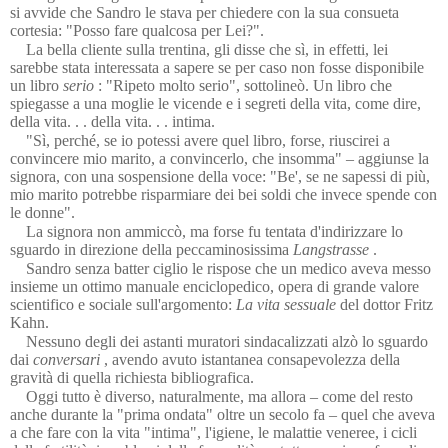
si avvide che Sandro le stava per chiedere con la sua consueta
cortesia: "Posso fare qualcosa per Lei?".
La bella cliente sulla trentina, gli disse che sì, in effetti, lei
sarebbe stata interessata a sapere se per caso non fosse disponibile
un libro
serio
: "Ripeto molto serio", sottolineò. Un libro che
spiegasse a una moglie le vicende e i segreti della vita, come dire,
della vita. . . della vita. . . intima.
"Sì, perché, se io potessi avere quel libro, forse, riuscirei a
convincere mio marito, a convincerlo, che insomma" – aggiunse la
signora, con una sospensione della voce: "Be', se ne sapessi di più,
mio marito potrebbe risparmiare dei bei soldi che invece spende con
le donne".
La signora non ammiccò, ma forse fu tentata d'indirizzare lo
sguardo in direzione della peccaminosissima
Langstrasse
.
Sandro senza batter ciglio le rispose che un medico aveva messo
insieme un ottimo manuale enciclopedico, opera di grande valore
scientifico e sociale sull'argomento:
La vita sessuale
del dottor Fritz
Kahn.
Nessuno degli dei astanti muratori sindacalizzati alzò lo sguardo
dai
conversari
, avendo avuto istantanea consapevolezza della
gravità di quella richiesta bibliografica.
Oggi tutto è diverso, naturalmente, ma allora – come del resto
anche durante la "prima ondata" oltre un secolo fa – quel che aveva
a che fare con la vita "intima", l'igiene, le malattie veneree, i cicli