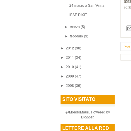
mas
24 marzo a Sant'Anna
sen
IPSE DIXIT
marzo
(5)
►
febbraio
(3)
►
Post 
2012
(38)
►
2011
(34)
►
2010
(41)
►
2009
(47)
►
2008
(36)
►
SITO VISITATO
@MondoMauri. Powered by
Blogger
.
LETTERE ALLA RED