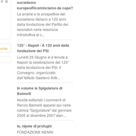
è il
socialismo
europeoRicominciamo da capo?
Le analisi e le prospettive del
socialismo italiano a 120 anni
dalla fondazione del Partito dei
lavoratori nella relazione
introduttiva al c...
120° - Napoli - A 120 anni dalla
cchio
fondazione del PSI
Lunedì 25 Giugno si è tenuta a
Napoli la celebrazione del 120°
dalla fondazione del PSI. Il
Convegno, organizzato
dall’Istituto Gaetano Arfè...
In volume le Spigolature di
Balmelli
Novità editoriali I commenti di
Renzo Balmelli apparsi qui nella
rubrica "Spigolature" dal gennaio
2005 al dicembre 2007 stan...
Io, nipote di profughi
FONDAZIONE NENNI