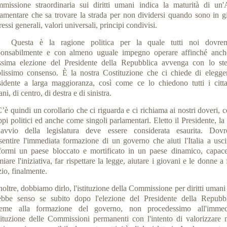
missione straordinaria sui diritti umani indica la maturità di un'
lamentare che sa trovare la strada per non dividersi quando sono in g
ressi generali, valori universali, principi condivisi.
sta è la ragione politica per la quale tutti noi dovr
ponsabilmente e con almeno uguale impegno operare affinché anch
ssima elezione del Presidente della Repubblica avvenga con lo ste
lissimo consenso. È la nostra Costituzione che ci chiede di elegger
sidente a larga maggioranza, così come ce lo chiedono tutti i citta
iani, di centro, di destra e di sinistra.
 quindi un corollario che ci riguarda e ci richiama ai nostri doveri, 
pi politici ed anche come singoli parlamentari. Eletto il Presidente, la
l'avvio della legislatura deve essere considerata esaurita. Dov
sentire l'immediata formazione di un governo che aiuti l'Italia a usci
sformi un paese bloccato e mortificato in un paese dinamico, capace
iare l'iniziativa, far rispettare la legge, aiutare i giovani e le donne a 
io, finalmente.
ltre, dobbiamo dirlo, l'istituzione della Commissione per diritti umani
ebbe senso se subito dopo l'elezione del Presidente della Repubbl
ieme alla formazione del governo, non procedessimo all'immed
tituzione delle Commissioni permanenti con l'intento di valorizzare n