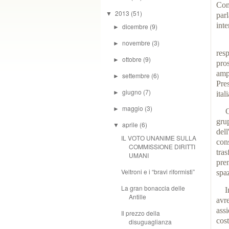
Com
2013
(51)
▼
par
inte
dicembre
(9)
►
novembre
(3)
Que
►
res
ottobre
(9)
►
pro
amp
settembre
(6)
►
Pre
giugno
(7)
►
ital
maggio
(3)
►
C’è
grup
aprile
(6)
▼
del
IL VOTO UNANIME SULLA
con
COMMISSIONE DIRITTI
tra
UMANI
prem
Veltroni e i “bravi riformisti”
spaz
La gran bonaccia delle
Ino
Antille
avr
ass
Il prezzo della
cos
disuguaglianza