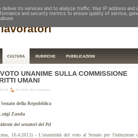
RISTORA
deliver its services and to analyze traffic. Your IP address and
formance and security metrics to ensure quality of service, ge
 abuse.
lavoratori
CULTURA
RUBRICHE
PUBBLICAZIONI
L VOTO UNANIME SULLA COMMISSIONE
RITTI UMANI
16:48
Avvenire dei Lavoratori
 Senato della Repubblica
 Luigi Zanda
sidente dei senatori del Pd
oma, 16.4.2013) - L'unanimità del voto al Senato per l'istituzione d