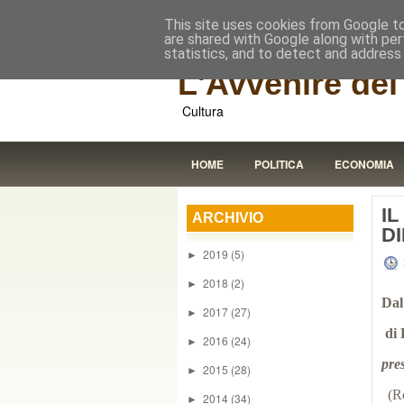
This site uses cookies from Google to 
are shared with Google along with per
statistics, and to detect and address
L'Avvenire dei 
Cultura
HOME
POLITICA
ECONOMIA
I
ARCHIVIO
DI
2019
(5)
►
2018
(2)
►
Dal
2017
(27)
►
di
2016
(24)
►
pre
2015
(28)
►
(R
2014
(34)
►