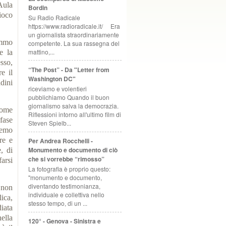
Aula
Bordin
ioco
Su Radio Radicale
https://www.radioradicale.it/ Era
un giornalista straordinariamente
emmo
competente. La sua rassegna del
mattino,...
e la
sso,
“The Post” - Da "Letter from
e il
Washington DC"
dini
riceviamo e volentieri
pubblichiamo Quando il buon
giornalismo salva la democrazia.
come
Riflessioni intorno all'ultimo film di
 fase
Steven Spielb...
remo
re e
Per Andrea Rocchelli -
Monumento e documento di ciò
, di
che si vorrebbe “rimosso”
farsi
La fotografia è proprio questo:
"monumento e documento,
diventando testimonianza,
 non
individuale e collettiva nello
ica,
stesso tempo, di un ...
iata
ella
120° - Genova - Sinistra e