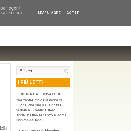
NTE COOPERATIVO, ZURIGO
 user-agent
nerate usage
LEARN MORE
GOT IT
I PIÙ LETTI
L'USCITA DAL DISVALORE
Nel trentesimo dalla morte di
Silone, che diresse la nostra
testata e il Centro Estero
socialista fino al rientro a Roma
liberata dal fasc...
ella
La scomparsa di Massimo