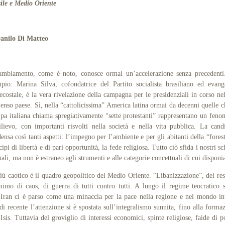
ile e Medio Oriente
Danilo Di Matteo
ambiamento, come è noto, conosce ormai un’accelerazione senza precedent
pio: Marina Silva, cofondatrice del Partito socialista brasiliano ed evang
ecostale, è la vera rivelazione della campagna per le presidenziali in corso ne
nso paese. Sì, nella “cattolicissima” America latina ormai da decenni quelle c
pa italiana chiama spregiativamente “sette protestanti” rappresentano un fen
ilievo, con importanti risvolti nella società e nella vita pubblica. La cand
ensa così tanti aspetti: l’impegno per l’ambiente e per gli abitanti della “forest
cipi di libertà e di pari opportunità, la fede religiosa. Tutto ciò sfida i nostri s
uali, ma non è estraneo agli strumenti e alle categorie concettuali di cui dispon
caotico è il quadro geopolitico del Medio Oriente. “Libanizzazione”, del res
nimo di caos, di guerra di tutti contro tutti. A lungo il regime teocratico s
’Iran ci è parso come una minaccia per la pace nella regione e nel mondo in
di recente l’attenzione si è spostata sull’integralismo sunnita, fino alla forma
’Isis. Tuttavia del groviglio di interessi economici, spinte religiose, faide di p