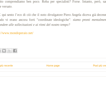
tto comprendiamo ben poco. Roba per specialisti? Forse. Intanto, però, s
e versato.
i sento l’eco di ciò che il noto divulgatore Piero Angela diceva già decenn
do vi erano ancora forti “coordinate ideologiche”:
siamo pronti mentalmen
ondere alle sollecitazioni e ai ritmi del nostro tempo?
://www.mondoperaio.net/
più recente
Home page
Post più ve