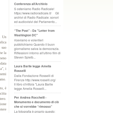
Conferenza all’Archivio
S osteniamo Radio Radicale!
https://www.radioradicale.it/ Gli
archivi di Radio Radicale: sonori
ed audiovisivi del Parlamento...
“The Post” - Da "Letter from
Washington DC"
i. Un
riceviamo e volentieri
elica
pubblichiamo Quando il buon
l suo
giornalismo salva la democrazia.
Riflessioni intorno all'ultimo film di
he la
Steven Spielb...
omeno
idata
Laura Barile legge Amelia
a”, i
Rosselli
chemi
Dalla Fondazione Rosselli di
iamo.
Firenze http://www.rosselli.org/
Il libro s'intitola "Laura Barile
to, è
legge Amelia Rosselli...
ciita
Per Andrea Rocchelli -
tero.
Monumento e documento di ciò
zione
che si vorrebbe “rimosso”
otere
La fotografia è proprio questo: