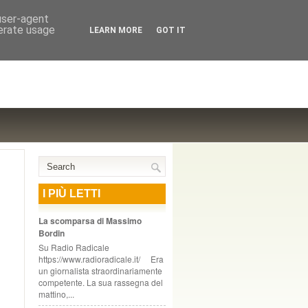
NTE COOPERATIVO, ZURIGO
 user-agent
nerate usage
LEARN MORE
GOT IT
I PIÙ LETTI
La scomparsa di Massimo
Bordin
Su Radio Radicale
https://www.radioradicale.it/ Era
un giornalista straordinariamente
competente. La sua rassegna del
mattino,...