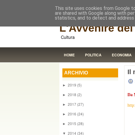
This site uses cookies from Google to 
are shared with Google along with per
statistics, and to detect and address
L'Avvenire dei 
Cultura
HOME
POLITICA
ECONOMIA
Il
ARCHIVIO
2019
(5)
►
2018
(2)
Da 
►
2017
(27)
►
http
2016
(24)
►
2015
(28)
►
2014
(34)
▼