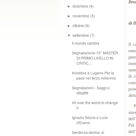
Bras
dicembre
(4)
►
novembre
(3)
►
di 
ottobre
(6)
►
settembre
(7)
▼
Il mondo cambia
Il c
esem
Segnalazione-10° MASTER
pent
DI PRIMO LIVELLO IN
CRITIC...
imme
stam
Iniziativa a Lugano-Per la
di r
pace nel terzo millennio
cond
Segnalazioni - Saggi e
prin
dibattiti
abit
All over the world to change
Più 
it
sino
Ignazio Silone e Luce
dell
d'Eramo
Più 
dell
Sentenza storica, sì