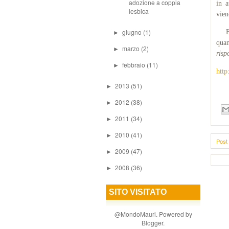
adozione a coppia
in a
lesbica
vien
giugno
(1)
E qu
►
quan
marzo
(2)
►
risp
febbraio
(11)
►
http
2013
(51)
►
2012
(38)
►
2011
(34)
►
2010
(41)
►
Post 
2009
(47)
►
2008
(36)
►
SITO VISITATO
@MondoMauri. Powered by
Blogger
.