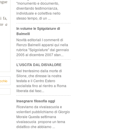
angue
"monumento e documento,
diventando testimonianza,
individuale e collettiva nello
stesso tempo, di un ...
i fa,
te a
In volume le Spigolature di
Balmelli
Novità editoriali I commenti di
Renzo Balmelli apparsi qui nella
rubrica "Spigolature" dal gennaio
2005 al dicembre 2007 stan...
L'USCITA DAL DISVALORE
Nel trentesimo dalla morte di
Silone, che diresse la nostra
testata e il Centro Estero
cchio
socialista fino al rientro a Roma
liberata dal fasc...
Insegnare filosofia oggi
Riceviamo da vivalascuola e
volentieri pubblichiamo di Giorgio
Morale Questa settimana
vivalascuola propone un tema
didattico che abbiamo ...