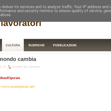
RISTORA
deliver its services and to analyze traffic. Your IP address and
formance and security metrics to ensure quality of service, ge
 abuse.
lavoratori
CULTURA
RUBRICHE
PUBBLICAZIONI
 mondo cambia
11:37
Avvenire dei Lavoratori
MondOperaio
://www.mondoperaio.net/