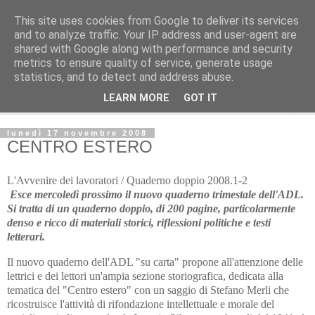
This site uses cookies from Google to deliver its services
L'Avvenire dei lavoratori
and to analyze traffic. Your IP address and user-agent are
shared with Google along with performance and security
metrics to ensure quality of service, generate usage
Cultura
statistics, and to detect and address abuse.
LEARN MORE
GOT IT
▼
lunedì 17 novembre 2008
CENTRO ESTERO
L'Avvenire dei lavoratori / Quaderno doppio 2008.1-2
Esce mercoledì prossimo il nuovo quaderno trimestale dell'ADL.
Si tratta di un quaderno doppio, di 200 pagine, particolarmente
denso e ricco di materiali storici, riflessioni politiche e testi
letterari.
Il nuovo quaderno dell'ADL "su carta" propone all'attenzione delle
lettrici e dei lettori un'ampia sezione storiografica, dedicata alla
tematica del "Centro estero" con un saggio di Stefano Merli che
ricostruisce l'attività di rifondazione intellettuale e morale del