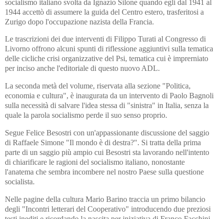
socialismo italiano svolta da Ignazio Silone quando egli dal 1941 al
1944 accettò di assumere la guida del Centro estero, trasferitosi a
Zurigo dopo l'occupazione nazista della Francia.
Le trascrizioni dei due interventi di Filippo Turati al Congresso di
Livorno offrono alcuni spunti di riflessione aggiuntivi sulla tematica
delle cicliche crisi organizzative del Psi, tematica cui è imprerniato
per inciso anche l'editoriale di questo nuovo ADL.
La seconda metà del volume, riservata alla sezione "Politica,
economia e cultura", è inaugurata da un intervento di Paolo Bagnoli
sulla necessità di salvare l'idea stessa di "sinistra" in Italia, senza la
quale la parola socialismo perde il suo senso proprio.
Segue Felice Besostri con un'appassionante discussione del saggio
di Raffaele Simone "Il mondo è di destra?". Si tratta della prima
parte di un saggio più ampio cui Besostri sta lavorando nell'intento
di chiarificare le ragioni del socialismo italiano, nonostante
l'anatema che sembra incombere nel nostro Paese sulla questione
socialista.
Nelle pagine della cultura Mario Barino traccia un primo bilancio
degli "Incontri letterari del Cooperativo" introducendo due preziosi
testi inediti e ricordando la nascita per iniziativa di Franco Facchini