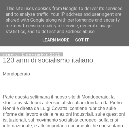
This site uses cookies from Google to deliver its services
L'Avvenire dei lavoratori
and to analyze traffic. Your IP address and user-agent are
shared with Google along with performance and security
metrics to ensure quality of service, generate usage
Cultura
statistics, and to detect and address abuse.
LEARN MORE
GOT IT
▼
venerdì 2 novembre 2012
120 anni di socialismo italiano
Mondoperaio
Parte questa settimana il nuovo sito di Mondoperaio, la
storica rivista teorica dei socialisti italiani fondata da Pietro
Nenni e diretta da Luigi Covatta, contiene rubriche sulle
riforme del lavoro e delle relazioni industriali, sulle questioni
istituzionali, sul movimento socialista europeo, sulla crisi
internazionale, e altri importanti documenti che consentano