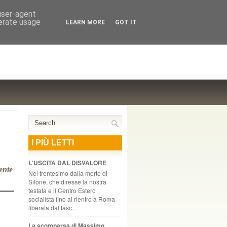
NTE COOPERATIVO, ZURIGO
 user-agent
nerate usage
LEARN MORE
GOT IT
I PIÙ LETTI
L'USCITA DAL DISVALORE
ente
Nel trentesimo dalla morte di
Silone, che diresse la nostra
testata e il Centro Estero
socialista fino al rientro a Roma
liberata dal fasc...
La scomparsa di Massimo