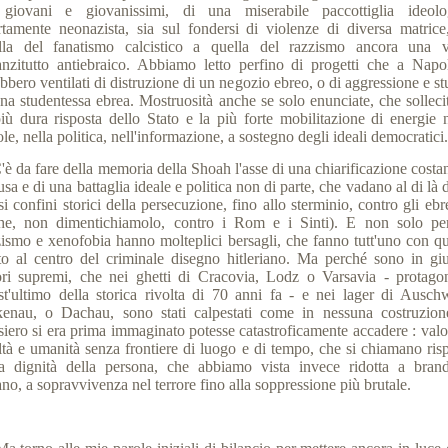
 giovani e giovanissimi, di una miserabile paccottiglia ideolo
rtamente neonazista, sia sul fondersi di violenze di diversa matrice
lla del fanatismo calcistico a quella del razzismo ancora una v
anzitutto antiebraico. Abbiamo letto perfino di progetti che a Napol
bbero ventilati di distruzione di un negozio ebreo, o di aggressione e s
una studentessa ebrea. Mostruosità anche se solo enunciate, che solleci
più dura risposta dello Stato e la più forte mobilitazione di energie n
le, nella politica, nell'informazione, a sostegno degli ideali democratici.
 da fare della memoria della Shoah l'asse di una chiarificazione costan
usa e di una battaglia ideale e politica non di parte, che vadano al di là 
si confini storici della persecuzione, fino allo sterminio, contro gli ebr
he, non dimentichiamolo, contro i Rom e i Sinti). E non solo pe
zismo e xenofobia hanno molteplici bersagli, che fanno tutt'uno con qu
to al centro del criminale disegno hitleriano. Ma perché sono in gi
ori supremi, che nei ghetti di Cracovia, Lodz o Varsavia - protagon
st'ultimo della storica rivolta di 70 anni fa - e nei lager di Auschw
kenau, o Dachau, sono stati calpestati come in nessuna costruzion
siero si era prima immaginato potesse catastroficamente accadere : valor
iltà e umanità senza frontiere di luogo e di tempo, che si chiamano risp
la dignità della persona, che abbiamo vista invece ridotta a brand
o, a sopravvivenza nel terrore fino alla soppressione più brutale.