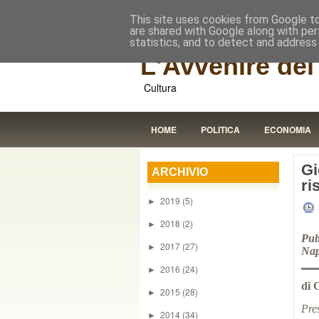
This site uses cookies from Google to 
are shared with Google along with per
statistics, and to detect and address
L'Avvenire dei 
Cultura
HOME
POLITICA
ECONOMIA
Gi
ARCHIVIO
ri
2019
(5)
►
2018
(2)
►
Pub
2017
(27)
►
Nap
2016
(24)
►
di 
2015
(28)
►
Pre
2014
(34)
►