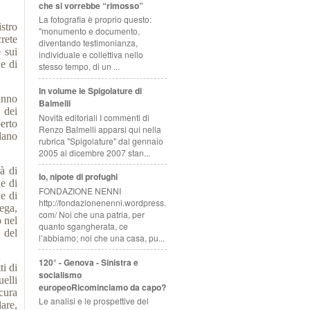
che si vorrebbe “rimosso”
La fotografia è proprio questo:
stro
"monumento e documento,
rete
diventando testimonianza,
 sui
individuale e collettiva nello
e di
stesso tempo, di un ...
In volume le Spigolature di
anno
Balmelli
, dei
Novità editoriali I commenti di
erto
Renzo Balmelli apparsi qui nella
lano
rubrica "Spigolature" dal gennaio
2005 al dicembre 2007 stan...
à di
Io, nipote di profughi
ie di
FONDAZIONE NENNI
e di
http://fondazionenenni.wordpress.
ega,
com/ Noi che una patria, per
o nel
quanto sgangherata, ce
 del
l’abbiamo; noi che una casa, pu...
120° - Genova - Sinistra e
ti di
socialismo
elli
europeoRicominciamo da capo?
cura
Le analisi e le prospettive del
are,