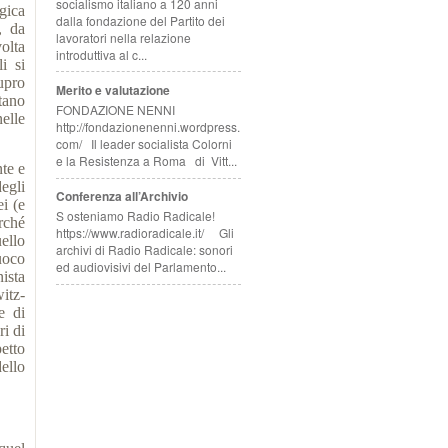
socialismo italiano a 120 anni
gica
dalla fondazione del Partito dei
, da
lavoratori nella relazione
olta
introduttiva al c...
i si
tupro
Merito e valutazione
tano
FONDAZIONE NENNI
elle
http://fondazionenenni.wordpress.
com/ Il leader socialista Colorni
e la Resistenza a Roma di Vitt...
te e
degli
Conferenza all’Archivio
ei (e
S osteniamo Radio Radicale!
rché
https://www.radioradicale.it/ Gli
ello
archivi di Radio Radicale: sonori
uoco
ed audiovisivi del Parlamento...
ista
itz-
e di
i di
etto
ello