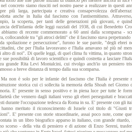
torno alle mie parole iniziali di bilancio per mettere ancora in luce 
 nel concreto siamo riusciti nel nostro paese a realizzare in questi ann
pre più larga, partecipata e creativa consapevolezza dell'aberraz
rodotta anche in Italia dal fascismo con l'antisemitismo. Attraverso
mpio, la scoperta, per tanti delle generazioni più giovani, e quind
uncia dell'infamia delle leggi razziali del 1938, di cui Benedetto Cro
 abbiamo di recente commemorato a 60 anni dalla scomparsa - scr
ra, collocandole tra "gli atroci delitti" che il fascismo stava perpetrando 
dda spoliazione e persecuzione", furono le sue parole, "degli ebrei no
cittadini, che per l'Italia lavoravano e l'Italia amavano né più né men
 altro di noi". Di quelle leggi, di quel clima fu vittima, in quanto stro
e sue possibilità di lavoro scientifico e quindi costretta a lasciare l'Itali
tra grande Rita Levi Montalcini, cui rivolgo anch'io un pensiero tris
mosso a breve distanza di tempo dalla sua scomparsa.
non è solo per le infamie del fascismo che l'Italia è presente n
ostruzione storica cui ci sollecita la memoria della Shoah nel Giorno d
oria. E' presente in senso positivo e in piena luce per tutte le form
darietà che vennero dagli italiani verso gli ebrei perseguitati e braccat
sti durante l'occupazione tedesca da Roma in su. E' presente con gli ita
 hanno meritato il riconoscimento di Israele col titolo di "Giusti tr
ioni". E' presente con storie straordinarie, assai poco note, come quel
contata in un libro biografico apparso in italiano, con grande ritardo, 
nno scorso - della vita di pensiero e di azione di Enzo Sereni, trasferi
o più che ventenne in Eretz Israel, fattosi pioniere e messaggero nel m