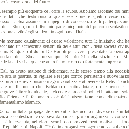
er la costruzione del futuro.
sempio più eloquente ce l'offre la scuola. Abbiamo ascoltato dal mini
re e fatti che testimoniano quale estensione e quali diverse conc
ressioni abbia assunto un impegno di conoscenza e di partecipazione
i della Shoah, ormai divenuto parte integrante del percorso scolastico 
azione civile degli studenti in ogni parte d'Italia.
meritano egualmente di essere valorizzate tutte le iniziative che h
ecchiato un'accresciuta sensibilità delle istituzioni, della società civile
tadini. Ringrazio il dottor De Bortoli per averci presentato l'appena ap
oriale della Shoah presso quel Binario 21 della stazione di Mi
rale la cui visita, qualche anno fa, mi è rimasta fortemente impressa.
i ha avuto ragione di richiamarci nello stesso tempo alla necessit
re alta la guardia, di vigilare e reagire contro persistenti e nuove insid
azionismo e revisionismo magari canalizzate attraverso la Rete. E anch
care un fenomeno che rischiamo di sottovalutare, e che invece si l
 grave fattore inquinante, a vicende e processi politici in atto non sol
io Oriente : il fenomeno cioè dell'antisemitismo come dimensione
damentalismo islamico.
oi, in Italia, propagande aberranti si traducono in diverse città in fat
lenza e contestazione eversiva da parte di gruppi organizzati : come qu
cui è intervenuta, nei giorni scorsi, con provvedimenti motivati, la Pro
la Repubblica di Napoli. C'è da interrogarsi con sgomento sia sul circol