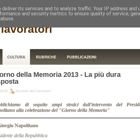
RISTORA
deliver its services and to analyze traffic. Your IP address and
formance and security metrics to ensure quality of service, ge
 abuse.
lavoratori
CULTURA
RUBRICHE
PUBBLICAZIONI
orno della Memoria 2013 - La più dura
sposta
16:42
Avvenire dei Lavoratori
blichiamo di seguito ampi stralci dall'intervento del Presid
olitano alla celebrazione del "Giorno della Memoria"
Giorgio Napolitano
sidente della Repubblica