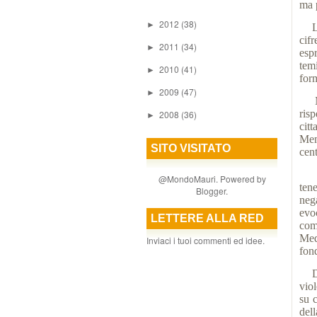
ma p
2012
(38)
►
L'e
cif
2011
(34)
►
esp
tem
2010
(41)
►
form
2009
(47)
►
Ma 
risp
2008
(36)
►
cit
Mem
SITO VISITATO
cent
Egl
@MondoMauri. Powered by
tene
Blogger
.
neg
evo
LETTERE ALLA RED
come
Med
Inviaci i tuoi commenti ed idee.
fon
Da n
vio
su 
del