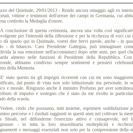
azzo del Quirinale, 29/01/2013 - Rendo ancora omaggio agli ex interna
ortati, vittime e testimoni dell'orrore dei campi in Germania, cui abb
ena conferito la Medaglia d'onore.
onclusione di questa cerimonia, ancora una volta così significati
volgente per l'intensità della riflessione e per la ricchezza di voci cui
o dà spazio qui in Quirinale, vorrei dire brevi parole, anche - in qua
o - di bilancio. Caro Presidente Gattegna, può immaginare com
divida la sua emozione nell'accomiatarci dopo sette anni, per quel ch
uarda almeno nelle funzioni di Presidente della Repubblica. Con 
ltronde, abbiamo condiviso sempre sentimenti e pensieri celebrand
rno della Memoria.
stato questo tra gli impegni ricorrenti con cui mi sono maggiorm
ntificato, dal punto di vista non solo istituzionale ma personale, in s
rico e morale. Ringrazio anche il ministro Profumo per aver sottolineat
tributo di impulso e sostegno che è stato da me rivolto in particolar
do della scuola.
ete, credo che possiamo, tutti insieme, esprimere soddisfazione pe
ino percorso e i risultati raggiunti in questi anni nel coltivare la me
la Shoah, nel diffonderne l'esercizio attivo e consapevole, nel f
igionare - in tutta la loro straordinaria molteplicità e ricchez
egnamenti e messaggi essenziali non solo per la comprensione della st