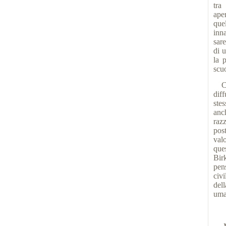
tra
ape
que
inn
sare
di 
la 
scuo
C'è
diff
stes
anc
raz
pos
val
que
Bir
pen
civ
del
uman