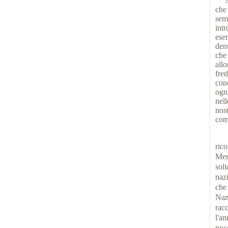
Ma 
che
sem
int
ese
den
che
allo
fre
con
ogni
nell
nos
com
Ma 
ric
Mem
soli
nazi
che
Naz
rac
l'a
poc