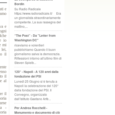
Bordin
Su Radio Radicale
ti e
https://www.radioradicale.it/ Era
iamo
un giornalista straordinariamente
competente. La sua rassegna del
mattino,...
va e
 ogni
“The Post” - Da "Letter from
lche
Washington DC"
e io
e mi
riceviamo e volentieri
lei,
pubblichiamo Quando il buon
giornalismo salva la democrazia.
o il
Riflessioni intorno all'ultimo film di
Steven Spielb...
ente
120° - Napoli - A 120 anni dalla
enso
fondazione del PSI
o il
e al
Lunedì 25 Giugno si è tenuta a
Napoli la celebrazione del 120°
dalla fondazione del PSI. Il
r il
Convegno, organizzato
moria
dall’Istituto Gaetano Arfè...
arne
za -
Per Andrea Rocchelli -
oria
Monumento e documento di ciò