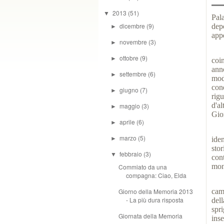
2013
(51)
▼
Pal
dicembre
(9)
dep
►
app
novembre
(3)
►
A c
ottobre
(9)
►
coin
ann
settembre
(6)
►
mod
con
giugno
(7)
►
rig
d'a
maggio
(3)
►
Gio
aprile
(6)
►
E' 
marzo
(5)
►
ide
sto
febbraio
(3)
▼
con
mon
Commiato da una
compagna: Ciao, Elda
Ved
Giorno della Memoria 2013
camm
- La più dura risposta
del
spr
Giornata della Memoria
ins