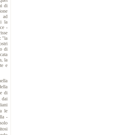
quel
i di
ione
, ad
i la
ce -
isse
: "la
stri
o di
ncata
a, la
te e
ella
ella
e di
i dai
liani
a le
la -
solo
tosi
ondo