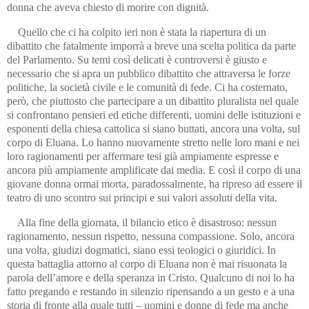
donna che aveva chiesto di morire con dignità.
Quello che ci ha colpito ieri non è stata la riapertura di un
dibattito che fatalmente imporrà a breve una scelta politica da parte
del Parlamento. Su temi così delicati è controversi è giusto e
necessario che si apra un pubblico dibattito che attraversa le forze
politiche, la società civile e le comunità di fede. Ci ha costernato,
però, che piuttosto che partecipare a un dibattito pluralista nel quale
si confrontano pensieri ed etiche differenti, uomini delle istituzioni e
esponenti della chiesa cattolica si siano buttati, ancora una volta, sul
corpo di Eluana. Lo hanno nuovamente stretto nelle loro mani e nei
loro ragionamenti per affermare tesi già ampiamente espresse e
ancora più ampiamente amplificate dai media. E così il corpo di una
giovane donna ormai morta, paradossalmente, ha ripreso ad essere il
teatro di uno scontro sui principi e sui valori assoluti della vita.
Alla fine della giornata, il bilancio etico è disastroso: nessun
ragionamento, nessun rispetto, nessuna compassione. Solo, ancora
una volta, giudizi dogmatici, siano essi teologici o giuridici. In
questa battaglia attorno al corpo di Eluana non è mai risuonata la
parola dell’amore e della speranza in Cristo. Qualcuno di noi lo ha
fatto pregando e restando in silenzio ripensando a un gesto e a una
storia di fronte alla quale tutti – uomini e donne di fede ma anche