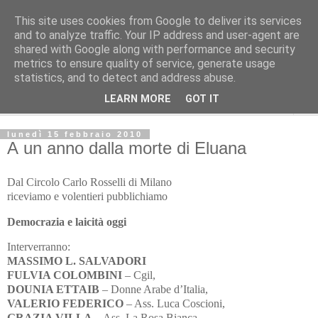
This site uses cookies from Google to deliver its services
L'Avvenire dei lavoratori
and to analyze traffic. Your IP address and user-agent are
shared with Google along with performance and security
metrics to ensure quality of service, generate usage
Cultura
statistics, and to detect and address abuse.
LEARN MORE
GOT IT
▼
lunedì 15 febbraio 2010
A un anno dalla morte di Eluana
Dal Circolo Carlo Rosselli di Milano
riceviamo e volentieri pubblichiamo
Democrazia
e
laicità
oggi
Interverranno:
MASSIMO L. SALVADORI
FULVIA COLOMBINI
– Cgil,
DOUNIA ETTAIB
– Donne Arabe d’Italia,
VALERIO FEDERICO
– Ass. Luca Coscioni,
GRAZIA VILLA
– Ass. La Rosa Bianca,