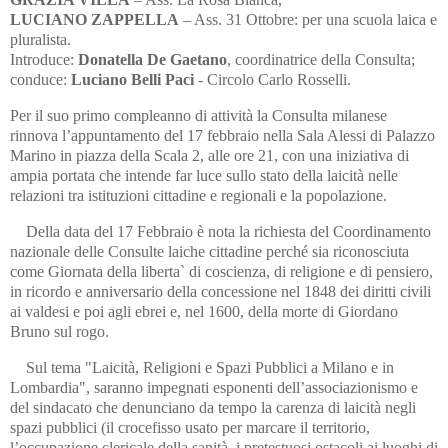
LUCIANO ZAPPELLA
– Ass. 31 Ottobre: per una scuola laica e
pluralista.
Introduce:
Donatella De Gaetano
, coordinatrice della Consulta;
conduce:
Luciano Belli Paci
- Circolo Carlo Rosselli.
Per il suo primo compleanno di attività la Consulta milanese
rinnova l’appuntamento del 17 febbraio nella Sala Alessi di Palazzo
Marino in piazza della Scala 2, alle ore 21, con una iniziativa di
ampia portata che intende far luce sullo stato della laicità nelle
relazioni tra istituzioni cittadine e regionali e la popolazione.
Della data del 17 Febbraio è nota la richiesta del Coordinamento
nazionale delle Consulte laiche cittadine perché sia riconosciuta
come Giornata della liberta` di coscienza, di religione e di pensiero,
in ricordo e anniversario della concessione nel 1848 dei diritti civili
ai valdesi e poi agli ebrei e, nel 1600, della morte di Giordano
Bruno sul rogo.
Sul tema "Laicità, Religioni e Spazi Pubblici a Milano e in
Lombardia", saranno impegnati esponenti dell’associazionismo e
del sindacato che denunciano da tempo la carenza di laicità negli
spazi pubblici (il crocefisso usato per marcare il territorio,
l’occupazione clericale della sanità, i pretestuosi ostacoli ai luoghi di