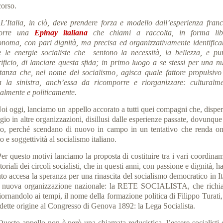
corso.
talia, in ciò, deve prendere forza e modello dall’esperienza franc
corre una
Epinay italiana
che chiami a raccolta, in forma lib
onoma, con pari dignità, ma precisa ed organizzativamente identificab
te le energie socialiste che sentono la necessità, la bellezza, e pur
rificio, di lanciare questa sfida; in primo luogo a se stessi per una n
itanza che, nel nome del socialismo, agisca quale fattore propulsivo
ta la sinistra, anch’essa da ricomporre e riorganizzare: culturalme
ialmente e politicamente.
oi oggi, lanciamo un appello accorato a tutti quei compagni che, dispers
gio in altre organizzazioni, disillusi dalle esperienze passate, dovunque
no, perché scendano di nuovo in campo in un tentativo che renda on
o e soggettività al socialismo italiano.
Per questo motivi lanciamo la proposta di costituire tra i vari coordina
itoriali dei circoli socialisti, che in questi anni, con passione e dignità, 
to accesa la speranza per una rinascita del socialismo democratico in It
 nuova organizzazione nazionale: la RETE SOCIALISTA, che richi
ornandolo ai tempi, il nome della formazione politica di Filippo Turati
 dette origine al Congresso di Genova 1892: la Lega Socialista.
Questo appello non è però una chiamata reducistica, l’essere socialisti 