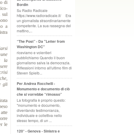
o di
Bordin
ico-
Su Radio Radicale
 sul
https://www.radioradicale.it/ Era
sono
un giornalista straordinariamente
competente. La sua rassegna del
no a
mattino,...
stra
“The Post” - Da "Letter from
Washington DC"
iarsi
riceviamo e volentieri
mune
pubblichiamo Quando il buon
a la
giornalismo salva la democrazia.
sere
Riflessioni intorno all'ultimo film di
risi
Steven Spielb...
che,
Per Andrea Rocchelli -
 gli
Monumento e documento di ciò
che si vorrebbe “rimosso”
La fotografia è proprio questo:
irata
"monumento e documento,
 peso
diventando testimonianza,
atte
individuale e collettiva nello
orre
stesso tempo, di un ...
r le
120° - Genova - Sinistra e