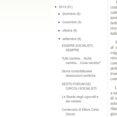
Ogg
2013
(51)
cen
▼
cul
dicembre
(9)
►
ter
novembre
(3)
►
net
riv
ottobre
(9)
►
ita
settembre
(6)
▼
S
ESSERE SOCIALISTI,
di 
SEMPRE
esi
rie
Tutto cambia… Nulla
cambia… Cosa cambia?
com
del
Storia controfattualee
tra
dissoluzioni politiche
comp
SESTO FORUM DEI
L’It
CIRCOLI SOCIALISTI
a sa
Le Strade degli ugonotti e
di 
dei valdesi
sol
ril
Centenario di Ettore Cella-
Dezza
giov