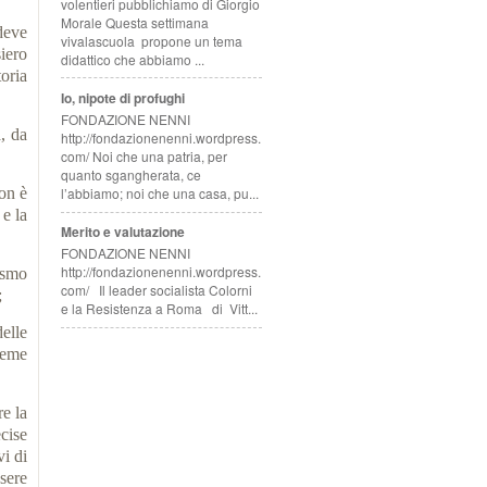
volentieri pubblichiamo di Giorgio
Morale Questa settimana
deve
vivalascuola propone un tema
iero
didattico che abbiamo ...
oria
Io, nipote di profughi
FONDAZIONE NENNI
, da
http://fondazionenenni.wordpress.
com/ Noi che una patria, per
quanto sgangherata, ce
on è
l’abbiamo; noi che una casa, pu...
 e la
Merito e valutazione
FONDAZIONE NENNI
http://fondazionenenni.wordpress.
lismo
com/ Il leader socialista Colorni
;
e la Resistenza a Roma di Vitt...
elle
ieme
e la
ecise
vi di
sere