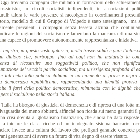
i troviamo compagni che militano in formazioni dello schierament
tro-sinistra, in circoli socialisti indipendenti, in associazioni polit
turali; talora le varie presenze si raccolgono in coordinamenti presenti
ritorio, modello di cui il Gruppo di Volpedo è stato antesignano, ma 
tamente prevalenti i compagni senza tessera alcuna che continua
endicare le ragioni del socialismo e lamentano la mancanza di una sini
liana capace di promuovere autonomamente rappresentanza e iniziativa.
i registra, in questa vasta galassia, molta trasversalità e pure l’intrecc
un dialogo che, purtroppo, fino ad oggi non ha maturato la co
genza di ricostruire una soggettività politica, che non signific
sumazione del vecchio partito socialista, ma un’esigenza profonda di es
e tali nella lotta politica italiana in un momento di grave e aspra c
la democrazia repubblicana, rappresentando una identità propria 
mite il farsi della politica democratica, reimmetta con la dignità che
ete il socialismo nella storia italiana.
alia ha bisogno di giustizia, di democrazia e di ripresa di una lotta m
lvaguardia dei meno abbienti, affinché non ricada sui meno garantiti il
una crisi dovuta al globalismo finanziario, che sinora ha dato risposte 
o a tutelare le classi ricche ed un inadeguato sistema bancario; occ
anciare invece una cultura del lavoro che prefiguri garanzie concrete pe
ani generazioni di avere un futuro di vita degno di essere vissuto.