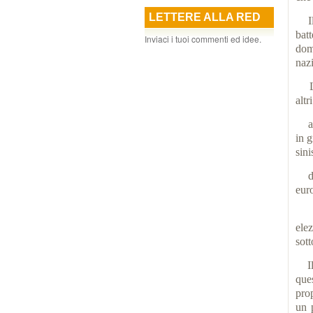
LETTERE ALLA RED
Il 
bat
Inviaci i tuoi commenti ed idee.
dom
naz
La 
altr
anc
in g
sini
diff
euro
né 
ele
sott
Il 
ques
prop
un 