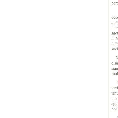
per
L’I
oc
aut
tut
sac
mil
tut
soc
N
disa
sia
ruol
terr
tenu
una
aggi
poi