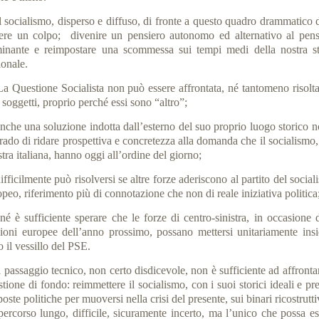
socialismo, disperso e diffuso, di fronte a questo quadro drammatico 
tere un colpo; divenire un pensiero autonomo ed alternativo al pens
inante e reimpostare una scommessa sui tempi medi della nostra st
ionale.
Questione Socialista non può essere affrontata, né tantomeno risolta
i soggetti, proprio perché essi sono “altro”;
he una soluzione indotta dall’esterno del suo proprio luogo storico n
rado di ridare prospettiva e concretezza alla domanda che il socialismo,
stra italiana, hanno oggi all’ordine del giorno;
icilmente può risolversi se altre forze aderiscono al partito del socia
peo, riferimento più di connotazione che non di reale iniziativa politica
è sufficiente sperare che le forze di centro-sinistra, in occasione d
zioni europee dell’anno prossimo, possano mettersi unitariamente ins
o il vessillo del PSE.
passaggio tecnico, non certo disdicevole, non è sufficiente ad affrontar
tione di fondo: reimmettere il socialismo, con i suoi storici ideali e pr
oste politiche per muoversi nella crisi del presente, sui binari ricostrutti
percorso lungo, difficile, sicuramente incerto, ma l’unico che possa es