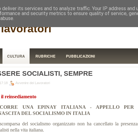
RISTORA
deliver its services and to analyze traffic. Your IP address and
formance and security metrics to ensure quality of service, ge
 abuse.
lavoratori
CULTURA
RUBRICHE
PUBBLICAZIONI
SSERE SOCIALISTI, SEMPRE
17:18
Avvenire dei Lavoratori
 il reinsediamento
CORRE UNA EPINAY ITALIANA - APPELLO PER
NASCITA DEL SOCIALISMO IN ITALIA
scomparsa del socialismo organizzato non ha cancellato la presenza
alisti nella vita italiana.