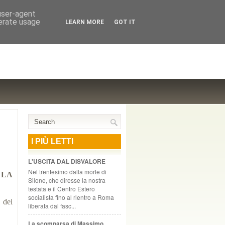
NTE COOPERATIVO, ZURIGO
 user-agent
nerate usage
LEARN MORE
GOT IT
I PIÙ LETTI
L'USCITA DAL DISVALORE
Nel trentesimo dalla morte di
 LA
Silone, che diresse la nostra
testata e il Centro Estero
socialista fino al rientro a Roma
 dei
liberata dal fasc...
La scomparsa di Massimo