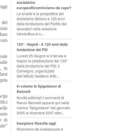
socialismo
oggi
europeoRicominciamo da capo?
Le analisi e le prospettive del
socialismo italiano a 120 anni
 del
dalla fondazione del Partito dei
sono
lavoratori nella relazione
introduttiva al c...
 basi
voro
120° - Napoli - A 120 anni dalla
fondazione del PSI
Lunedì 25 Giugno si è tenuta a
rale
Napoli la celebrazione del 120°
sulle
dalla fondazione del PSI. Il
, in
Convegno, organizzato
arsi
dall’Istituto Gaetano Arfè...
opria
In volume le Spigolature di
Balmelli
cipi
Novità editoriali I commenti di
ifici
Renzo Balmelli apparsi qui nella
rubrica "Spigolature" dal gennaio
elle
2005 al dicembre 2007 stan...
suno
e di
Insegnare filosofia oggi
iale”
Riceviamo da vivalascuola e