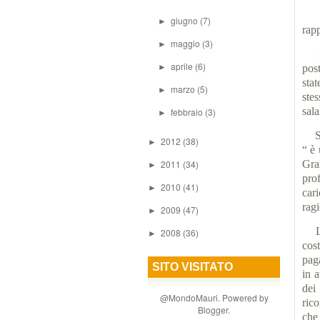
Gli
giugno
(7)
►
rap
maggio
(3)
►
La 
aprile
(6)
►
pos
stat
marzo
(5)
►
ste
sala
febbraio
(3)
►
Sia
2012
(38)
►
“ è 
2011
(34)
Gra
►
pro
2010
(41)
►
cari
ragi
2009
(47)
►
Le 
2008
(36)
►
cost
pag
SITO VISITATO
in 
dei
@MondoMauri. Powered by
rico
Blogger
.
che 