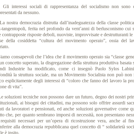
 interessi sociali di rappresentanza del socialismo non sono 
presentati da nessuno.
nostra democrazia distrutta dall’inadeguatezza della classe politica
t-tangentopoli, ferita nel profondo da vent’anni di berlusconismo cui 
e contrapposte risposte deboli, nuoviste, improvvisate e destrutturanti le
sse della cosiddetta “cultura del movimento operaio”, ossia del la
riato.
mo consapevoli che l’idea che il movimento operaio sia “classe gene
un concetto superato, la disgregazione della struttura produttiva basata 
ndi Industrie ha modificato, come ci insegnò Paolo Sylos Labini
fondità la struttura sociale, ma un Movimento Socialista non può non f
co esplicitamente degli interessi di “coloro che fanno del lavoro la pr
one di vita”.
soluzioni tecniche non possono dare un futuro, degno dei nostri prin
ituzionali, ai bisogni dei cittadini, ma possono solo offrire assurdi sacr
ati da lavoratori e pensionati, ed anche soluzioni governative come qu
atto che, per quanto sembrano imporsi di necessità, non presentano nes
 requisiti necessari per un’opera di ricostruzione vera, anche al fin
nferire alla democrazia repubblicana quel concetto di “ solidarietà soc
le è insito.