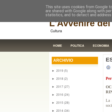
This site uses cookies from Google to 
are shared with Google along with per
statistics, and to detect and address
L'Avvenire dei 
Cultura
HOME
POLITICA
ECONOMIA
E
ARCHIVIO
2019
(5)
►
2018
(2)
Per
►
2017
(27)
OC
►
RI
2016
(24)
►
La 
2015
(28)
►
soci
2014
(34)
►