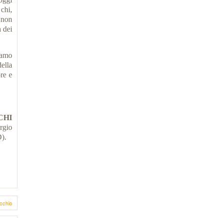
 chi,
e non
a dei
ciamo
ella
ore e
CHI
rgio
).
cchio