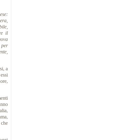
ese:
era,
ile,
e il
uova
 per
nte,
i, a
 essi
ore,
menti
hanno
alia,
ama,
, che
oggi