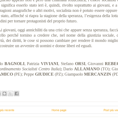
significa esserlo stato ieri è, quindi, rivolto soprattutto ai giovani, e a
ragioni anagrafiche o altri motivi, socialista non è potuto essere oppur
 stato, affinché si riapra la stagione della speranza, l’esigenza della lott
adini per tornare protagonisti del proprio futuro.
i giovani, oggi annichiliti da una crisi che appare senza speranza, fac
ello perché tornino a credere che, nel nome della giustizia sociale, d
rtà, dei diritti, le cose si possono cambiare per rendere il mondo migli
costruire un avvenire di uomini e donne liberi ed eguali.
olo
BAGNOLI
, Patrizia
VIVIANI
, Stefano
ORSI
, Giovanni
REBE
rdinamento Socialisti Centro Italia
); Dario
ALLAMANO
(TO); Gio
AMICO
(PE); Peppe
GIUDICE
(PZ); Giampaolo
MERCANZIN
(PD
più recente
Home page
Post più ve