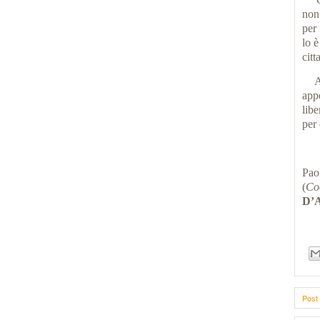
non 
per 
lo è
citt
A
app
libe
per 
Pa
(
Coo
D’
Post 